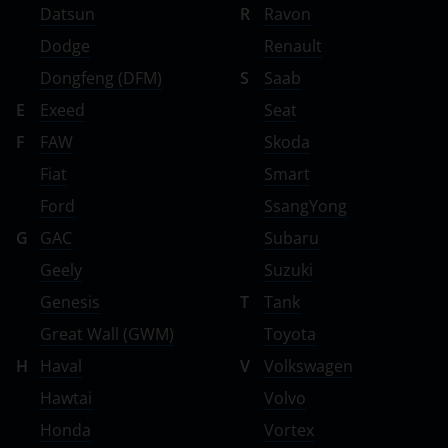
Datsun
R
Ravon
Dodge
Renault
Dongfeng (DFM)
S
Saab
E
Exeed
Seat
F
FAW
Skoda
Fiat
Smart
Ford
SsangYong
G
GAC
Subaru
Geely
Suzuki
Genesis
T
Tank
Great Wall (GWM)
Toyota
H
Haval
V
Volkswagen
Hawtai
Volvo
Honda
Vortex