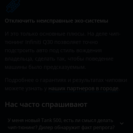
QX70
Hawtai
QX80
Отключить неисправные эко-системы
Honda
И это только основные плюсы. На деле чип-
Hummer
тюнинг Infiniti Q30 позволяет точно
Hyundai
подстроить авто под стиль вождения
Infiniti
владельца, сделать так, чтобы поведение
машины было предсказуемым.
Iveco
Подробнее о гарантиях и результатах чиповки
JAC
можете узнать у
наших партнеров в городе
.
Jaguar
Нас часто спрашивают
Jeep
Kaiyi
У меня новый Tank 500, есть ли смысл делать
чип-тюнинг? Дилер обнаружит факт репрога?
KIA