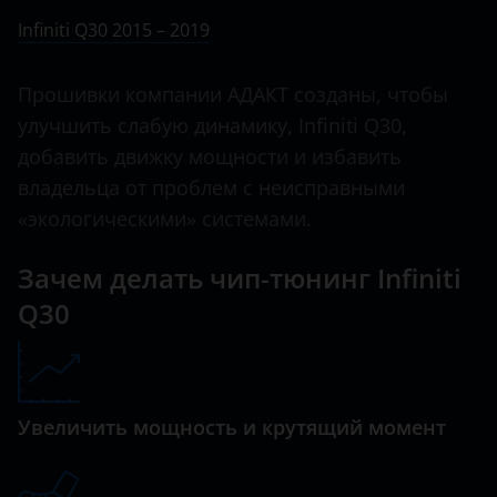
Ничего не найдено
BMW
Infiniti Q30 2015 – 2019
FX30
Brilliance
FX35
Прошивки компании АДАКТ созданы, чтобы
BYD
улучшить слабую динамику, Infiniti Q30,
FX37
Cadillac
добавить движку мощности и избавить
FX45
владельца от проблем с неисправными
Changan
FX50
«экологическими» системами.
Chery
G
Зачем делать чип-тюнинг Infiniti
Chevrolet
G25
Q30
Chrysler
G35
Citroen
G37
Daewoo
Увеличить мощность и крутящий момент
JX
Daihatsu
M