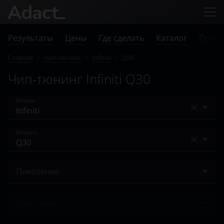
Результаты
Цены
Где сделать
Каталог
Прове
Главная
/
Чип-тюнинг
/
Infiniti
/
Q30
Чип-тюнинг Infiniti Q30
Марка
Acura
Модель
Alfa Romeo
EX
Audi
Поколение
EX25
BAIC
2015 – 2019
EX35
Двигатели
Bentley
FX