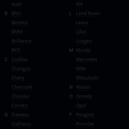
Audi
KIA
B
BAIC
L
Land Rover
Bentley
Lexus
BMW
Lifan
Brilliance
Luxgen
BYD
M
Mazda
C
Cadillac
Mercedes
Changan
MINI
Chery
Mitsubishi
Chevrolet
N
Nissan
Chrysler
O
Omoda
Citroen
Opel
D
Daewoo
P
Peugeot
Daihatsu
Porsche