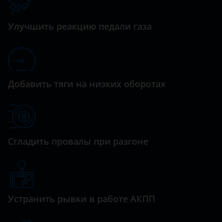
Datsun
M25
Dodge
Улучшить реакцию педали газа
M56
Dongfeng (DFM)
Q30
Exeed
Q40
FAW
Добавить тяги на низких оборотах
Q50
Fiat
Q60
Ford
Q70
GAC
Сгладить провалы при разгоне
QX30
Geely
QX50
Genesis
QX56
Устранить рывки в работе АКПП
Great Wall (GWM)
QX60
Haval