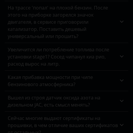
На трассе 'попал' на плохой бензин. После
Land Rover
этого на приборке загорелся значок
Lexus
двигателя, в сервисе приговорили
катализатор. Поставить дешевый
Lifan
универсальный или прошить?
Luxgen
Увеличится ли потребление топлива после
Mazda
установки stage1? Сосед чипанул киа рио,
расход вырос на литр.
Mercedes
Какая прибавка мощности при чипе
MINI
бензинового атмосферника?
Mitsubishi
Вышел из строя датчик оксида азота на
Nissan
дизельном JAC, есть смысл менять?
Omoda
Сейчас многие выдают сертификаты на
прошивки, в чем отличие ваших сертификатов
Opel
от остальных?