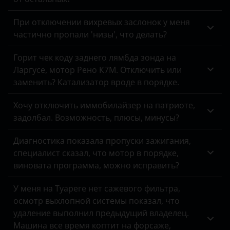
Peugeot
При отключении вихревых заслонок у меня
Porsche
частично пропали 'низы', что делать?
Ravon
Горит чек коду заднего лямбда зонда на
Ларгусе, мотор Рено К7М. Отключить или
Renault
заменить? Катализатор вроде в порядке.
Saab
Хочу отключить иммобилайзер на патриоте,
Seat
задолбал. Возможность, плюсы, минусы?
Skoda
Диагностика показала пропуски зажигания,
специалист сказал, что мотор в порядке,
Smart
виновата программа, можно исправить?
SsangYong
У меня на Туареге нет сажевого фильтра,
Subaru
осмотр выхлопной системы показал, что
удаление выполнил предыдущий владелец.
Suzuki
Машина все время коптит на форсаже,