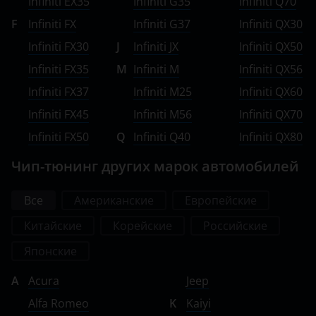
Infiniti EX35
Infiniti G35
Infiniti Q70
F
Infiniti FX
Infiniti G37
Infiniti QX30
Infiniti FX30
J
Infiniti JX
Infiniti QX50
Infiniti FX35
M
Infiniti M
Infiniti QX56
Infiniti FX37
Infiniti M25
Infiniti QX60
Infiniti FX45
Infiniti M56
Infiniti QX70
Infiniti FX50
Q
Infiniti Q40
Infiniti QX80
Чип-тюнинг других марок автомобилей
Все
Американские
Европейские
Китайские
Корейские
Российские
Японские
A
Acura
Jeep
Alfa Romeo
K
Kaiyi