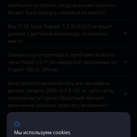
Hummer
особенно на трассе, когда высокая скорость.
Может быть вернуть сажевый на место?
Hyundai
Ваз 2115, блок Январь 7.2, ELM 327 не видит
Infiniti
данных с датчиков кислорода, хотяонина
Isuzu
месте.
Iveco
Сколько сил и крутящего, прибавится после
чипа Haval 1.5 т? На заводской программе он
JAC
отдает 150 лс 280 нм.
Jaguar
Хочу полностью отключить егр на кайрон
Jeep
дизель, модель 2006 гв 2.0 141 лс. акпп, есть
возможность? Цена? Обратный процесс
Kaiyi
включения клапана, если что, возможен?
Kia
Нам отказали в отключении мочевины на
Mersedes Arocs, мотивируя это отсутствием
Land Rover
Мы используем cookies
оборудования для прошивки блоков MCM и