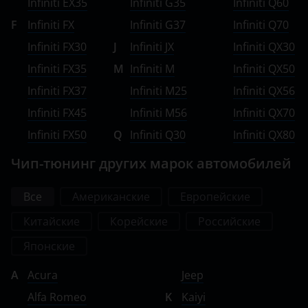
Infiniti EX35
Infiniti G35
Infiniti Q60
F
Infiniti FX
Infiniti G37
Infiniti Q70
Ravon
Infiniti FX30
J
Infiniti JX
Infiniti QX30
Renault
Infiniti FX35
M
Infiniti M
Infiniti QX50
Saab
Infiniti FX37
Infiniti M25
Infiniti QX56
Seat
Infiniti FX45
Infiniti M56
Infiniti QX70
Infiniti FX50
Q
Infiniti Q30
Infiniti QX80
Skoda
Чип-тюнинг других марок автомобилей
Smart
SsangYong
Все
Американские
Европейские
Subaru
Китайские
Корейские
Российские
Suzuki
Японские
Tank
A
Acura
Jeep
Alfa Romeo
K
Kaiyi
Toyota