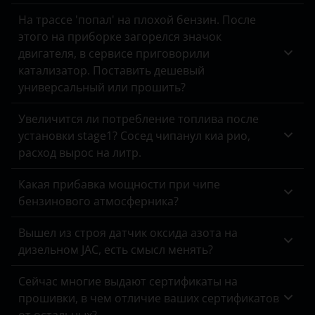
Q50
Peugeot
На трассе 'попал' на плохой бензин. После
Changan
этого на приборке загорелся значок
Q60
Porsche
Chery
двигателя, в сервисе приговорили
Q70
Ravon
катализатор. Поставить дешевый
Chevrolet
универсальный или прошить?
QX30
Renault
Chrysler
Увеличится ли потребление топлива после
QX50
Saab
Citroen
установки stage1? Сосед чипанул киа рио,
QX55
расход вырос на литр.
Seat
Daewoo
QX56
Skoda
Какая прибавка мощности при чипе
Daihatsu
бензинового атмосферника?
QX60
Smart
Datsun
Вышел из строя датчик оксида азота на
QX70
SsangYong
Dodge
дизельном JAC, есть смысл менять?
QX80
Subaru
DongFeng
Сейчас многие выдают сертификаты на
Suzuki
прошивки, в чем отличие ваших сертификатов
EXEED