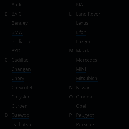
Audi
KIA
Volkswagen
B
BAIC
L
Land Rover
Volvo
Bentley
Lexus
Vortex
BMW
Lifan
Brilliance
Luxgen
Zotye
BYD
M
Mazda
ZX
C
Cadillac
Mercedes
ВАЗ (LADA)
Changan
MINI
ГАЗ
Chery
Mitsubishi
Chevrolet
N
Nissan
ЗАЗ
Chrysler
O
Omoda
ТагАЗ
Citroen
Opel
УАЗ
D
Daewoo
P
Peugeot
Daihatsu
Porsche