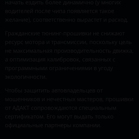
начать ездить более динамично (у многих
QX70
водителей после чипа появляется такое
Hawtai
QX80
желание), соответственно вырастет и расход.
Honda
Гражданские тюнинг-прошивки не снижают
Hummer
ресурс мотора и трансмиссии, поскольку цель
Hyundai
не максимальная производительность движка,
а оптимизация калибровок, связанных с
Infiniti
программными ограничениями в угоду
Iveco
экологичности.
JAC
Чтобы защитить автовладельцев от
Jaguar
мошенников и нечестных мастеров, прошивки
от АДАКТ сопровождаются специальным
Jeep
сертификатом. Его могут выдать только
Kaiyi
официальные партнеры компании.
KIA