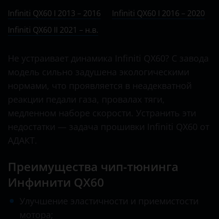
Ничего не найдено
BMW
II 2021 – н.в.
Infiniti QX60 I 2013 – 2016
Infiniti QX60 I 2016 – 2020
FX30
Brilliance
Infiniti QX60 II 2021 – н.в.
FX35
BYD
FX37
Не устраивает динамика Infiniti QX60? С завода
Cadillac
модель сильно задушена экологическими
FX45
Changan
нормами, что проявляется в неадекватной
FX50
реакции педали газа, провалах тяги,
Chery
медленном наборе скорости. Устранить эти
G
Chevrolet
недостатки — задача прошивки Infiniti QX60 от
G25
АДАКТ.
Chrysler
G35
Citroen
Преимущества чип-тюнинга
G37
Инфинити QX60
Daewoo
JX
Улучшение эластичности и приемистости
Daihatsu
M
мотора;