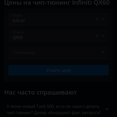
Цены на чип-тюнинг Infiniti QX60
Land Rover
Марка
Lexus
Lifan
Acura
Модель
Luxgen
Alfa Romeo
EX
Mazda
Audi
Поколение
FX
Mercedes
BAIC
I 2013 – 2016
G
MINI
Узнать цену
Bentley
I 2016 – 2020
JX
Mitsubishi
BMW
II 2021 – н.в.
M
Нас часто спрашивают
Nissan
Brilliance
Q30
Omoda
BYD
У меня новый Tank 500, есть ли смысл делать
Q40
Opel
чип-тюнинг? Дилер обнаружит факт репрога?
Cadillac