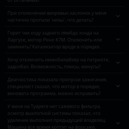
от остальных?
Tank
FAW
При отключении вихревых заслонок у меня
Toyota
Fiat
частично пропали 'низы', что делать?
Volkswagen
Ford
Горит чек коду заднего лямбда зонда на
Volvo
Ларгусе, мотор Рено К7М. Отключить или
Foton
заменить? Катализатор вроде в порядке.
Vortex
GAC
Хочу отключить иммобилайзер на патриоте,
Zotye
Geely
задолбал. Возможность, плюсы, минусы?
ZX
Genesis
Диагностика показала пропуски зажигания,
ВАЗ (LADA)
специалист сказал, что мотор в порядке,
Great Wall
виновата программа, можно исправить?
ГАЗ
Haval
У меня на Туареге нет сажевого фильтра,
ЗАЗ
Hawtai
осмотр выхлопной системы показал, что
УАЗ
удаление выполнил предыдущий владелец.
Honda
Машина все время коптит на форсаже,