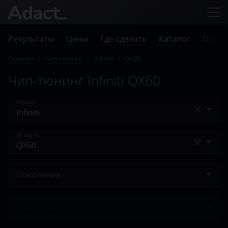
Результаты
Цены
Где сделать
Каталог
Прове
Главная
/
Чип-тюнинг
/
Infiniti
/
QX60
Чип-тюнинг Infiniti QX60
Марка
Acura
Модель
Alfa Romeo
EX
Audi
Поколение
EX25
BAIC
I 2013 – 2016
EX35
Двигатели
Bentley
I 2016 – 2020
FX