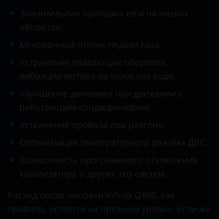
Datsun
Значительная прибавка тяги на низких
M25
Dodge
оборотах;
M56
Dongfeng (DFM)
Мгновенный отклик педали газа;
Q30
Exeed
Устранение плавающих оборотов,
Q40
вибрации мотора на холостом ходу;
FAW
Q50
Улучшение динамики при движении с
Fiat
работающим кондиционером;
Q60
Ford
Устранение провала при разгоне;
Q70
GAC
Оптимизация температурного режима ДВС;
QX30
Geely
Возможность программного отключения
QX50
катализатора и других эко-систем.
Genesis
QX56
Расход после чиповки Infiniti QX60, как
Great Wall (GWM)
правило, остается на прежнем уровне. Если же
QX60
Haval