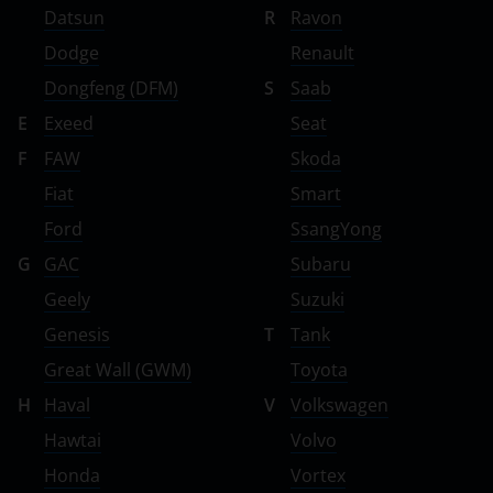
Datsun
R
Ravon
Dodge
Renault
Dongfeng (DFM)
S
Saab
E
Exeed
Seat
F
FAW
Skoda
Fiat
Smart
Ford
SsangYong
G
GAC
Subaru
Geely
Suzuki
Genesis
T
Tank
Great Wall (GWM)
Toyota
H
Haval
V
Volkswagen
Hawtai
Volvo
Honda
Vortex