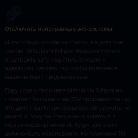
Hawtai
Honda
Отключить неисправные эко-системы
Hummer
И это только основные плюсы. На деле чип-
Hyundai
тюнинг Mitsubishi Eclipse позволяет точно
подстроить авто под стиль вождения
Infiniti
владельца, сделать так, чтобы поведение
Iveco
машины было предсказуемым.
JAC
Пару слов о прошивке Mitsubishi Eclipse на
Jaguar
гарантии: большинство ЭБУ прошиваются так,
что дилер факт перепрошивки обнаружить не
Jeep
может. К тому же специально копаться в
Kaiyi
мозгах машины никто не будет, для этого
должно быть обоснование. На плановом ТО
KIA