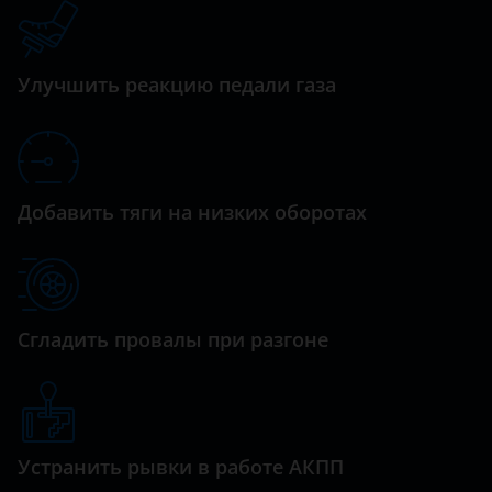
Datsun
Lancer
Dodge
Montero
Улучшить реакцию педали газа
Dongfeng (DFM)
Outlander
Exeed
Outlander XL
FAW
Pajero
Добавить тяги на низких оборотах
Fiat
Pajero Sport
Ford
GAC
Сгладить провалы при разгоне
Geely
Genesis
Great Wall (GWM)
Устранить рывки в работе АКПП
Haval