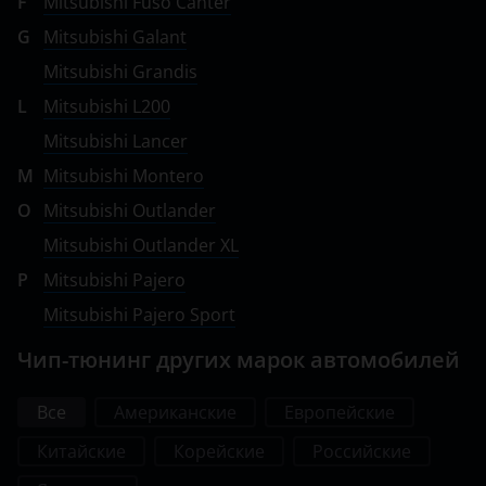
F
Mitsubishi Fuso Canter
SsangYong
G
Mitsubishi Galant
Subaru
Mitsubishi Grandis
L
Mitsubishi L200
Suzuki
Mitsubishi Lancer
Tank
M
Mitsubishi Montero
Toyota
O
Mitsubishi Outlander
Volkswagen
Mitsubishi Outlander XL
P
Mitsubishi Pajero
Volvo
Mitsubishi Pajero Sport
Vortex
Чип-тюнинг других марок автомобилей
Zotye
ZX
Все
Американские
Европейские
Китайские
Корейские
Российские
ВАЗ (LADA)