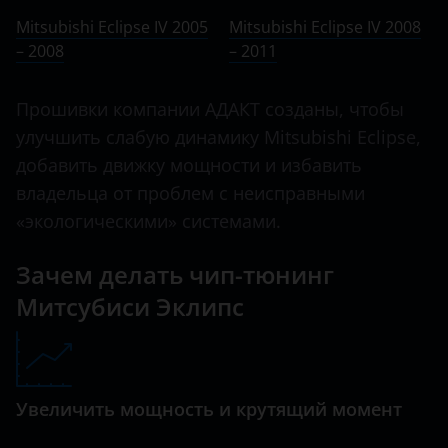
Ничего не найдено
BMW
Mitsubishi Eclipse IV 2005
Mitsubishi Eclipse IV 2008
Delica
– 2008
Brilliance
– 2011
Delica D:2
BYD
Прошивки компании АДАКТ созданы, чтобы
Delica D:3
Cadillac
улучшить слабую динамику Mitsubishi Eclipse,
Delica D:5
добавить движку мощности и избавить
Changan
владельца от проблем с неисправными
Eclipse
Chery
«экологическими» системами.
Eclipse Cross
Chevrolet
Зачем делать чип-тюнинг
Endeavor
Chrysler
Митсубиси Эклипс
Fuso Canter
Citroen
Galant
Daewoo
Grandis
Увеличить мощность и крутящий момент
Daihatsu
L200