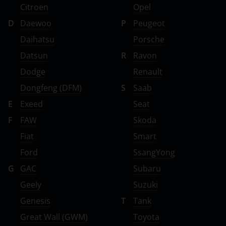
Citroen
Opel
D
Daewoo
P
Peugeot
Daihatsu
Porsche
Datsun
R
Ravon
Dodge
Renault
Dongfeng (DFM)
S
Saab
E
Exeed
Seat
F
FAW
Skoda
Fiat
Smart
Ford
SsangYong
G
GAC
Subaru
Geely
Suzuki
Genesis
T
Tank
Great Wall (GWM)
Toyota