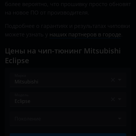
более вероятно, что прошивку просто обновят
Land Rover
на новое ПО от производителя.
Lexus
Подробнее о гарантиях и результатах чиповки
Lifan
можете узнать у
наших партнеров в городе
.
Luxgen
Цены на чип-тюнинг Mitsubishi
Mazda
Eclipse
Mercedes
Марка
MINI
Mitsubishi
Acura
Модель
Nissan
Alfa Romeo
Airtrek
Omoda
Audi
Поколение
ASX
Opel
BAIC
IV 2005 – 2008