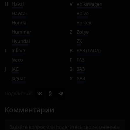
H
Haval
V
Volkswagen
Hawtai
Volvo
Honda
Vortex
Hummer
Z
Zotye
Hyundai
ZX
I
Infiniti
В
ВАЗ (LADA)
Iveco
Г
ГАЗ
J
JAC
З
ЗАЗ
Jaguar
У
УАЗ
Поделиться:
Комментарии
Задайте вопрос или поделитесь своим мнением