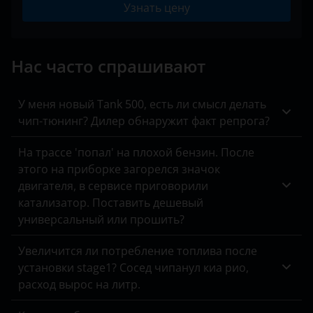
Carisma
Узнать цену
Peugeot
Bentley
IV 2008 – 2011
Colt
Porsche
BMW
Delica
Нас часто спрашивают
Ravon
Brilliance
Delica D:2
Renault
BYD
У меня новый Tank 500, есть ли смысл делать
Delica D:3
чип-тюнинг? Дилер обнаружит факт репрога?
Saab
Cadillac
Delica D:5
На трассе 'попал' на плохой бензин. После
Seat
Changan
этого на приборке загорелся значок
Eclipse
Skoda
Chery
двигателя, в сервисе приговорили
Eclipse Cross
катализатор. Поставить дешевый
Smart
Chevrolet
универсальный или прошить?
Endeavor
SsangYong
Chrysler
Увеличится ли потребление топлива после
Galant
Subaru
Citroen
установки stage1? Сосед чипанул киа рио,
Grandis
расход вырос на литр.
Suzuki
Daewoo
L200