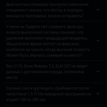
Genesis
Диагностика показала пропуски зажигания,
специалист сказал, что мотор в порядке,
Great Wall
виновата программа, можно исправить?
Haval
У меня на Туареге нет сажевого фильтра,
Hawtai
осмотр выхлопной системы показал, что
удаление выполнил предыдущий владелец.
Honda
Машина все время коптит на форсаже,
Hummer
особенно на трассе, когда высокая скорость.
Может быть вернуть сажевый на место?
Hyundai
Ваз 2115, блок Январь 7.2, ELM 327 не видит
Infiniti
данных с датчиков кислорода, хотяонина
Isuzu
месте.
Iveco
Сколько сил и крутящего, прибавится после
чипа Haval 1.5 т? На заводской программе он
JAC
отдает 150 лс 280 нм.
Jaguar