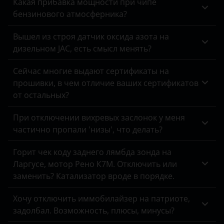
Какая прибавка мощности при чипе
Tank
Daihatsu
бензинового атмосферника?
Lancer
Toyota
Datsun
Вышел из строя датчик оксида азота на
Outlander
Volkswagen
Dodge
дизельном JAC, есть смысл менять?
Pajero
Volvo
DongFeng
Сейчас многие выдают сертификаты на
Pajero Sport
прошивки, в чем отличие ваших сертификатов
Vortex
EXEED
от остальных?
Zotye
FAW
При отключении вихревых заслонок у меня
ZX
Fiat
частично пропали 'низы', что делать?
ВАЗ (LADA)
Ford
Горит чек коду заднего лямбда зонда на
Ларгусе, мотор Рено К7М. Отключить или
ГАЗ
Foton
заменить? Катализатор вроде в порядке.
ЗАЗ
GAC
Хочу отключить иммобилайзер на патриоте,
УАЗ
Geely
задолбал. Возможность, плюсы, минусы?