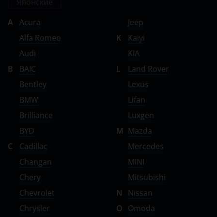
Японские
ГАЗ
A
Acura
Jeep
ЗАЗ
Alfa Romeo
K
Kaiyi
ТагАЗ
Audi
KIA
УАЗ
B
BAIC
L
Land Rover
Bentley
Lexus
BMW
Lifan
Brilliance
Luxgen
BYD
M
Mazda
C
Cadillac
Mercedes
Changan
MINI
Chery
Mitsubishi
Chevrolet
N
Nissan
Chrysler
O
Omoda