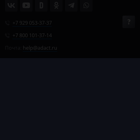
+7 929 053-37-37
+7 800 101-37-14
Почта:
help@adact.ru
Пн-Пт 8:00-20:00
Сб 9:00-18:00
Вс 9:00-17:00
© 2012–2026, АДАКТ.
Все права защищены