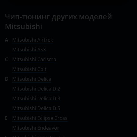
Nissan
Чип-тюнинг других моделей
Omoda
Mitsubishi
Opel
A
Mitsubishi Airtrek
Peugeot
Mitsubishi ASX
Porsche
C
Mitsubishi Carisma
Mitsubishi Colt
Ravon
D
Mitsubishi Delica
Renault
Mitsubishi Delica D:2
Saab
Mitsubishi Delica D:3
Seat
Mitsubishi Delica D:5
E
Mitsubishi Eclipse Cross
Skoda
Mitsubishi Endeavor
Smart