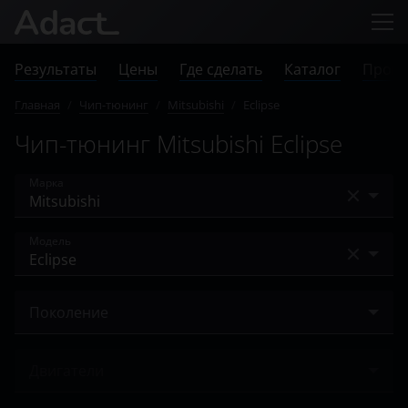
Результаты
Цены
Где сделать
Каталог
Прове
Главная
/
Чип-тюнинг
/
Mitsubishi
/
Eclipse
Чип-тюнинг Mitsubishi Eclipse
Марка
Acura
Модель
Alfa Romeo
Airtrek
Audi
Поколение
ASX
BAIC
IV 2005 – 2008
Carisma
Двигатели
Bentley
IV 2008 – 2011
Colt