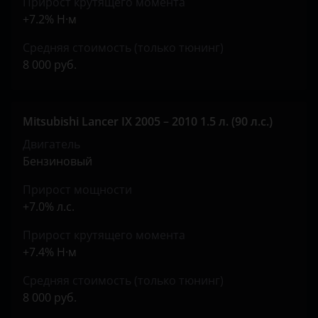
Прирост крутящего момента
Peugeot
+7.2% Н·м
Porsche
Средняя стоимость (только тюнинг)
8 000 руб.
Ravon
Renault
Mitsubishi Lancer IX 2005 – 2010 1.5 л. (90 л.с.)
Saab
Двигатель
Seat
Бензиновый
Skoda
Прирост мощности
+7.0% л.с.
Smart
Прирост крутящего момента
SsangYong
+7.4% Н·м
Subaru
Средняя стоимость (только тюнинг)
Suzuki
8 000 руб.