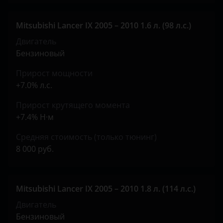
Tank
Toyota
Mitsubishi Lancer IX 2005 – 2010 1.6 л. (98 л.с.)
Двигатель
Volkswagen
Бензиновый
Volvo
Прирост мощности
Vortex
+7.0% л.с.
Zotye
Прирост крутящего момента
+7.4% Н·м
ZX
Средняя стоимость (только тюнинг)
ВАЗ (LADA)
8 000 руб.
ГАЗ
ЗАЗ
Mitsubishi Lancer IX 2005 – 2010 1.8 л. (114 л.с.)
УАЗ
Двигатель
Бензиновый