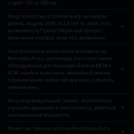
отдает 150 лс 280 нм.
Jaguar
Хочу полностью отключить егр на кайрон
Jeep
дизель, модель 2006 гв 2.0 141 лс. акпп, есть
возможность? Цена? Обратный процесс
Kaiyi
включения клапана, если что, возможен?
Kia
Нам отказали в отключении мочевины на
Mersedes Arocs, мотивируя это отсутствием
Land Rover
оборудования для прошивки блоков MCM и
Lexus
ACM, ошибок в них куча, аварийный режим,
переключения скоростей вручную, работать
Lifan
невозможно.
Luxgen
Хочу индивидуальный тюнинг, значительно
Mazda
улучшить динамику и эластичность, добиться
максимальной мощности.
Mercedes-Benz
Может ли, грязная сеточка бензобака быть
MINI