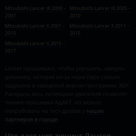
Ничего не найдено
BMW
X 2007 – 2010
Mitsubishi Lancer IX 2000 –
Mitsubishi Lancer IX 2005 –
Delica
2007
Brilliance
2010
X 2011 – 2015
Delica D:2
Mitsubishi Lancer X 2007 –
Mitsubishi Lancer X 2011 –
BYD
X 2015 – 2017
2010
2015
Delica D:3
Cadillac
Mitsubishi Lancer X 2015 –
Delica D:5
2017
Changan
Eclipse
Chery
Lancer прошивают, чтобы улучшить «вялую»
Eclipse Cross
Chevrolet
динамику, которая из-за норм Евро сильно
Endeavor
задушена в заводской версии программы ЭБУ.
Chrysler
Раскрыть весь потенциал двигателя позволят
Fuso Canter
Citroen
тюнинг-прошивки АДАКТ. Их можно
Galant
попробовать на тест-драйве у
наших
Daewoo
партнеров в городе
.
Grandis
Daihatsu
L200
Что дает чип-тюнинг Лансер