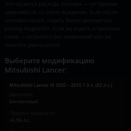
Что касается расхода топлива — тут прямая
Land Rover
зависимость от стиля вождения. Если после
Lexus
чиповки начать ездить более динамично,
расход подрастет. Если же ездить в прежнем
Lifan
стиле — останется без изменений или же
Luxgen
немного уменьшится.
Mazda
Выберите модификацию
Mercedes
Mitsubishi Lancer:
MINI
Mitsubishi Lancer IX 2005 – 2010 1.3 л. (82 л.с.)
Mitsubishi
Двигатель
Nissan
Бензиновый
Omoda
Прирост мощности
+6.9% л.с.
Opel