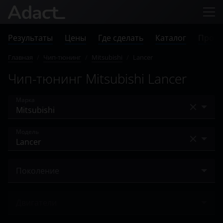
Результаты
Цены
Где сделать
Каталог
Прове
Главная
/
Чип-тюнинг
/
Mitsubishi
/
Lancer
Чип-тюнинг Mitsubishi Lancer
Марка
Acura
Модель
Alfa Romeo
Airtrek
Audi
Поколение
ASX
BAIC
IX 2000 – 2007
Carisma
Двигатели
Bentley
IX 2005 – 2010
Colt