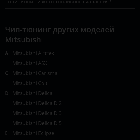
причиной низкого топливного давления?
Mitsubishi
Nissan
Чип-тюнинг других моделей
Omoda
Mitsubishi
Opel
A
Mitsubishi Airtrek
Peugeot
Mitsubishi ASX
Porsche
C
Mitsubishi Carisma
Mitsubishi Colt
Ravon
D
Mitsubishi Delica
Renault
Mitsubishi Delica D:2
Saab
Mitsubishi Delica D:3
Seat
Mitsubishi Delica D:5
E
Mitsubishi Eclipse
Skoda