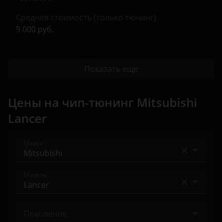
Средняя стоимость (только тюнинг)
9 000 руб.
Показать еще
Цены на чип-тюнинг Mitsubishi
Lancer
Марка
Acura
Модель
Alfa Romeo
Airtrek
Audi
Поколение