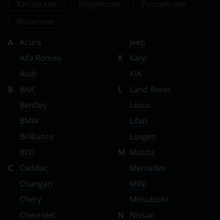
Китайские
Корейские
Российские
ВАЗ (LADA)
Японские
ГАЗ
A
Acura
Jeep
ЗАЗ
Alfa Romeo
K
Kaiyi
ТагАЗ
Audi
KIA
УАЗ
B
BAIC
L
Land Rover
Bentley
Lexus
BMW
Lifan
Brilliance
Luxgen
BYD
M
Mazda
C
Cadillac
Mercedes
Changan
MINI
Chery
Mitsubishi
Chevrolet
N
Nissan