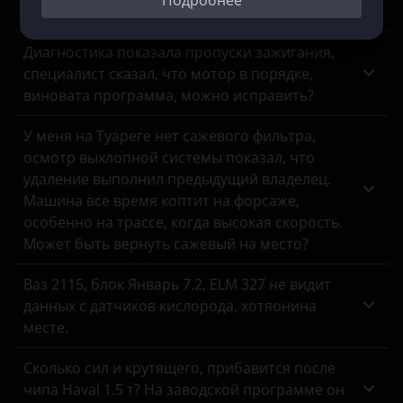
Подробнее
Geely
задолбал. Возможность, плюсы, минусы?
Genesis
Диагностика показала пропуски зажигания,
специалист сказал, что мотор в порядке,
Great Wall
виновата программа, можно исправить?
Haval
У меня на Туареге нет сажевого фильтра,
Hawtai
осмотр выхлопной системы показал, что
удаление выполнил предыдущий владелец.
Honda
Машина все время коптит на форсаже,
Hummer
особенно на трассе, когда высокая скорость.
Может быть вернуть сажевый на место?
Hyundai
Ваз 2115, блок Январь 7.2, ELM 327 не видит
Infiniti
данных с датчиков кислорода, хотяонина
Isuzu
месте.
Iveco
Сколько сил и крутящего, прибавится после
чипа Haval 1.5 т? На заводской программе он
JAC