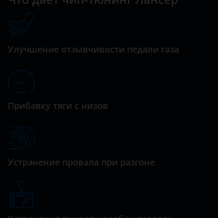
Datsun
Lancer
Dodge
Montero
Dongfeng (DFM)
Улучшение отзывчивости педали газа
Outlander
Exeed
Outlander XL
FAW
Pajero
Fiat
Прибавку тяги с низов
Pajero Sport
Ford
GAC
Geely
Устранение провала при разгоне
Genesis
Great Wall (GWM)
Haval