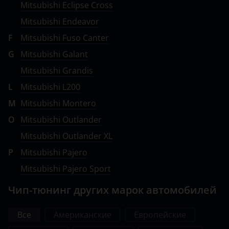
Mitsubishi Eclipse Cross
Smart
Mitsubishi Endeavor
SsangYong
F
Mitsubishi Fuso Canter
Subaru
G
Mitsubishi Galant
Mitsubishi Grandis
Suzuki
L
Mitsubishi L200
Tank
M
Mitsubishi Montero
Toyota
O
Mitsubishi Outlander
Volkswagen
Mitsubishi Outlander XL
P
Mitsubishi Pajero
Volvo
Mitsubishi Pajero Sport
Vortex
Чип-тюнинг других марок автомобилей
Zotye
ZX
Все
Американские
Европейские