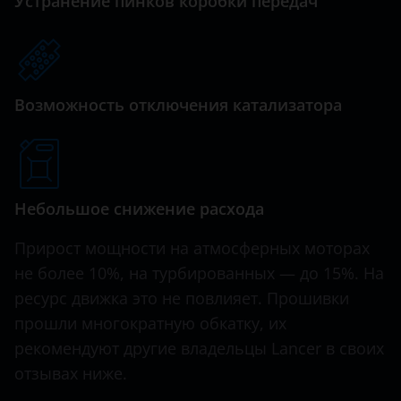
Устранение пинков коробки передач
Hawtai
Honda
Hummer
Возможность отключения катализатора
Hyundai
Infiniti
Небольшое снижение расхода
Iveco
JAC
Прирост мощности на атмосферных моторах
не более 10%, на турбированных — до 15%. На
Jaguar
ресурс движка это не повлияет. Прошивки
Jeep
прошли многократную обкатку, их
рекомендуют другие владельцы Lancer в своих
Kaiyi
отзывах ниже.
KIA