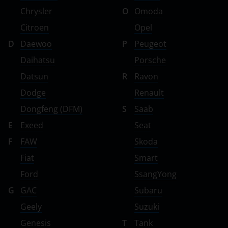
Chrysler
O
Omoda
Citroen
Opel
D
Daewoo
P
Peugeot
Daihatsu
Porsche
Datsun
R
Ravon
Dodge
Renault
Dongfeng (DFM)
S
Saab
E
Exeed
Seat
F
FAW
Skoda
Fiat
Smart
Ford
SsangYong
G
GAC
Subaru
Geely
Suzuki
Genesis
T
Tank