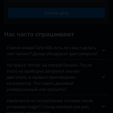
ASX
BAIC
IX 2000 – 2007
Carisma
Узнать цену
Bentley
IX 2005 – 2010
Colt
BMW
X 2007 – 2010
Delica
Нас часто спрашивают
Brilliance
X 2011 – 2015
Delica D:2
BYD
X 2015 – 2017
У меня новый Tank 500, есть ли смысл делать
Delica D:3
чип-тюнинг? Дилер обнаружит факт репрога?
Cadillac
Delica D:5
На трассе 'попал' на плохой бензин. После
Changan
этого на приборке загорелся значок
Eclipse
Chery
двигателя, в сервисе приговорили
Eclipse Cross
катализатор. Поставить дешевый
Chevrolet
универсальный или прошить?
Endeavor
Chrysler
Увеличится ли потребление топлива после
Galant
Citroen
установки stage1? Сосед чипанул киа рио,
Grandis
расход вырос на литр.