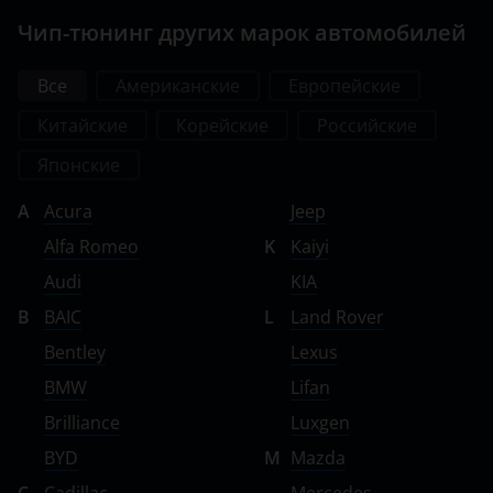
Чип-тюнинг других марок автомобилей
Все
Американские
Европейские
Китайские
Корейские
Российские
Японские
A
Acura
Jeep
Alfa Romeo
K
Kaiyi
Audi
KIA
B
BAIC
L
Land Rover
Bentley
Lexus
BMW
Lifan
Brilliance
Luxgen
BYD
M
Mazda