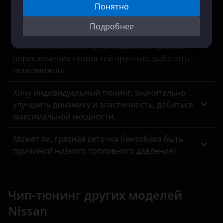
Понятно
Нам отказали в отключении мочевины на
Mersedes Arocs, мотивируя это отсутствием
Подробнее
оборудования для прошивки блоков MCM и
ACM, ошибок в них куча, аварийный режим,
переключения скоростей вручную, работать
невозможно.
Хочу индивидуальный тюнинг, значительно
улучшить динамику и эластичность, добиться
максимальной мощности.
Может ли, грязная сеточка бензобака быть
причиной низкого топливного давления?
Чип-тюнинг других моделей
Nissan