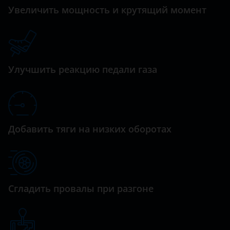
Datsun
Увеличить мощность и крутящий момент
NP300
Dodge
Pathfinder
Dongfeng (DFM)
Patrol
Exeed
Улучшить реакцию педали газа
Primera
FAW
Qashqai
Fiat
Sentra
Ford
Добавить тяги на низких оборотах
Serena
GAC
Skyline
Geely
Sunny
Genesis
Сгладить провалы при разгоне
Teana
Great Wall (GWM)
Terrano
Haval