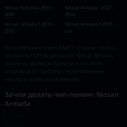
Ничего не найдено
BMW
II 2016 – 2020
Nissan Armada I 2003 –
Nissan Armada I 2007 –
Armada
2007
Brilliance
2016
II 2020 – н.в.
Bluebird
Nissan Armada II 2016 –
Nissan Armada II 2020 –
BYD
2020
н.в.
Caravan
Cadillac
Cima
Прошивки компании АДАКТ созданы, чтобы
Changan
улучшить слабую динамику, Nissan Armada,
Cube
Chery
добавить движку мощности и избавить
Juke
владельца от проблем с неисправными
Chevrolet
Maxima
«экологическими» системами.
Chrysler
Micra
Зачем делать чип-тюнинг Nissan
Citroen
Murano
Armada
Daewoo
Navara
Daihatsu
Note