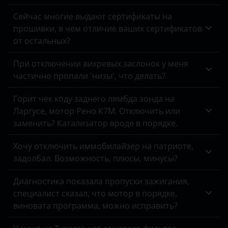
Peugeot
Сейчас многие выдают сертификаты на
прошивки, в чем отличие ваших сертификатов
Porsche
от остальных?
Ravon
При отключении вихревых заслонок у меня
Renault
частично пропали 'низы', что делать?
Saab
Горит чек коду заднего лямбда зонда на
Ларгусе, мотор Рено К7М. Отключить или
Seat
заменить? Катализатор вроде в порядке.
Skoda
Хочу отключить иммобилайзер на патриоте,
Smart
задолбал. Возможность, плюсы, минусы?
SsangYong
Диагностика показала пропуски зажигания,
Subaru
специалист сказал, что мотор в порядке,
виновата программа, можно исправить?
Suzuki