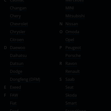
C
Cadillac
Mercedes
Changan
MINI
Chery
Mitsubishi
Chevrolet
N
Nissan
Chrysler
O
Omoda
Citroen
Opel
D
Daewoo
P
Peugeot
Daihatsu
Porsche
Datsun
R
Ravon
Dodge
Renault
Dongfeng (DFM)
S
Saab
E
Exeed
Seat
F
FAW
Skoda
Fiat
Smart