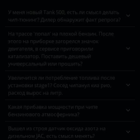
Land Rover
У меня новый Tank 500, есть ли смысл делать
чип-тюнинг? Дилер обнаружит факт репрога?
Lexus
Lifan
На трассе 'попал' на плохой бензин. После
этого на приборке загорелся значок
Luxgen
двигателя, в сервисе приговорили
катализатор. Поставить дешевый
Mazda
универсальный или прошить?
Mercedes
Увеличится ли потребление топлива после
MINI
установки stage1? Сосед чипанул киа рио,
расход вырос на литр.
Mitsubishi
Какая прибавка мощности при чипе
Nissan
бензинового атмосферника?
Omoda
Вышел из строя датчик оксида азота на
Opel
дизельном JAC, есть смысл менять?