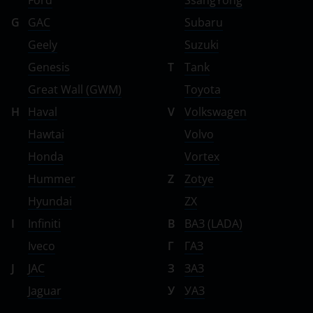
Ford
SsangYong
G
GAC
Subaru
Geely
Suzuki
Genesis
T
Tank
Great Wall (GWM)
Toyota
H
Haval
V
Volkswagen
Hawtai
Volvo
Honda
Vortex
Hummer
Z
Zotye
Hyundai
ZX
I
Infiniti
В
ВАЗ (LADA)
Iveco
Г
ГАЗ
J
JAC
З
ЗАЗ
Jaguar
У
УАЗ