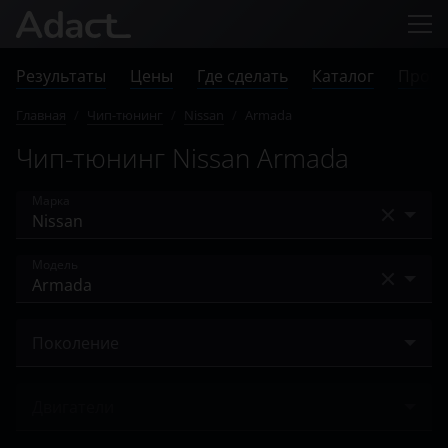
Результаты
Цены
Где сделать
Каталог
Прове
Главная
/
Чип-тюнинг
/
Nissan
/
Armada
Чип-тюнинг Nissan Armada
Марка
Acura
Модель
Alfa Romeo
AD
Audi
Поколение
Almera
BAIC
I 2003 – 2007
Almera Classic
Двигатели
Bentley
I 2007 – 2016
Altima