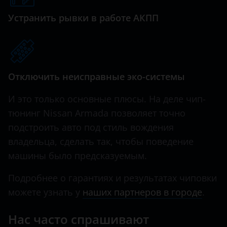
Tiida
Устранить рывки в работе АКПП
Hawtai
X-Trail
Honda
Hummer
Отключить неисправные эко-системы
Hyundai
И это только основные плюсы. На деле чип-
Infiniti
тюнинг Nissan Armada позволяет точно
Iveco
подстроить авто под стиль вождения
JAC
владельца, сделать так, чтобы поведение
машины было предсказуемым.
Jaguar
Подробнее о гарантиях и результатах чиповки
Jeep
можете узнать у
наших партнеров в городе
.
Kaiyi
Нас часто спрашивают
KIA