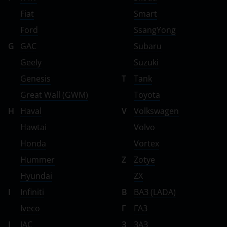
Fiat
Smart
Ford
SsangYong
G
GAC
Subaru
Geely
Suzuki
Genesis
T
Tank
Great Wall (GWM)
Toyota
H
Haval
V
Volkswagen
Hawtai
Volvo
Honda
Vortex
Hummer
Z
Zotye
Hyundai
ZX
I
Infiniti
В
ВАЗ (LADA)
Iveco
Г
ГАЗ
J
JAC
З
ЗАЗ