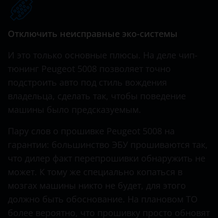
Hawtai
Отключить неисправные эко-системы
Honda
И это только основные плюсы. На деле чип-
Hummer
тюнинг Peugeot 5008 позволяет точно
Hyundai
подстроить авто под стиль вождения
Infiniti
владельца, сделать так, чтобы поведение
машины было предсказуемым.
Iveco
Пару слов о прошивке Peugeot 5008 на
JAC
гарантии: большинство ЭБУ прошиваются так,
Jaguar
что дилер факт перепрошивки обнаружить не
может. К тому же специально копаться в
Jeep
мозгах машины никто не будет, для этого
Kaiyi
должно быть обоснование. На плановом ТО
KIA
более вероятно, что прошивку просто обновят