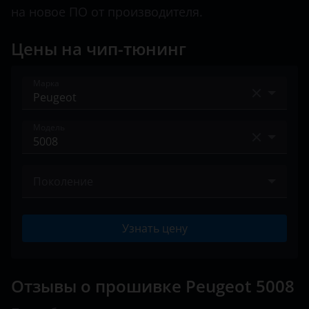
на новое ПО от производителя.
Land Rover
Цены на чип-тюнинг
Lexus
Lifan
Марка
Luxgen
Acura
Mazda
Модель
Alfa Romeo
Mercedes
107
Audi
Поколение
MINI
108
BAIC
Mitsubishi
II 2016 – н.в.
2008
Узнать цену
Bentley
Nissan
206
BMW
Omoda
207
Отзывы о прошивке Peugeot 5008
Brilliance
Opel
208