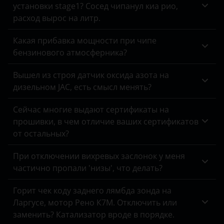
DongFeng
Tank
установки stage1? Сосед чипанул киа рио,
607
расход вырос на литр.
EXEED
Toyota
Boxer
Какая прибавка мощности при чипе
FAW
Volkswagen
бензинового атмосферника?
Partner
Fiat
Volvo
Traveller
Вышел из строя датчик оксида азота на
Ford
Vortex
дизельном JAC, есть смысл менять?
Foton
Zotye
Сейчас многие выдают сертификаты на
прошивки, в чем отличие ваших сертификатов
GAC
ZX
от остальных?
Geely
ВАЗ (LADA)
При отключении вихревых заслонок у меня
Genesis
ГАЗ
частично пропали 'низы', что делать?
Great Wall
ЗАЗ
Горит чек коду заднего лямбда зонда на
Haval
Ларгусе, мотор Рено К7М. Отключить или
УАЗ
заменить? Катализатор вроде в порядке.
Hawtai