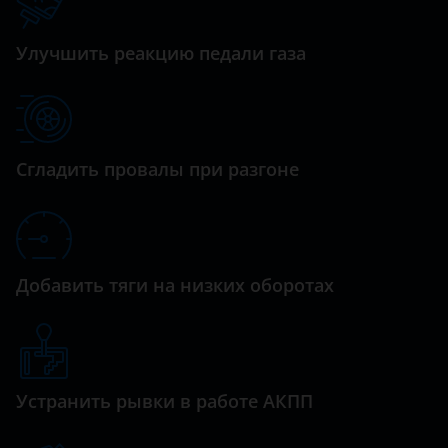
Datsun
5008
Dodge
Улучшить реакцию педали газа
508
Dongfeng (DFM)
607
Exeed
Boxer
FAW
Сгладить провалы при разгоне
Partner
Fiat
Traveller
Ford
GAC
Добавить тяги на низких оборотах
Geely
Genesis
Устранить рывки в работе АКПП
Great Wall (GWM)
Haval