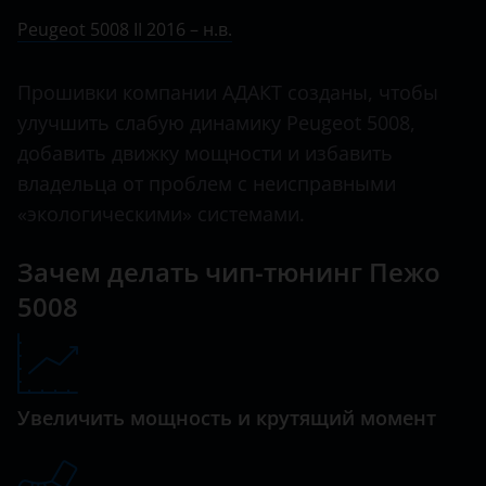
Ничего не найдено
BMW
Peugeot 5008 II 2016 – н.в.
207
Brilliance
3008
Прошивки компании АДАКТ созданы, чтобы
BYD
улучшить слабую динамику Peugeot 5008,
301
Cadillac
добавить движку мощности и избавить
307
владельца от проблем с неисправными
Changan
308
«экологическими» системами.
Chery
4007
Зачем делать чип-тюнинг Пежо
Chevrolet
4008
5008
Chrysler
405
Citroen
406
Daewoo
Увеличить мощность и крутящий момент
407
Daihatsu
408