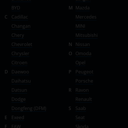
УАЗ
BYD
M
Mazda
C
Cadillac
Mercedes
Changan
MINI
Chery
Mitsubishi
Chevrolet
N
Nissan
Chrysler
O
Omoda
Citroen
Opel
D
Daewoo
P
Peugeot
Daihatsu
Porsche
Datsun
R
Ravon
Dodge
Renault
Dongfeng (DFM)
S
Saab
E
Exeed
Seat
F
FAW
Skoda