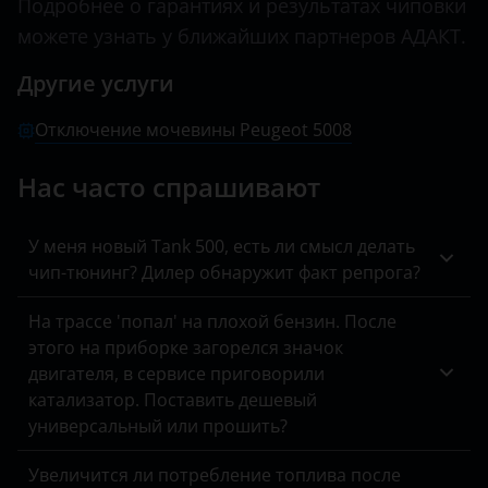
Подробнее о гарантиях и результатах чиповки
BYD
Peugeot
можете узнать у ближайших партнеров АДАКТ.
3008
Cadillac
Porsche
Другие услуги
301
Changan
Ravon
307
Отключение мочевины Peugeot 5008
Chery
Renault
308
Нас часто спрашивают
Chevrolet
Saab
4007
Chrysler
Seat
У меня новый Tank 500, есть ли смысл делать
4008
чип-тюнинг? Дилер обнаружит факт репрога?
Citroen
Skoda
406
Daewoo
На трассе 'попал' на плохой бензин. После
Smart
407
этого на приборке загорелся значок
Daihatsu
SsangYong
двигателя, в сервисе приговорили
408
катализатор. Поставить дешевый
Datsun
Subaru
универсальный или прошить?
5008
Dodge
Suzuki
508
Увеличится ли потребление топлива после