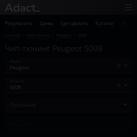
Результаты
Цены
Где сделать
Каталог
Прове
Главная
/
Чип-тюнинг
/
Peugeot
/
5008
Чип-тюнинг Peugeot 5008
Марка
Acura
Модель
Alfa Romeo
107
Audi
Поколение
108
BAIC
II 2016 – н.в.
2008
Двигатели
Bentley
206