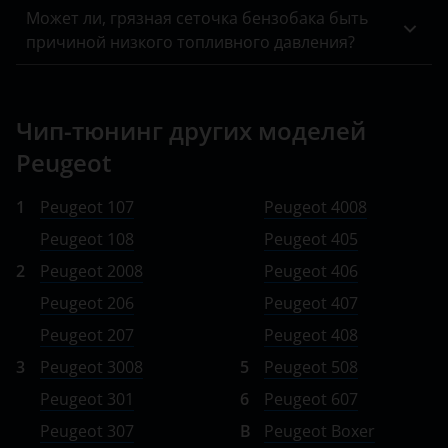
Может ли, грязная сеточка бензобака быть
Peugeot
причиной низкого топливного давления?
Porsche
Ravon
Чип-тюнинг других моделей
Renault
Peugeot
Saab
1
Peugeot 107
Peugeot 4008
Seat
Peugeot 108
Peugeot 405
Skoda
2
Peugeot 2008
Peugeot 406
Smart
Peugeot 206
Peugeot 407
Peugeot 207
Peugeot 408
SsangYong
3
Peugeot 3008
5
Peugeot 508
Subaru
Peugeot 301
6
Peugeot 607
Suzuki
Peugeot 307
B
Peugeot Boxer