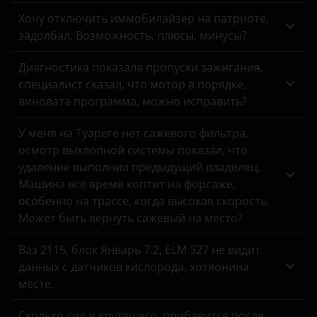
Хочу отключить иммобилайзер на патриоте,
Honda
задолбал. Возможность, плюсы, минусы?
Hummer
Диагностика показала пропуски зажигания,
Hyundai
специалист сказал, что мотор в порядке,
виновата программа, можно исправить?
Infiniti
У меня на Туареге нет сажевого фильтра,
Isuzu
осмотр выхлопной системы показал, что
Iveco
удаление выполнил предыдущий владелец.
Машина все время коптит на форсаже,
JAC
особенно на трассе, когда высокая скорость.
Может быть вернуть сажевый на место?
Jaguar
Ваз 2115, блок Январь 7.2, ELM 327 не видит
Jeep
данных с датчиков кислорода, хотяонина
Kaiyi
месте.
Kia
Сколько сил и крутящего, прибавится после