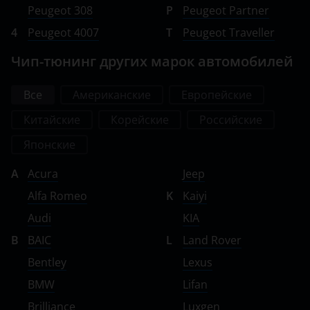
Tank
Peugeot 308
P
Peugeot Partner
4
Peugeot 4007
T
Peugeot Traveller
Toyota
Чип-тюнинг других марок автомобилей
Volkswagen
Volvo
Все
Американские
Европейские
Vortex
Китайские
Корейские
Российские
Японские
Zotye
A
Acura
ZX
Jeep
Alfa Romeo
K
Kaiyi
ВАЗ (LADA)
Audi
KIA
ГАЗ
B
BAIC
L
Land Rover
ЗАЗ
Bentley
Lexus
BMW
ТагАЗ
Lifan
Brilliance
Luxgen