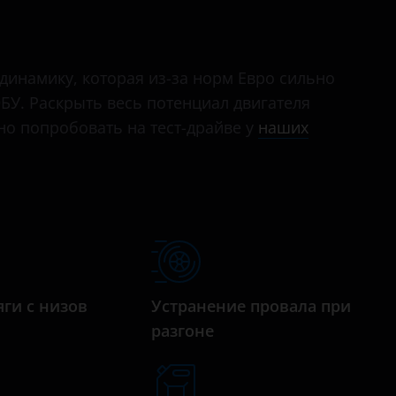
Bora
Caddy
динамику, которая из-за норм Евро сильно
California
БУ. Раскрыть весь потенциал двигателя
Caravelle
о попробовать на тест-драйве у
наших
Crafter
EOS
Fox
Golf
Golf GTI
яги с низов
Устранение провала при
разгоне
Golf Plus
Jetta