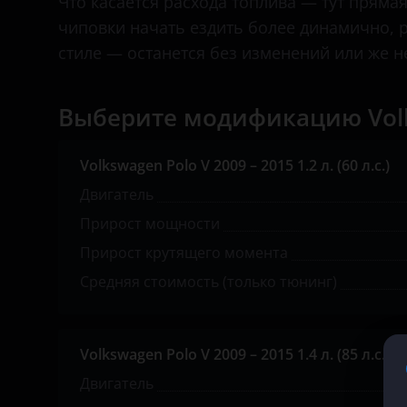
Что касается расхода топлива — тут прямая
чиповки начать ездить более динамично, р
KIA
стиле — останется без изменений или же 
Land Rover
Lexus
Выберите модификацию Volk
Lifan
Volkswagen Polo V 2009 – 2015 1.2 л. (60 л.с.)
Luxgen
Двигатель
Mazda
Прирост мощности
Mercedes
Прирост крутящего момента
Средняя стоимость (только тюнинг)
MINI
Mitsubishi
Volkswagen Polo V 2009 – 2015 1.4 л. (85 л.с.)
Nissan
Двигатель
Omoda