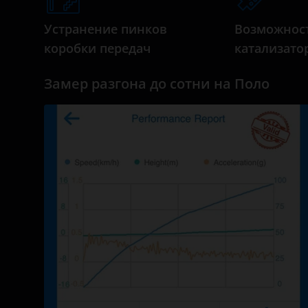
Daihatsu
Устранение пинков
Возможнос
Datsun
коробки передач
катализато
Dodge
Замер разгона до сотни на Поло
Dongfeng (DFM)
Exeed
FAW
Fiat
Ford
GAC
Geely
Genesis