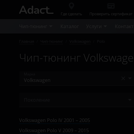
Где сделать
Проверить сертификат
Чип-тюнинг
Каталог
Услуги
Контак
Главная
/
Чип-тюнинг
/
Volkswagen
/
Polo
Чип-тюнинг Volkswage
Марка
Acura
Поколение
Alfa Romeo
IV 2001 – 2005
Audi
Volkswagen Polo IV 2001 – 2005
IV 2005 – 2009
BAIC
Volkswagen Polo V 2009 – 2015