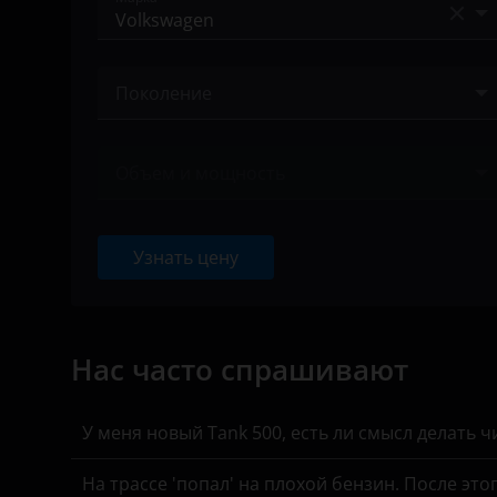
УАЗ
Acura
Поколение
Alfa Romeo
IV 2001 – 2005
Audi
Объем и мощность
IV 2005 – 2009
BAIC
Ничего не найдено
V 2009 – 2015
Bentley
Узнать цену
V 2014 – 2020
BMW
VI 2020 – н.в.
Brilliance
Нас часто спрашивают
BYD
Cadillac
У меня новый Tank 500, есть ли смысл делать 
Changan
На трассе 'попал' на плохой бензин. После это