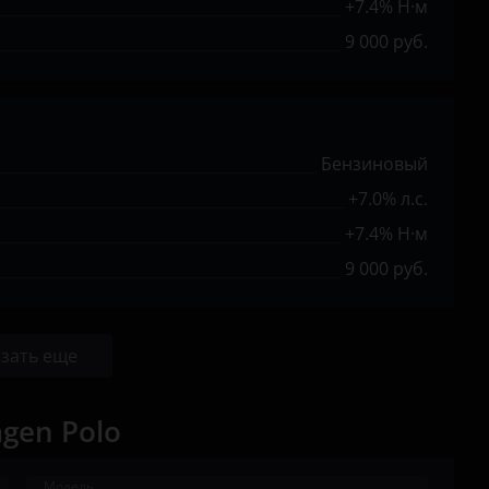
+7.4% Н·м
9 000 руб.
Бензиновый
+7.0% л.с.
+7.4% Н·м
9 000 руб.
зать еще
gen Polo
Модель