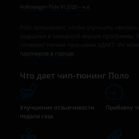
V 2009 – 2015
Bentley
Volkswagen Polo VI 2020 – н.в.
V 2014 – 2020
BMW
Polo прошивают, чтобы улучшить «вялую» 
VI 2020 – н.в.
Brilliance
задушена в заводской версии программы Э
BYD
позволят тюнинг-прошивки АДАКТ. Их можн
партнеров в городе
.
Cadillac
Changan
Что дает чип-тюнинг Поло
Chery
Chevrolet
Chrysler
Улучшение отзывчивости
Прибавку т
педали газа
Citroen
Daewoo