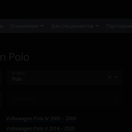
ты
О компании
Для специалистов
Партнера
n Polo
Модель
Amarok
Двигатели
Arteon
Ничего не найдено
Atlas
Volkswagen Polo IV 2005 – 2009
Beetle
Volkswagen Polo V 2014 – 2020