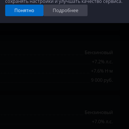
сохранять настройки и улучшать качество сервиса.
+7.0% л.с.
Понятно
Подробнее
+7.4% Н·м
9 000 руб.
Бензиновый
+7.2% л.с.
+7.6% Н·м
9 000 руб.
Бензиновый
+7.0% л.с.