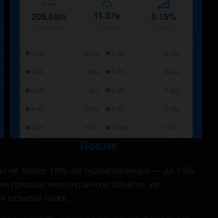
Transporter
 не более 10%, на турбированных — до 15%.
вки прошли многократную обкатку, их
х отзывах ниже.