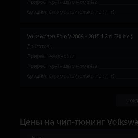
Прирост крутящего момента
Suzuki
Средняя стоимость (только тюнинг)
Tank
Toyota
Volkswagen Polo V 2009 – 2015 1.2 л. (70 л.с.)
Volkswagen
Двигатель
Volvo
Прирост мощности
Прирост крутящего момента
Vortex
Средняя стоимость (только тюнинг)
Zotye
ZX
Пока
ВАЗ (LADA)
ГАЗ
Цены на чип-тюнинг Volkswa
ЗАЗ
Марка