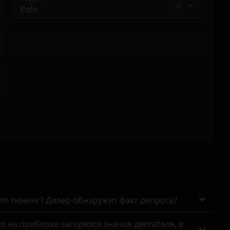
Amarok
Двигатель
Arteon
Ничего не найдено
Atlas
Beetle
Caddy
California
Caravelle
Crafter
Eos
чип-тюнинг? Дилер обнаружит факт репрога?
Fox
го на приборке загорелся значок двигателя, в