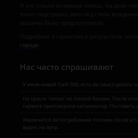
Daihatsu
И это только основные плюсы. На деле чип
точно подстроить авто под стиль вождения
Datsun
машины было предсказуемым.
Dodge
Подробнее о гарантиях и результатах чипо
Dongfeng (DFM)
городе
.
Exeed
Нас часто спрашивают
FAW
Fiat
У меня новый Tank 500, есть ли смысл делать 
Ford
На трассе 'попал' на плохой бензин. После это
GAC
сервисе приговорили катализатор. Поставить
Geely
Увеличится ли потребление топлива после уста
Genesis
вырос на литр.