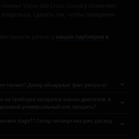
-тюнинг Volvo S60 Cross Country позволяет
 владельца, сделать так, чтобы поведение
вки можете узнать у
наших партнеров в
чип-тюнинг? Дилер обнаружит факт репрога?
го на приборке загорелся значок двигателя, в
 дешевый универсальный или прошить?
новки stage1? Сосед чипанул киа рио, расход