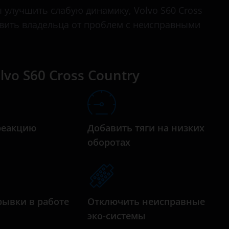
S60 Cross Country
улучшить слабую динамику, Volvo S60 Cross
авить владельца от проблем с неисправными
S80
S90
V40
vo S60 Cross Country
V50
V60
реакцию
Добавить тяги на низких
V70
а
оборотах
XC40
XC60
XC70
рывки в работе
Отключить неисправные
XC90
эко-системы