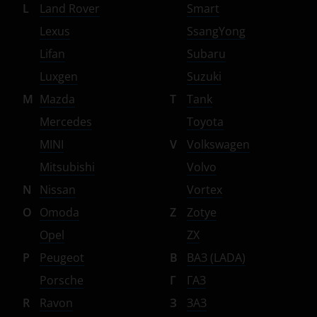
L
Land Rover
Smart
Lexus
SsangYong
Lifan
Subaru
Luxgen
Suzuki
M
Mazda
T
Tank
Mercedes
Toyota
MINI
V
Volkswagen
Mitsubishi
Volvo
N
Nissan
Vortex
O
Omoda
Z
Zotye
Opel
ZX
P
Peugeot
В
ВАЗ (LADA)
Porsche
Г
ГАЗ
R
Ravon
З
ЗАЗ