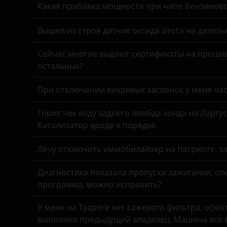
Great Wall (GWM)
Какая прибавка мощности при чипе бензинов
Haval
Вышел из строя датчик оксида азота на дизель
Hawtai
Сейчас многие выдают сертификаты на прошив
Honda
остальных?
Hummer
При отключении вихревых заслонок у меня час
Hyundai
Горит чек коду заднего лямбда зонда на Ларгу
Infiniti
Катализатор вроде в порядке.
Iveco
Хочу отключить иммобилайзер на патриоте, з
JAC
Диагностика показала пропуски зажигания, спе
Jaguar
программа, можно исправить?
Jeep
У меня на Туареге нет сажевого фильтра, осмо
выполнил предыдущий владелец. Машина все в
Kaiyi