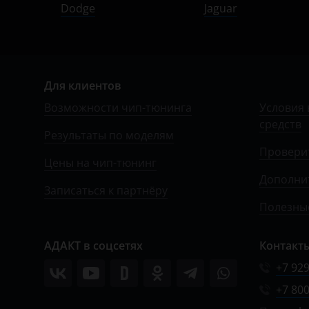
УАЗ
Dodge
Jaguar
Для клиентов
Возможности чип-тюнинга
Условия 
средств
Результаты по моделям
Провери
Цены на чип-тюнинг
Дополни
Записаться к партнёру
Полезные
АДАКТ в соцсетях
Контакт
+7 929
+7 800