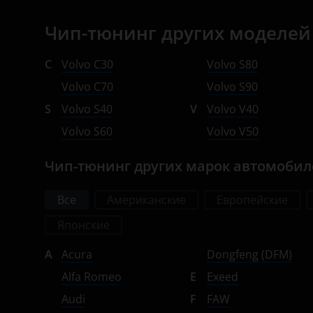
Opel
Чип-тюнинг других моделей 
Peugeot
C
Volvo C30
Volvo S80
Porsche
Volvo C70
Volvo S90
Ravon
S
Volvo S40
V
Volvo V40
Renault
Volvo S60
Volvo V50
Saab
Чип-тюнинг других марок автомоби
Seat
Все
Американские
Европейские
Skoda
Японские
Smart
A
Acura
Dongfeng (DFM)
SsangYong
Alfa Romeo
E
Exeed
Subaru
Audi
F
FAW