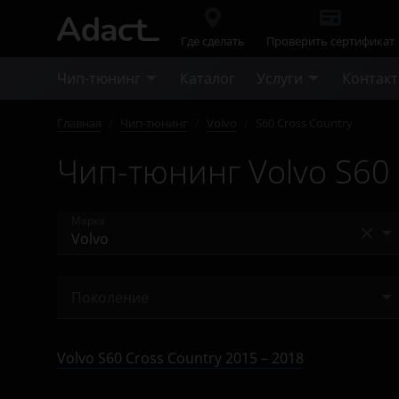
Где сделать
Проверить сертификат
Чип-тюнинг
Каталог
Услуги
Контак
Главная
/
Чип-тюнинг
/
Volvo
/
S60 Cross Country
Чип-тюнинг Volvo S60 
Марка
Acura
Поколение
Alfa Romeo
2015 – 2018
Audi
Volvo S60 Cross Country 2015 – 2018
BAIC