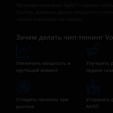
Bentley
Прошивки компании АДАКТ созданы, чтобы 
Country, добавить движку мощности и изб
BMW
«экологическими» системами.
Brilliance
BYD
Зачем делать чип-тюнинг Vol
Cadillac
Changan
Увеличить мощность и
Улучшить 
Chery
крутящий момент
педали газ
Chevrolet
Chrysler
Citroen
Сгладить провалы при
Устранить 
Daewoo
разгоне
АКПП