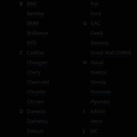
B
BAIC
Fiat
Suzuki
Bentley
Ford
Tank
BMW
G
GAC
Toyota
Brilliance
Geely
Volkswagen
BYD
Genesis
C
Cadillac
Great Wall (GWM)
Volvo
Changan
H
Haval
Vortex
Chery
Hawtai
Zotye
Chevrolet
Honda
ZX
Chrysler
Hummer
Citroen
Hyundai
ВАЗ (LADA)
D
Daewoo
I
Infiniti
ГАЗ
Daihatsu
Iveco
ЗАЗ
Datsun
J
JAC