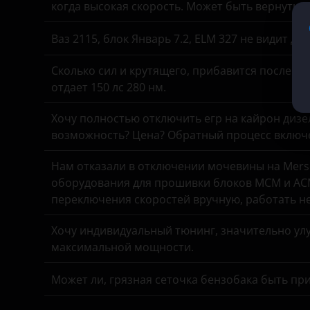
когда высокая скорость. Может быть вернуть 
KIA
Ваз 2115, блок Январь 7.2, ELM 327 не видит д
Land Rover
Сколько сил и крутящего, прибавится после чи
Lexus
отдает 150 лс 280 нм.
Lifan
Хочу полностью отключить егр на кайрон дизель,
Luxgen
возможность? Цена? Обратный процесс включе
Mazda
Нам отказали в отключении мочевины на Merse
оборудования для прошивки блоков MCM и ACM
Mercedes
переключения скоростей вручную, работать н
MINI
Хочу индивидуальный тюнинг, значительно улу
Mitsubishi
максимальной мощности.
Nissan
Может ли, грязная сеточка бензобака быть пр
Omoda