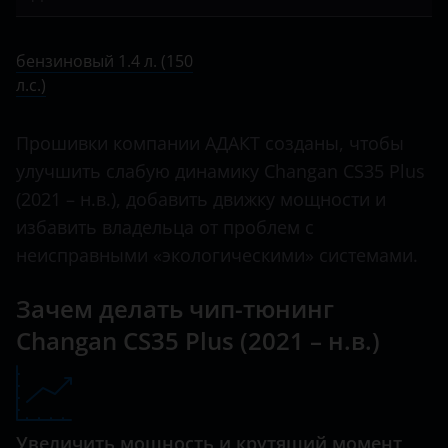
Bentley
CS35 Plus
бензиновый 1.4 л. (150 л.с.)
BMW
бензиновый 1.4 л. (150
CS55
л.с.)
Brilliance
CS55 plus
BYD
Прошивки компании АДАКТ созданы, чтобы
CS75
Cadillac
улучшить слабую динамику Changan CS35 Plus
CX20
(2021 – н.в.), добавить движку мощности и
Changan
избавить владельца от проблем с
Eado
Chery
неисправными «экологическими» системами.
Hunter
Chevrolet
Зачем делать чип-тюнинг
Raeton
Chrysler
Changan CS35 Plus (2021 – н.в.)
Uni-K
Citroen
UNI-T
Daewoo
UNI-V
Увеличить мощность и крутящий момент
Daihatsu