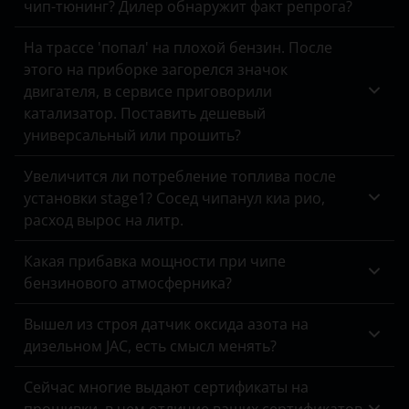
чип-тюнинг? Дилер обнаружит факт репрога?
Opel
На трассе 'попал' на плохой бензин. После
Peugeot
этого на приборке загорелся значок
Porsche
двигателя, в сервисе приговорили
катализатор. Поставить дешевый
Ravon
универсальный или прошить?
Renault
Увеличится ли потребление топлива после
Saab
установки stage1? Сосед чипанул киа рио,
расход вырос на литр.
Seat
Какая прибавка мощности при чипе
Skoda
бензинового атмосферника?
Smart
Вышел из строя датчик оксида азота на
SsangYong
дизельном JAC, есть смысл менять?
Subaru
Сейчас многие выдают сертификаты на