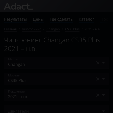
Результаты
Цены
Где сделать
Каталог
Прове
Главная
/
Чип-тюнинг
/
Changan
/
CS35 Plus
/
2021 – н.в.
Чип-тюнинг Changan CS35 Plus
2021 – н.в.
Марка
Acura
Модель
Alfa Romeo
Alsvin V7
Поколение
Audi
Benni
BAIC
2021 – н.в.
CS35
Двигатели