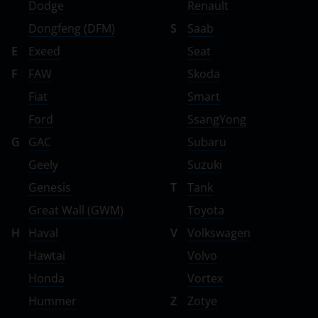
Dodge
Renault
Dongfeng (DFM)
S
Saab
E
Exeed
Seat
F
FAW
Skoda
Fiat
Smart
Ford
SsangYong
G
GAC
Subaru
Geely
Suzuki
Genesis
T
Tank
Great Wall (GWM)
Toyota
H
Haval
V
Volkswagen
Hawtai
Volvo
Honda
Vortex
Hummer
Z
Zotye