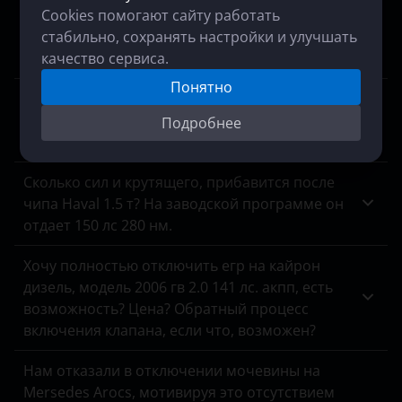
Cookies помогают сайту работать
Машина все время коптит на форсаже,
стабильно, сохранять настройки и улучшать
особенно на трассе, когда высокая скорость.
качество сервиса.
Может быть вернуть сажевый на место?
Понятно
Ваз 2115, блок Январь 7.2, ELM 327 не видит
данных с датчиков кислорода, хотяонина
Подробнее
месте.
Сколько сил и крутящего, прибавится после
чипа Haval 1.5 т? На заводской программе он
отдает 150 лс 280 нм.
Хочу полностью отключить егр на кайрон
дизель, модель 2006 гв 2.0 141 лс. акпп, есть
возможность? Цена? Обратный процесс
включения клапана, если что, возможен?
Нам отказали в отключении мочевины на
Mersedes Arocs, мотивируя это отсутствием