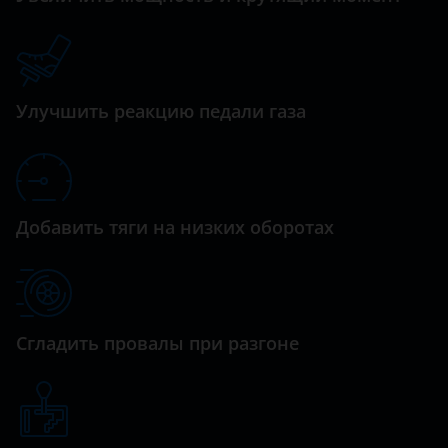
Datsun
Dodge
Улучшить реакцию педали газа
Dongfeng (DFM)
Exeed
FAW
Добавить тяги на низких оборотах
Fiat
Ford
GAC
Сгладить провалы при разгоне
Geely
Genesis
Great Wall (GWM)