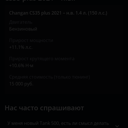
KIA
Changan CS35 plus 2021 – н.в. 1.4 л. (150 л.с.)
Land Rover
Двигатель
Lexus
Бензиновый
Lifan
Прирост мощности
+11.1% л.с.
Luxgen
Прирост крутящего момента
Mazda
+10.6% Н·м
Mercedes
Средняя стоимость (только тюнинг)
15 000 руб.
MINI
Mitsubishi
Нас часто спрашивают
Nissan
Omoda
У меня новый Tank 500, есть ли смысл делать