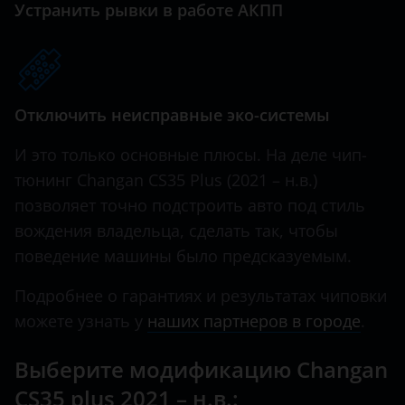
Устранить рывки в работе АКПП
Haval
Hawtai
Honda
Отключить неисправные эко-системы
Hummer
И это только основные плюсы. На деле чип-
Hyundai
тюнинг Changan CS35 Plus (2021 – н.в.)
позволяет точно подстроить авто под стиль
Infiniti
вождения владельца, сделать так, чтобы
Iveco
поведение машины было предсказуемым.
JAC
Подробнее о гарантиях и результатах чиповки
Jaguar
можете узнать у
наших партнеров в городе
.
Jeep
Выберите модификацию Changan
Kaiyi
CS35 plus 2021 – н.в.: