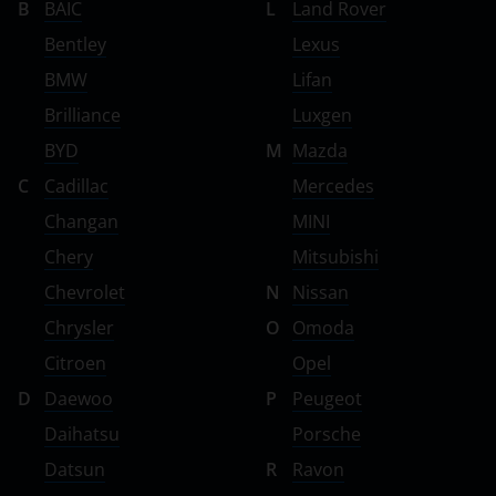
B
BAIC
L
Land Rover
Bentley
Lexus
BMW
Lifan
Brilliance
Luxgen
BYD
M
Mazda
C
Cadillac
Mercedes
Changan
MINI
Chery
Mitsubishi
Chevrolet
N
Nissan
Chrysler
O
Omoda
Citroen
Opel
D
Daewoo
P
Peugeot
Daihatsu
Porsche
Datsun
R
Ravon