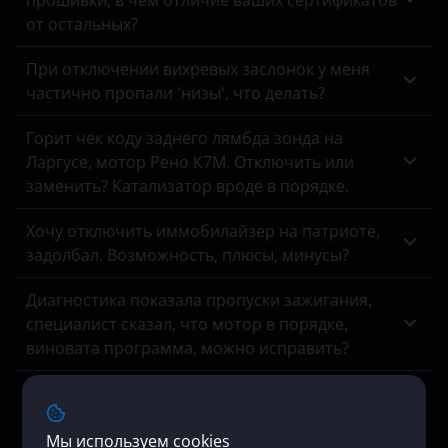
прошивки, в чем отличие ваших сертификатов
Suzuki
от остальных?
Tank
При отключении вихревых заслонок у меня
Toyota
частично пропали 'низы', что делать?
Volkswagen
Горит чек коду заднего лямбда зонда на
Ларгусе, мотор Рено К7М. Отключить или
Volvo
заменить? Катализатор вроде в порядке.
Vortex
Хочу отключить иммобилайзер на патриоте,
Zotye
задолбал. Возможность, плюсы, минусы?
ZX
Диагностика показала пропуски зажигания,
специалист сказал, что мотор в порядке,
ВАЗ (LADA)
виновата программа, можно исправить?
ГАЗ
У меня на Туареге нет сажевого фильтра,
ЗАЗ
осмотр выхлопной системы показал, что
Мы используем cookies
удаление выполнил предыдущий владелец.
УАЗ