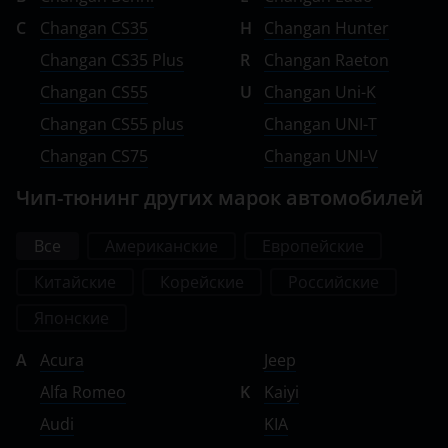
C
Changan CS35
H
Changan Hunter
Changan CS35 Plus
R
Changan Raeton
Changan CS55
U
Changan Uni-K
Changan CS55 plus
Changan UNI-T
Changan CS75
Changan UNI-V
Чип-тюнинг других марок автомобилей
Все
Американские
Европейские
Китайские
Корейские
Российские
Японские
A
Acura
Jeep
Alfa Romeo
K
Kaiyi
Audi
KIA