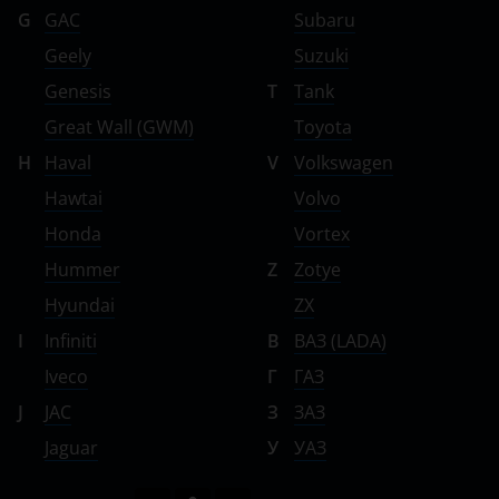
G
GAC
Subaru
Geely
Suzuki
Genesis
T
Tank
Great Wall (GWM)
Toyota
H
Haval
V
Volkswagen
Hawtai
Volvo
Honda
Vortex
Hummer
Z
Zotye
Hyundai
ZX
I
Infiniti
В
ВАЗ (LADA)
Iveco
Г
ГАЗ
J
JAC
З
ЗАЗ
Jaguar
У
УАЗ