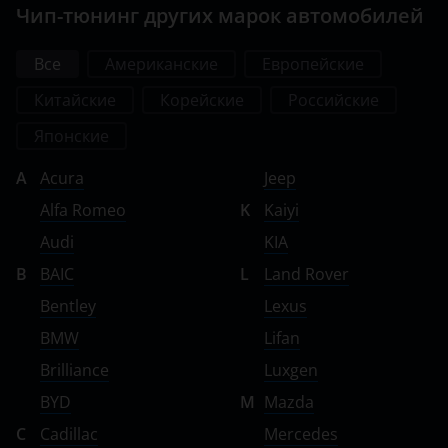
Чип-тюнинг других марок автомобилей
Все
Американские
Европейские
Китайские
Корейские
Российские
Японские
A
Acura
Jeep
Alfa Romeo
K
Kaiyi
Audi
KIA
B
BAIC
L
Land Rover
Bentley
Lexus
BMW
Lifan
Brilliance
Luxgen
BYD
M
Mazda
C
Cadillac
Mercedes