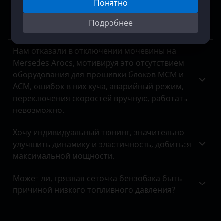
Понятно
дизель, модель 2006 гв 2.0 141 лс. акпп, есть
возможность? Цена? Обратный процесс
Подробнее
включения клапана, если что, возможен?
Нам отказали в отключении мочевины на
Mersedes Arocs, мотивируя это отсутствием
оборудования для прошивки блоков MCM и
ACM, ошибок в них куча, аварийный режим,
переключения скоростей вручную, работать
невозможно.
Хочу индивидуальный тюнинг, значительно
улучшить динамику и эластичность, добиться
максимальной мощности.
Может ли, грязная сеточка бензобака быть
причиной низкого топливного давления?