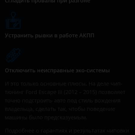
Сгладить провалы при разгоне
Haval
Hawtai
Honda
Устранить рывки в работе АКПП
Hummer
Hyundai
Infiniti
Отключить неисправные эко-системы
Iveco
И это только основные плюсы. На деле чип-
тюнинг Ford Escape III (2012 – 2015) позволяет
JAC
точно подстроить авто под стиль вождения
Jaguar
владельца, сделать так, чтобы поведение
машины было предсказуемым.
Jeep
Kaiyi
Подробнее о гарантиях и результатах чиповки