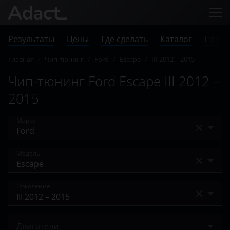
Результаты
Цены
Где сделать
Каталог
Прове
Главная
/
Чип-тюнинг
/
Ford
/
Escape
/
III 2012 – 2015
Чип-тюнинг Ford Escape III 2012 –
2015
Марка
Acura
Модель
Alfa Romeo
Bronco
Поколение
Audi
Bronco Sport
BAIC
I 2004 – 2007
C-Max
Двигатели