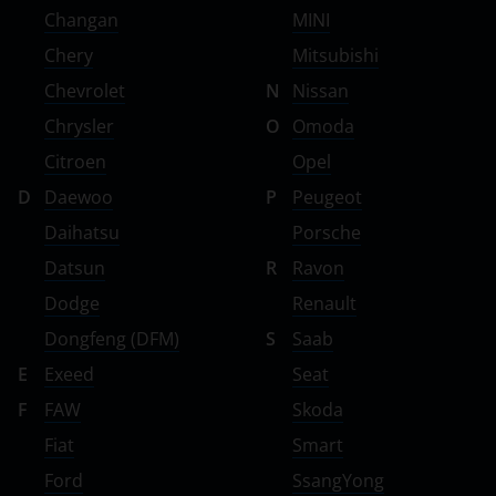
Changan
MINI
Chery
Mitsubishi
Chevrolet
N
Nissan
Chrysler
O
Omoda
Citroen
Opel
D
Daewoo
P
Peugeot
Daihatsu
Porsche
Datsun
R
Ravon
Dodge
Renault
Dongfeng (DFM)
S
Saab
E
Exeed
Seat
F
FAW
Skoda
Fiat
Smart
Ford
SsangYong