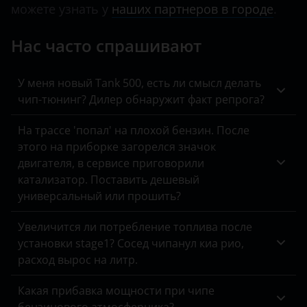
можете узнать у
наших партнеров в городе
.
KIA
Нас часто спрашивают
Land Rover
Lexus
У меня новый Tank 500, есть ли смысл делать
Lifan
чип-тюнинг? Дилер обнаружит факт репрога?
Luxgen
На трассе 'попал' на плохой бензин. После
этого на приборке загорелся значок
Mazda
двигателя, в сервисе приговорили
Mercedes
катализатор. Поставить дешевый
универсальный или прошить?
MINI
Увеличится ли потребление топлива после
Mitsubishi
установки stage1? Сосед чипанул киа рио,
расход вырос на литр.
Nissan
Omoda
Какая прибавка мощности при чипе