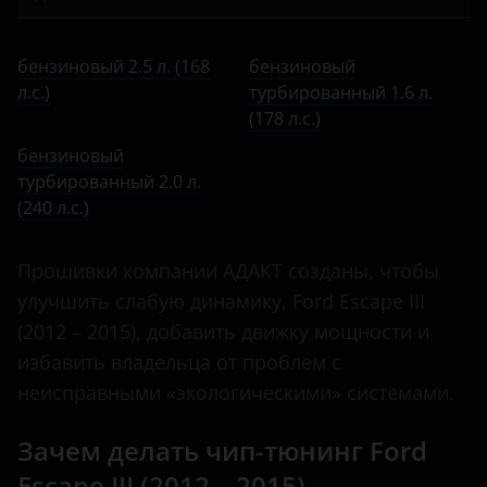
Bentley
I 2007 – 2012
Ecosport
бензиновый 2.5 л. (168 л.с.)
BMW
II 2007 – 2012
бензиновый 2.5 л. (168
бензиновый
Edge
бензиновый турбированный 1.6 л. (178 л.с.)
л.с.)
Brilliance
турбированный 1.6 л.
III 2012 – 2015
Escape
(178 л.с.)
бензиновый турбированный 2.0 л. (240 л.с.)
BYD
III 2015 – 2019
бензиновый
Everest
Cadillac
турбированный 2.0 л.
IV 2019 – н.в.
Expedition
(240 л.с.)
Changan
Explorer
Chery
Прошивки компании АДАКТ созданы, чтобы
Fiesta
улучшить слабую динамику, Ford Escape III
Chevrolet
(2012 – 2015), добавить движку мощности и
Focus
Chrysler
избавить владельца от проблем с
Fusion
неисправными «экологическими» системами.
Citroen
Galaxy
Daewoo
Зачем делать чип-тюнинг Ford
Kuga
Escape III (2012 – 2015)
Daihatsu