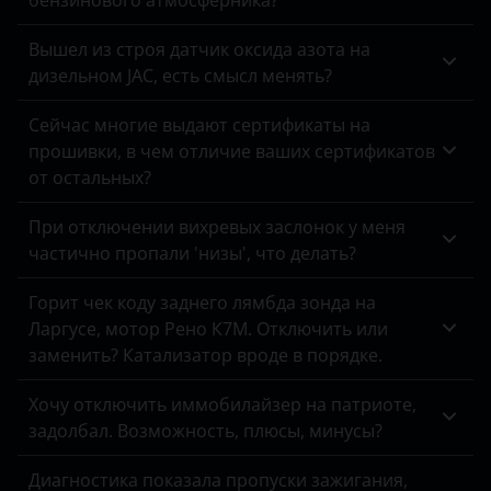
бензинового атмосферника?
Opel
Вышел из строя датчик оксида азота на
Peugeot
дизельном JAC, есть смысл менять?
Porsche
Сейчас многие выдают сертификаты на
Ravon
прошивки, в чем отличие ваших сертификатов
от остальных?
Renault
При отключении вихревых заслонок у меня
Saab
частично пропали 'низы', что делать?
Seat
Горит чек коду заднего лямбда зонда на
Skoda
Ларгусе, мотор Рено К7М. Отключить или
заменить? Катализатор вроде в порядке.
Smart
Хочу отключить иммобилайзер на патриоте,
SsangYong
задолбал. Возможность, плюсы, минусы?
Subaru
Диагностика показала пропуски зажигания,