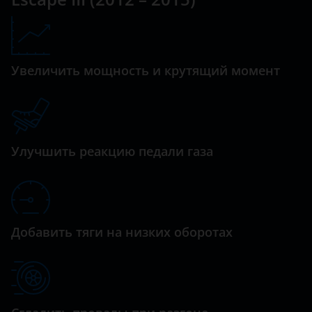
Maverick
Datsun
Mondeo
Dodge
Увеличить мощность и крутящий момент
Mustang
Dongfeng (DFM)
Ranger
Exeed
S-Max
FAW
Улучшить реакцию педали газа
Tourneo
Fiat
Tourneo Custom
Ford
Transit
GAC
Добавить тяги на низких оборотах
Transit Connect
Geely
Transit Custom
Genesis
Great Wall (GWM)