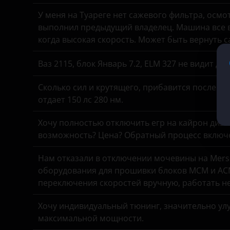
У меня на Туареге нет сажевого фильтра, осмо
KIA
выполнил предыдущий владелец. Машина все в
Land Rover
когда высокая скорость. Может быть вернуть 
Lexus
Ваз 2115, блок Январь 7.2, ELM 327 не видит д
Lifan
Сколько сил и крутящего, прибавится после чи
отдает 150 лс 280 нм.
Luxgen
Mazda
Хочу полностью отключить егр на кайрон дизель,
возможность? Цена? Обратный процесс включе
Mercedes
Нам отказали в отключении мочевины на Merse
MINI
оборудования для прошивки блоков MCM и ACM
Mitsubishi
переключения скоростей вручную, работать н
Nissan
Хочу индивидуальный тюнинг, значительно улу
максимальной мощности.
Omoda