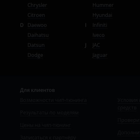
УАЗ
Chrysler
Hummer
Citroen
Hyundai
D
Daewoo
I
Infiniti
Daihatsu
Iveco
Datsun
J
JAC
Dodge
Jaguar
Для клиентов
Возможности чип-тюнинга
Условия 
средств
Результаты по моделям
Провери
Цены на чип-тюнинг
Дополни
Записаться к партнёру