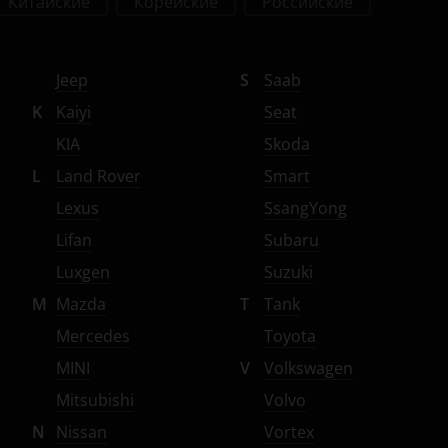
Китайские
Корейские
Российские
Jeep
S
Saab
K
Kaiyi
Seat
KIA
Skoda
L
Land Rover
Smart
Lexus
SsangYong
Lifan
Subaru
Luxgen
Suzuki
M
Mazda
T
Tank
Mercedes
Toyota
MINI
V
Volkswagen
Mitsubishi
Volvo
N
Nissan
Vortex