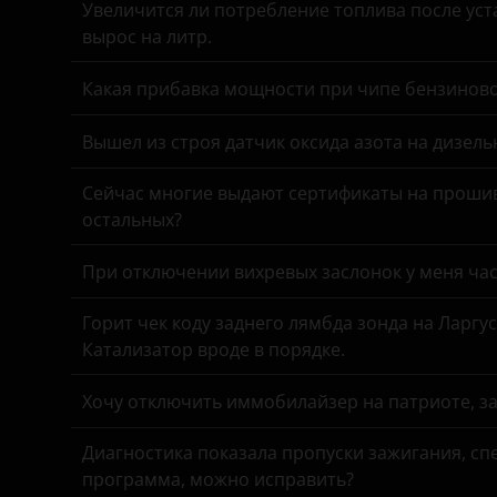
Great Wall (GWM)
Увеличится ли потребление топлива после уста
вырос на литр.
Haval
Какая прибавка мощности при чипе бензинов
Hawtai
Honda
Вышел из строя датчик оксида азота на дизель
Hummer
Сейчас многие выдают сертификаты на прошив
остальных?
Hyundai
Infiniti
При отключении вихревых заслонок у меня час
Iveco
Горит чек коду заднего лямбда зонда на Ларгу
Катализатор вроде в порядке.
JAC
Хочу отключить иммобилайзер на патриоте, з
Jaguar
Jeep
Диагностика показала пропуски зажигания, спе
программа, можно исправить?
Kaiyi