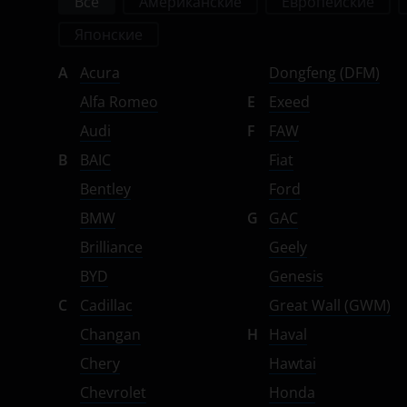
Все
Американские
Европейские
Suzuki
Японские
Tank
A
Acura
Dongfeng (DFM)
Toyota
Alfa Romeo
E
Exeed
Volkswagen
Audi
F
FAW
B
BAIC
Fiat
Volvo
Bentley
Ford
Vortex
BMW
G
GAC
Zotye
Brilliance
Geely
ZX
BYD
Genesis
C
Cadillac
Great Wall (GWM)
ВАЗ (LADA)
Changan
H
Haval
ГАЗ
Chery
Hawtai
ЗАЗ
Chevrolet
Honda