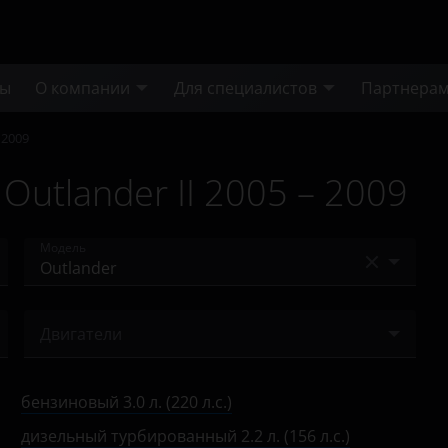
ты
О компании
Для специалистов
Партнера
– 2009
Outlander II 2005 – 2009
Модель
Airtrek
Двигатели
ASX
бензиновый 2.4 л. (170 л.с.)
Carisma
бензиновый 3.0 л. (220 л.с.)
бензиновый 3.0 л. (220 л.с.)
Colt
дизельный турбированный 2.2 л. (156 л.с.)