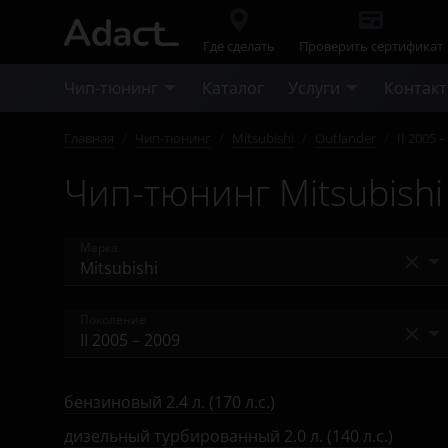
Где сделать
Проверить сертификат
Чип-тюнинг
Каталог
Услуги
Контак
Главная
/
Чип-тюнинг
/
Mitsubishi
/
Outlander
/
II 2005 
Чип-тюнинг Mitsubishi 
Марка
Acura
Поколение
Alfa Romeo
I 2002 – 2008
Audi
бензиновый 2.4 л. (170 л.с.)
II 2005 – 2009
BAIC
дизельный турбированный 2.0 л. (140 л.с.)