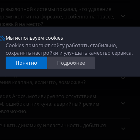
тр выхлопной системы показал, что удаление
ремя коптит на форсаже, особенно на трассе,
сажевый на место?
Мы используем cookies
анных с датчиков кислорода, хотяонина месте.
Cookies помогают сайту работать стабильно,
сохранять настройки и улучшать качество сервиса.
па Haval 1.5 т? На заводской программе он
Понятно
Подробнее
 модель 2006 гв 2.0 141 лс. акпп, есть
ния клапана, если что, возможен?
des Arocs, мотивируя это отсутствием
, ошибок в них куча, аварийный режим,
евозможно.
чшить динамику и эластичность, добиться