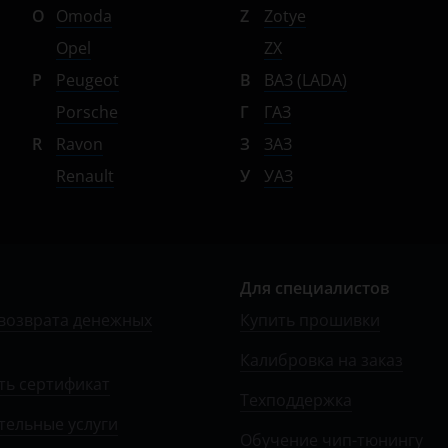
O
Omoda
Z
Zotye
Opel
ZX
P
Peugeot
В
ВАЗ (LADA)
Porsche
Г
ГАЗ
R
Ravon
З
ЗАЗ
Renault
У
УАЗ
Для специалистов
возврата денежных
Купить прошивки
Калибровка на заказ
ть сертификат
Техподдержка
тельные услуги
Обучение чип-тюнингу