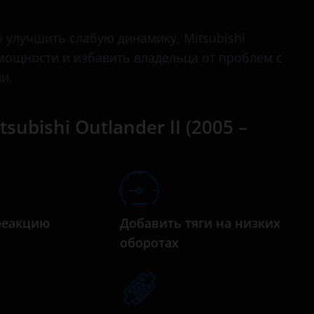
дизельный турбированный 2.0 л. (140 л.с.)
Delica
дизельный турбированный 2.2 л. (156 л.с.)
улучшить слабую динамику, Mitsubishi
Delica D:2
ку мощности и избавить владельца от проблем с
Delica D:3
и.
Delica D:5
ubishi Outlander II (2005 –
Eclipse
Eclipse Cross
Endeavor
Fuso Canter
реакцию
Добавить тяги на низких
Galant
а
оборотах
Grandis
L200