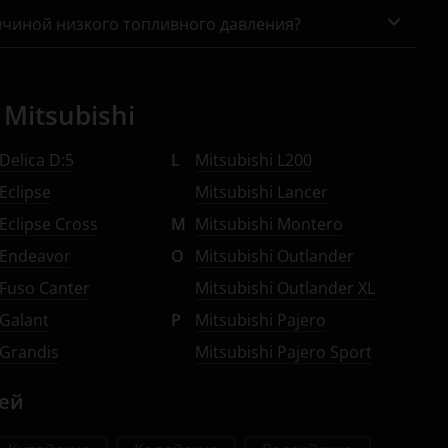
ичиной низкого топливного давления?
Mitsubishi
Delica D:5
L
Mitsubishi L200
Eclipse
Mitsubishi Lancer
 Eclipse Cross
M
Mitsubishi Montero
 Endeavor
O
Mitsubishi Outlander
 Fuso Canter
Mitsubishi Outlander XL
 Galant
P
Mitsubishi Pajero
 Grandis
Mitsubishi Pajero Sport
лей