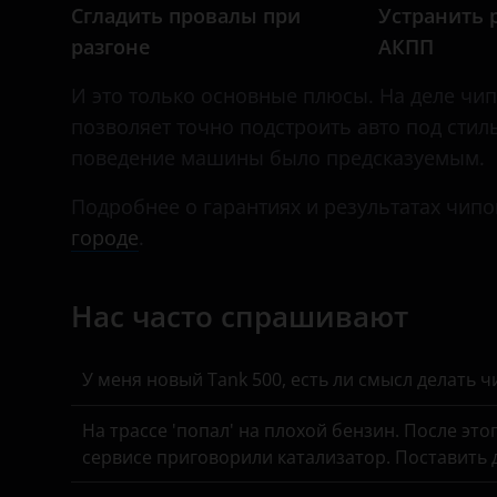
Daihatsu
Сгладить провалы при
Устранить 
разгоне
АКПП
Datsun
И это только основные плюсы. На деле чип-т
Dodge
позволяет точно подстроить авто под стил
Dongfeng (DFM)
поведение машины было предсказуемым.
Exeed
Подробнее о гарантиях и результатах чипо
FAW
городе
.
Fiat
Нас часто спрашивают
Ford
GAC
У меня новый Tank 500, есть ли смысл делать 
Geely
На трассе 'попал' на плохой бензин. После это
Genesis
сервисе приговорили катализатор. Поставить