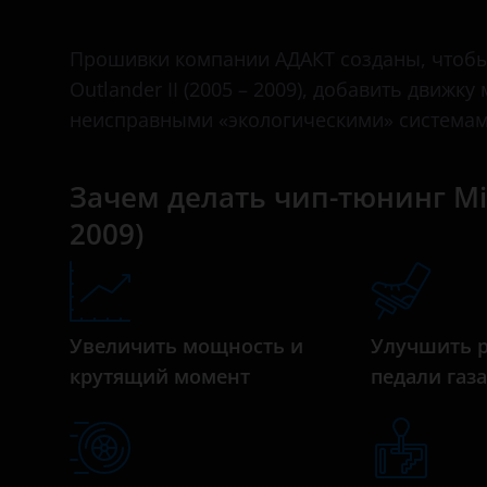
II 2009 – 2013
Bentley
III 2012 – 2015
Прошивки компании АДАКТ созданы, чтобы 
BMW
Outlander II (2005 – 2009), добавить движ
III 2014 – 2015
Brilliance
неисправными «экологическими» системам
III 2015 – 2018
BYD
III 2018 – н.в.
Зачем делать чип-тюнинг Mits
Cadillac
2009)
Changan
Chery
Chevrolet
Увеличить мощность и
Улучшить 
Chrysler
крутящий момент
педали газ
Citroen
Daewoo