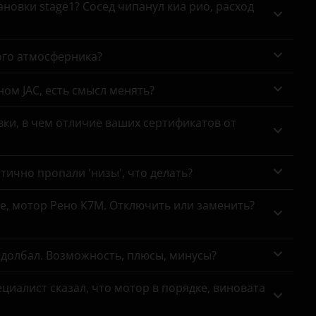
новки stage1? Сосед чипанул киа рио, расход
ого атмосферника?
ном JAC, есть смысл менять?
ки, в чем отличие ваших сертификатов от
тично пропали 'низы', что делать?
се, мотор Рено К7М. Отключить или заменить?
адолбал. Возможность, плюсы, минусы?
циалист сказал, что мотор в порядке, виновата