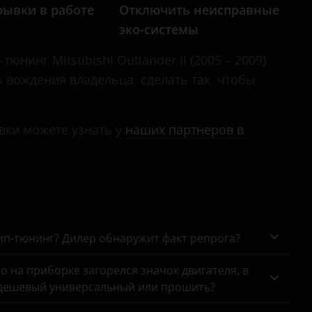
Lancer
рывки в работе
Отключить неисправные
эко-системы
Montero
юнинг Mitsubishi Outlander II (2005 – 2009)
Outlander
ь вождения владельца, сделать так, чтобы
Outlander XL
Pajero
вки можете узнать у
наших партнеров в
Pajero Sport
чип-тюнинг? Дилер обнаружит факт репрога?
го на приборке загорелся значок двигателя, в
 дешевый универсальный или прошить?