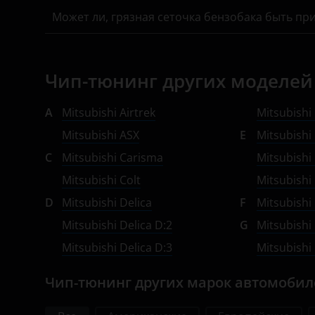
Может ли, грязная сеточка бензобака быть пр
Opel
Peugeot
Porsche
Чип-тюнинг других моделей 
Ravon
A
Mitsubishi Airtrek
Mitsubishi 
Renault
Mitsubishi ASX
E
Mitsubishi 
C
Mitsubishi Carisma
Mitsubishi
Saab
Mitsubishi Colt
Mitsubishi
Seat
D
Mitsubishi Delica
F
Mitsubishi
Skoda
Mitsubishi Delica D:2
G
Mitsubishi
Smart
Mitsubishi Delica D:3
Mitsubishi
SsangYong
Чип-тюнинг других марок автомоби
Subaru