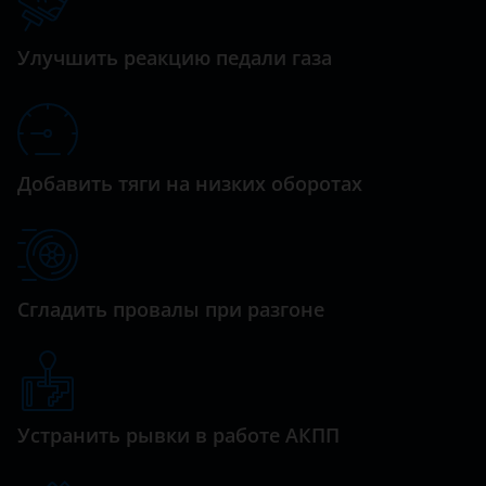
Datsun
Dodge
Улучшить реакцию педали газа
Dongfeng (DFM)
Exeed
FAW
Добавить тяги на низких оборотах
Fiat
Ford
GAC
Сгладить провалы при разгоне
Geely
Genesis
Устранить рывки в работе АКПП
Great Wall (GWM)
Haval