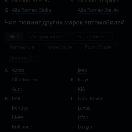
B
Alfa Romeo Brera
S
Alfa Romeo Spider
G
Alfa Romeo Giulia
Alfa Romeo Stelvio
Чип-тюнинг других марок автомобилей
Все
Американские
Европейские
Китайские
Корейские
Российские
Японские
A
Acura
Jeep
Alfa Romeo
K
Kaiyi
Audi
KIA
B
BAIC
L
Land Rover
Bentley
Lexus
BMW
Lifan
Brilliance
Luxgen