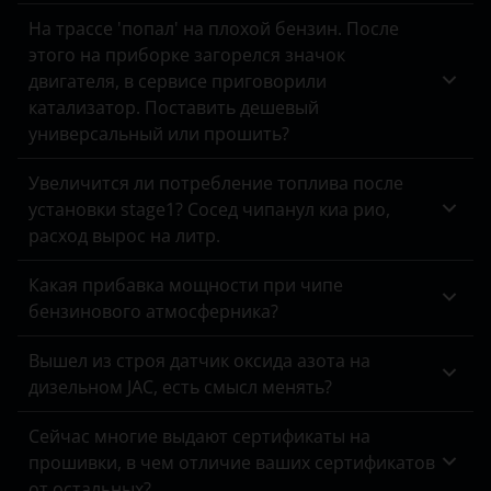
На трассе 'попал' на плохой бензин. После
Land Rover
этого на приборке загорелся значок
Lexus
двигателя, в сервисе приговорили
катализатор. Поставить дешевый
Lifan
универсальный или прошить?
Luxgen
Увеличится ли потребление топлива после
Mazda
установки stage1? Сосед чипанул киа рио,
расход вырос на литр.
Mercedes
Какая прибавка мощности при чипе
MINI
бензинового атмосферника?
Mitsubishi
Вышел из строя датчик оксида азота на
Nissan
дизельном JAC, есть смысл менять?
Omoda
Сейчас многие выдают сертификаты на
прошивки, в чем отличие ваших сертификатов
Opel
от остальных?