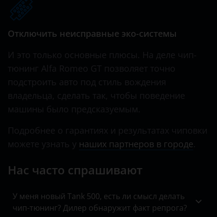
Hawtai
Отключить неисправные эко-системы
Honda
И это только основные плюсы. На деле чип-
Hummer
тюнинг Alfa Romeo GT позволяет точно
Hyundai
подстроить авто под стиль вождения
Infiniti
владельца, сделать так, чтобы поведение
машины было предсказуемым.
Iveco
Подробнее о гарантиях и результатах чиповки
JAC
можете узнать у
наших партнеров в городе
.
Jaguar
Нас часто спрашивают
Jeep
Kaiyi
У меня новый Tank 500, есть ли смысл делать
чип-тюнинг? Дилер обнаружит факт репрога?
KIA