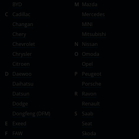
BYD
M
Mazda
C
Cadillac
Mercedes
Changan
MINI
Chery
Mitsubishi
Chevrolet
N
Nissan
Chrysler
O
Omoda
Citroen
Opel
D
Daewoo
P
Peugeot
Daihatsu
Porsche
Datsun
R
Ravon
Dodge
Renault
Dongfeng (DFM)
S
Saab
E
Exeed
Seat
F
FAW
Skoda