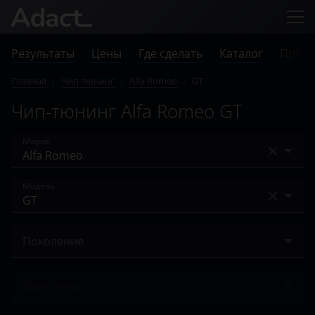
Результаты
Цены
Где сделать
Каталог
Прове
Главная
/
Чип-тюнинг
/
Alfa Romeo
/
GT
Чип-тюнинг Alfa Romeo GT
Марка
Acura
Модель
Alfa Romeo
147
Audi
Поколение
159
BAIC
2003 – 2010
Brera
Двигатели
Bentley
Giulia