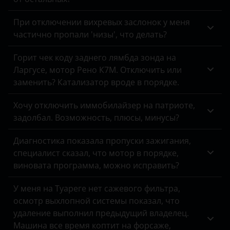
Peugeot
При отключении вихревых заслонок у меня
Porsche
частично пропали 'низы', что делать?
Ravon
Горит чек коду заднего лямбда зонда на
Ларгусе, мотор Рено К7М. Отключить или
Renault
заменить? Катализатор вроде в порядке.
Saab
Хочу отключить иммобилайзер на патриоте,
Seat
задолбал. Возможность, плюсы, минусы?
Skoda
Диагностика показала пропуски зажигания,
специалист сказал, что мотор в порядке,
Smart
виновата программа, можно исправить?
SsangYong
У меня на Туареге нет сажевого фильтра,
Subaru
осмотр выхлопной системы показал, что
удаление выполнил предыдущий владелец.
Suzuki
Машина все время коптит на форсаже,