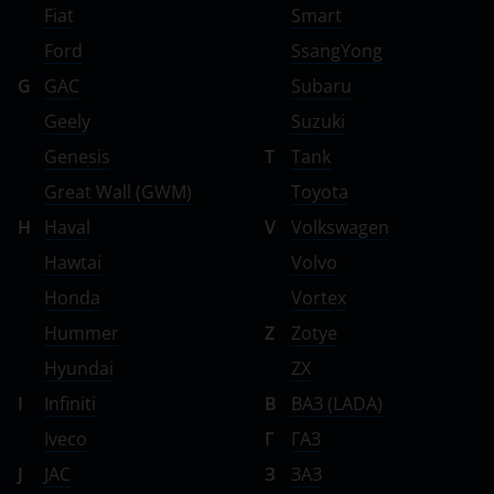
Fiat
Smart
Ford
SsangYong
G
GAC
Subaru
Geely
Suzuki
Genesis
T
Tank
Great Wall (GWM)
Toyota
H
Haval
V
Volkswagen
Hawtai
Volvo
Honda
Vortex
Hummer
Z
Zotye
Hyundai
ZX
I
Infiniti
В
ВАЗ (LADA)
Iveco
Г
ГАЗ
J
JAC
З
ЗАЗ