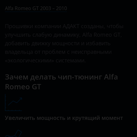
Ничего не найдено
BMW
Alfa Romeo GT 2003 – 2010
Giulietta
Brilliance
GT
Прошивки компании АДАКТ созданы, чтобы
BYD
улучшить слабую динамику, Alfa Romeo GT,
MiTo
Cadillac
добавить движку мощности и избавить
Spider
владельца от проблем с неисправными
Changan
Stelvio
«экологическими» системами.
Chery
Зачем делать чип-тюнинг Alfa
Chevrolet
Romeo GT
Chrysler
Citroen
Daewoo
Увеличить мощность и крутящий момент
Daihatsu