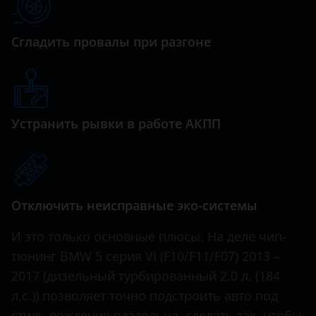
Z4
Geely
Сгладить провалы при разгоне
Genesis
Great Wall (GWM)
Haval
Устранить рывки в работе АКПП
Hawtai
Honda
Hummer
Отключить неисправные эко-системы
Hyundai
И это только основные плюсы. На деле чип-
Infiniti
тюнинг BMW 5 серия VI (F10/F11/F07) 2013 –
2017 (дизельный турбированный 2.0 л. (184
Iveco
л.с.)) позволяет точно подстроить авто под
JAC
стиль вождения владельца, сделать так, чтобы