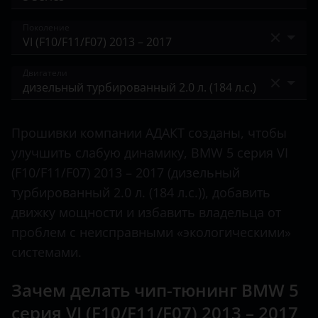
Alfa Romeo
1 Series
Поколение
Audi
2 серия
BAIC
IV (E39) 2000 – 2004
Двигатели
3 Series
Bentley
V (E60/E61) 2003 – 2007
4 Series
бензиновый турбированный 2.0 л. (184 л.с.)
BMW
V (E60/E61) 2007 – 2010
Прошивки компании АДАКТ созданы, чтобы
5 Series
бензиновый турбированный 2.0 л. (218 л.с.)
Brilliance
улучшить слабую динамику, BMW 5 серия VI
VI (F10/F11/F07) 2009 – 2013
6 Series
бензиновый турбированный 2.0 л. (245 л.с.)
(F10/F11/F07) 2013 – 2017 (дизельный
BYD
VI (F10/F11/F07) 2013 – 2017
турбированный 2.0 л. (184 л.с.)), добавить
7 Series
бензиновый турбированный 3.0 л. (306 л.с.)
Cadillac
VII (G30/G31) 2017 – 2020
движку мощности и избавить владельца от
8 Series
бензиновый турбированный 4.4 л. (449 л.с.)
проблем с неисправными «экологическими»
Changan
VII (G30/G31) 2020 – н.в.
i3
системами.
бензиновый турбированный 4.4 л. (450 л.с.)
Chery
i8
гибридный 3.0 л. (306 л.с.)
Зачем делать чип-тюнинг BMW 5
Chevrolet
M2
серия VI (F10/F11/F07) 2013 – 2017
дизельный турбированный 2.0 л. (143 л.с.)