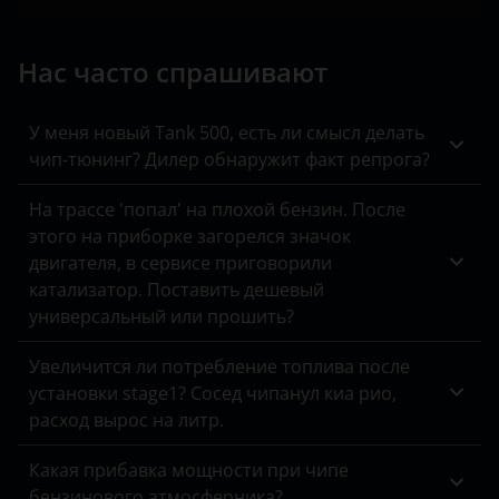
Mitsubishi
Nissan
Нас часто спрашивают
Omoda
У меня новый Tank 500, есть ли смысл делать
Opel
чип-тюнинг? Дилер обнаружит факт репрога?
Peugeot
На трассе 'попал' на плохой бензин. После
этого на приборке загорелся значок
Porsche
двигателя, в сервисе приговорили
Ravon
катализатор. Поставить дешевый
универсальный или прошить?
Renault
Увеличится ли потребление топлива после
Saab
установки stage1? Сосед чипанул киа рио,
расход вырос на литр.
Seat
Skoda
Какая прибавка мощности при чипе
бензинового атмосферника?