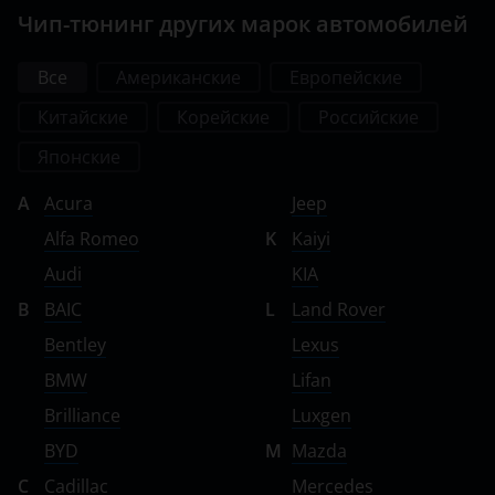
Чип-тюнинг других марок автомобилей
Все
Американские
Европейские
Китайские
Корейские
Российские
Японские
A
Acura
Jeep
Alfa Romeo
K
Kaiyi
Audi
KIA
B
BAIC
L
Land Rover
Bentley
Lexus
BMW
Lifan
Brilliance
Luxgen
BYD
M
Mazda
C
Cadillac
Mercedes