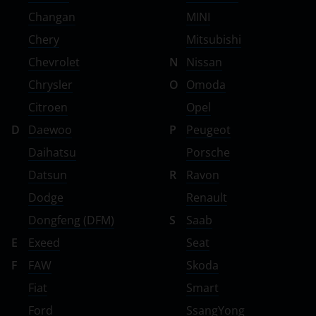
Changan
MINI
Chery
Mitsubishi
Chevrolet
N
Nissan
Chrysler
O
Omoda
Citroen
Opel
D
Daewoo
P
Peugeot
Daihatsu
Porsche
Datsun
R
Ravon
Dodge
Renault
Dongfeng (DFM)
S
Saab
E
Exeed
Seat
F
FAW
Skoda
Fiat
Smart
Ford
SsangYong