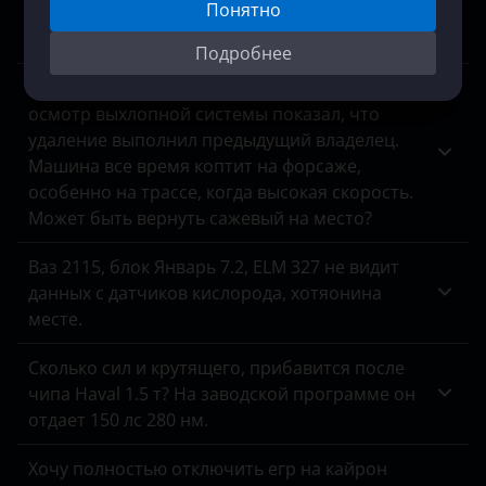
ВАЗ (LADA)
Понятно
специалист сказал, что мотор в порядке,
виновата программа, можно исправить?
ГАЗ
Подробнее
У меня на Туареге нет сажевого фильтра,
ЗАЗ
осмотр выхлопной системы показал, что
УАЗ
удаление выполнил предыдущий владелец.
Машина все время коптит на форсаже,
особенно на трассе, когда высокая скорость.
Может быть вернуть сажевый на место?
Ваз 2115, блок Январь 7.2, ELM 327 не видит
данных с датчиков кислорода, хотяонина
месте.
Сколько сил и крутящего, прибавится после
чипа Haval 1.5 т? На заводской программе он
отдает 150 лс 280 нм.
Хочу полностью отключить егр на кайрон