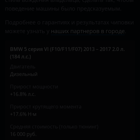
Jaguar
поведение машины было предсказуемым.
Jeep
Подробнее о гарантиях и результатах чиповки
можете узнать у
наших партнеров в городе
.
Kaiyi
KIA
BMW 5 серия VI (F10/F11/F07) 2013 – 2017 2.0 л.
(184 л.с.)
Land Rover
Двигатель
Lexus
Дизельный
Lifan
Прирост мощности
+16.8% л.с.
Luxgen
Прирост крутящего момента
Mazda
+17.6% Н·м
Mercedes
Средняя стоимость (только тюнинг)
MINI
16 000 руб.