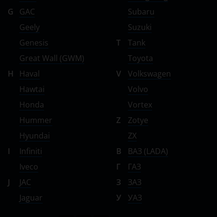
G
GAC
Subaru
Geely
Suzuki
Genesis
T
Tank
Great Wall (GWM)
Toyota
H
Haval
V
Volkswagen
Hawtai
Volvo
Honda
Vortex
Hummer
Z
Zotye
Hyundai
ZX
I
Infiniti
В
ВАЗ (LADA)
Iveco
Г
ГАЗ
J
JAC
З
ЗАЗ
Jaguar
У
УАЗ