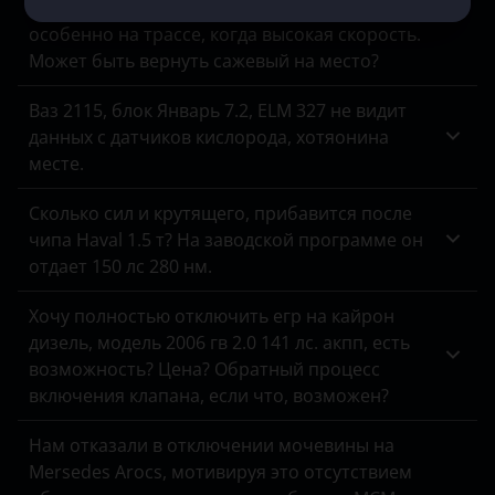
Машина все время коптит на форсаже,
ЗАЗ
особенно на трассе, когда высокая скорость.
Может быть вернуть сажевый на место?
УАЗ
Ваз 2115, блок Январь 7.2, ELM 327 не видит
данных с датчиков кислорода, хотяонина
месте.
Сколько сил и крутящего, прибавится после
чипа Haval 1.5 т? На заводской программе он
отдает 150 лс 280 нм.
Хочу полностью отключить егр на кайрон
дизель, модель 2006 гв 2.0 141 лс. акпп, есть
возможность? Цена? Обратный процесс
включения клапана, если что, возможен?
Нам отказали в отключении мочевины на
Mersedes Arocs, мотивируя это отсутствием