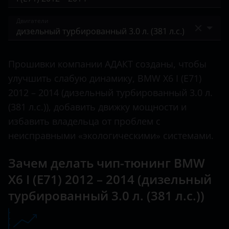
2 серия
BAIC
I (E71) 2007 – 2012
Двигатели
3 Series
Bentley
I (E71) 2012 – 2014
4 Series
бензиновый турбированный 3.0 л. (306 л.с.)
BMW
II (F16) 2014 – 2019
Прошивки компании АДАКТ созданы, чтобы
5 Series
бензиновый турбированный 4.4 л. (407 л.с.)
Brilliance
улучшить слабую динамику, BMW X6 I (E71)
III (G06) 2019 – н.в.
6 Series
дизельный турбированный 3.0 л. (245 л.с.)
2012 – 2014 (дизельный турбированный 3.0 л.
BYD
(381 л.с.)), добавить движку мощности и
7 Series
дизельный турбированный 3.0 л. (306 л.с.)
Cadillac
избавить владельца от проблем с
8 Series
дизельный турбированный 3.0 л. (381 л.с.)
неисправными «экологическими» системами.
Changan
i3
Chery
Зачем делать чип-тюнинг BMW
i8
X6 I (E71) 2012 – 2014 (дизельный
Chevrolet
M2
турбированный 3.0 л. (381 л.с.))
Chrysler
M3
Citroen