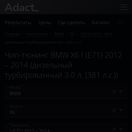
Результаты
Цены
Где сделать
Каталог
Прове
Главная
/
Чип-тюнинг
/
BMW
/
X6
/
I (E71) 2012 – 2014
/
дизельный турбированный 3.0 л. (381 л.с.)
Чип-тюнинг BMW X6 I (E71) 2012
– 2014 (дизельный
турбированный 3.0 л. (381 л.с.))
Марка
Acura
Модель
Alfa Romeo
1 Series
Поколение
Audi