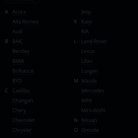
A
Acura
Jeep
Alfa Romeo
K
Kaiyi
Audi
KIA
B
BAIC
L
Land Rover
Bentley
Lexus
BMW
Lifan
Brilliance
Luxgen
BYD
M
Mazda
C
Cadillac
Mercedes
Changan
MINI
Chery
Mitsubishi
Chevrolet
N
Nissan
Chrysler
O
Omoda