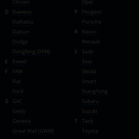
Citroen
Opel
D
Daewoo
P
Peugeot
Daihatsu
Porsche
Datsun
R
Ravon
Dodge
Renault
Dongfeng (DFM)
S
Saab
E
Exeed
Seat
F
FAW
Skoda
Fiat
Smart
Ford
SsangYong
G
GAC
Subaru
Geely
Suzuki
Genesis
T
Tank
Great Wall (GWM)
Toyota