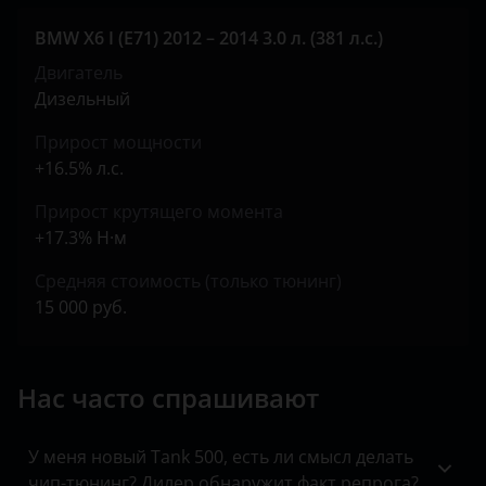
Jeep
BMW X6 I (E71) 2012 – 2014 3.0 л. (381 л.с.)
Kaiyi
Двигатель
KIA
Дизельный
Land Rover
Прирост мощности
+16.5% л.с.
Lexus
Прирост крутящего момента
Lifan
+17.3% Н·м
Luxgen
Средняя стоимость (только тюнинг)
Mazda
15 000 руб.
Mercedes
Нас часто спрашивают
MINI
Mitsubishi
У меня новый Tank 500, есть ли смысл делать
Nissan
чип-тюнинг? Дилер обнаружит факт репрога?