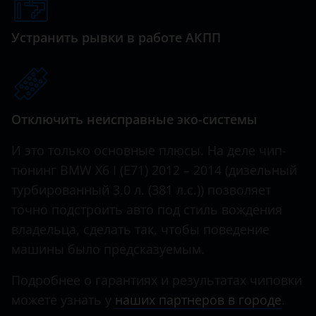
Genesis
Great Wall (GWM)
Устранить рывки в работе АКПП
Haval
Hawtai
Отключить неисправные эко-системы
Honda
Hummer
И это только основные плюсы. На деле чип-
тюнинг BMW X6 I (E71) 2012 – 2014 (дизельный
Hyundai
турбированный 3.0 л. (381 л.с.)) позволяет
Infiniti
точно подстроить авто под стиль вождения
владельца, сделать так, чтобы поведение
Iveco
машины было предсказуемым.
JAC
Подробнее о гарантиях и результатах чиповки
Jaguar
можете узнать у
наших партнеров в городе
.