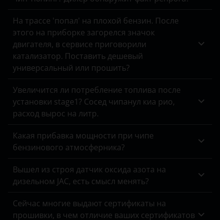
Omoda
На трассе 'попал' на плохой бензин. После
этого на приборке загорелся значок
Opel
двигателя, в сервисе приговорили
катализатор. Поставить дешевый
Peugeot
универсальный или прошить?
Porsche
Увеличится ли потребление топлива после
Ravon
установки stage1? Сосед чипанул киа рио,
расход вырос на литр.
Renault
Saab
Какая прибавка мощности при чипе
бензинового атмосферника?
Seat
Вышел из строя датчик оксида азота на
Skoda
дизельном JAC, есть смысл менять?
Smart
Сейчас многие выдают сертификаты на
SsangYong
прошивки, в чем отличие ваших сертификатов