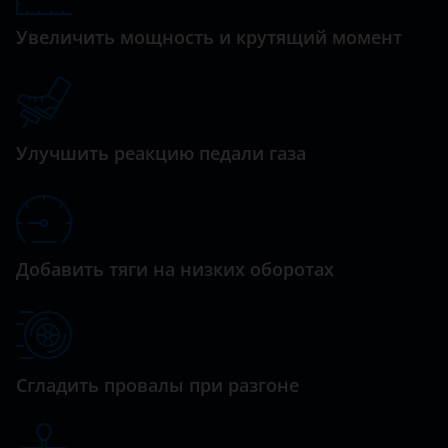
M4
Daewoo
Увеличить мощность и крутящий момент
M5
Daihatsu
M6
Datsun
M8
Dodge
Улучшить реакцию педали газа
X1
Dongfeng (DFM)
X3
Exeed
X4
FAW
Добавить тяги на низких оборотах
X5
Fiat
X6
Ford
X7
GAC
Сгладить провалы при разгоне
Z4
Geely