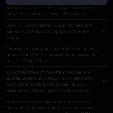
Машина все время коптит на форсаже,
ЗАЗ
особенно на трассе, когда высокая скорость.
Может быть вернуть сажевый на место?
УАЗ
Ваз 2115, блок Январь 7.2, ELM 327 не видит
данных с датчиков кислорода, хотяонина
месте.
Сколько сил и крутящего, прибавится после
чипа Haval 1.5 т? На заводской программе он
отдает 150 лс 280 нм.
Хочу полностью отключить егр на кайрон
дизель, модель 2006 гв 2.0 141 лс. акпп, есть
возможность? Цена? Обратный процесс
включения клапана, если что, возможен?
Нам отказали в отключении мочевины на
Mersedes Arocs, мотивируя это отсутствием