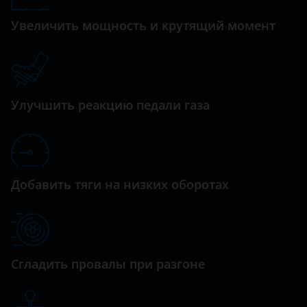
M4
Daewoo
Увеличить мощность и крутящий момент
M5
Daihatsu
M6
Datsun
M8
Dodge
Улучшить реакцию педали газа
X1
Dongfeng (DFM)
X3
Exeed
X4
FAW
Добавить тяги на низких оборотах
X5
Fiat
X6
Ford
X7
GAC
Сгладить провалы при разгоне
Z4
Geely