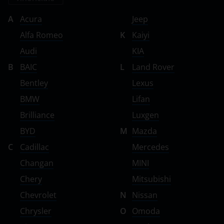
A
Acura
Jeep
Alfa Romeo
K
Kaiyi
Audi
KIA
B
BAIC
L
Land Rover
Bentley
Lexus
BMW
Lifan
Brilliance
Luxgen
BYD
M
Mazda
C
Cadillac
Mercedes
Changan
MINI
Chery
Mitsubishi
Chevrolet
N
Nissan
Chrysler
O
Omoda