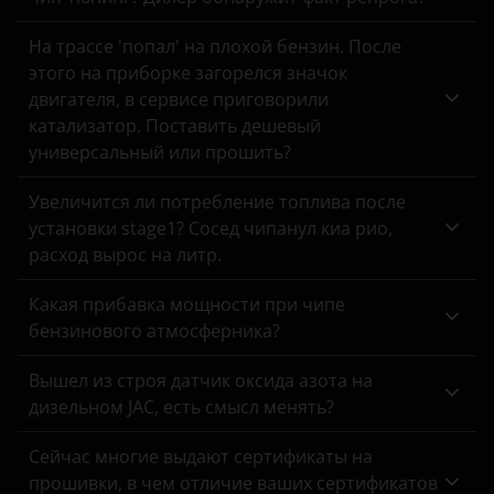
Omoda
На трассе 'попал' на плохой бензин. После
этого на приборке загорелся значок
Opel
двигателя, в сервисе приговорили
катализатор. Поставить дешевый
Peugeot
универсальный или прошить?
Porsche
Увеличится ли потребление топлива после
Ravon
установки stage1? Сосед чипанул киа рио,
расход вырос на литр.
Renault
Saab
Какая прибавка мощности при чипе
бензинового атмосферника?
Seat
Вышел из строя датчик оксида азота на
Skoda
дизельном JAC, есть смысл менять?
Smart
Сейчас многие выдают сертификаты на
SsangYong
прошивки, в чем отличие ваших сертификатов