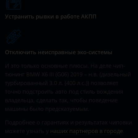
Genesis
Great Wall (GWM)
Устранить рывки в работе АКПП
Haval
Hawtai
Отключить неисправные эко-системы
Honda
Hummer
И это только основные плюсы. На деле чип-
тюнинг BMW X6 III (G06) 2019 – н.в. (дизельный
Hyundai
турбированный 3.0 л. (400 л.с.)) позволяет
Infiniti
точно подстроить авто под стиль вождения
владельца, сделать так, чтобы поведение
Iveco
машины было предсказуемым.
JAC
Подробнее о гарантиях и результатах чиповки
Jaguar
можете узнать у
наших партнеров в городе
.