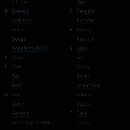
Citroen
Opel
D
Daewoo
P
Peugeot
Daihatsu
Porsche
Datsun
R
Ravon
Dodge
Renault
Dongfeng (DFM)
S
Saab
E
Exeed
Seat
F
FAW
Skoda
Fiat
Smart
Ford
SsangYong
G
GAC
Subaru
Geely
Suzuki
Genesis
T
Tank
Great Wall (GWM)
Toyota