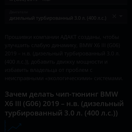
2 серия
BAIC
I (E71) 2007 – 2012
Двигатели
3 Series
Bentley
I (E71) 2012 – 2014
4 Series
бензиновый турбированный 3.0 л. (333 л.с.)
BMW
II (F16) 2014 – 2019
Прошивки компании АДАКТ созданы, чтобы
5 Series
бензиновый турбированный 3.0 л. (340 л.с.)
Brilliance
улучшить слабую динамику, BMW X6 III (G06)
III (G06) 2019 – н.в.
6 Series
бензиновый турбированный 4.4 л. (530 л.с.)
2019 – н.в. (дизельный турбированный 3.0 л.
BYD
(400 л.с.)), добавить движку мощности и
7 Series
дизельный турбированный 3.0 л. (249 л.с.)
Cadillac
избавить владельца от проблем с
8 Series
дизельный турбированный 3.0 л. (265 л.с.)
неисправными «экологическими» системами.
Changan
i3
дизельный турбированный 3.0 л. (286 л.с.)
Chery
Зачем делать чип-тюнинг BMW
i8
дизельный турбированный 3.0 л. (340 л.с.)
X6 III (G06) 2019 – н.в. (дизельный
Chevrolet
M2
турбированный 3.0 л. (400 л.с.))
дизельный турбированный 3.0 л. (400 л.с.)
Chrysler
M3
Citroen