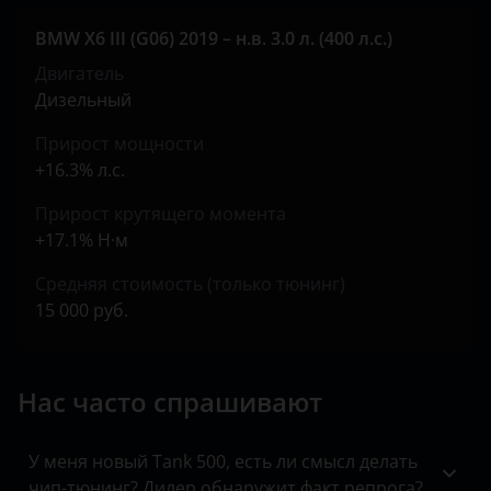
Jeep
BMW X6 III (G06) 2019 – н.в. 3.0 л. (400 л.с.)
Kaiyi
Двигатель
KIA
Дизельный
Land Rover
Прирост мощности
+16.3% л.с.
Lexus
Прирост крутящего момента
Lifan
+17.1% Н·м
Luxgen
Средняя стоимость (только тюнинг)
Mazda
15 000 руб.
Mercedes
Нас часто спрашивают
MINI
Mitsubishi
У меня новый Tank 500, есть ли смысл делать
Nissan
чип-тюнинг? Дилер обнаружит факт репрога?