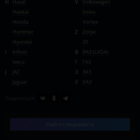
H
Haval
V
Volkswagen
Hawtai
Volvo
Honda
Vortex
Hummer
Z
Zotye
Hyundai
ZX
I
Infiniti
В
ВАЗ (LADA)
Iveco
Г
ГАЗ
J
JAC
З
ЗАЗ
Jaguar
У
УАЗ
Поделиться:
Найти специалиста