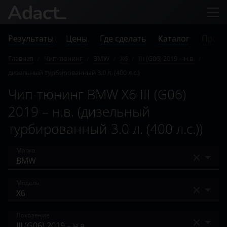
Результаты
Цены
Где сделать
Каталог
Прове
Главная
/
Чип-тюнинг
/
BMW
/
X6
/
III (G06) 2019 – н.в.
/
дизельный турбированный 3.0 л. (400 л.с.)
Чип-тюнинг BMW X6 III (G06)
2019 – н.в. (дизельный
турбированный 3.0 л. (400 л.с.))
Марка
Acura
Модель
Alfa Romeo
1 Series
Поколение
Audi