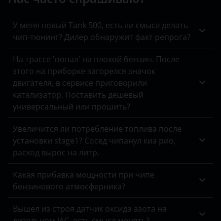
Kaiyi
KIA
У меня новый Tank 500, есть ли смысл делать
чип-тюнинг? Дилер обнаружит факт репрога?
Land Rover
На трассе 'попал' на плохой бензин. После
Lexus
этого на приборке загорелся значок
двигателя, в сервисе приговорили
Lifan
катализатор. Поставить дешевый
Luxgen
универсальный или прошить?
Mazda
Увеличится ли потребление топлива после
установки stage1? Сосед чипанул киа рио,
Mercedes
расход вырос на литр.
MINI
Какая прибавка мощности при чипе
Mitsubishi
бензинового атмосферника?
Nissan
Вышел из строя датчик оксида азота на
дизельном JAC, есть смысл менять?