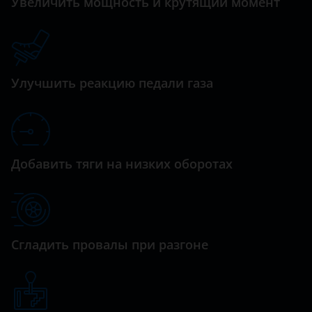
Увеличить мощность и крутящий момент
Daihatsu
Datsun
Dodge
Улучшить реакцию педали газа
Dongfeng (DFM)
Exeed
FAW
Добавить тяги на низких оборотах
Fiat
Ford
GAC
Сгладить провалы при разгоне
Geely
Genesis