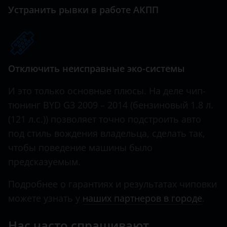
Great Wall (GWM)
Устранить рывки в работе АКПП
Haval
Hawtai
Отключить неисправные эко-системы
Honda
Hummer
И это только основные плюсы. На деле чип-
тюнинг BYD G3 2009 – 2014 (бензиновый 1.8 л.
Hyundai
(121 л.с.)) позволяет точно подстроить авто
Infiniti
под стиль вождения владельца, сделать так,
чтобы поведение машины было
Iveco
предсказуемым.
JAC
Подробнее о гарантиях и результатах чиповки
Jaguar
можете узнать у
наших партнеров в городе
.
Jeep
Нас часто спрашивают