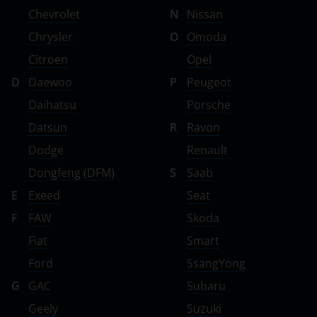
Chevrolet
N
Nissan
Chrysler
O
Omoda
Citroen
Opel
D
Daewoo
P
Peugeot
Daihatsu
Porsche
Datsun
R
Ravon
Dodge
Renault
Dongfeng (DFM)
S
Saab
E
Exeed
Seat
F
FAW
Skoda
Fiat
Smart
Ford
SsangYong
G
GAC
Subaru
Geely
Suzuki