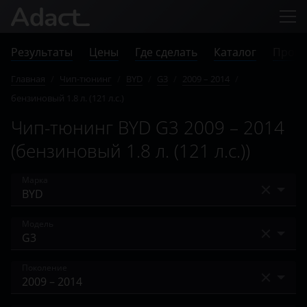
Результаты
Цены
Где сделать
Каталог
Прове
Главная
/
Чип-тюнинг
/
BYD
/
G3
/
2009 – 2014
/
бензиновый 1.8 л. (121 л.с.)
Чип-тюнинг BYD G3 2009 – 2014
(бензиновый 1.8 л. (121 л.с.))
Марка
Acura
Модель
Alfa Romeo
F0
Поколение
Audi
F3
BAIC