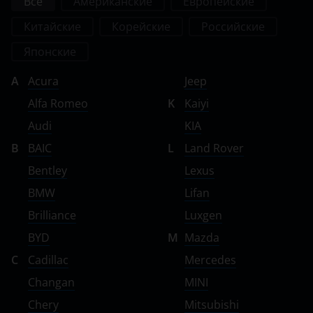
Все
Американские
Европейские
Китайские
Корейские
Российские
Японские
A
Acura
Jeep
Alfa Romeo
K
Kaiyi
Audi
KIA
B
BAIC
L
Land Rover
Bentley
Lexus
BMW
Lifan
Brilliance
Luxgen
BYD
M
Mazda
C
Cadillac
Mercedes
Changan
MINI
Chery
Mitsubishi