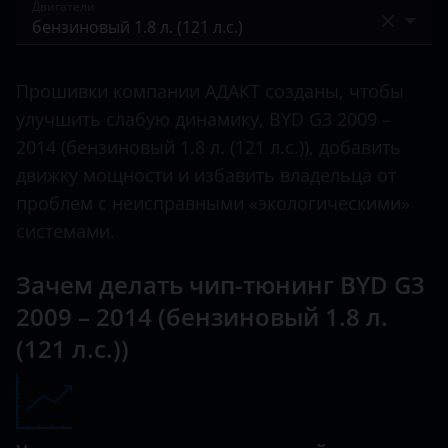
2009 – 2014
Двигатели
F5
Bentley
F6
бензиновый 1.5 л. (105 л.с.)
BMW
Прошивки компании АДАКТ созданы, чтобы
F8
бензиновый 1.8 л. (121 л.с.)
Brilliance
улучшить слабую динамику, BYD G3 2009 –
G3
2014 (бензиновый 1.8 л. (121 л.с.)), добавить
BYD
движку мощности и избавить владельца от
G6
Cadillac
проблем с неисправными «экологическими»
Han
системами.
Changan
L3
Chery
Зачем делать чип-тюнинг BYD G3
M6
2009 – 2014 (бензиновый 1.8 л.
Chevrolet
S6
(121 л.с.))
Chrysler
Tang
Citroen
Yuan
Daewoo