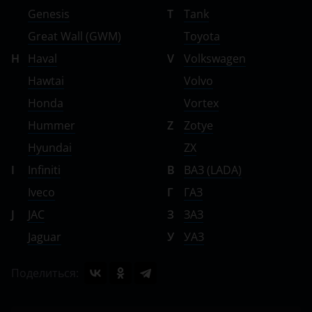
Genesis
T
Tank
Great Wall (GWM)
Toyota
H
Haval
V
Volkswagen
Hawtai
Volvo
Honda
Vortex
Hummer
Z
Zotye
Hyundai
ZX
I
Infiniti
В
ВАЗ (LADA)
Iveco
Г
ГАЗ
J
JAC
З
ЗАЗ
Jaguar
У
УАЗ
Поделиться: