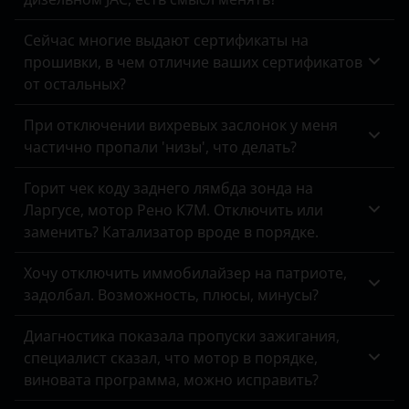
Omoda
Opel
Сейчас многие выдают сертификаты на
прошивки, в чем отличие ваших сертификатов
Peugeot
от остальных?
Porsche
При отключении вихревых заслонок у меня
частично пропали 'низы', что делать?
Ravon
Renault
Горит чек коду заднего лямбда зонда на
Ларгусе, мотор Рено К7М. Отключить или
Saab
заменить? Катализатор вроде в порядке.
Seat
Хочу отключить иммобилайзер на патриоте,
Skoda
задолбал. Возможность, плюсы, минусы?
Smart
Диагностика показала пропуски зажигания,
специалист сказал, что мотор в порядке,
SsangYong
виновата программа, можно исправить?
Subaru