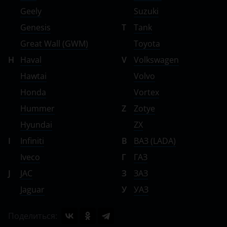
Geely
Suzuki
Genesis
T
Tank
Great Wall (GWM)
Toyota
H
Haval
V
Volkswagen
Hawtai
Volvo
Honda
Vortex
Hummer
Z
Zotye
Hyundai
ZX
I
Infiniti
В
ВАЗ (LADA)
Iveco
Г
ГАЗ
J
JAC
З
ЗАЗ
Jaguar
У
УАЗ
Поделиться: