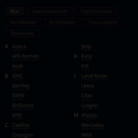
Все
Американские
Европейские
Китайские
Корейские
Российские
Японские
A
Acura
Jeep
Alfa Romeo
K
Kaiyi
Audi
KIA
B
BAIC
L
Land Rover
Bentley
Lexus
BMW
Lifan
Brilliance
Luxgen
BYD
M
Mazda
C
Cadillac
Mercedes
Changan
MINI