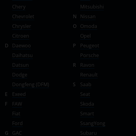
Chery
Mitsubishi
Chevrolet
N
Nissan
Chrysler
O
Omoda
Citroen
Opel
D
Daewoo
P
Peugeot
Daihatsu
Porsche
Datsun
R
Ravon
Dodge
Renault
Dongfeng (DFM)
S
Saab
E
Exeed
Seat
F
FAW
Skoda
Fiat
Smart
Ford
SsangYong
G
GAC
Subaru