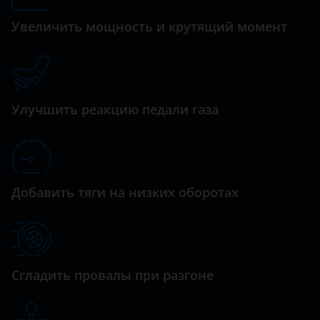
Matiz
Daewoo
Увеличить мощность и крутящий момент
Niva
Daihatsu
Orlando
Datsun
Rezzo
Dodge
Улучшить реакцию педали газа
Spark
Dongfeng (DFM)
Tahoe
Exeed
TrailBlazer
FAW
Добавить тяги на низких оборотах
Traverse
Fiat
Ford
GAC
Сгладить провалы при разгоне
Geely