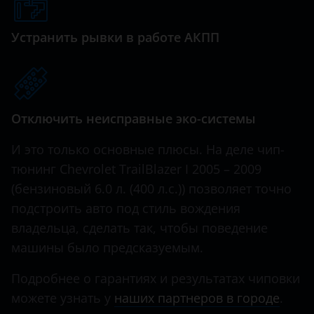
Genesis
Great Wall (GWM)
Устранить рывки в работе АКПП
Haval
Hawtai
Отключить неисправные эко-системы
Honda
Hummer
И это только основные плюсы. На деле чип-
тюнинг Chevrolet TrailBlazer I 2005 – 2009
Hyundai
(бензиновый 6.0 л. (400 л.с.)) позволяет точно
Infiniti
подстроить авто под стиль вождения
владельца, сделать так, чтобы поведение
Iveco
машины было предсказуемым.
JAC
Подробнее о гарантиях и результатах чиповки
Jaguar
можете узнать у
наших партнеров в городе
.