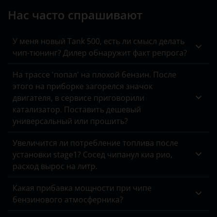
Jeep
Нас часто спрашивают
Kaiyi
KIA
У меня новый Tank 500, есть ли смысл делать
чип-тюнинг? Дилер обнаружит факт репрога?
Land Rover
На трассе 'попал' на плохой бензин. После
Lexus
этого на приборке загорелся значок
двигателя, в сервисе приговорили
Lifan
катализатор. Поставить дешевый
Luxgen
универсальный или прошить?
Mazda
Увеличится ли потребление топлива после
установки stage1? Сосед чипанул киа рио,
Mercedes
расход вырос на литр.
MINI
Какая прибавка мощности при чипе
Mitsubishi
бензинового атмосферника?
Nissan