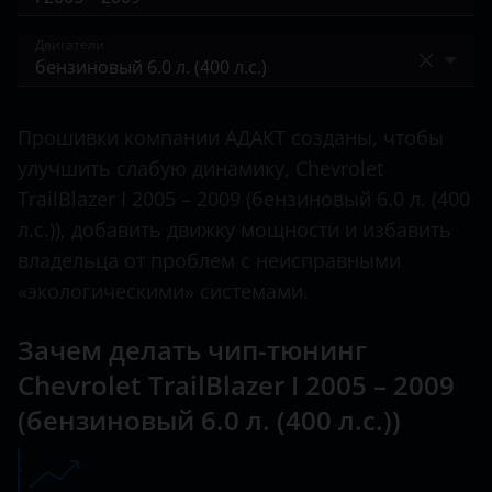
Aveo
BAIC
I 2001 – 2006
Двигатели
Blazer
Bentley
I 2005 – 2009
Camaro
бензиновый 4.2 л. (273 л.с.)
BMW
II 2012 – 2016
Прошивки компании АДАКТ созданы, чтобы
Captiva
бензиновый 4.2 л. (295 л.с.)
Brilliance
улучшить слабую динамику, Chevrolet
III 2020 – н.в.
Cobalt
бензиновый 5.3 л. (288 л.с.)
TrailBlazer I 2005 – 2009 (бензиновый 6.0 л. (400
BYD
л.с.)), добавить движку мощности и избавить
Colorado
бензиновый 5.3 л. (300 л.с.)
Cadillac
владельца от проблем с неисправными
Cruze
бензиновый 5.3 л. (304 л.с.)
«экологическими» системами.
Changan
Epica
бензиновый 6.0 л. (400 л.с.)
Chery
Зачем делать чип-тюнинг
Lacetti
Chevrolet TrailBlazer I 2005 – 2009
Chevrolet
Lanos
(бензиновый 6.0 л. (400 л.с.))
Chrysler
Malibu
Citroen