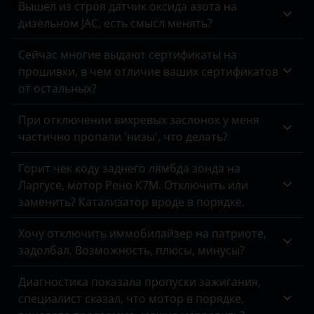
Вышел из строя датчик оксида азота на
дизельном JAC, есть смысл менять?
Omoda
Opel
Сейчас многие выдают сертификаты на
прошивки, в чем отличие ваших сертификатов
Peugeot
от остальных?
Porsche
При отключении вихревых заслонок у меня
частично пропали 'низы', что делать?
Ravon
Renault
Горит чек коду заднего лямбда зонда на
Ларгусе, мотор Рено К7М. Отключить или
Saab
заменить? Катализатор вроде в порядке.
Seat
Хочу отключить иммобилайзер на патриоте,
Skoda
задолбал. Возможность, плюсы, минусы?
Smart
Диагностика показала пропуски зажигания,
специалист сказал, что мотор в порядке,
SsangYong