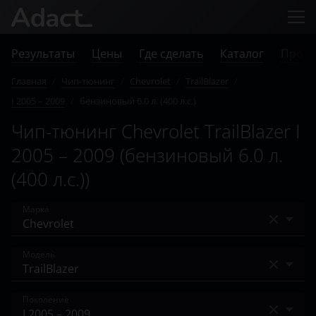
Результаты
Цены
Где сделать
Каталог
Прове
Главная
/
Чип-тюнинг
/
Chevrolet
/
TrailBlazer
/
I 2005 – 2009
/
бензиновый 6.0 л. (400 л.с.)
Чип-тюнинг Chevrolet TrailBlazer I
2005 – 2009 (бензиновый 6.0 л.
(400 л.с.))
Марка
Acura
Модель
Alfa Romeo
Avalanche
Поколение
Audi