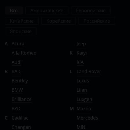
Все
Американские
Европейские
Китайские
Корейские
Российские
Японские
A
Acura
Jeep
Alfa Romeo
K
Kaiyi
Audi
KIA
B
BAIC
L
Land Rover
Bentley
Lexus
BMW
Lifan
Brilliance
Luxgen
BYD
M
Mazda
C
Cadillac
Mercedes
Changan
MINI