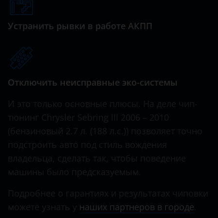
Genesis
Great Wall (GWM)
Устранить рывки в работе АКПП
Haval
Hawtai
Отключить неисправные эко-системы
Honda
Hummer
И это только основные плюсы. На деле чип-
тюнинг Chrysler Sebring III 2006 – 2010
Hyundai
(бензиновый 2.7 л. (188 л.с.)) позволяет точно
Infiniti
подстроить авто под стиль вождения
владельца, сделать так, чтобы поведение
Iveco
машины было предсказуемым.
JAC
Подробнее о гарантиях и результатах чиповки
Jaguar
можете узнать у
наших партнеров в городе
.