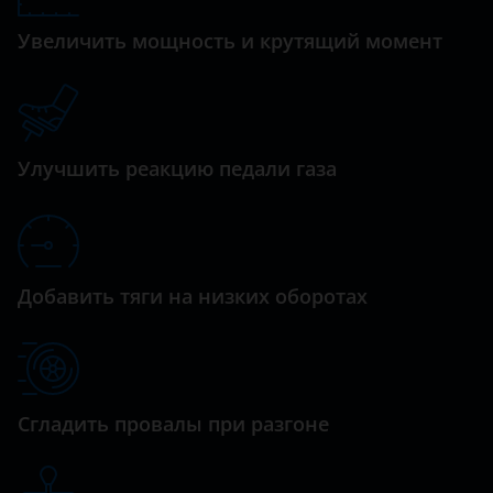
дизельный турбированный 2.2 л. (150 л.с.)
Daewoo
Увеличить мощность и крутящий момент
Daihatsu
Datsun
Dodge
Улучшить реакцию педали газа
Dongfeng (DFM)
Exeed
FAW
Добавить тяги на низких оборотах
Fiat
Ford
GAC
Сгладить провалы при разгоне
Geely