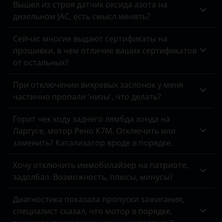
Вышел из строя датчик оксида азота на
дизельном JAC, есть смысл менять?
Omoda
Opel
Сейчас многие выдают сертификаты на
прошивки, в чем отличие ваших сертификатов
Peugeot
от остальных?
Porsche
При отключении вихревых заслонок у меня
частично пропали 'низы', что делать?
Ravon
Renault
Горит чек коду заднего лямбда зонда на
Ларгусе, мотор Рено К7М. Отключить или
Saab
заменить? Катализатор вроде в порядке.
Seat
Хочу отключить иммобилайзер на патриоте,
Skoda
задолбал. Возможность, плюсы, минусы?
Smart
Диагностика показала пропуски зажигания,
специалист сказал, что мотор в порядке,
SsangYong