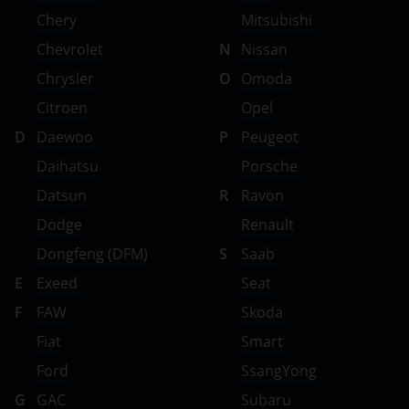
Chery
Mitsubishi
Chevrolet
N
Nissan
Chrysler
O
Omoda
Citroen
Opel
D
Daewoo
P
Peugeot
Daihatsu
Porsche
Datsun
R
Ravon
Dodge
Renault
Dongfeng (DFM)
S
Saab
E
Exeed
Seat
F
FAW
Skoda
Fiat
Smart
Ford
SsangYong
G
GAC
Subaru