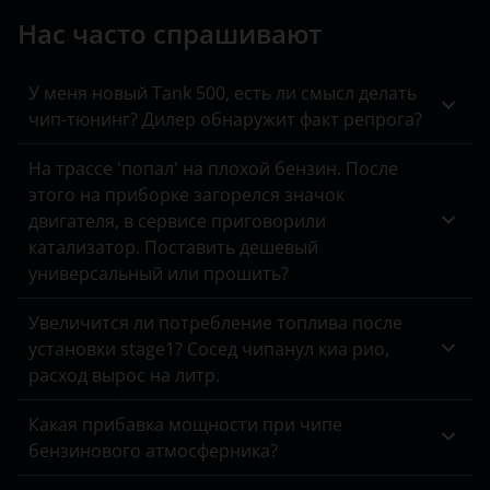
Jeep
Нас часто спрашивают
Kaiyi
KIA
У меня новый Tank 500, есть ли смысл делать
чип-тюнинг? Дилер обнаружит факт репрога?
Land Rover
На трассе 'попал' на плохой бензин. После
Lexus
этого на приборке загорелся значок
двигателя, в сервисе приговорили
Lifan
катализатор. Поставить дешевый
Luxgen
универсальный или прошить?
Mazda
Увеличится ли потребление топлива после
установки stage1? Сосед чипанул киа рио,
Mercedes
расход вырос на литр.
MINI
Какая прибавка мощности при чипе
Mitsubishi
бензинового атмосферника?
Nissan