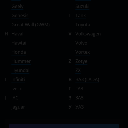
Geely
Suzuki
Genesis
T
Tank
Great Wall (GWM)
Toyota
H
Haval
V
Volkswagen
Hawtai
Volvo
Honda
Vortex
Hummer
Z
Zotye
Hyundai
ZX
I
Infiniti
В
ВАЗ (LADA)
Iveco
Г
ГАЗ
J
JAC
З
ЗАЗ
Jaguar
У
УАЗ