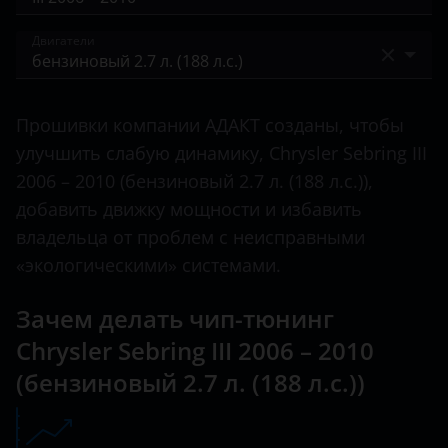
300C
BAIC
II 2003 – 2006
Двигатели
Pacifica
Bentley
III 2006 – 2010
PT Cruiser
бензиновый 2.0 л. (156 л.с.)
BMW
Прошивки компании АДАКТ созданы, чтобы
Sebring
бензиновый 2.4 л. (172 л.с.)
Brilliance
улучшить слабую динамику, Chrysler Sebring III
Voyager
бензиновый 2.7 л. (186 л.с.)
2006 – 2010 (бензиновый 2.7 л. (188 л.с.)),
BYD
добавить движку мощности и избавить
бензиновый 2.7 л. (188 л.с.)
Cadillac
владельца от проблем с неисправными
бензиновый 2.7 л. (189 л.с.)
«экологическими» системами.
Changan
бензиновый 2.7 л. (192 л.с.)
Chery
Зачем делать чип-тюнинг
бензиновый 3.5 л. (235 л.с.)
Chrysler Sebring III 2006 – 2010
Chevrolet
(бензиновый 2.7 л. (188 л.с.))
бензиновый 3.5 л. (238 л.с.)
Chrysler
дизельный турбированный 2.0 л. (140 л.с.)
Citroen