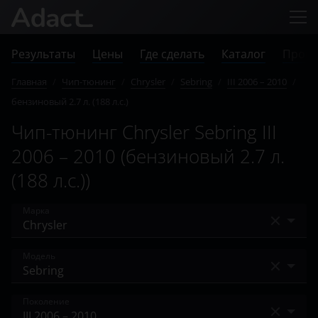
Результаты
Цены
Где сделать
Каталог
Прове
Главная
/
Чип-тюнинг
/
Chrysler
/
Sebring
/
III 2006 – 2010
/
бензиновый 2.7 л. (188 л.с.)
Чип-тюнинг Chrysler Sebring III
2006 – 2010 (бензиновый 2.7 л.
(188 л.с.))
Марка
Acura
Модель
Alfa Romeo
200
Поколение
Audi