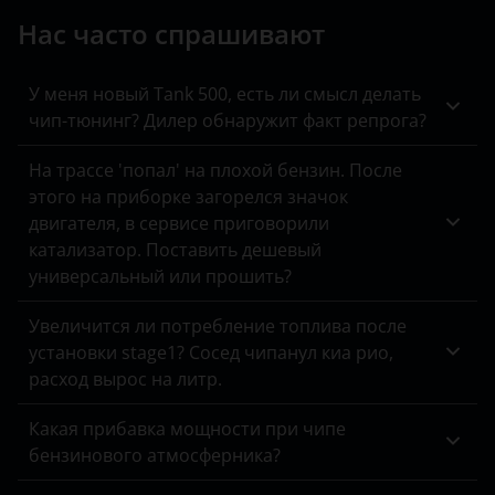
Jeep
Нас часто спрашивают
Kaiyi
KIA
У меня новый Tank 500, есть ли смысл делать
чип-тюнинг? Дилер обнаружит факт репрога?
Land Rover
На трассе 'попал' на плохой бензин. После
Lexus
этого на приборке загорелся значок
двигателя, в сервисе приговорили
Lifan
катализатор. Поставить дешевый
Luxgen
универсальный или прошить?
Mazda
Увеличится ли потребление топлива после
установки stage1? Сосед чипанул киа рио,
Mercedes
расход вырос на литр.
MINI
Какая прибавка мощности при чипе
Mitsubishi
бензинового атмосферника?
Nissan