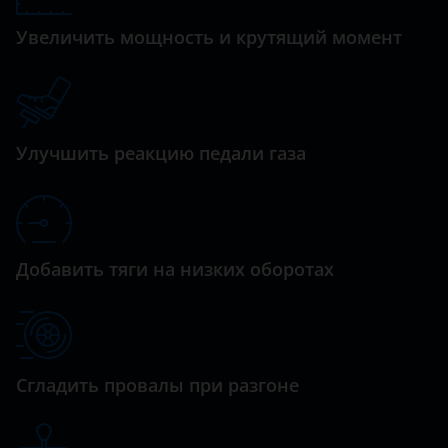
Daewoo
Увеличить мощность и крутящий момент
Daihatsu
Datsun
Dodge
Улучшить реакцию педали газа
Dongfeng (DFM)
Exeed
FAW
Добавить тяги на низких оборотах
Fiat
Ford
GAC
Сгладить провалы при разгоне
Geely