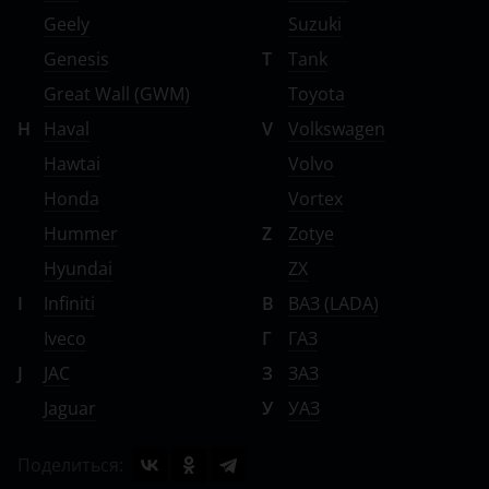
Geely
Suzuki
Genesis
T
Tank
Great Wall (GWM)
Toyota
H
Haval
V
Volkswagen
Hawtai
Volvo
Honda
Vortex
Hummer
Z
Zotye
Hyundai
ZX
I
Infiniti
В
ВАЗ (LADA)
Iveco
Г
ГАЗ
J
JAC
З
ЗАЗ
Jaguar
У
УАЗ
Поделиться: