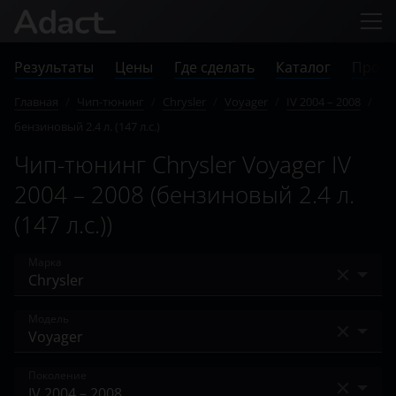
Результаты
Цены
Где сделать
Каталог
Прове
Главная
/
Чип-тюнинг
/
Chrysler
/
Voyager
/
IV 2004 – 2008
/
бензиновый 2.4 л. (147 л.с.)
Чип-тюнинг Chrysler Voyager IV
2004 – 2008 (бензиновый 2.4 л.
(147 л.с.))
Марка
Acura
Модель
Alfa Romeo
200
Поколение
Audi