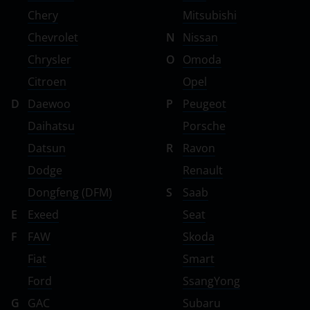
Chery
Mitsubishi
Chevrolet
N
Nissan
Chrysler
O
Omoda
Citroen
Opel
D
Daewoo
P
Peugeot
Daihatsu
Porsche
Datsun
R
Ravon
Dodge
Renault
Dongfeng (DFM)
S
Saab
E
Exeed
Seat
F
FAW
Skoda
Fiat
Smart
Ford
SsangYong
G
GAC
Subaru