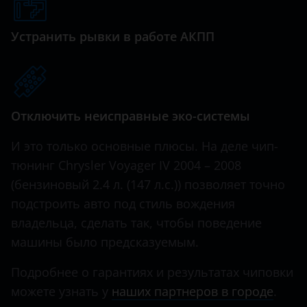
Genesis
Great Wall (GWM)
Устранить рывки в работе АКПП
Haval
Hawtai
Отключить неисправные эко-системы
Honda
Hummer
И это только основные плюсы. На деле чип-
тюнинг Chrysler Voyager IV 2004 – 2008
Hyundai
(бензиновый 2.4 л. (147 л.с.)) позволяет точно
Infiniti
подстроить авто под стиль вождения
владельца, сделать так, чтобы поведение
Iveco
машины было предсказуемым.
JAC
Подробнее о гарантиях и результатах чиповки
Jaguar
можете узнать у
наших партнеров в городе
.