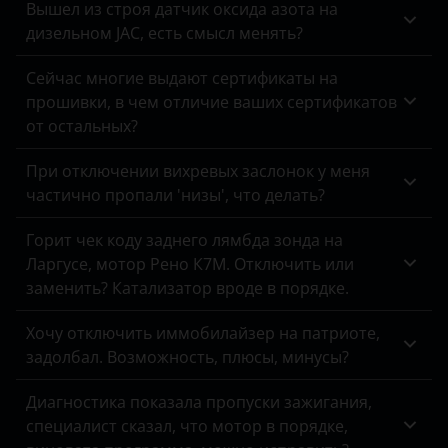
Вышел из строя датчик оксида азота на
дизельном JAC, есть смысл менять?
Omoda
Opel
Сейчас многие выдают сертификаты на
прошивки, в чем отличие ваших сертификатов
Peugeot
от остальных?
Porsche
При отключении вихревых заслонок у меня
частично пропали 'низы', что делать?
Ravon
Renault
Горит чек коду заднего лямбда зонда на
Ларгусе, мотор Рено К7М. Отключить или
Saab
заменить? Катализатор вроде в порядке.
Seat
Хочу отключить иммобилайзер на патриоте,
Skoda
задолбал. Возможность, плюсы, минусы?
Smart
Диагностика показала пропуски зажигания,
специалист сказал, что мотор в порядке,
SsangYong