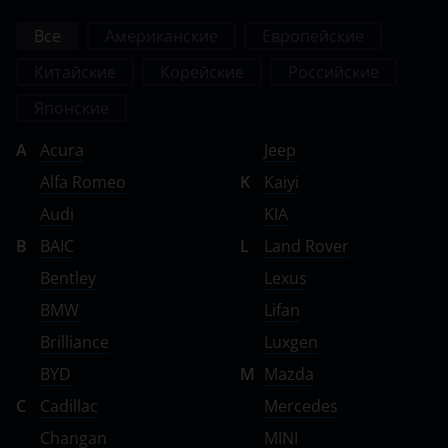
Все
Американские
Европейские
Китайские
Корейские
Российские
Японские
A
Acura
Jeep
Alfa Romeo
K
Kaiyi
Audi
KIA
B
BAIC
L
Land Rover
Bentley
Lexus
BMW
Lifan
Brilliance
Luxgen
BYD
M
Mazda
C
Cadillac
Mercedes
Changan
MINI