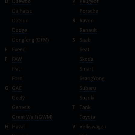
D
Daewoo
P
Peugeot
Daihatsu
Porsche
Datsun
R
Ravon
Dodge
Renault
Dongfeng (DFM)
S
Saab
E
Exeed
Seat
F
FAW
Skoda
Fiat
Smart
Ford
SsangYong
G
GAC
Subaru
Geely
Suzuki
Genesis
T
Tank
Great Wall (GWM)
Toyota
H
Haval
V
Volkswagen