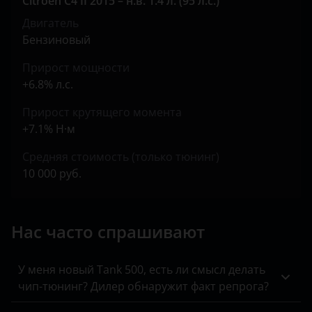
Citroen C4 II 2015 – н.в. 1.4 л. (95 л.с.)
Kaiyi
Двигатель
KIA
Бензиновый
Land Rover
Прирост мощности
+6.8% л.с.
Lexus
Прирост крутящего момента
Lifan
+7.1% Н·м
Luxgen
Средняя стоимость (только тюнинг)
Mazda
10 000 руб.
Mercedes
Нас часто спрашивают
MINI
Mitsubishi
У меня новый Tank 500, есть ли смысл делать
Nissan
чип-тюнинг? Дилер обнаружит факт репрога?