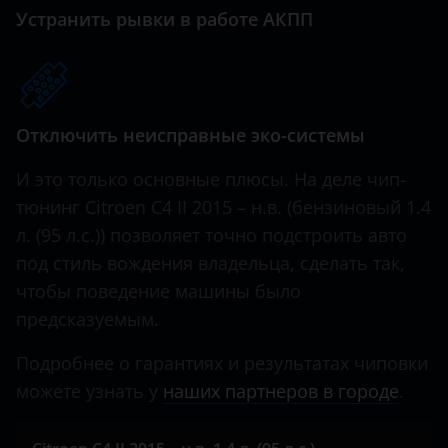
Xsara
Great Wall (GWM)
Устранить рывки в работе АКПП
Xsara Picasso
Haval
Hawtai
Отключить неисправные эко-системы
Honda
Hummer
И это только основные плюсы. На деле чип-
тюнинг Citroen C4 II 2015 – н.в. (бензиновый 1.4
Hyundai
л. (95 л.с.)) позволяет точно подстроить авто
Infiniti
под стиль вождения владельца, сделать так,
чтобы поведение машины было
Iveco
предсказуемым.
JAC
Подробнее о гарантиях и результатах чиповки
Jaguar
можете узнать у
наших партнеров в городе
.
Jeep