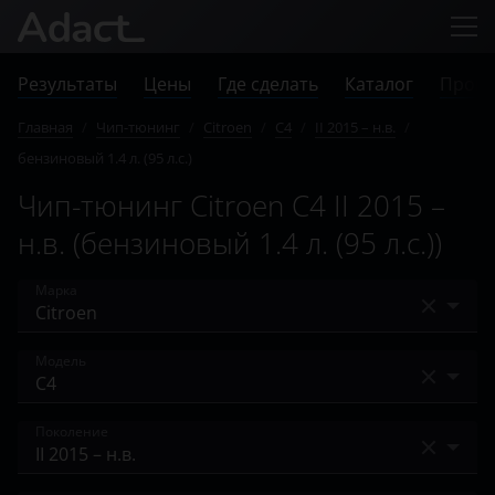
Результаты
Цены
Где сделать
Каталог
Прове
Главная
/
Чип-тюнинг
/
Citroen
/
C4
/
II 2015 – н.в.
/
бензиновый 1.4 л. (95 л.с.)
Чип-тюнинг Citroen C4 II 2015 –
н.в. (бензиновый 1.4 л. (95 л.с.))
Марка
Acura
Модель
Alfa Romeo
Berlingo
Поколение
Audi
C-Crosser
BAIC