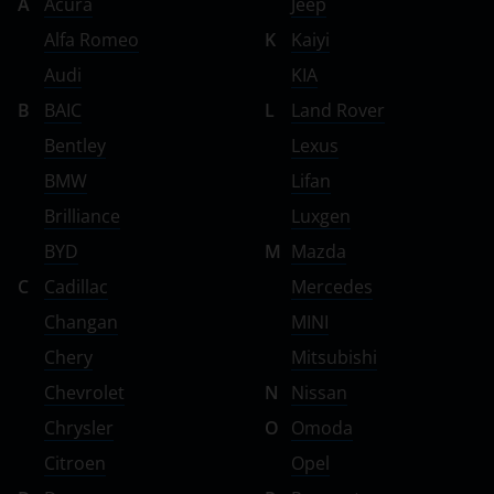
A
Acura
Jeep
Alfa Romeo
K
Kaiyi
Audi
KIA
B
BAIC
L
Land Rover
Bentley
Lexus
BMW
Lifan
Brilliance
Luxgen
BYD
M
Mazda
C
Cadillac
Mercedes
Changan
MINI
Chery
Mitsubishi
Chevrolet
N
Nissan
Chrysler
O
Omoda
Citroen
Opel