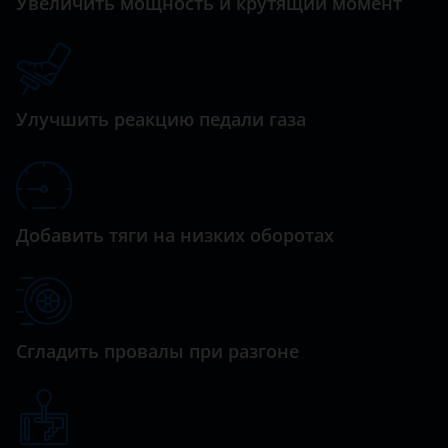
Увеличить мощность и крутящий момент
C5 Aircross
дизельный турбированный 1.6 л. (92 л.с.)
Daihatsu
C6
Datsun
C8
Dodge
Улучшить реакцию педали газа
DS3
Dongfeng (DFM)
DS4
Exeed
DS5
FAW
Добавить тяги на низких оборотах
Grand Picasso
Fiat
Jumper
Ford
Jumpy
GAC
Сгладить провалы при разгоне
SpaceTourer
Geely
Xantia
Genesis