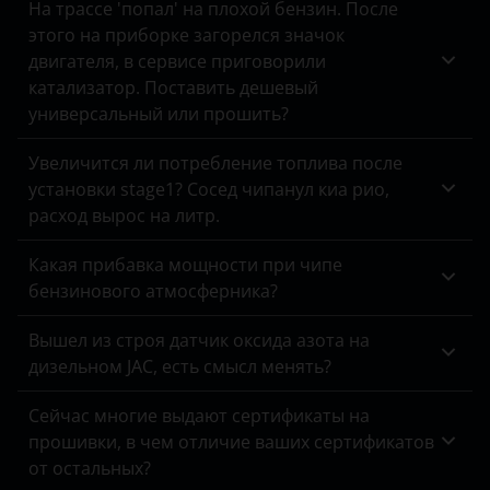
Omoda
На трассе 'попал' на плохой бензин. После
этого на приборке загорелся значок
Opel
двигателя, в сервисе приговорили
катализатор. Поставить дешевый
Peugeot
универсальный или прошить?
Porsche
Увеличится ли потребление топлива после
Ravon
установки stage1? Сосед чипанул киа рио,
расход вырос на литр.
Renault
Saab
Какая прибавка мощности при чипе
бензинового атмосферника?
Seat
Вышел из строя датчик оксида азота на
Skoda
дизельном JAC, есть смысл менять?
Smart
Сейчас многие выдают сертификаты на
SsangYong
прошивки, в чем отличие ваших сертификатов
от остальных?
Subaru