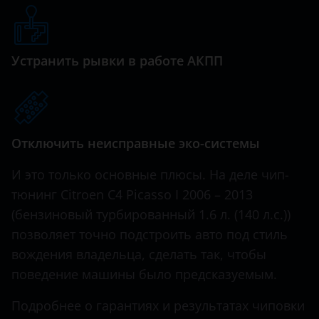
Genesis
Xsara
Great Wall (GWM)
Xsara Picasso
Устранить рывки в работе АКПП
Haval
Hawtai
Honda
Отключить неисправные эко-системы
Hummer
И это только основные плюсы. На деле чип-
Hyundai
тюнинг Citroen C4 Picasso I 2006 – 2013
Infiniti
(бензиновый турбированный 1.6 л. (140 л.с.))
позволяет точно подстроить авто под стиль
Iveco
вождения владельца, сделать так, чтобы
JAC
поведение машины было предсказуемым.
Jaguar
Подробнее о гарантиях и результатах чиповки