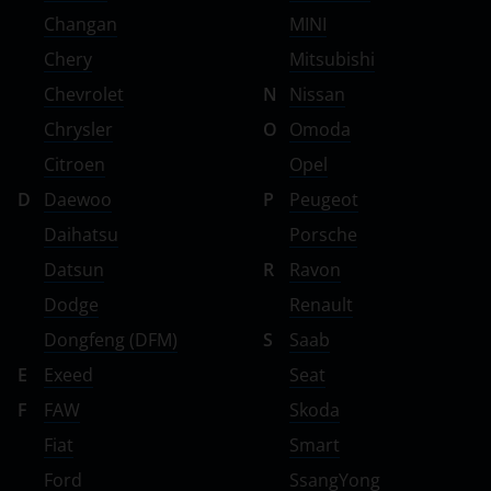
Changan
MINI
Chery
Mitsubishi
Chevrolet
N
Nissan
Chrysler
O
Omoda
Citroen
Opel
D
Daewoo
P
Peugeot
Daihatsu
Porsche
Datsun
R
Ravon
Dodge
Renault
Dongfeng (DFM)
S
Saab
E
Exeed
Seat
F
FAW
Skoda
Fiat
Smart
Ford
SsangYong