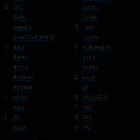
G
GAC
Subaru
Geely
Suzuki
Genesis
T
Tank
Great Wall (GWM)
Toyota
H
Haval
V
Volkswagen
Hawtai
Volvo
Honda
Vortex
Hummer
Z
Zotye
Hyundai
ZX
I
Infiniti
В
ВАЗ (LADA)
Iveco
Г
ГАЗ
J
JAC
З
ЗАЗ
Jaguar
У
УАЗ