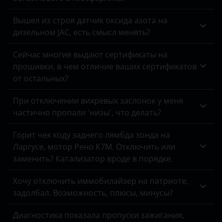
Omoda
Вышел из строя датчик оксида азота на
дизельном JAC, есть смысл менять?
Opel
Сейчас многие выдают сертификаты на
Peugeot
прошивки, в чем отличие ваших сертификатов
Porsche
от остальных?
Ravon
При отключении вихревых заслонок у меня
частично пропали 'низы', что делать?
Renault
Горит чек коду заднего лямбда зонда на
Saab
Ларгусе, мотор Рено К7М. Отключить или
Seat
заменить? Катализатор вроде в порядке.
Skoda
Хочу отключить иммобилайзер на патриоте,
задолбал. Возможность, плюсы, минусы?
Smart
Диагностика показала пропуски зажигания,
SsangYong