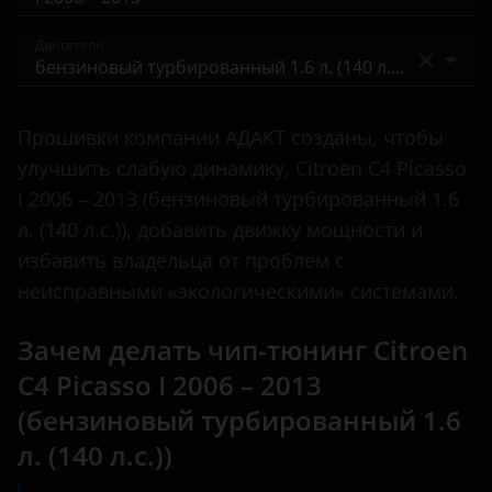
C-Crosser
BAIC
I 2006 – 2013
Двигатели
C-Elysee
Bentley
II 2013 – 2016
C1
бензиновый 1.6 л. (120 л.с.)
BMW
II 2016 – 2018
Прошивки компании АДАКТ созданы, чтобы
C2
бензиновый 1.6 л. (125 л.с.)
Brilliance
улучшить слабую динамику, Citroen C4 Picasso
C3
бензиновый 1.8 л. (125 л.с.)
I 2006 – 2013 (бензиновый турбированный 1.6
BYD
л. (140 л.с.)), добавить движку мощности и
C3 Aircross
бензиновый 1.8 л. (127 л.с.)
Cadillac
избавить владельца от проблем с
C3 Picasso
бензиновый 2.0 л. (140 л.с.)
неисправными «экологическими» системами.
Changan
C4
бензиновый 2.0 л. (143 л.с.)
Chery
Зачем делать чип-тюнинг Citroen
C4 Aircross
бензиновый турбированный 1.6 л. (140 л.с.)
C4 Picasso I 2006 – 2013
Chevrolet
C4 Picasso
(бензиновый турбированный 1.6
бензиновый турбированный 1.6 л. (150 л.с.)
Chrysler
л. (140 л.с.))
C4 SpaceTourer
бензиновый турбированный 1.6 л. (156 л.с.)
Citroen