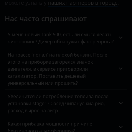
Jeep
можете узнать у
наших партнеров в городе
.
Kaiyi
Нас часто спрашивают
KIA
У меня новый Tank 500, есть ли смысл делать
Land Rover
чип-тюнинг? Дилер обнаружит факт репрога?
Lexus
На трассе 'попал' на плохой бензин. После
Lifan
этого на приборке загорелся значок
двигателя, в сервисе приговорили
Luxgen
катализатор. Поставить дешевый
универсальный или прошить?
Mazda
Mercedes
Увеличится ли потребление топлива после
установки stage1? Сосед чипанул киа рио,
MINI
расход вырос на литр.
Mitsubishi
Какая прибавка мощности при чипе
Nissan
бензинового атмосферника?