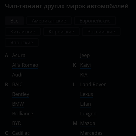
Чип-тюнинг других марок автомобилей
Все
Американские
Европейские
Китайские
Корейские
Российские
Японские
A
Acura
Jeep
Alfa Romeo
K
Kaiyi
Audi
KIA
B
BAIC
L
Land Rover
Bentley
Lexus
BMW
Lifan
Brilliance
Luxgen
BYD
M
Mazda
C
Cadillac
Mercedes