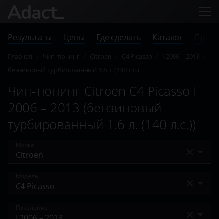
Результаты
Цены
Где сделать
Каталог
Прове
Главная
/
Чип-тюнинг
/
Citroen
/
C4 Picasso
/
I 2006 – 2013
/
бензиновый турбированный 1.6 л. (140 л.с.)
Чип-тюнинг Citroen C4 Picasso I
2006 – 2013 (бензиновый
турбированный 1.6 л. (140 л.с.))
Марка
Acura
Модель
Alfa Romeo
Berlingo
Поколение
Audi