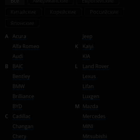
Все
Американские
Европейские
Китайские
Корейские
Российские
Японские
A
Acura
Jeep
Alfa Romeo
K
Kaiyi
Audi
KIA
B
BAIC
L
Land Rover
Bentley
Lexus
BMW
Lifan
Brilliance
Luxgen
BYD
M
Mazda
C
Cadillac
Mercedes
Changan
MINI
Chery
Mitsubishi