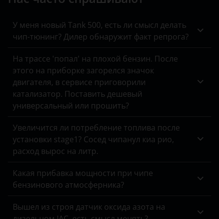
Kaiyi
KIA
У меня новый Tank 500, есть ли смысл делать
чип-тюнинг? Дилер обнаружит факт репрога?
Land Rover
На трассе 'попал' на плохой бензин. После
Lexus
этого на приборке загорелся значок
двигателя, в сервисе приговорили
Lifan
катализатор. Поставить дешевый
Luxgen
универсальный или прошить?
Mazda
Увеличится ли потребление топлива после
установки stage1? Сосед чипанул киа рио,
Mercedes
расход вырос на литр.
MINI
Какая прибавка мощности при чипе
Mitsubishi
бензинового атмосферника?
Nissan
Вышел из строя датчик оксида азота на
дизельном JAC, есть смысл менять?