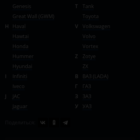
Genesis
T
Tank
Great Wall (GWM)
Toyota
H
Haval
V
Volkswagen
Hawtai
Volvo
Honda
Vortex
Hummer
Z
Zotye
Hyundai
ZX
I
Infiniti
В
ВАЗ (LADA)
Iveco
Г
ГАЗ
J
JAC
З
ЗАЗ
Jaguar
У
УАЗ
Поделиться: