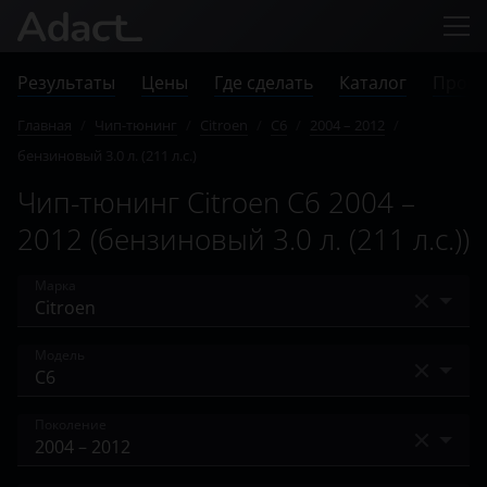
Результаты
Цены
Где сделать
Каталог
Прове
Главная
/
Чип-тюнинг
/
Citroen
/
C6
/
2004 – 2012
/
бензиновый 3.0 л. (211 л.с.)
Чип-тюнинг Citroen C6 2004 –
2012 (бензиновый 3.0 л. (211 л.с.))
Марка
Acura
Модель
Alfa Romeo
Berlingo
Поколение
Audi
C-Crosser
BAIC