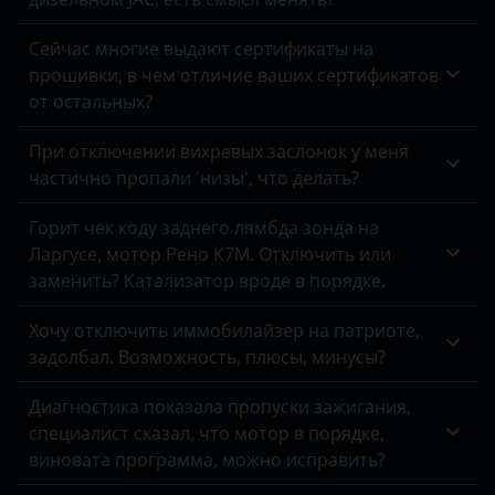
Omoda
Opel
Сейчас многие выдают сертификаты на
прошивки, в чем отличие ваших сертификатов
Peugeot
от остальных?
Porsche
При отключении вихревых заслонок у меня
частично пропали 'низы', что делать?
Ravon
Renault
Горит чек коду заднего лямбда зонда на
Ларгусе, мотор Рено К7М. Отключить или
Saab
заменить? Катализатор вроде в порядке.
Seat
Хочу отключить иммобилайзер на патриоте,
Skoda
задолбал. Возможность, плюсы, минусы?
Smart
Диагностика показала пропуски зажигания,
специалист сказал, что мотор в порядке,
SsangYong
виновата программа, можно исправить?
Subaru