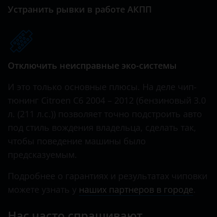
Xsara
Great Wall (GWM)
Устранить рывки в работе АКПП
Xsara Picasso
Haval
Hawtai
Отключить неисправные эко-системы
Honda
Hummer
И это только основные плюсы. На деле чип-
тюнинг Citroen C6 2004 – 2012 (бензиновый 3.0
Hyundai
л. (211 л.с.)) позволяет точно подстроить авто
Infiniti
под стиль вождения владельца, сделать так,
чтобы поведение машины было
Iveco
предсказуемым.
JAC
Подробнее о гарантиях и результатах чиповки
Jaguar
можете узнать у
наших партнеров в городе
.
Jeep
Нас часто спрашивают