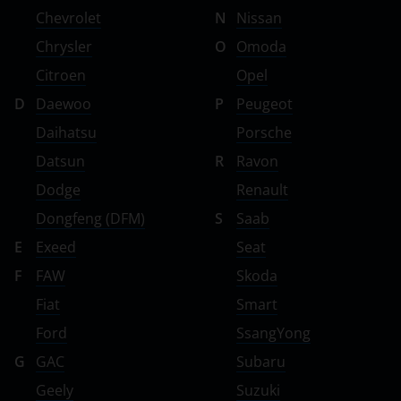
Chevrolet
N
Nissan
Chrysler
O
Omoda
Citroen
Opel
D
Daewoo
P
Peugeot
Daihatsu
Porsche
Datsun
R
Ravon
Dodge
Renault
Dongfeng (DFM)
S
Saab
E
Exeed
Seat
F
FAW
Skoda
Fiat
Smart
Ford
SsangYong
G
GAC
Subaru
Geely
Suzuki