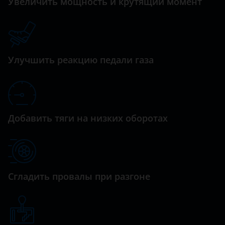
Увеличить мощность и крутящий момент
C5 Aircross
Daihatsu
C6
Datsun
C8
Dodge
Улучшить реакцию педали газа
DS3
Dongfeng (DFM)
DS4
Exeed
DS5
FAW
Добавить тяги на низких оборотах
Grand Picasso
Fiat
Jumper
Ford
Jumpy
GAC
Сгладить провалы при разгоне
SpaceTourer
Geely
Xantia
Genesis