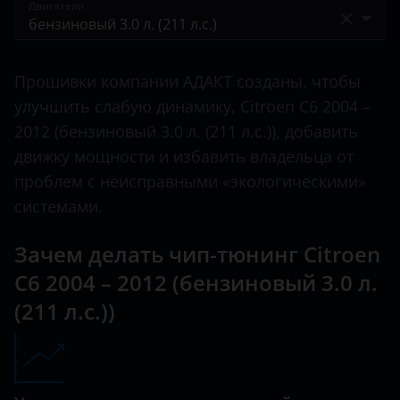
2004 – 2012
Двигатели
C-Elysee
Bentley
C1
бензиновый 3.0 л. (211 л.с.)
BMW
Прошивки компании АДАКТ созданы, чтобы
C2
дизельный турбированный 2.2 л. (170 л.с.)
Brilliance
улучшить слабую динамику, Citroen C6 2004 –
C3
дизельный турбированный 2.7 л. (204 л.с.)
2012 (бензиновый 3.0 л. (211 л.с.)), добавить
BYD
движку мощности и избавить владельца от
C3 Aircross
дизельный турбированный 3.0 л. (240 л.с.)
Cadillac
проблем с неисправными «экологическими»
C3 Picasso
системами.
Changan
C4
Chery
Зачем делать чип-тюнинг Citroen
C4 Aircross
C6 2004 – 2012 (бензиновый 3.0 л.
Chevrolet
C4 Picasso
(211 л.с.))
Chrysler
C4 SpaceTourer
Citroen
C5
Daewoo