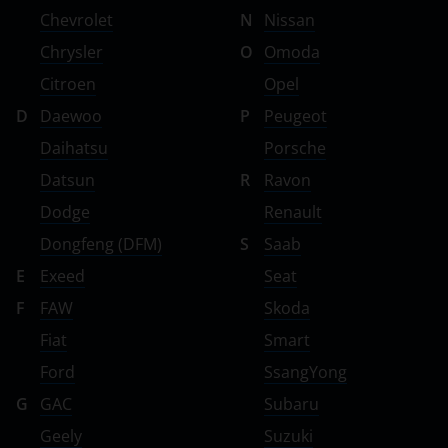
Chevrolet
N
Nissan
Chrysler
O
Omoda
Citroen
Opel
D
Daewoo
P
Peugeot
Daihatsu
Porsche
Datsun
R
Ravon
Dodge
Renault
Dongfeng (DFM)
S
Saab
E
Exeed
Seat
F
FAW
Skoda
Fiat
Smart
Ford
SsangYong
G
GAC
Subaru
Geely
Suzuki