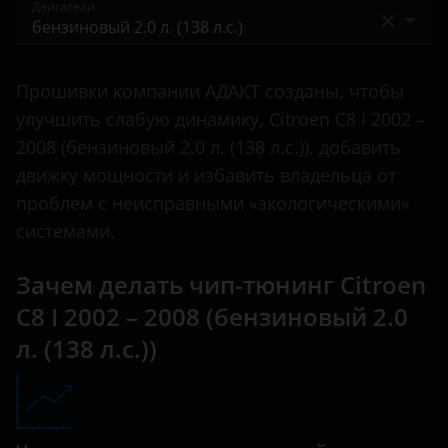
I 2002 – 2008
Двигатели
C-Elysee
Bentley
I 2008 – 2014
C1
бензиновый 2.0 л. (138 л.с.)
BMW
Прошивки компании АДАКТ созданы, чтобы
C2
бензиновый 2.0 л. (140 л.с.)
Brilliance
улучшить слабую динамику, Citroen C8 I 2002 –
C3
бензиновый 2.2 л. (158 л.с.)
2008 (бензиновый 2.0 л. (138 л.с.)), добавить
BYD
движку мощности и избавить владельца от
C3 Aircross
бензиновый 3.0 л. (204 л.с.)
Cadillac
проблем с неисправными «экологическими»
C3 Picasso
бензиновый 3.0 л. (208 л.с.)
системами.
Changan
C4
дизельный турбированный 2.0 л. (109 л.с.)
Chery
Зачем делать чип-тюнинг Citroen
C4 Aircross
дизельный турбированный 2.0 л. (120 л.с.)
C8 I 2002 – 2008 (бензиновый 2.0
Chevrolet
C4 Picasso
л. (138 л.с.))
дизельный турбированный 2.2 л. (128 л.с.)
Chrysler
C4 SpaceTourer
дизельный турбированный 2.2 л. (130 л.с.)
Citroen
C5
Daewoo