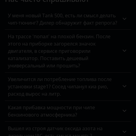
Kaiyi
KIA
У меня новый Tank 500, есть ли смысл делать
чип-тюнинг? Дилер обнаружит факт репрога?
Land Rover
На трассе 'попал' на плохой бензин. После
Lexus
этого на приборке загорелся значок
двигателя, в сервисе приговорили
Lifan
катализатор. Поставить дешевый
Luxgen
универсальный или прошить?
Mazda
Увеличится ли потребление топлива после
установки stage1? Сосед чипанул киа рио,
Mercedes
расход вырос на литр.
MINI
Какая прибавка мощности при чипе
Mitsubishi
бензинового атмосферника?
Nissan
Вышел из строя датчик оксида азота на
дизельном JAC, есть смысл менять?