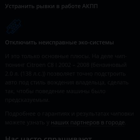
Xsara
Great Wall (GWM)
Устранить рывки в работе АКПП
Xsara Picasso
Haval
Hawtai
Отключить неисправные эко-системы
Honda
Hummer
И это только основные плюсы. На деле чип-
тюнинг Citroen C8 I 2002 – 2008 (бензиновый
Hyundai
2.0 л. (138 л.с.)) позволяет точно подстроить
Infiniti
авто под стиль вождения владельца, сделать
так, чтобы поведение машины было
Iveco
предсказуемым.
JAC
Подробнее о гарантиях и результатах чиповки
Jaguar
можете узнать у
наших партнеров в городе
.
Jeep
Нас часто спрашивают