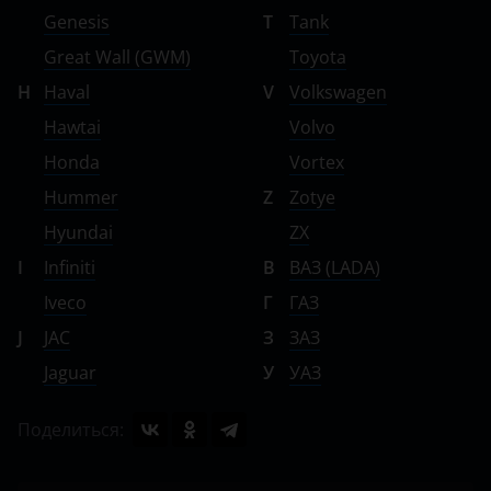
Genesis
T
Tank
Great Wall (GWM)
Toyota
H
Haval
V
Volkswagen
Hawtai
Volvo
Honda
Vortex
Hummer
Z
Zotye
Hyundai
ZX
I
Infiniti
В
ВАЗ (LADA)
Iveco
Г
ГАЗ
J
JAC
З
ЗАЗ
Jaguar
У
УАЗ
Поделиться: