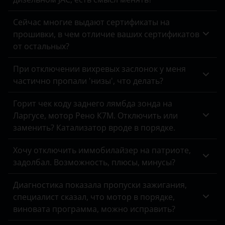
Omoda
Opel
Сейчас многие выдают сертификаты на
прошивки, в чем отличие ваших сертификатов
Peugeot
от остальных?
Porsche
При отключении вихревых заслонок у меня
частично пропали 'низы', что делать?
Ravon
Renault
Горит чек коду заднего лямбда зонда на
Ларгусе, мотор Рено К7М. Отключить или
Saab
заменить? Катализатор вроде в порядке.
Seat
Хочу отключить иммобилайзер на патриоте,
Skoda
задолбал. Возможность, плюсы, минусы?
Smart
Диагностика показала пропуски зажигания,
специалист сказал, что мотор в порядке,
SsangYong
виновата программа, можно исправить?
Subaru