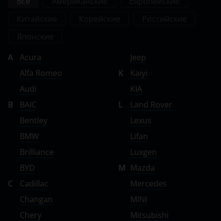
Все
Американские
Европейские
Китайские
Корейские
Российские
Японские
A
Acura
Jeep
Alfa Romeo
K
Kaiyi
Audi
KIA
B
BAIC
L
Land Rover
Bentley
Lexus
BMW
Lifan
Brilliance
Luxgen
BYD
M
Mazda
C
Cadillac
Mercedes
Changan
MINI
Chery
Mitsubishi