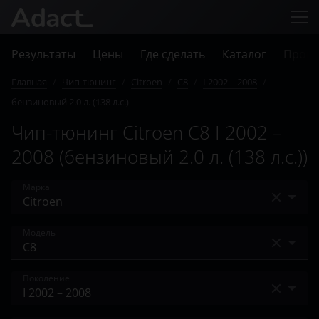
Результаты
Цены
Где сделать
Каталог
Прове
Главная
/
Чип-тюнинг
/
Citroen
/
C8
/
I 2002 – 2008
/
бензиновый 2.0 л. (138 л.с.)
Чип-тюнинг Citroen C8 I 2002 –
2008 (бензиновый 2.0 л. (138 л.с.))
Марка
Acura
Модель
Alfa Romeo
Berlingo
Поколение
Audi
C-Crosser
BAIC