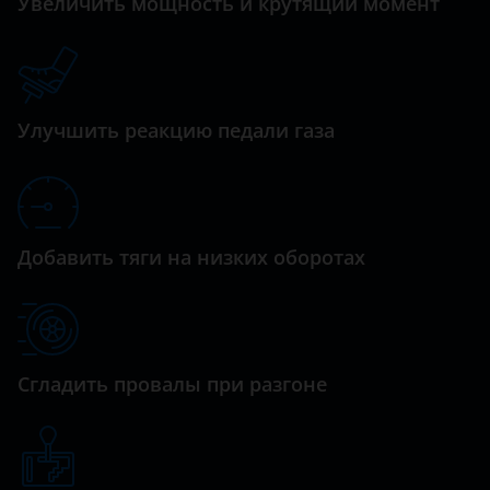
Увеличить мощность и крутящий момент
C5 Aircross
Daihatsu
C6
Datsun
C8
Dodge
Улучшить реакцию педали газа
DS3
Dongfeng (DFM)
DS4
Exeed
DS5
FAW
Добавить тяги на низких оборотах
Grand Picasso
Fiat
Jumper
Ford
Jumpy
GAC
Сгладить провалы при разгоне
SpaceTourer
Geely
Xantia
Genesis