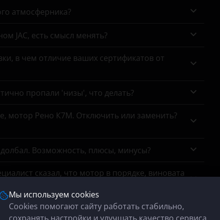
ого атмосферника?
ном JAC, есть смысл менять?
ки, в чем отличие ваших сертификатов от
тично пропали 'низы', что делать?
се, мотор Рено К7М. Отключить или заменить?
адолбал. Возможность, плюсы, минусы?
циалист сказал, что мотор в порядке, виновата
Мы используем cookies
Cookies помогают сайту работать стабильно,
тр выхлопной системы показал, что удаление
сохранять настройки и улучшать качество сервиса.
ремя коптит на форсаже, особенно на трассе,