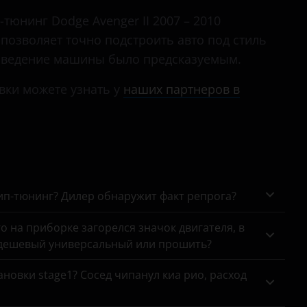
тюнинг Dodge Avenger II 2007 – 2010
) позволяет точно подстроить авто под стиль
поведение машины было предсказуемым.
вки можете узнать у
наших партнеров в
чип-тюнинг? Дилер обнаружит факт репрога?
го на приборке загорелся значок двигателя, в
 дешевый универсальный или прошить?
новки stage1? Сосед чипанул киа рио, расход