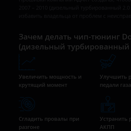
II 2011 – 2014
BAIC
2007 – 2010 (дизельный турбированный 2.0 л
избавить владельца от проблем с неиспра
Bentley
BMW
Зачем делать чип-тюнинг Dod
Brilliance
(дизельный турбированный 2.0
BYD
Cadillac
Changan
Увеличить мощность и
Улучшить 
крутящий момент
педали газ
Chery
Chevrolet
Chrysler
Сгладить провалы при
Устранить 
Citroen
разгоне
АКПП