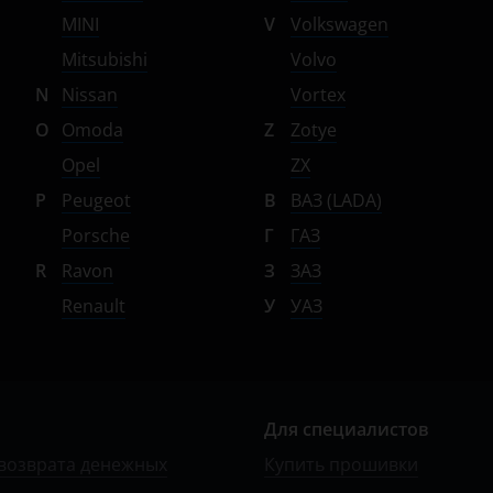
MINI
V
Volkswagen
Mitsubishi
Volvo
N
Nissan
Vortex
O
Omoda
Z
Zotye
Opel
ZX
P
Peugeot
В
ВАЗ (LADA)
Porsche
Г
ГАЗ
R
Ravon
З
ЗАЗ
Renault
У
УАЗ
Для специалистов
возврата денежных
Купить прошивки