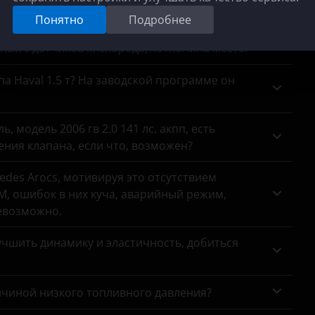
сажевый на место?
Понятно
Подробнее
анных с датчиков кислорода, хотяонина месте.
па Haval 1.5 т? На заводской программе он
 модель 2006 гв 2.0 141 лс. акпп, есть
ния клапана, если что, возможен?
des Arocs, мотивируя это отсутствием
, ошибок в них куча, аварийный режим,
евозможно.
чшить динамику и эластичность, добиться
ичиной низкого топливного давления?