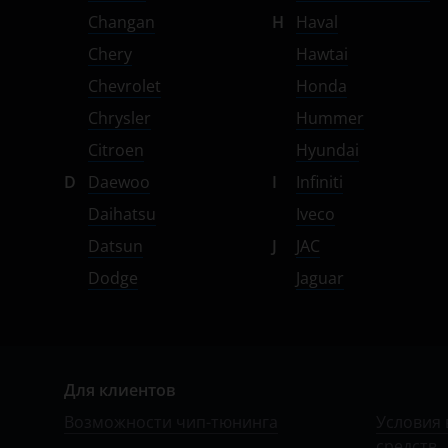
Subaru
Changan
H
Haval
Chery
Hawtai
Suzuki
Chevrolet
Honda
Tank
Chrysler
Hummer
Toyota
Citroen
Hyundai
Volkswagen
D
Daewoo
I
Infiniti
Daihatsu
Iveco
Volvo
Datsun
J
JAC
Vortex
Dodge
Jaguar
Zotye
ZX
ВАЗ (LADA)
Для клиентов
ГАЗ
Возможности чип-тюнинга
Условия 
средств