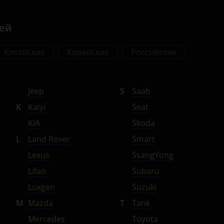
лей
Китайские
Корейские
Российские
Jeep
S
Saab
K
Kaiyi
Seat
KIA
Skoda
L
Land Rover
Smart
Lexus
SsangYong
Lifan
Subaru
Luxgen
Suzuki
M
Mazda
T
Tank
Mercedes
Toyota