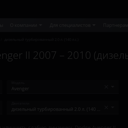
ты
О компании
Для специалистов
Партнера
/
дизельный турбированный 2.0 л. (140 л.с.)
nger II 2007 – 2010 (диз
Модель
Avenger
Двигатели
Caliber
бензиновый 2.0 л. (156 л.с.)
Caravan
улучшить слабую динамику, Dodge Avenger II