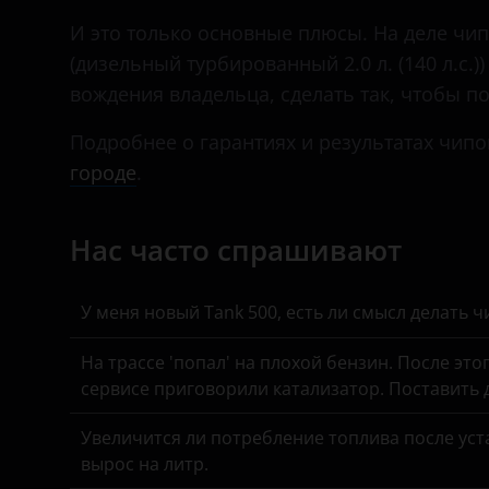
Daewoo
И это только основные плюсы. На деле чип-
Daihatsu
(дизельный турбированный 2.0 л. (140 л.с.)
вождения владельца, сделать так, чтобы 
Datsun
Подробнее о гарантиях и результатах чипо
Dodge
городе
.
Dongfeng (DFM)
Exeed
Нас часто спрашивают
FAW
У меня новый Tank 500, есть ли смысл делать 
Fiat
На трассе 'попал' на плохой бензин. После это
Ford
сервисе приговорили катализатор. Поставить
GAC
Увеличится ли потребление топлива после уста
Geely
вырос на литр.