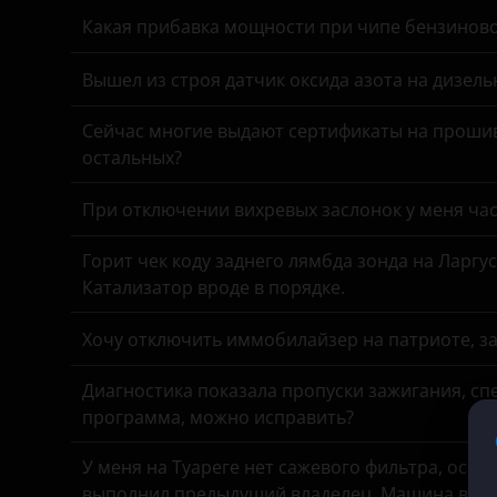
Genesis
Какая прибавка мощности при чипе бензинов
Great Wall (GWM)
Вышел из строя датчик оксида азота на дизель
Haval
Сейчас многие выдают сертификаты на прошив
Hawtai
остальных?
Honda
При отключении вихревых заслонок у меня час
Hummer
Горит чек коду заднего лямбда зонда на Ларгу
Hyundai
Катализатор вроде в порядке.
Infiniti
Хочу отключить иммобилайзер на патриоте, з
Iveco
Диагностика показала пропуски зажигания, спе
JAC
программа, можно исправить?
Jaguar
У меня на Туареге нет сажевого фильтра, осмо
Jeep
выполнил предыдущий владелец. Машина все в