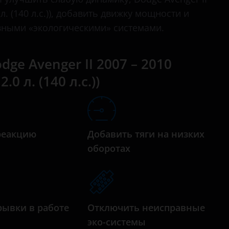
бензиновый 2.4 л. (175 л.с.)
Challenger
. (140 л.с.)), добавить движку мощности и
бензиновый 2.7 л. (192 л.с.)
вными «экологическими» системами.
Charger
бензиновый 3.5 л. (235 л.с.)
Durango
ge Avenger II 2007 – 2010
бензиновый 3.5 л. (238 л.с.)
Journey
 л. (140 л.с.))
дизельный турбированный 2.0 л. (140 л.с.)
Nitro
Ram
Stratus
реакцию
Добавить тяги на низких
а
оборотах
рывки в работе
Отключить неисправные
эко-системы