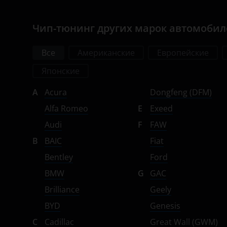
Omoda
Чип-тюнинг других марок автомоби
Opel
Все
Американские
Европейские
Peugeot
Японские
Porsche
A
Acura
Dongfeng (DFM)
Ravon
Alfa Romeo
E
Exeed
Renault
Audi
F
FAW
Saab
B
BAIC
Fiat
Seat
Bentley
Ford
BMW
G
GAC
Skoda
Brilliance
Geely
Smart
BYD
Genesis
SsangYong
C
Cadillac
Great Wall (GWM)