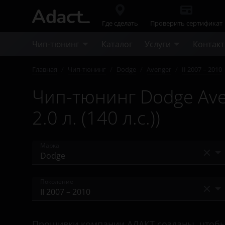
Где сделать
Проверить сертификат
Чип-тюнинг
Каталог
Услуги
Контак
Главная
/
Чип-тюнинг
/
Dodge
/
Avenger
/
II 2007 – 2010
Чип-тюнинг Dodge Ave
2.0 л. (140 л.с.))
Марка
Acura
Поколение
Alfa Romeo
II 2007 – 2010
Audi
Прошивки компании АДАКТ созданы, чтобы 