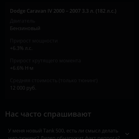
Jeep
Dodge Caravan IV 2000 – 2007 3.3 л. (182 л.с.)
Kaiyi
Двигатель
KIA
Бензиновый
Land Rover
Прирост мощности
+6.3% л.с.
Lexus
Прирост крутящего момента
Lifan
+6.6% Н·м
Luxgen
Средняя стоимость (только тюнинг)
Mazda
12 000 руб.
Mercedes
Нас часто спрашивают
MINI
Mitsubishi
У меня новый Tank 500, есть ли смысл делать
Nissan
чип-тюнинг? Дилер обнаружит факт репрога?