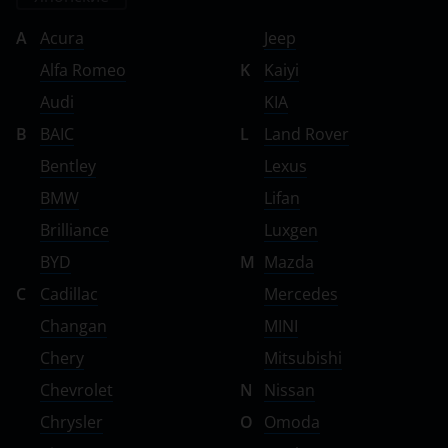
A
Acura
Jeep
Alfa Romeo
K
Kaiyi
Audi
KIA
B
BAIC
L
Land Rover
Bentley
Lexus
BMW
Lifan
Brilliance
Luxgen
BYD
M
Mazda
C
Cadillac
Mercedes
Changan
MINI
Chery
Mitsubishi
Chevrolet
N
Nissan
Chrysler
O
Omoda