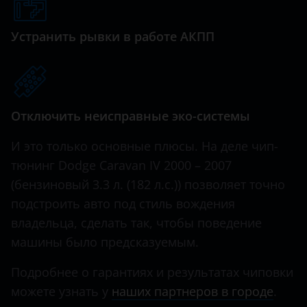
Genesis
Great Wall (GWM)
Устранить рывки в работе АКПП
Haval
Hawtai
Отключить неисправные эко-системы
Honda
Hummer
И это только основные плюсы. На деле чип-
тюнинг Dodge Caravan IV 2000 – 2007
Hyundai
(бензиновый 3.3 л. (182 л.с.)) позволяет точно
Infiniti
подстроить авто под стиль вождения
владельца, сделать так, чтобы поведение
Iveco
машины было предсказуемым.
JAC
Подробнее о гарантиях и результатах чиповки
Jaguar
можете узнать у
наших партнеров в городе
.