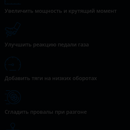
Daewoo
Увеличить мощность и крутящий момент
Daihatsu
Datsun
Dodge
Улучшить реакцию педали газа
Dongfeng (DFM)
Exeed
FAW
Добавить тяги на низких оборотах
Fiat
Ford
GAC
Сгладить провалы при разгоне
Geely