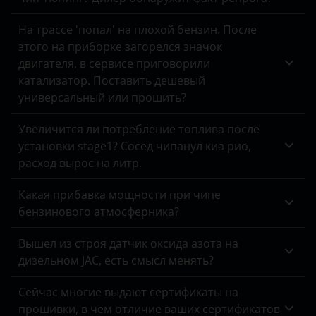
Omoda
На трассе 'попал' на плохой бензин. После
этого на приборке загорелся значок
Opel
двигателя, в сервисе приговорили
катализатор. Поставить дешевый
Peugeot
универсальный или прошить?
Porsche
Увеличится ли потребление топлива после
Ravon
установки stage1? Сосед чипанул киа рио,
расход вырос на литр.
Renault
Saab
Какая прибавка мощности при чипе
бензинового атмосферника?
Seat
Вышел из строя датчик оксида азота на
Skoda
дизельном JAC, есть смысл менять?
Smart
Сейчас многие выдают сертификаты на
SsangYong
прошивки, в чем отличие ваших сертификатов