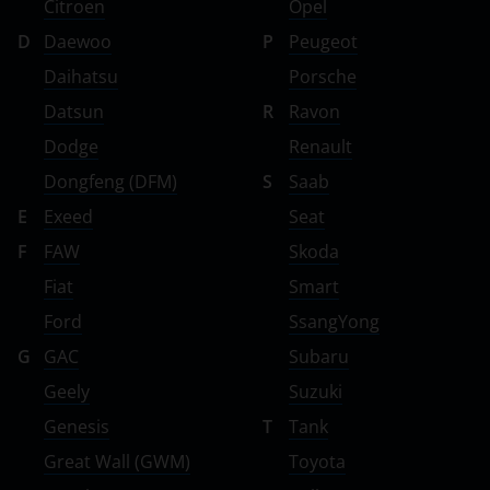
Citroen
Opel
D
Daewoo
P
Peugeot
Daihatsu
Porsche
Datsun
R
Ravon
Dodge
Renault
Dongfeng (DFM)
S
Saab
E
Exeed
Seat
F
FAW
Skoda
Fiat
Smart
Ford
SsangYong
G
GAC
Subaru
Geely
Suzuki
Genesis
T
Tank
Great Wall (GWM)
Toyota