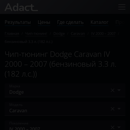
Результаты
Цены
Где сделать
Каталог
Прове
Главная
/
Чип-тюнинг
/
Dodge
/
Caravan
/
IV 2000 – 2007
/
бензиновый 3.3 л. (182 л.с.)
Чип-тюнинг Dodge Caravan IV
2000 – 2007 (бензиновый 3.3 л.
(182 л.с.))
Марка
Acura
Модель
Alfa Romeo
Avenger
Поколение
Audi