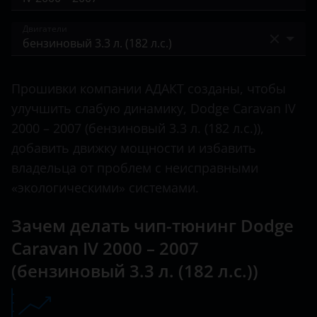
Caliber
BAIC
IV 2000 – 2007
Двигатели
Caravan
Bentley
V 2007 – 2020
Challenger
бензиновый 2.4 л. (152 л.с.)
BMW
Прошивки компании АДАКТ созданы, чтобы
Charger
бензиновый 3.3 л. (182 л.с.)
Brilliance
улучшить слабую динамику, Dodge Caravan IV
Durango
бензиновый 3.5 л. (233 л.с.)
2000 – 2007 (бензиновый 3.3 л. (182 л.с.)),
BYD
добавить движку мощности и избавить
Journey
бензиновый 3.8 л. (218 л.с.)
Cadillac
владельца от проблем с неисправными
Nitro
«экологическими» системами.
Changan
Ram
Chery
Зачем делать чип-тюнинг Dodge
Stratus
Caravan IV 2000 – 2007
Chevrolet
(бензиновый 3.3 л. (182 л.с.))
Chrysler
Citroen