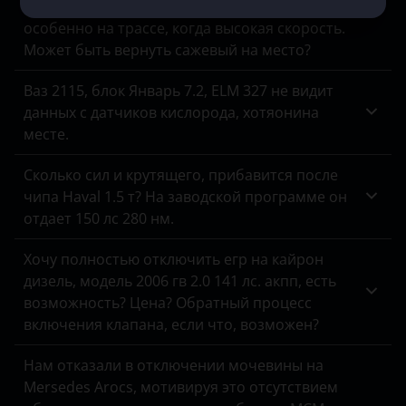
Машина все время коптит на форсаже,
ЗАЗ
особенно на трассе, когда высокая скорость.
Может быть вернуть сажевый на место?
УАЗ
Ваз 2115, блок Январь 7.2, ELM 327 не видит
данных с датчиков кислорода, хотяонина
месте.
Сколько сил и крутящего, прибавится после
чипа Haval 1.5 т? На заводской программе он
отдает 150 лс 280 нм.
Хочу полностью отключить егр на кайрон
дизель, модель 2006 гв 2.0 141 лс. акпп, есть
возможность? Цена? Обратный процесс
включения клапана, если что, возможен?
Нам отказали в отключении мочевины на
Mersedes Arocs, мотивируя это отсутствием