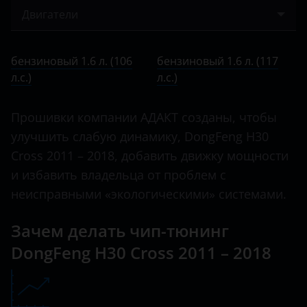
2011 – 2018
A30
Двигатели
Bentley
A9
бензиновый 1.6 л. (106 л.с.)
BMW
бензиновый 1.6 л. (106
бензиновый 1.6 л. (117
AX7
бензиновый 1.6 л. (117 л.с.)
л.с.)
Brilliance
л.с.)
DF6
BYD
Прошивки компании АДАКТ созданы, чтобы
H30 Cross
Cadillac
улучшить слабую динамику, DongFeng H30
Rich
Cross 2011 – 2018, добавить движку мощности
Changan
и избавить владельца от проблем с
S30
Chery
неисправными «экологическими» системами.
Chevrolet
Зачем делать чип-тюнинг
Chrysler
DongFeng H30 Cross 2011 – 2018
Citroen
Daewoo