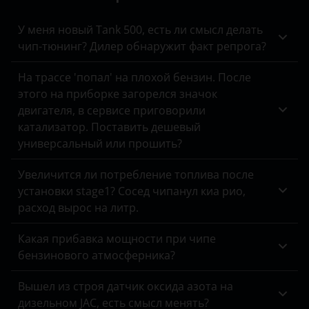
Kaiyi
У меня новый Tank 500, есть ли смысл делать
KIA
чип-тюнинг? Дилер обнаружит факт репрога?
Land Rover
На трассе 'попал' на плохой бензин. После
Lexus
этого на приборке загорелся значок
двигателя, в сервисе приговорили
Lifan
катализатор. Поставить дешевый
универсальный или прошить?
Luxgen
Mazda
Увеличится ли потребление топлива после
установки stage1? Сосед чипанул киа рио,
Mercedes
расход вырос на литр.
MINI
Какая прибавка мощности при чипе
Mitsubishi
бензинового атмосферника?
Nissan
Вышел из строя датчик оксида азота на
дизельном JAC, есть смысл менять?