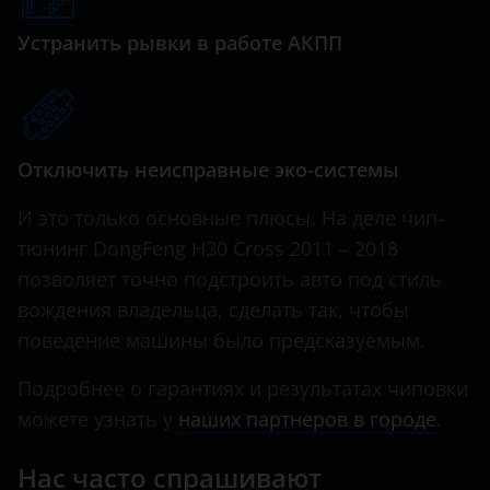
Great Wall (GWM)
Устранить рывки в работе АКПП
Haval
Hawtai
Honda
Отключить неисправные эко-системы
Hummer
И это только основные плюсы. На деле чип-
Hyundai
тюнинг DongFeng H30 Cross 2011 – 2018
позволяет точно подстроить авто под стиль
Infiniti
вождения владельца, сделать так, чтобы
Iveco
поведение машины было предсказуемым.
JAC
Подробнее о гарантиях и результатах чиповки
Jaguar
можете узнать у
наших партнеров в городе
.
Jeep
Нас часто спрашивают