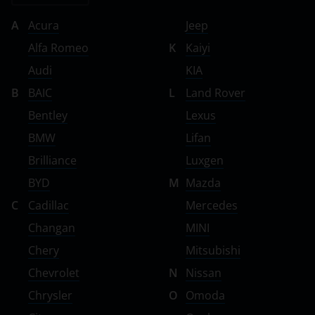
A
Acura
Jeep
Alfa Romeo
K
Kaiyi
Audi
KIA
B
BAIC
L
Land Rover
Bentley
Lexus
BMW
Lifan
Brilliance
Luxgen
BYD
M
Mazda
C
Cadillac
Mercedes
Changan
MINI
Chery
Mitsubishi
Chevrolet
N
Nissan
Chrysler
O
Omoda