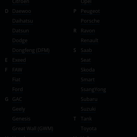
Citroen
Opel
D
Daewoo
P
Peugeot
Daihatsu
Porsche
Datsun
R
Ravon
Dodge
Renault
Dongfeng (DFM)
S
Saab
E
Exeed
Seat
F
FAW
Skoda
Fiat
Smart
Ford
SsangYong
G
GAC
Subaru
Geely
Suzuki
Genesis
T
Tank
Great Wall (GWM)
Toyota