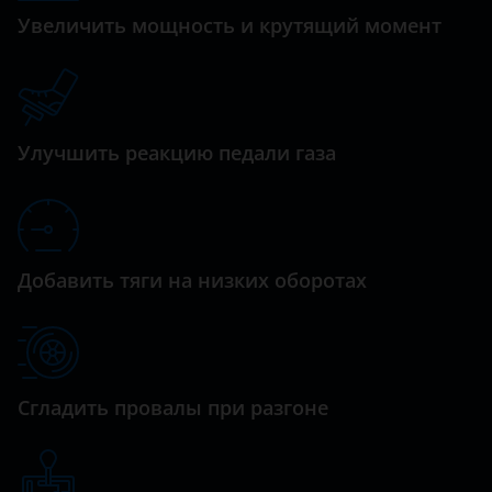
Увеличить мощность и крутящий момент
Daihatsu
Datsun
Dodge
Улучшить реакцию педали газа
Dongfeng (DFM)
Exeed
FAW
Добавить тяги на низких оборотах
Fiat
Ford
GAC
Сгладить провалы при разгоне
Geely
Genesis