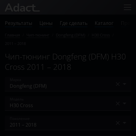
Результаты
Цены
Где сделать
Каталог
Прове
Главная
/
Чип-тюнинг
/
Dongfeng (DFM)
/
H30 Cross
/
2011 – 2018
Чип-тюнинг Dongfeng (DFM) H30
Cross 2011 – 2018
Марка
Acura
Модель
Alfa Romeo
370
Поколение
Audi
580
BAIC