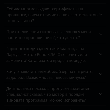
Omoda
Сейчас многие выдают сертификаты на
Opel
прошивки, в чем отличие ваших сертификатов
Peugeot
от остальных?
Porsche
При отключении вихревых заслонок у меня
частично пропали 'низы', что делать?
Ravon
Горит чек коду заднего лямбда зонда на
Renault
Ларгусе, мотор Рено К7М. Отключить или
Saab
заменить? Катализатор вроде в порядке.
Seat
Хочу отключить иммобилайзер на патриоте,
задолбал. Возможность, плюсы, минусы?
Skoda
Диагностика показала пропуски зажигания,
Smart
специалист сказал, что мотор в порядке,
SsangYong
виновата программа, можно исправить?
Subaru