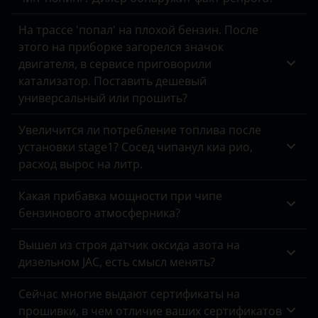
Omoda
На трассе 'попал' на плохой бензин. После
этого на приборке загорелся значок
Opel
двигателя, в сервисе приговорили
катализатор. Поставить дешевый
Peugeot
универсальный или прошить?
Porsche
Увеличится ли потребление топлива после
Ravon
установки stage1? Сосед чипанул киа рио,
расход вырос на литр.
Renault
Saab
Какая прибавка мощности при чипе
бензинового атмосферника?
Seat
Вышел из строя датчик оксида азота на
Skoda
дизельном JAC, есть смысл менять?
Smart
Сейчас многие выдают сертификаты на
SsangYong
прошивки, в чем отличие ваших сертификатов