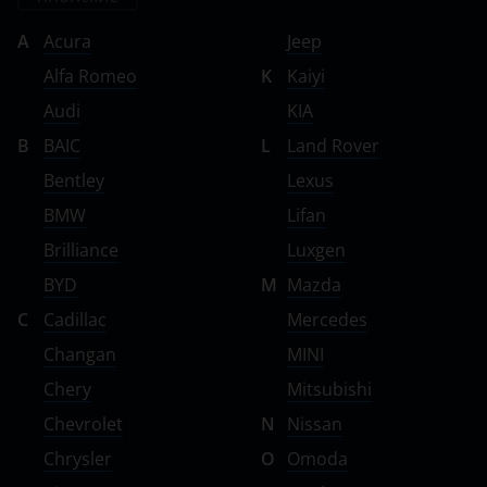
A
Acura
Jeep
Alfa Romeo
K
Kaiyi
Audi
KIA
B
BAIC
L
Land Rover
Bentley
Lexus
BMW
Lifan
Brilliance
Luxgen
BYD
M
Mazda
C
Cadillac
Mercedes
Changan
MINI
Chery
Mitsubishi
Chevrolet
N
Nissan
Chrysler
O
Omoda