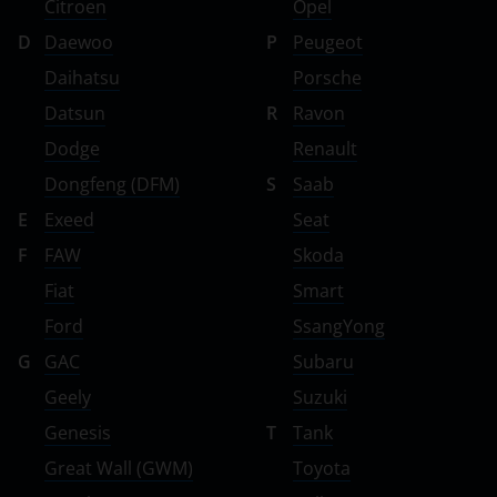
Citroen
Opel
D
Daewoo
P
Peugeot
Daihatsu
Porsche
Datsun
R
Ravon
Dodge
Renault
Dongfeng (DFM)
S
Saab
E
Exeed
Seat
F
FAW
Skoda
Fiat
Smart
Ford
SsangYong
G
GAC
Subaru
Geely
Suzuki
Genesis
T
Tank
Great Wall (GWM)
Toyota