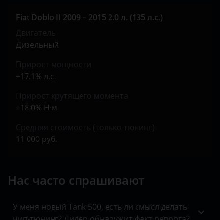
Jeep
Fiat Doblo II 2009 – 2015 2.0 л. (135 л.с.)
Kaiyi
Двигатель
KIA
Дизельный
Land Rover
Прирост мощности
+17.1% л.с.
Lexus
Прирост крутящего момента
Lifan
+18.0% Н·м
Luxgen
Средняя стоимость (только тюнинг)
Mazda
11 000 руб.
Mercedes
Нас часто спрашивают
MINI
Mitsubishi
У меня новый Tank 500, есть ли смысл делать
Nissan
чип-тюнинг? Дилер обнаружит факт репрога?