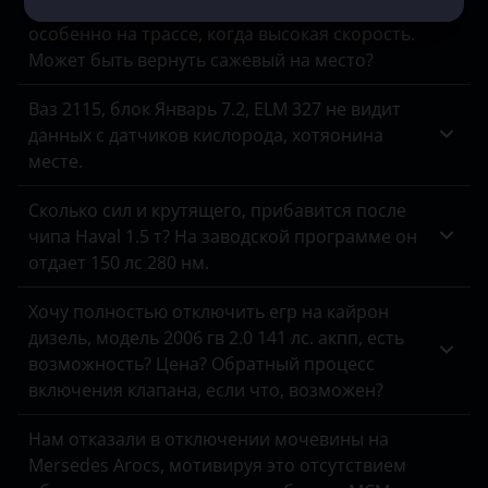
Машина все время коптит на форсаже,
ЗАЗ
особенно на трассе, когда высокая скорость.
Может быть вернуть сажевый на место?
УАЗ
Ваз 2115, блок Январь 7.2, ELM 327 не видит
данных с датчиков кислорода, хотяонина
месте.
Сколько сил и крутящего, прибавится после
чипа Haval 1.5 т? На заводской программе он
отдает 150 лс 280 нм.
Хочу полностью отключить егр на кайрон
дизель, модель 2006 гв 2.0 141 лс. акпп, есть
возможность? Цена? Обратный процесс
включения клапана, если что, возможен?
Нам отказали в отключении мочевины на
Mersedes Arocs, мотивируя это отсутствием