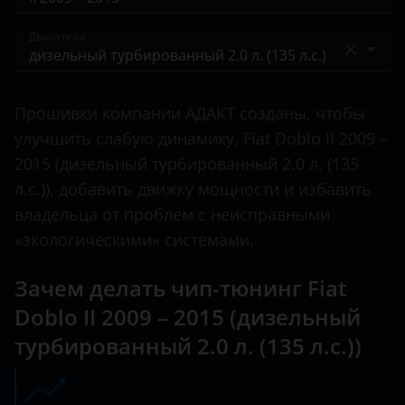
500L
BAIC
I 2000 – 2005
Двигатели
500X
Bentley
I 2005 – 2015
600
бензиновый 1.4 л. (95 л.с.)
BMW
II 2009 – 2015
Прошивки компании АДАКТ созданы, чтобы
Albea
бензиновый турбированный 1.4 л. (120 л.с.)
Brilliance
улучшить слабую динамику, Fiat Doblo II 2009 –
II 2015 – н.в.
Bravo
дизельный турбированный 1.3 л. (90 л.с.)
2015 (дизельный турбированный 2.0 л. (135
BYD
л.с.)), добавить движку мощности и избавить
Croma
дизельный турбированный 1.6 л. (105 л.с.)
Cadillac
владельца от проблем с неисправными
Doblo
дизельный турбированный 1.6 л. (110 л.с.)
«экологическими» системами.
Changan
Ducato
дизельный турбированный 1.6 л. (90 л.с.)
Chery
Зачем делать чип-тюнинг Fiat
Fiorino
дизельный турбированный 2.0 л. (135 л.с.)
Doblo II 2009 – 2015 (дизельный
Chevrolet
Freemont
турбированный 2.0 л. (135 л.с.))
Chrysler
Fullback
Citroen