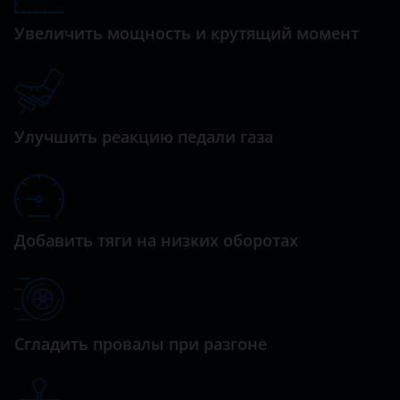
Idea
Daewoo
Увеличить мощность и крутящий момент
Linea
Daihatsu
Panda
Datsun
Punto
Dodge
Улучшить реакцию педали газа
Scudo
Dongfeng (DFM)
Exeed
FAW
Добавить тяги на низких оборотах
Fiat
Ford
GAC
Сгладить провалы при разгоне
Geely