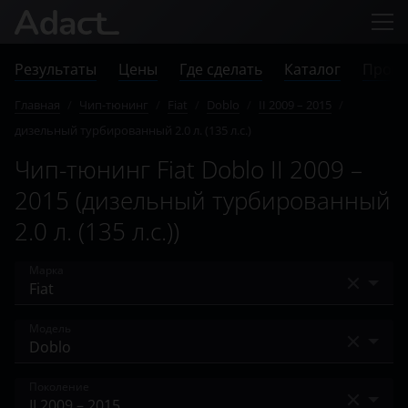
Результаты
Цены
Где сделать
Каталог
Прове
Главная
/
Чип-тюнинг
/
Fiat
/
Doblo
/
II 2009 – 2015
/
дизельный турбированный 2.0 л. (135 л.с.)
Чип-тюнинг Fiat Doblo II 2009 –
2015 (дизельный турбированный
2.0 л. (135 л.с.))
Марка
Acura
Модель
Alfa Romeo
500
Поколение
Audi