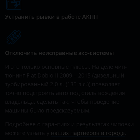
Genesis
Great Wall (GWM)
Устранить рывки в работе АКПП
Haval
Hawtai
Отключить неисправные эко-системы
Honda
Hummer
И это только основные плюсы. На деле чип-
тюнинг Fiat Doblo II 2009 – 2015 (дизельный
Hyundai
турбированный 2.0 л. (135 л.с.)) позволяет
Infiniti
точно подстроить авто под стиль вождения
владельца, сделать так, чтобы поведение
Iveco
машины было предсказуемым.
JAC
Подробнее о гарантиях и результатах чиповки
Jaguar
можете узнать у
наших партнеров в городе
.