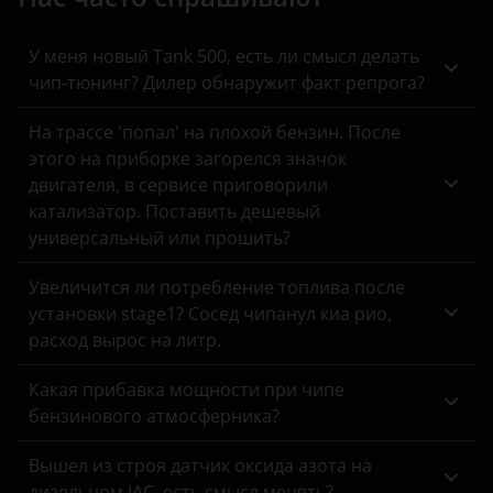
Kaiyi
KIA
У меня новый Tank 500, есть ли смысл делать
чип-тюнинг? Дилер обнаружит факт репрога?
Land Rover
На трассе 'попал' на плохой бензин. После
Lexus
этого на приборке загорелся значок
двигателя, в сервисе приговорили
Lifan
катализатор. Поставить дешевый
Luxgen
универсальный или прошить?
Mazda
Увеличится ли потребление топлива после
установки stage1? Сосед чипанул киа рио,
Mercedes
расход вырос на литр.
MINI
Какая прибавка мощности при чипе
Mitsubishi
бензинового атмосферника?
Nissan
Вышел из строя датчик оксида азота на
дизельном JAC, есть смысл менять?