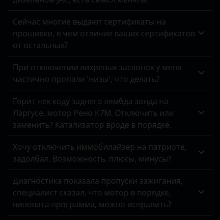
Omoda
Opel
Сейчас многие выдают сертификаты на
прошивки, в чем отличие ваших сертификатов
Peugeot
от остальных?
Porsche
При отключении вихревых заслонок у меня
частично пропали 'низы', что делать?
Ravon
Renault
Горит чек коду заднего лямбда зонда на
Ларгусе, мотор Рено К7М. Отключить или
Saab
заменить? Катализатор вроде в порядке.
Seat
Хочу отключить иммобилайзер на патриоте,
Skoda
задолбал. Возможность, плюсы, минусы?
Smart
Диагностика показала пропуски зажигания,
специалист сказал, что мотор в порядке,
SsangYong
виновата программа, можно исправить?
Subaru