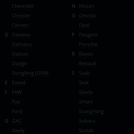
Chevrolet
N
Nissan
Chrysler
O
Omoda
Citroen
Opel
D
Daewoo
P
Peugeot
Daihatsu
Porsche
Datsun
R
Ravon
Dodge
Renault
Dongfeng (DFM)
S
Saab
E
Exeed
Seat
F
FAW
Skoda
Fiat
Smart
Ford
SsangYong
G
GAC
Subaru
Geely
Suzuki