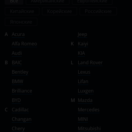
Все
Американские
Европейские
Китайские
Корейские
Российские
Японские
A
Acura
Jeep
Alfa Romeo
K
Kaiyi
Audi
KIA
B
BAIC
L
Land Rover
Bentley
Lexus
BMW
Lifan
Brilliance
Luxgen
BYD
M
Mazda
C
Cadillac
Mercedes
Changan
MINI
Chery
Mitsubishi