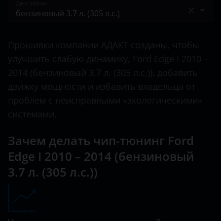
I 2006 – 2010
Двигатели
C-Max
Bentley
I 2010 – 2014
Ecosport
бензиновый 3.5 л. (288 л.с.)
BMW
II 2015 – 2018
Прошивки компании АДАКТ созданы, чтобы
Edge
бензиновый 3.7 л. (305 л.с.)
Brilliance
улучшить слабую динамику, Ford Edge I 2010 –
II 2018 – н.в.
Escape
бензиновый турбированный 2.0 л. (240 л.с.)
2014 (бензиновый 3.7 л. (305 л.с.)), добавить
BYD
движку мощности и избавить владельца от
Everest
Cadillac
проблем с неисправными «экологическими»
Expedition
системами.
Changan
Explorer
Chery
Зачем делать чип-тюнинг Ford
Fiesta
Edge I 2010 – 2014 (бензиновый
Chevrolet
Focus
3.7 л. (305 л.с.))
Chrysler
Fusion
Citroen
Galaxy
Daewoo