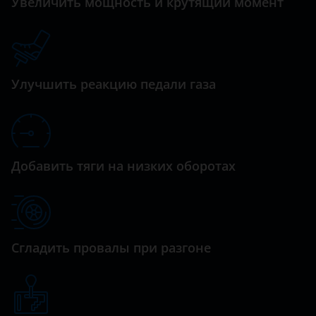
Увеличить мощность и крутящий момент
Kuga
Daihatsu
Maverick
Datsun
Mondeo
Dodge
Улучшить реакцию педали газа
Mustang
Dongfeng (DFM)
Ranger
Exeed
S-Max
FAW
Добавить тяги на низких оборотах
Tourneo
Fiat
Tourneo Custom
Ford
Transit
GAC
Сгладить провалы при разгоне
Transit Connect
Geely
Transit Custom
Genesis