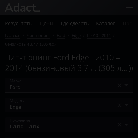
Результаты
Цены
Где сделать
Каталог
Прове
Главная
/
Чип-тюнинг
/
Ford
/
Edge
/
I 2010 – 2014
/
бензиновый 3.7 л. (305 л.с.)
Чип-тюнинг Ford Edge I 2010 –
2014 (бензиновый 3.7 л. (305 л.с.))
Марка
Acura
Модель
Alfa Romeo
Bronco
Поколение
Audi
Bronco Sport
BAIC