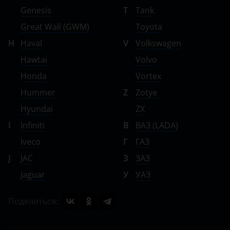
Genesis
T
Tank
Great Wall (GWM)
Toyota
H
Haval
V
Volkswagen
Hawtai
Volvo
Honda
Vortex
Hummer
Z
Zotye
Hyundai
ZX
I
Infiniti
В
ВАЗ (LADA)
Iveco
Г
ГАЗ
J
JAC
З
ЗАЗ
Jaguar
У
УАЗ
Поделиться: