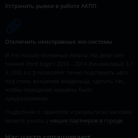
Great Wall (GWM)
Устранить рывки в работе АКПП
Haval
Hawtai
Отключить неисправные эко-системы
Honda
Hummer
И это только основные плюсы. На деле чип-
тюнинг Ford Edge I 2010 – 2014 (бензиновый 3.7
Hyundai
л. (305 л.с.)) позволяет точно подстроить авто
Infiniti
под стиль вождения владельца, сделать так,
чтобы поведение машины было
Iveco
предсказуемым.
JAC
Подробнее о гарантиях и результатах чиповки
Jaguar
можете узнать у
наших партнеров в городе
.
Jeep
Нас часто спрашивают