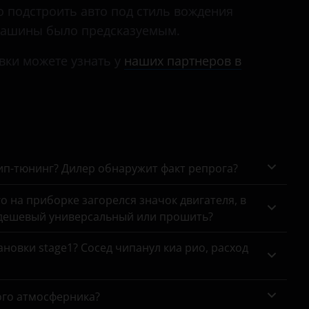
Mondeo
чно подстроить авто под стиль вождения
 машины было предсказуемым.
Mustang
вки можете узнать у
наших партнеров в
Ranger
S-Max
Tourneo
Tourneo Custom
чип-тюнинг? Дилер обнаружит факт репрога?
Transit
го на приборке загорелся значок двигателя, в
Transit Connect
 дешевый универсальный или прошить?
Transit Custom
новки stage1? Сосед чипанул киа рио, расход
ого атмосферника?