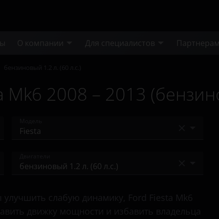
ты
О компании
Для специалистов
Партнера
бензиновый 1.2 л. (60 л.с.)
 Mk6 2008 – 2013 (бензинов
Модель
Bronco
Двигатели
Bronco Sport
бензиновый 1.2 л. (60 л.с.)
C-Max
улучшить слабую динамику, Ford Fiesta Mk6
бензиновый 1.2 л. (82 л.с.)
Ecosport
 добавить движку мощности и избавить владельца