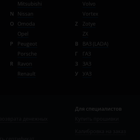
Mitsubishi
Volvo
N
Nissan
Vortex
O
Omoda
Z
Zotye
Opel
ZX
P
Peugeot
В
ВАЗ (LADA)
Porsche
Г
ГАЗ
R
Ravon
З
ЗАЗ
Renault
У
УАЗ
Для специалистов
возврата денежных
Купить прошивки
Калибровка на заказ
ть сертификат