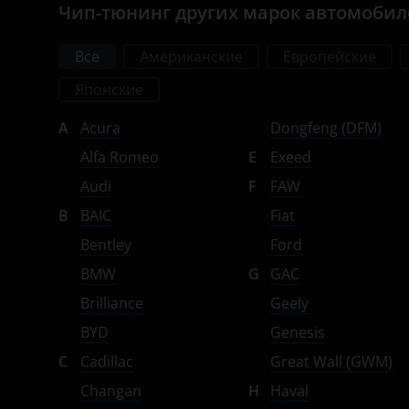
Чип-тюнинг других марок автомоби
Opel
Все
Американские
Европейские
Peugeot
Японские
Porsche
A
Acura
Dongfeng (DFM)
Ravon
Alfa Romeo
E
Exeed
Renault
Audi
F
FAW
Saab
B
BAIC
Fiat
Seat
Bentley
Ford
BMW
G
GAC
Skoda
Brilliance
Geely
Smart
BYD
Genesis
SsangYong
C
Cadillac
Great Wall (GWM)
Subaru
Changan
H
Haval