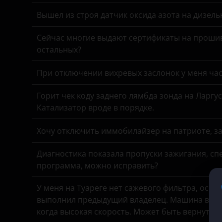
Great Wall (GWM)
Вышел из строя датчик оксида азота на дизель
Haval
Сейчас многие выдают сертификаты на прошив
Hawtai
остальных?
Honda
При отключении вихревых заслонок у меня час
Hummer
Горит чек коду заднего лямбда зонда на Ларгу
Hyundai
Катализатор вроде в порядке.
Infiniti
Хочу отключить иммобилайзер на патриоте, з
Iveco
Диагностика показала пропуски зажигания, спе
JAC
программа, можно исправить?
Jaguar
У меня на Туареге нет сажевого фильтра, осмо
Jeep
выполнил предыдущий владелец. Машина все в
когда высокая скорость. Может быть вернуть 
Kaiyi