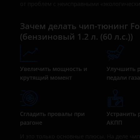
Mk6 2012 – 2019
от проблем с неисправными «экологическ
Bentley
Mk7 2017 – н.в.
BMW
Зачем делать чип-тюнинг For
Mk7 2021 – н.в.
Brilliance
(бензиновый 1.2 л. (60 л.с.))
BYD
Cadillac
Changan
Увеличить мощность и
Улучшить 
крутящий момент
педали газ
Chery
Chevrolet
Chrysler
Сгладить провалы при
Устранить 
Citroen
разгоне
АКПП
Daewoo
И это только основные плюсы. На деле чип-