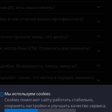
ном JAC, есть смысл менять?
ки, в чем отличие ваших сертификатов от
тично пропали 'низы', что делать?
се, мотор Рено К7М. Отключить или заменить?
адолбал. Возможность, плюсы, минусы?
циалист сказал, что мотор в порядке, виновата
Мы используем cookies
тр выхлопной системы показал, что удаление
Cookies помогают сайту работать стабильно,
ремя коптит на форсаже, особенно на трассе,
сохранять настройки и улучшать качество сервиса.
сажевый на место?