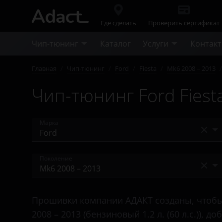
Где сделать
Проверить сертификат
Чип-тюнинг
Каталог
Услуги
Контак
Главная
/
Чип-тюнинг
/
Ford
/
Fiesta
/
Mk6 2008 – 2013
/
Чип-тюнинг Ford Fiesta
Марка
Acura
Поколение
Alfa Romeo
Mk5 2002 – 2008
Audi
Прошивки компании АДАКТ созданы, чтобы 
Mk6 2008 – 2013
BAIC
2008 – 2013 (бензиновый 1.2 л. (60 л.с.)),