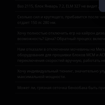
Ваз 2115, блок Январь 7.2, ELM 327 не видит д
KIA
Сколько сил и крутящего, прибавится после чи
Land Rover
отдает 150 лс 280 нм.
Lexus
Хочу полностью отключить егр на кайрон дизель,
Lifan
возможность? Цена? Обратный процесс включе
Luxgen
Нам отказали в отключении мочевины на Merse
оборудования для прошивки блоков MCM и ACM
Mazda
переключения скоростей вручную, работать н
Mercedes
Хочу индивидуальный тюнинг, значительно улу
MINI
максимальной мощности.
Mitsubishi
Может ли, грязная сеточка бензобака быть пр
Nissan
Omoda