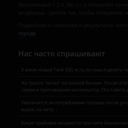
Daihatsu
(бензиновый 1.2 л. (60 л.с.)) позволяет то
владельца, сделать так, чтобы поведение
Datsun
Подробнее о гарантиях и результатах чипо
Dodge
городе
.
Dongfeng (DFM)
Exeed
Нас часто спрашивают
FAW
У меня новый Tank 500, есть ли смысл делать 
Fiat
На трассе 'попал' на плохой бензин. После это
Ford
сервисе приговорили катализатор. Поставить
GAC
Увеличится ли потребление топлива после уста
Geely
вырос на литр.
Genesis
Какая прибавка мощности при чипе бензинов