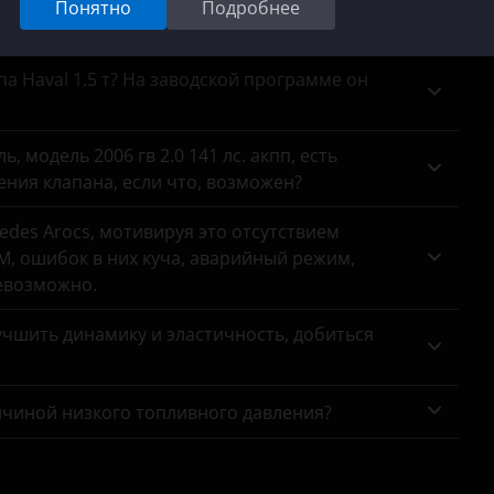
Понятно
Подробнее
анных с датчиков кислорода, хотяонина месте.
па Haval 1.5 т? На заводской программе он
 модель 2006 гв 2.0 141 лс. акпп, есть
ния клапана, если что, возможен?
des Arocs, мотивируя это отсутствием
, ошибок в них куча, аварийный режим,
евозможно.
чшить динамику и эластичность, добиться
ичиной низкого топливного давления?