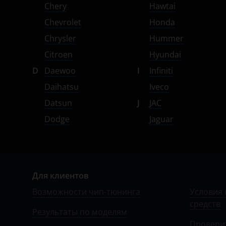
Chery
Hawtai
Suzuki
Chevrolet
Honda
Tank
Chrysler
Hummer
Toyota
Citroen
Hyundai
Volkswagen
D
Daewoo
I
Infiniti
Daihatsu
Iveco
Volvo
Datsun
J
JAC
Vortex
Dodge
Jaguar
Zotye
ZX
ВАЗ (LADA)
Для клиентов
ГАЗ
Возможности чип-тюнинга
Условия 
средств
ЗАЗ
Результаты по моделям
Провери