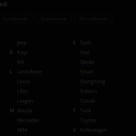
лей
Китайские
Корейские
Российские
Jeep
S
Saab
K
Kaiyi
Seat
KIA
Skoda
L
Land Rover
Smart
Lexus
SsangYong
Lifan
Subaru
Luxgen
Suzuki
M
Mazda
T
Tank
Mercedes
Toyota
MINI
V
Volkswagen