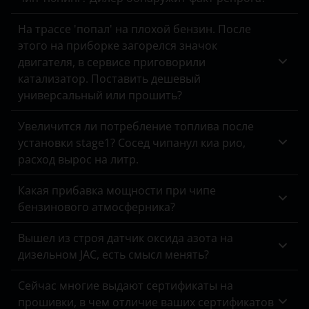
Omoda
На трассе 'попал' на плохой бензин. После
этого на приборке загорелся значок
Opel
двигателя, в сервисе приговорили
катализатор. Поставить дешевый
Peugeot
универсальный или прошить?
Porsche
Увеличится ли потребление топлива после
Ravon
установки stage1? Сосед чипанул киа рио,
расход вырос на литр.
Renault
Saab
Какая прибавка мощности при чипе
бензинового атмосферника?
Seat
Вышел из строя датчик оксида азота на
Skoda
дизельном JAC, есть смысл менять?
Smart
Сейчас многие выдают сертификаты на
SsangYong
прошивки, в чем отличие ваших сертификатов