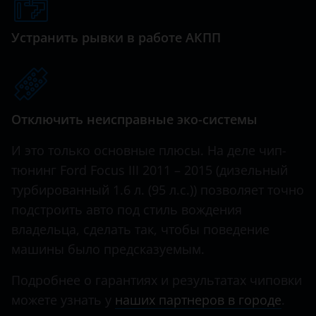
Genesis
Great Wall (GWM)
Устранить рывки в работе АКПП
Haval
Hawtai
Отключить неисправные эко-системы
Honda
Hummer
И это только основные плюсы. На деле чип-
тюнинг Ford Focus III 2011 – 2015 (дизельный
Hyundai
турбированный 1.6 л. (95 л.с.)) позволяет точно
Infiniti
подстроить авто под стиль вождения
владельца, сделать так, чтобы поведение
Iveco
машины было предсказуемым.
JAC
Подробнее о гарантиях и результатах чиповки
Jaguar
можете узнать у
наших партнеров в городе
.