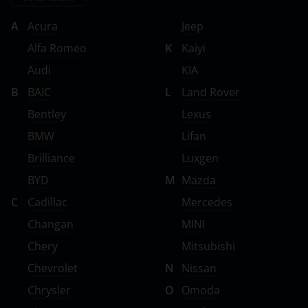
A
Acura
Jeep
Alfa Romeo
K
Kaiyi
Audi
KIA
B
BAIC
L
Land Rover
Bentley
Lexus
BMW
Lifan
Brilliance
Luxgen
BYD
M
Mazda
C
Cadillac
Mercedes
Changan
MINI
Chery
Mitsubishi
Chevrolet
N
Nissan
Chrysler
O
Omoda