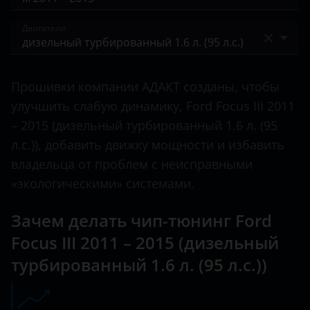
Bronco Sport
BAIC
I 2001 – 2005
Двигатели
C-Max
Bentley
II 2004 – 2008
Ecosport
бензиновый 1.6 л. (105 л.с.)
BMW
II 2007 – 2011
Прошивки компании АДАКТ созданы, чтобы
Edge
бензиновый 1.6 л. (125 л.с.)
Brilliance
улучшить слабую динамику, Ford Focus III 2011
III 2011 – 2015
Escape
бензиновый 1.6 л. (85 л.с.)
– 2015 (дизельный турбированный 1.6 л. (95
BYD
III 2014 – 2019
л.с.)), добавить движку мощности и избавить
Everest
бензиновый 2.0 л. (150 л.с.)
Cadillac
IV 2018 – н.в.
владельца от проблем с неисправными
Expedition
бензиновый 2.0 л. (160 л.с.)
«экологическими» системами.
Changan
IV 2021 – н.в.
Explorer
бензиновый турбированный 1.0 л. (100 л.с.)
Chery
Зачем делать чип-тюнинг Ford
Fiesta
бензиновый турбированный 1.0 л. (125 л.с.)
Focus III 2011 – 2015 (дизельный
Chevrolet
Focus
турбированный 1.6 л. (95 л.с.))
бензиновый турбированный 1.6 л. (150 л.с.)
Chrysler
Fusion
бензиновый турбированный 1.6 л. (182 л.с.)
Citroen