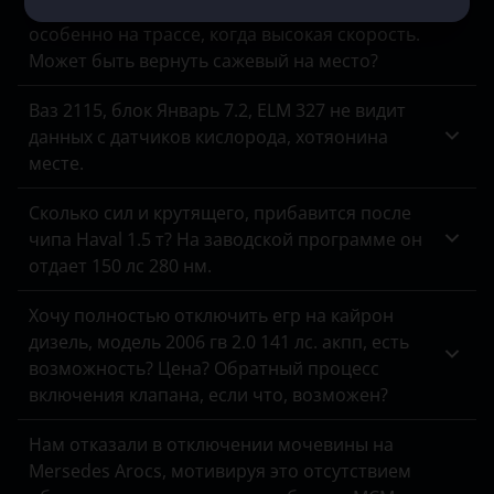
Машина все время коптит на форсаже,
ЗАЗ
особенно на трассе, когда высокая скорость.
Может быть вернуть сажевый на место?
УАЗ
Ваз 2115, блок Январь 7.2, ELM 327 не видит
данных с датчиков кислорода, хотяонина
месте.
Сколько сил и крутящего, прибавится после
чипа Haval 1.5 т? На заводской программе он
отдает 150 лс 280 нм.
Хочу полностью отключить егр на кайрон
дизель, модель 2006 гв 2.0 141 лс. акпп, есть
возможность? Цена? Обратный процесс
включения клапана, если что, возможен?
Нам отказали в отключении мочевины на
Mersedes Arocs, мотивируя это отсутствием