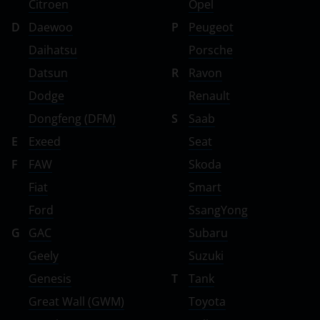
Citroen
Opel
D
Daewoo
P
Peugeot
Daihatsu
Porsche
Datsun
R
Ravon
Dodge
Renault
Dongfeng (DFM)
S
Saab
E
Exeed
Seat
F
FAW
Skoda
Fiat
Smart
Ford
SsangYong
G
GAC
Subaru
Geely
Suzuki
Genesis
T
Tank
Great Wall (GWM)
Toyota