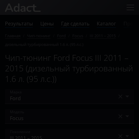
Результаты
Цены
Где сделать
Каталог
Прове
Главная
/
Чип-тюнинг
/
Ford
/
Focus
/
III 2011 – 2015
/
дизельный турбированный 1.6 л. (95 л.с.)
Чип-тюнинг Ford Focus III 2011 –
2015 (дизельный турбированный
1.6 л. (95 л.с.))
Марка
Acura
Модель
Alfa Romeo
Bronco
Поколение
Audi