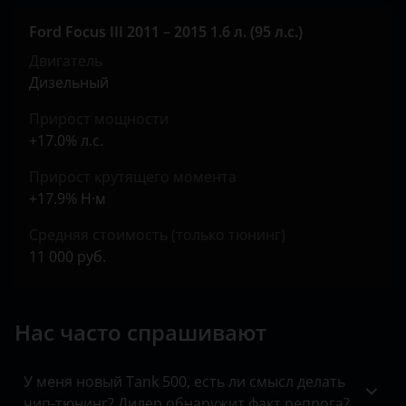
Jeep
Ford Focus III 2011 – 2015 1.6 л. (95 л.с.)
Kaiyi
Двигатель
KIA
Дизельный
Land Rover
Прирост мощности
+17.0% л.с.
Lexus
Прирост крутящего момента
Lifan
+17.9% Н·м
Luxgen
Средняя стоимость (только тюнинг)
Mazda
11 000 руб.
Mercedes
Нас часто спрашивают
MINI
Mitsubishi
У меня новый Tank 500, есть ли смысл делать
Nissan
чип-тюнинг? Дилер обнаружит факт репрога?