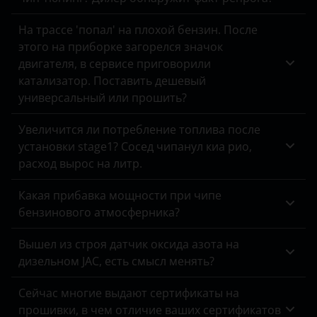
Omoda
На трассе 'попал' на плохой бензин. После
этого на приборке загорелся значок
Opel
двигателя, в сервисе приговорили
катализатор. Поставить дешевый
Peugeot
универсальный или прошить?
Porsche
Увеличится ли потребление топлива после
Ravon
установки stage1? Сосед чипанул киа рио,
расход вырос на литр.
Renault
Saab
Какая прибавка мощности при чипе
бензинового атмосферника?
Seat
Вышел из строя датчик оксида азота на
Skoda
дизельном JAC, есть смысл менять?
Smart
Сейчас многие выдают сертификаты на
SsangYong
прошивки, в чем отличие ваших сертификатов