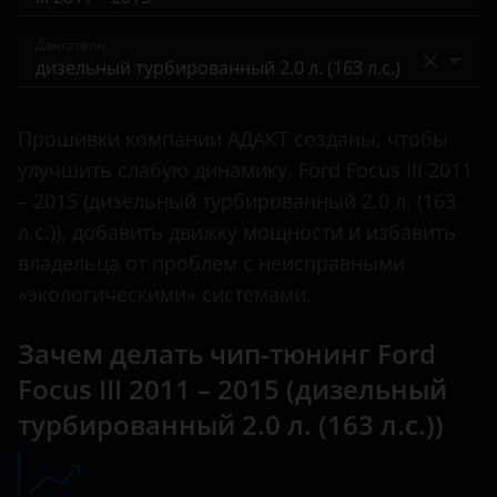
Bronco Sport
BAIC
I 2001 – 2005
Двигатели
C-Max
Bentley
II 2004 – 2008
Ecosport
бензиновый 1.6 л. (105 л.с.)
BMW
II 2007 – 2011
Прошивки компании АДАКТ созданы, чтобы
Edge
бензиновый 1.6 л. (125 л.с.)
Brilliance
улучшить слабую динамику, Ford Focus III 2011
III 2011 – 2015
Escape
бензиновый 1.6 л. (85 л.с.)
– 2015 (дизельный турбированный 2.0 л. (163
BYD
III 2014 – 2019
л.с.)), добавить движку мощности и избавить
Everest
бензиновый 2.0 л. (150 л.с.)
Cadillac
IV 2018 – н.в.
владельца от проблем с неисправными
Expedition
бензиновый 2.0 л. (160 л.с.)
«экологическими» системами.
Changan
IV 2021 – н.в.
Explorer
бензиновый турбированный 1.0 л. (100 л.с.)
Chery
Зачем делать чип-тюнинг Ford
Fiesta
бензиновый турбированный 1.0 л. (125 л.с.)
Focus III 2011 – 2015 (дизельный
Chevrolet
Focus
турбированный 2.0 л. (163 л.с.))
бензиновый турбированный 1.6 л. (150 л.с.)
Chrysler
Fusion
бензиновый турбированный 1.6 л. (182 л.с.)
Citroen