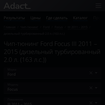
Результаты
Цены
Где сделать
Каталог
Прове
Главная
/
Чип-тюнинг
/
Ford
/
Focus
/
III 2011 – 2015
/
дизельный турбированный 2.0 л. (163 л.с.)
Чип-тюнинг Ford Focus III 2011 –
2015 (дизельный турбированный
2.0 л. (163 л.с.))
Марка
Acura
Модель
Alfa Romeo
Bronco
Поколение
Audi