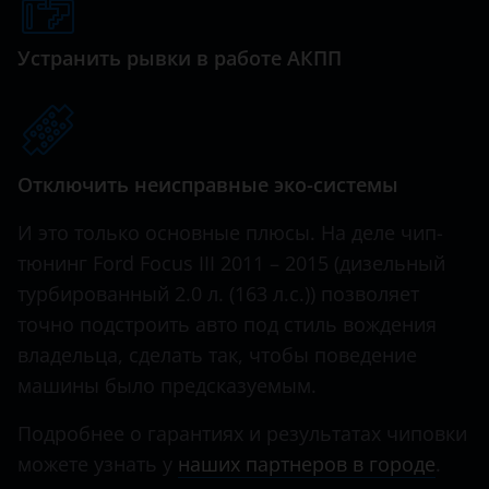
Genesis
Great Wall (GWM)
Устранить рывки в работе АКПП
Haval
Hawtai
Отключить неисправные эко-системы
Honda
Hummer
И это только основные плюсы. На деле чип-
тюнинг Ford Focus III 2011 – 2015 (дизельный
Hyundai
турбированный 2.0 л. (163 л.с.)) позволяет
Infiniti
точно подстроить авто под стиль вождения
владельца, сделать так, чтобы поведение
Iveco
машины было предсказуемым.
JAC
Подробнее о гарантиях и результатах чиповки
Jaguar
можете узнать у
наших партнеров в городе
.