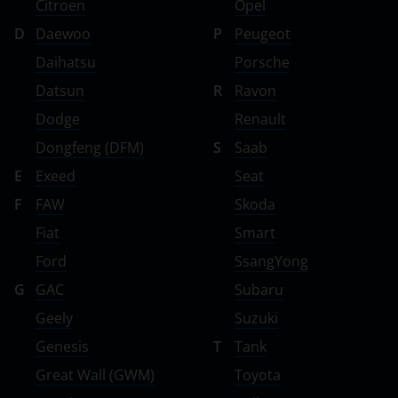
Citroen
Opel
D
Daewoo
P
Peugeot
Daihatsu
Porsche
Datsun
R
Ravon
Dodge
Renault
Dongfeng (DFM)
S
Saab
E
Exeed
Seat
F
FAW
Skoda
Fiat
Smart
Ford
SsangYong
G
GAC
Subaru
Geely
Suzuki
Genesis
T
Tank
Great Wall (GWM)
Toyota