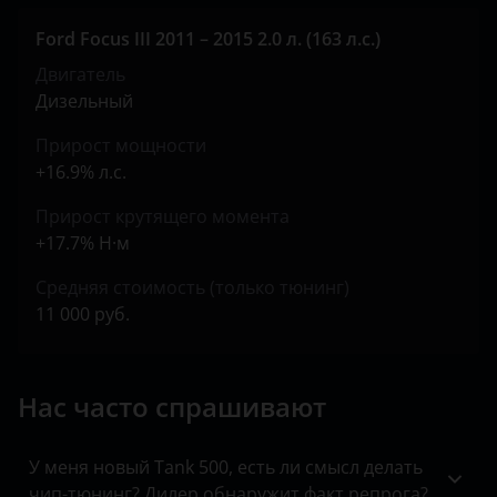
Jeep
Ford Focus III 2011 – 2015 2.0 л. (163 л.с.)
Kaiyi
Двигатель
KIA
Дизельный
Land Rover
Прирост мощности
+16.9% л.с.
Lexus
Прирост крутящего момента
Lifan
+17.7% Н·м
Luxgen
Средняя стоимость (только тюнинг)
Mazda
11 000 руб.
Mercedes
Нас часто спрашивают
MINI
Mitsubishi
У меня новый Tank 500, есть ли смысл делать
Nissan
чип-тюнинг? Дилер обнаружит факт репрога?