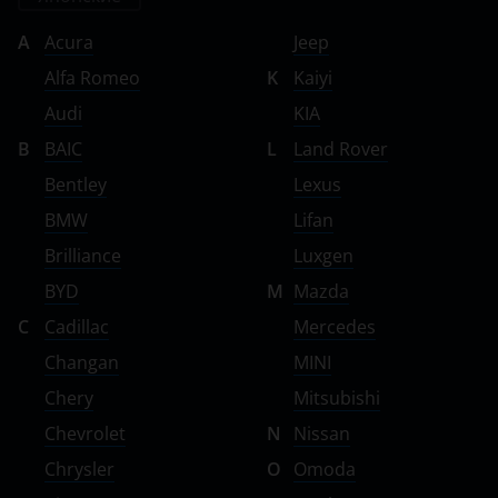
A
Acura
Jeep
Alfa Romeo
K
Kaiyi
Audi
KIA
B
BAIC
L
Land Rover
Bentley
Lexus
BMW
Lifan
Brilliance
Luxgen
BYD
M
Mazda
C
Cadillac
Mercedes
Changan
MINI
Chery
Mitsubishi
Chevrolet
N
Nissan
Chrysler
O
Omoda