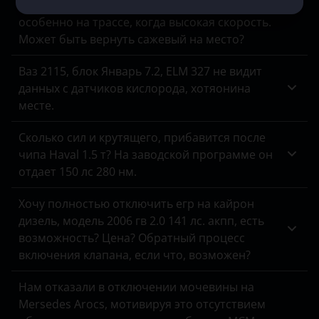
Машина все время коптит на форсаже,
ЗАЗ
особенно на трассе, когда высокая скорость.
Может быть вернуть сажевый на место?
УАЗ
Ваз 2115, блок Январь 7.2, ELM 327 не видит
данных с датчиков кислорода, хотяонина
месте.
Сколько сил и крутящего, прибавится после
чипа Haval 1.5 т? На заводской программе он
отдает 150 лс 280 нм.
Хочу полностью отключить егр на кайрон
дизель, модель 2006 гв 2.0 141 лс. акпп, есть
возможность? Цена? Обратный процесс
включения клапана, если что, возможен?
Нам отказали в отключении мочевины на
Mersedes Arocs, мотивируя это отсутствием