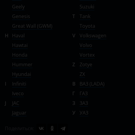
Geely
Suzuki
Genesis
T
Tank
Great Wall (GWM)
Toyota
H
Haval
V
Volkswagen
Hawtai
Volvo
Honda
Vortex
Hummer
Z
Zotye
Hyundai
ZX
I
Infiniti
В
ВАЗ (LADA)
Iveco
Г
ГАЗ
J
JAC
З
ЗАЗ
Jaguar
У
УАЗ
Поделиться: