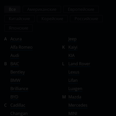
Все
Американские
Европейские
Китайские
Корейские
Российские
Японские
A
Acura
Jeep
Alfa Romeo
K
Kaiyi
Audi
KIA
B
BAIC
L
Land Rover
Bentley
Lexus
BMW
Lifan
Brilliance
Luxgen
BYD
M
Mazda
C
Cadillac
Mercedes
Changan
MINI