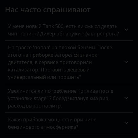
Jeep
Нас часто спрашивают
Kaiyi
KIA
У меня новый Tank 500, есть ли смысл делать
чип-тюнинг? Дилер обнаружит факт репрога?
Land Rover
На трассе 'попал' на плохой бензин. После
Lexus
этого на приборке загорелся значок
двигателя, в сервисе приговорили
Lifan
катализатор. Поставить дешевый
Luxgen
универсальный или прошить?
Mazda
Увеличится ли потребление топлива после
установки stage1? Сосед чипанул киа рио,
Mercedes
расход вырос на литр.
MINI
Какая прибавка мощности при чипе
Mitsubishi
бензинового атмосферника?
Nissan