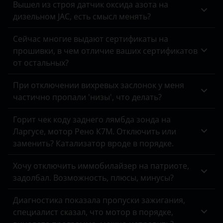
Вышел из строя датчик оксида азота на
дизельном JAC, есть смысл менять?
Omoda
Opel
Сейчас многие выдают сертификаты на
прошивки, в чем отличие ваших сертификатов
Peugeot
от остальных?
Porsche
При отключении вихревых заслонок у меня
частично пропали 'низы', что делать?
Ravon
Renault
Горит чек коду заднего лямбда зонда на
Ларгусе, мотор Рено К7М. Отключить или
Saab
заменить? Катализатор вроде в порядке.
Seat
Хочу отключить иммобилайзер на патриоте,
Skoda
задолбал. Возможность, плюсы, минусы?
Smart
Диагностика показала пропуски зажигания,
специалист сказал, что мотор в порядке,
SsangYong