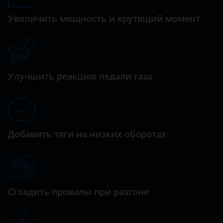
Legend
дизельный турбированный 1.6 л. (160 л.с.)
Daewoo
Увеличить мощность и крутящий момент
Pilot
Daihatsu
Shuttle
Datsun
Stepwgn
Dodge
Улучшить реакцию педали газа
Vezel
Dongfeng (DFM)
Exeed
FAW
Добавить тяги на низких оборотах
Fiat
Ford
GAC
Сгладить провалы при разгоне
Geely