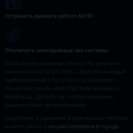
Genesis
Great Wall (GWM)
Устранить рывки в работе АКПП
Haval
Hawtai
Отключить неисправные эко-системы
Honda
Hummer
И это только основные плюсы. На деле чип-
тюнинг Honda CR-V V 2016 – 2020 (бензиновый
Hyundai
турбированный 1.5 л. (190 л.с.)) позволяет
Infiniti
точно подстроить авто под стиль вождения
владельца, сделать так, чтобы поведение
Iveco
машины было предсказуемым.
JAC
Подробнее о гарантиях и результатах чиповки
Jaguar
можете узнать у
наших партнеров в городе
.