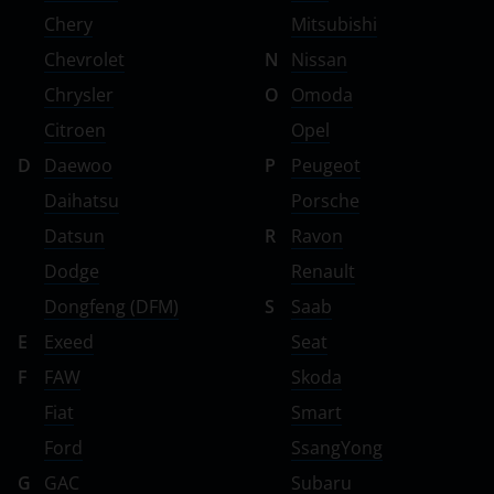
Chery
Mitsubishi
Chevrolet
N
Nissan
Chrysler
O
Omoda
Citroen
Opel
D
Daewoo
P
Peugeot
Daihatsu
Porsche
Datsun
R
Ravon
Dodge
Renault
Dongfeng (DFM)
S
Saab
E
Exeed
Seat
F
FAW
Skoda
Fiat
Smart
Ford
SsangYong
G
GAC
Subaru