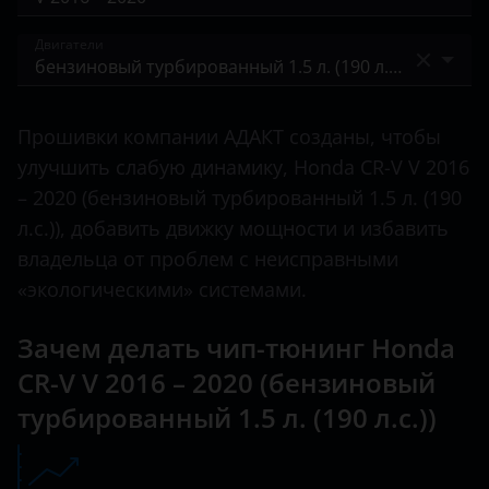
City
BAIC
II 2004 – 2006
Двигатели
Civic
Bentley
III 2006 – 2009
CR-V
бензиновый 2.0 л. (150 л.с.)
BMW
III 2009 – 2012
Прошивки компании АДАКТ созданы, чтобы
Crosstour
бензиновый 2.0 л. (155 л.с.)
Brilliance
улучшить слабую динамику, Honda CR-V V 2016
IV 2011 – 2015
Element
бензиновый 2.4 л. (184 л.с.)
– 2020 (бензиновый турбированный 1.5 л. (190
BYD
IV 2014 – 2018
л.с.)), добавить движку мощности и избавить
F-RV
бензиновый 2.4 л. (186 л.с.)
Cadillac
V 2016 – 2020
владельца от проблем с неисправными
Fit
бензиновый турбированный 1.5 л. (173 л.с.)
«экологическими» системами.
Changan
V 2019 – н.в.
Freed
бензиновый турбированный 1.5 л. (190 л.с.)
Chery
Зачем делать чип-тюнинг Honda
HR-V
бензиновый турбированный 1.5 л. (193 л.с.)
CR-V V 2016 – 2020 (бензиновый
Chevrolet
Insight
турбированный 1.5 л. (190 л.с.))
гибридный 2.0 л. (184 л.с.)
Chrysler
Jazz
дизельный турбированный 1.6 л. (120 л.с.)
Citroen