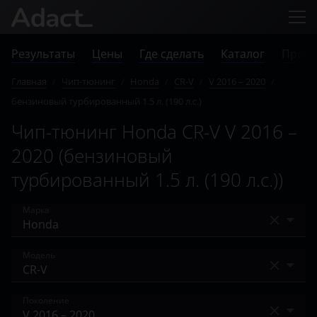
Результаты
Цены
Где сделать
Каталог
Прове
Главная
/
Чип-тюнинг
/
Honda
/
CR-V
/
V 2016 – 2020
/
бензиновый турбированный 1.5 л. (190 л.с.)
Чип-тюнинг Honda CR-V V 2016 –
2020 (бензиновый
турбированный 1.5 л. (190 л.с.))
Марка
Acura
Модель
Alfa Romeo
Accord
Поколение
Audi