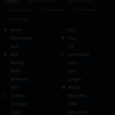
Все
Американские
Европейские
Китайские
Корейские
Российские
Японские
A
Acura
Jeep
Alfa Romeo
K
Kaiyi
Audi
KIA
B
BAIC
L
Land Rover
Bentley
Lexus
BMW
Lifan
Brilliance
Luxgen
BYD
M
Mazda
C
Cadillac
Mercedes
Changan
MINI
Chery
Mitsubishi