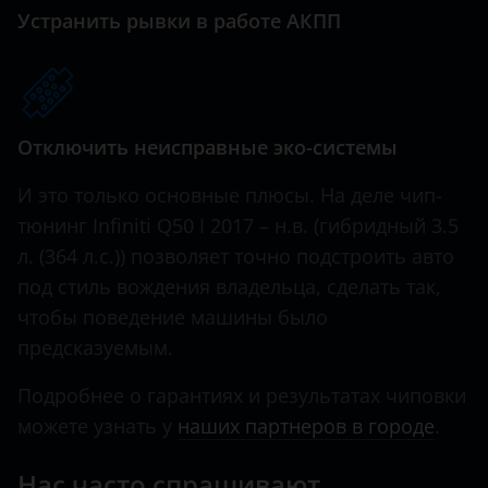
QX56
Great Wall (GWM)
Устранить рывки в работе АКПП
QX60
Haval
QX70
Hawtai
QX80
Отключить неисправные эко-системы
Honda
Hummer
И это только основные плюсы. На деле чип-
тюнинг Infiniti Q50 I 2017 – н.в. (гибридный 3.5
Hyundai
л. (364 л.с.)) позволяет точно подстроить авто
Infiniti
под стиль вождения владельца, сделать так,
чтобы поведение машины было
Iveco
предсказуемым.
JAC
Подробнее о гарантиях и результатах чиповки
Jaguar
можете узнать у
наших партнеров в городе
.
Jeep
Нас часто спрашивают