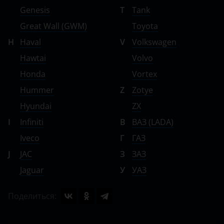
Genesis
T
Tank
Great Wall (GWM)
Toyota
H
Haval
V
Volkswagen
Hawtai
Volvo
Honda
Vortex
Hummer
Z
Zotye
Hyundai
ZX
I
Infiniti
В
ВАЗ (LADA)
Iveco
Г
ГАЗ
J
JAC
З
ЗАЗ
Jaguar
У
УАЗ
Поделиться: