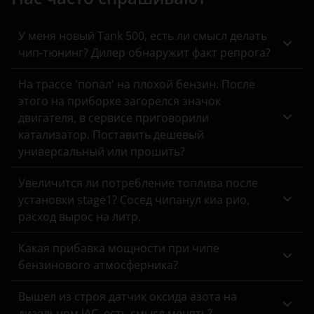
Kaiyi
KIA
У меня новый Tank 500, есть ли смысл делать
чип-тюнинг? Дилер обнаружит факт репрога?
Land Rover
На трассе 'попал' на плохой бензин. После
Lexus
этого на приборке загорелся значок
двигателя, в сервисе приговорили
Lifan
катализатор. Поставить дешевый
Luxgen
универсальный или прошить?
Mazda
Увеличится ли потребление топлива после
установки stage1? Сосед чипанул киа рио,
Mercedes
расход вырос на литр.
MINI
Какая прибавка мощности при чипе
Mitsubishi
бензинового атмосферника?
Nissan
Вышел из строя датчик оксида азота на
дизельном JAC, есть смысл менять?