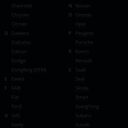
Chevrolet
N
Nissan
Chrysler
O
Omoda
Citroen
Opel
D
Daewoo
P
Peugeot
Daihatsu
Porsche
Datsun
R
Ravon
Dodge
Renault
Dongfeng (DFM)
S
Saab
E
Exeed
Seat
F
FAW
Skoda
Fiat
Smart
Ford
SsangYong
G
GAC
Subaru
Geely
Suzuki