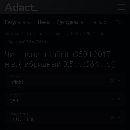
Результаты
Цены
Где сделать
Каталог
Прове
Главная
/
Чип-тюнинг
/
Infiniti
/
Q50
/
I 2017 – н.в.
/
гибридный 3.5 л. (364 л.с.)
Чип-тюнинг Infiniti Q50 I 2017 –
н.в. (гибридный 3.5 л. (364 л.с.))
Марка
Acura
Модель
Alfa Romeo
EX
Поколение
Audi
EX25
BAIC