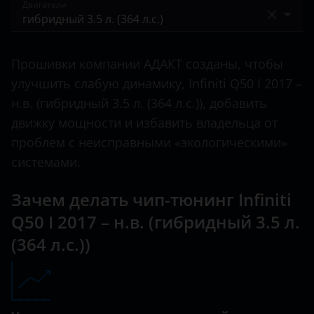
I 2013 – 2017
Двигатели
EX35
Bentley
I 2017 – н.в.
FX
бензиновый турбированный 2.0 л. (211 л.с.)
BMW
Прошивки компании АДАКТ созданы, чтобы
FX30
бензиновый турбированный 3.0 л. (304 л.с.)
Brilliance
улучшить слабую динамику, Infiniti Q50 I 2017 –
FX35
бензиновый турбированный 3.0 л. (405 л.с.)
н.в. (гибридный 3.5 л. (364 л.с.)), добавить
BYD
движку мощности и избавить владельца от
FX37
гибридный 3.5 л. (364 л.с.)
Cadillac
проблем с неисправными «экологическими»
FX45
дизельный турбированный 2.1 л. (170 л.с.)
системами.
Changan
FX50
Chery
Зачем делать чип-тюнинг Infiniti
G
Q50 I 2017 – н.в. (гибридный 3.5 л.
Chevrolet
G25
(364 л.с.))
Chrysler
G35
Citroen
G37
Daewoo