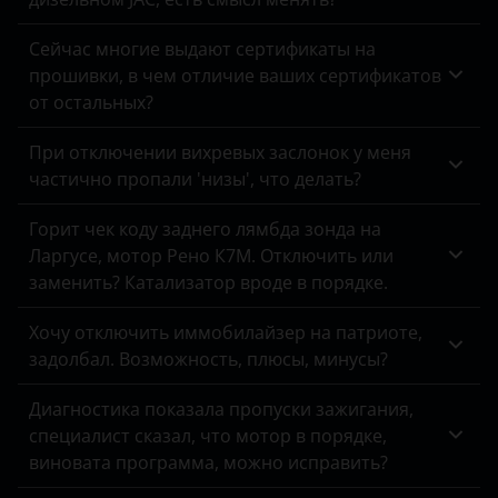
Omoda
Opel
Сейчас многие выдают сертификаты на
прошивки, в чем отличие ваших сертификатов
Peugeot
от остальных?
Porsche
При отключении вихревых заслонок у меня
частично пропали 'низы', что делать?
Ravon
Renault
Горит чек коду заднего лямбда зонда на
Ларгусе, мотор Рено К7М. Отключить или
Saab
заменить? Катализатор вроде в порядке.
Seat
Хочу отключить иммобилайзер на патриоте,
Skoda
задолбал. Возможность, плюсы, минусы?
Smart
Диагностика показала пропуски зажигания,
специалист сказал, что мотор в порядке,
SsangYong
виновата программа, можно исправить?
Subaru