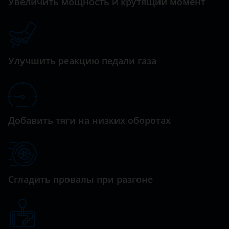
Увеличить мощность и крутящий момент
JX
Daihatsu
M
Datsun
M25
Dodge
Улучшить реакцию педали газа
M56
Dongfeng (DFM)
Q30
Exeed
Q40
FAW
Добавить тяги на низких оборотах
Q50
Fiat
Q60
Ford
Q70
GAC
Сгладить провалы при разгоне
QX30
Geely
QX50
Genesis