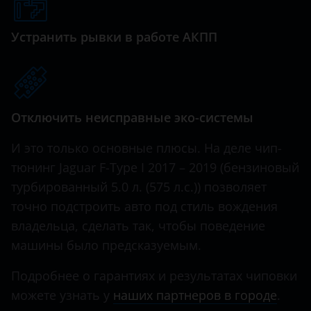
Genesis
Great Wall (GWM)
Устранить рывки в работе АКПП
Haval
Hawtai
Отключить неисправные эко-системы
Honda
Hummer
И это только основные плюсы. На деле чип-
тюнинг Jaguar F-Type I 2017 – 2019 (бензиновый
Hyundai
турбированный 5.0 л. (575 л.с.)) позволяет
Infiniti
точно подстроить авто под стиль вождения
владельца, сделать так, чтобы поведение
Iveco
машины было предсказуемым.
JAC
Подробнее о гарантиях и результатах чиповки
Jaguar
можете узнать у
наших партнеров в городе
.