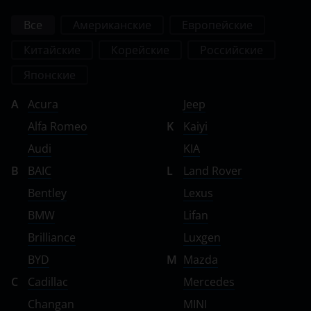
Все
Американские
Европейские
Китайские
Корейские
Российские
Японские
A
Acura
Jeep
Alfa Romeo
K
Kaiyi
Audi
KIA
B
BAIC
L
Land Rover
Bentley
Lexus
BMW
Lifan
Brilliance
Luxgen
BYD
M
Mazda
C
Cadillac
Mercedes
Changan
MINI