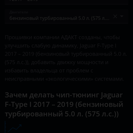
F-Pace
BAIC
I 2013 – 2017
Двигатели
F-Type
Bentley
I 2017 – 2019
S-Type
бензиновый турбированный 2.0 л. (300 л.с.)
BMW
I 2019 – н.в.
Прошивки компании АДАКТ созданы, чтобы
X-Type
бензиновый турбированный 3.0 л. (340 л.с.)
Brilliance
улучшить слабую динамику, Jaguar F-Type I
XE
бензиновый турбированный 3.0 л. (380 л.с.)
2017 – 2019 (бензиновый турбированный 5.0 л.
BYD
(575 л.с.)), добавить движку мощности и
XF
бензиновый турбированный 3.0 л. (400 л.с.)
Cadillac
избавить владельца от проблем с
XFR
бензиновый турбированный 5.0 л. (550 л.с.)
неисправными «экологическими» системами.
Changan
XJ
бензиновый турбированный 5.0 л. (575 л.с.)
Chery
Зачем делать чип-тюнинг Jaguar
XJR
F-Type I 2017 – 2019 (бензиновый
Chevrolet
XK
турбированный 5.0 л. (575 л.с.))
Chrysler
XKR
Citroen