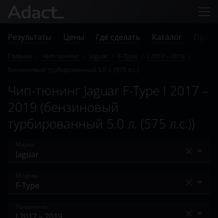
Результаты
Цены
Где сделать
Каталог
Прове
Главная
/
Чип-тюнинг
/
Jaguar
/
F-Type
/
I 2017 – 2019
/
бензиновый турбированный 5.0 л. (575 л.с.)
Чип-тюнинг Jaguar F-Type I 2017 –
2019 (бензиновый
турбированный 5.0 л. (575 л.с.))
Марка
Acura
Модель
Alfa Romeo
E-Pace
Поколение
Audi