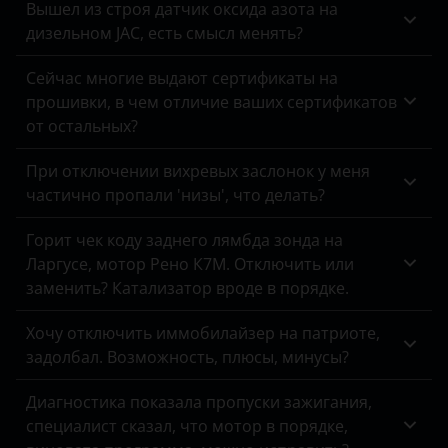
Вышел из строя датчик оксида азота на
дизельном JAC, есть смысл менять?
Omoda
Opel
Сейчас многие выдают сертификаты на
прошивки, в чем отличие ваших сертификатов
Peugeot
от остальных?
Porsche
При отключении вихревых заслонок у меня
частично пропали 'низы', что делать?
Ravon
Renault
Горит чек коду заднего лямбда зонда на
Ларгусе, мотор Рено К7М. Отключить или
Saab
заменить? Катализатор вроде в порядке.
Seat
Хочу отключить иммобилайзер на патриоте,
Skoda
задолбал. Возможность, плюсы, минусы?
Smart
Диагностика показала пропуски зажигания,
специалист сказал, что мотор в порядке,
SsangYong