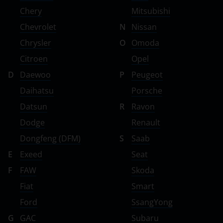
Chery
Mitsubishi
Chevrolet
N
Nissan
Chrysler
O
Omoda
Citroen
Opel
D
Daewoo
P
Peugeot
Daihatsu
Porsche
Datsun
R
Ravon
Dodge
Renault
Dongfeng (DFM)
S
Saab
E
Exeed
Seat
F
FAW
Skoda
Fiat
Smart
Ford
SsangYong
G
GAC
Subaru