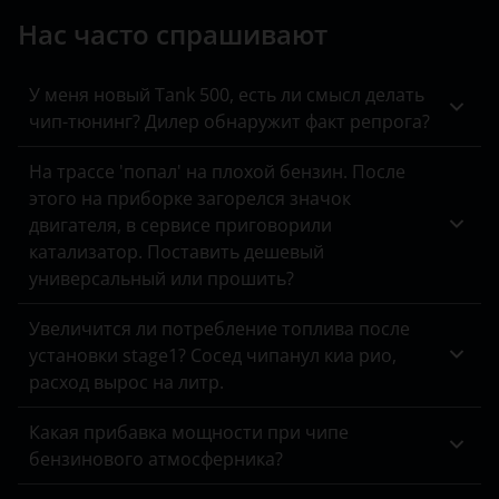
Jeep
Нас часто спрашивают
Kaiyi
KIA
У меня новый Tank 500, есть ли смысл делать
чип-тюнинг? Дилер обнаружит факт репрога?
Land Rover
На трассе 'попал' на плохой бензин. После
Lexus
этого на приборке загорелся значок
двигателя, в сервисе приговорили
Lifan
катализатор. Поставить дешевый
Luxgen
универсальный или прошить?
Mazda
Увеличится ли потребление топлива после
установки stage1? Сосед чипанул киа рио,
Mercedes
расход вырос на литр.
MINI
Какая прибавка мощности при чипе
Mitsubishi
бензинового атмосферника?
Nissan