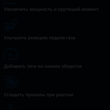
Daewoo
Увеличить мощность и крутящий момент
Daihatsu
Datsun
Dodge
Улучшить реакцию педали газа
Dongfeng (DFM)
Exeed
FAW
Добавить тяги на низких оборотах
Fiat
Ford
GAC
Сгладить провалы при разгоне
Geely