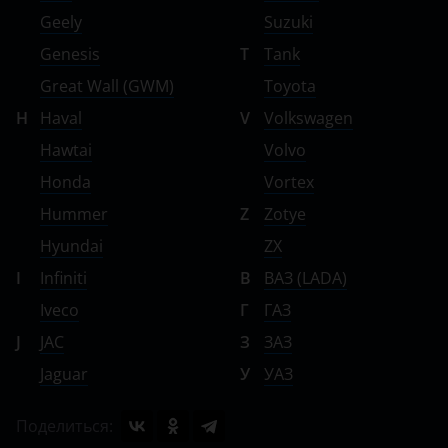
Geely
Suzuki
Genesis
T
Tank
Great Wall (GWM)
Toyota
H
Haval
V
Volkswagen
Hawtai
Volvo
Honda
Vortex
Hummer
Z
Zotye
Hyundai
ZX
I
Infiniti
В
ВАЗ (LADA)
Iveco
Г
ГАЗ
J
JAC
З
ЗАЗ
Jaguar
У
УАЗ
Поделиться: