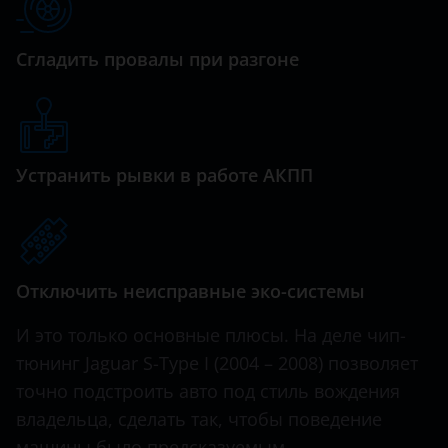
Haval
Сгладить провалы при разгоне
Hawtai
Honda
Hummer
Устранить рывки в работе АКПП
Hyundai
Infiniti
Iveco
Отключить неисправные эко-системы
JAC
И это только основные плюсы. На деле чип-
Jaguar
тюнинг Jaguar S-Type I (2004 – 2008) позволяет
Jeep
точно подстроить авто под стиль вождения
владельца, сделать так, чтобы поведение
Kaiyi
машины было предсказуемым.