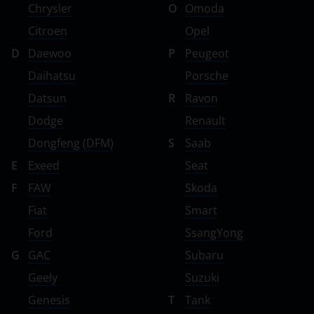
Chrysler
O
Omoda
Citroen
Opel
D
Daewoo
P
Peugeot
Daihatsu
Porsche
Datsun
R
Ravon
Dodge
Renault
Dongfeng (DFM)
S
Saab
E
Exeed
Seat
F
FAW
Skoda
Fiat
Smart
Ford
SsangYong
G
GAC
Subaru
Geely
Suzuki
Genesis
T
Tank