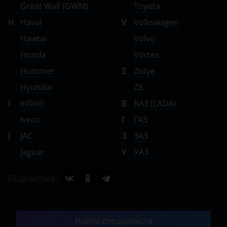
Great Wall (GWM)
Toyota
H
Haval
V
Volkswagen
Hawtai
Volvo
Honda
Vortex
Hummer
Z
Zotye
Hyundai
ZX
I
Infiniti
В
ВАЗ (LADA)
Iveco
Г
ГАЗ
J
JAC
З
ЗАЗ
Jaguar
У
УАЗ
Поделиться:
Найти специалиста