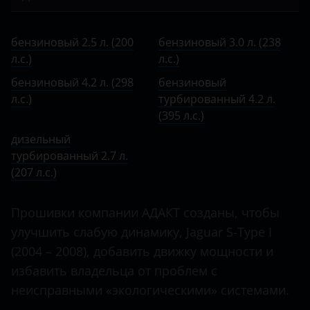
Bentley
S-Type
бензиновый 2.5 л. (200 л.с.)
BMW
бензиновый 2.5 л. (200
бензиновый 3.0 л. (238
X-Type
бензиновый 3.0 л. (238 л.с.)
л.с.)
Brilliance
л.с.)
XE
бензиновый 4.2 л. (298 л.с.)
бензиновый 4.2 л. (298
бензиновый
BYD
л.с.)
турбированный 4.2 л.
XF
бензиновый турбированный 4.2 л. (395 л.с.)
Cadillac
(395 л.с.)
XFR
дизельный турбированный 2.7 л. (207 л.с.)
дизельный
Changan
турбированный 2.7 л.
XJ
Chery
(207 л.с.)
XJR
Chevrolet
Прошивки компании АДАКТ созданы, чтобы
XK
Chrysler
улучшить слабую динамику, Jaguar S-Type I
XKR
(2004 – 2008), добавить движку мощности и
Citroen
избавить владельца от проблем с
Daewoo
неисправными «экологическими» системами.
Daihatsu