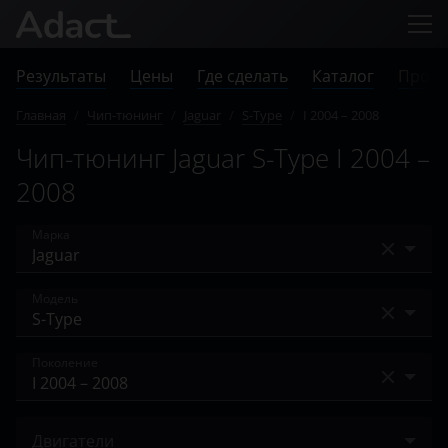
Результаты
Цены
Где сделать
Каталог
Прове
Главная
/
Чип-тюнинг
/
Jaguar
/
S-Type
/
I 2004 – 2008
Чип-тюнинг Jaguar S-Type I 2004 –
2008
Марка
Acura
Модель
Alfa Romeo
E-Pace
Поколение
Audi
F-Pace
BAIC
I 2004 – 2008
F-Type
Двигатели