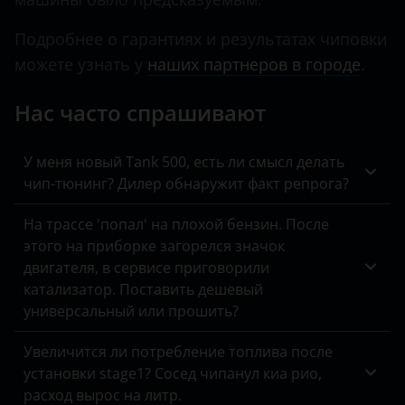
KIA
Подробнее о гарантиях и результатах чиповки
Land Rover
можете узнать у
наших партнеров в городе
.
Lexus
Нас часто спрашивают
Lifan
У меня новый Tank 500, есть ли смысл делать
Luxgen
чип-тюнинг? Дилер обнаружит факт репрога?
Mazda
На трассе 'попал' на плохой бензин. После
Mercedes
этого на приборке загорелся значок
двигателя, в сервисе приговорили
MINI
катализатор. Поставить дешевый
Mitsubishi
универсальный или прошить?
Nissan
Увеличится ли потребление топлива после
установки stage1? Сосед чипанул киа рио,
Omoda
расход вырос на литр.