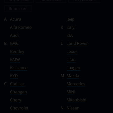
Японские
A
Acura
Jeep
Alfa Romeo
K
Kaiyi
Audi
KIA
B
BAIC
L
Land Rover
Bentley
Lexus
BMW
Lifan
Brilliance
Luxgen
BYD
M
Mazda
C
Cadillac
Mercedes
Changan
MINI
Chery
Mitsubishi
Chevrolet
N
Nissan