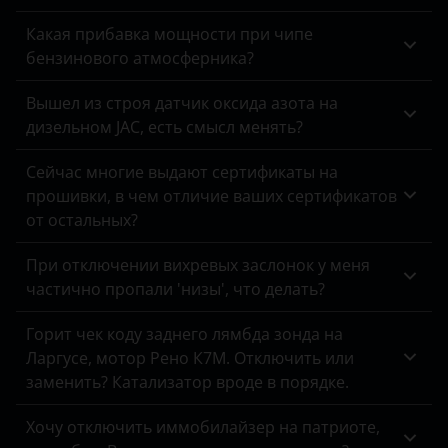
Opel
Какая прибавка мощности при чипе
Peugeot
бензинового атмосферника?
Porsche
Вышел из строя датчик оксида азота на
дизельном JAC, есть смысл менять?
Ravon
Сейчас многие выдают сертификаты на
Renault
прошивки, в чем отличие ваших сертификатов
Saab
от остальных?
Seat
При отключении вихревых заслонок у меня
частично пропали 'низы', что делать?
Skoda
Smart
Горит чек коду заднего лямбда зонда на
Ларгусе, мотор Рено К7М. Отключить или
SsangYong
заменить? Катализатор вроде в порядке.
Subaru
Хочу отключить иммобилайзер на патриоте,