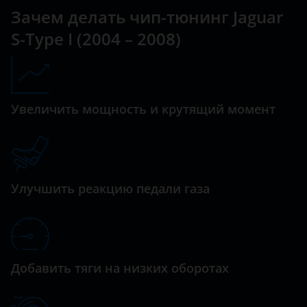
Зачем делать чип-тюнинг Jaguar
Datsun
S-Type I (2004 – 2008)
Dodge
Dongfeng (DFM)
Exeed
Увеличить мощность и крутящий момент
FAW
Fiat
Улучшить реакцию педали газа
Ford
GAC
Geely
Добавить тяги на низких оборотах
Genesis
Great Wall (GWM)