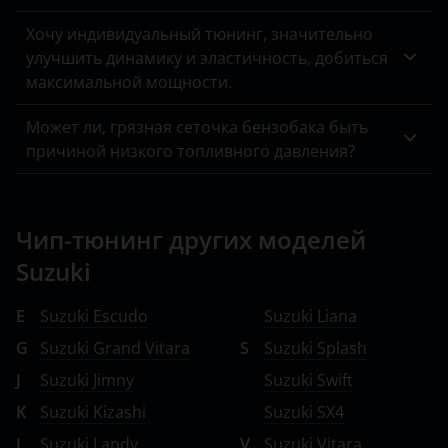
Хочу индивидуальный тюнинг, значительно
улучшить динамику и эластичность, добиться
максимальной мощности.
Может ли, грязная сеточка бензобака быть
причиной низкого топливного давления?
Чип-тюнинг других моделей
Suzuki
E
Suzuki Escudo
Suzuki Liana
G
Suzuki Grand Vitara
S
Suzuki Splash
J
Suzuki Jimny
Suzuki Swift
K
Suzuki Kizashi
Suzuki SX4
L
Suzuki Landy
V
Suzuki Vitara