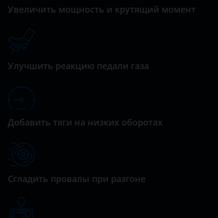
Увеличить мощность и крутящий момент
Datsun
Dodge
Dongfeng (DFM)
Улучшить реакцию педали газа
Exeed
FAW
Fiat
Добавить тяги на низких оборотах
Ford
GAC
Geely
Сгладить провалы при разгоне
Genesis
Great Wall (GWM)