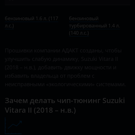
Bentley
II 2018 – н.в.
Kizashi
бензиновый 1.6 л. (117 л.с.)
BMW
бензиновый 1.6 л. (117
бензиновый
Landy
бензиновый турбированный 1.4 л. (140 л.с.)
л.с.)
Brilliance
турбированный 1.4 л.
Liana
(140 л.с.)
BYD
Splash
Cadillac
Прошивки компании АДАКТ созданы, чтобы
Swift
улучшить слабую динамику, Suzuki Vitara II
Changan
(2018 – н.в.), добавить движку мощности и
SX4
Chery
избавить владельца от проблем с
Vitara
неисправными «экологическими» системами.
Chevrolet
Chrysler
Зачем делать чип-тюнинг Suzuki
Vitara II (2018 – н.в.)
Citroen
Daewoo
Daihatsu