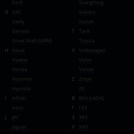
Ford
SsangYong
G
GAC
Subaru
Geely
Suzuki
Genesis
T
Tank
Great Wall (GWM)
Toyota
H
Haval
V
Volkswagen
Hawtai
Volvo
Honda
Vortex
Hummer
Z
Zotye
Hyundai
ZX
I
Infiniti
В
ВАЗ (LADA)
Iveco
Г
ГАЗ
J
JAC
З
ЗАЗ
Jaguar
У
УАЗ