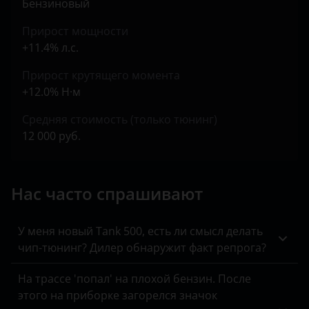
Бензиновый
Opel
Прирост мощности
Peugeot
+11.4% л.с.
Porsche
Прирост крутящего момента
Ravon
+12.0% Н·м
Renault
Средняя стоимость (только тюнинг)
12 000 руб.
Saab
Seat
Нас часто спрашивают
Skoda
Smart
У меня новый Tank 500, есть ли смысл делать
чип-тюнинг? Дилер обнаружит факт репрога?
SsangYong
На трассе 'попал' на плохой бензин. После
Subaru
этого на приборке загорелся значок