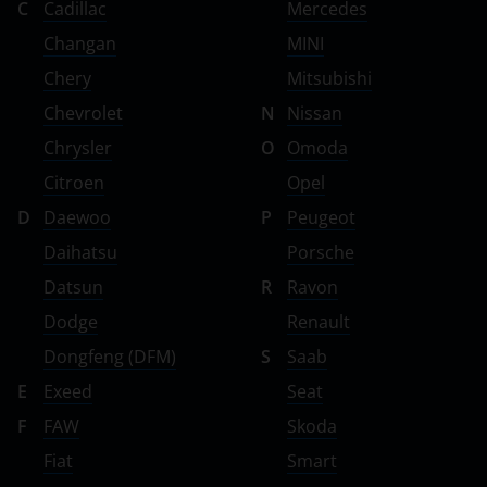
C
Cadillac
Mercedes
Changan
MINI
Chery
Mitsubishi
Chevrolet
N
Nissan
Chrysler
O
Omoda
Citroen
Opel
D
Daewoo
P
Peugeot
Daihatsu
Porsche
Datsun
R
Ravon
Dodge
Renault
Dongfeng (DFM)
S
Saab
E
Exeed
Seat
F
FAW
Skoda
Fiat
Smart