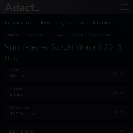
Результаты
Цены
Где сделать
Каталог
Прове
Главная
/
Чип-тюнинг
/
Suzuki
/
Vitara
/
II 2018 – н.в.
Чип-тюнинг Suzuki Vitara II 2018 –
н.в.
Марка
Acura
Модель
Alfa Romeo
Escudo
Поколение
Audi
Grand Vitara
BAIC
II 2014 – 2019
Jimny
Двигатели