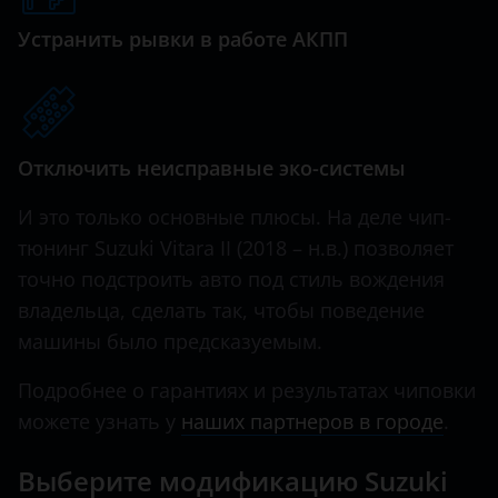
Haval
Устранить рывки в работе АКПП
Hawtai
Honda
Hummer
Отключить неисправные эко-системы
Hyundai
И это только основные плюсы. На деле чип-
тюнинг Suzuki Vitara II (2018 – н.в.) позволяет
Infiniti
точно подстроить авто под стиль вождения
Iveco
владельца, сделать так, чтобы поведение
машины было предсказуемым.
JAC
Jaguar
Подробнее о гарантиях и результатах чиповки
можете узнать у
наших партнеров в городе
.
Jeep
Выберите модификацию Suzuki
Kaiyi