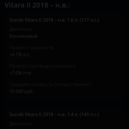
Vitara II 2018 – н.в.:
KIA
Land Rover
Suzuki Vitara II 2018 – н.в. 1.6 л. (117 л.с.)
Lexus
Двигатель
Бензиновый
Lifan
Прирост мощности
Luxgen
+6.7% л.с.
Mazda
Прирост крутящего момента
+7.0% Н·м
Mercedes
Средняя стоимость (только тюнинг)
MINI
10 000 руб.
Mitsubishi
Nissan
Suzuki Vitara II 2018 – н.в. 1.4 л. (140 л.с.)
Omoda
Двигатель