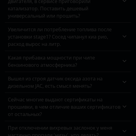
двигателя, в сервисе приговорили
Suzuki
катализатор. Поставить дешевый
Tank
универсальный или прошить?
Toyota
Увеличится ли потребление топлива после
установки stage1? Сосед чипанул киа рио,
Volkswagen
расход вырос на литр.
Volvo
Какая прибавка мощности при чипе
Vortex
бензинового атмосферника?
Zotye
Вышел из строя датчик оксида азота на
дизельном JAC, есть смысл менять?
ZX
ВАЗ (LADA)
Сейчас многие выдают сертификаты на
прошивки, в чем отличие ваших сертификатов
ГАЗ
от остальных?
ЗАЗ
При отключении вихревых заслонок у меня
частично пропали 'низы', что делать?
УАЗ