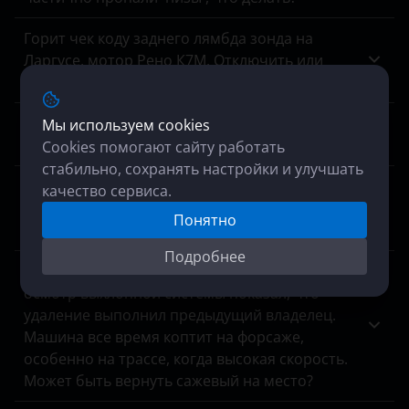
Горит чек коду заднего лямбда зонда на
Ларгусе, мотор Рено К7М. Отключить или
заменить? Катализатор вроде в порядке.
Хочу отключить иммобилайзер на патриоте,
Мы используем cookies
задолбал. Возможность, плюсы, минусы?
Cookies помогают сайту работать
стабильно, сохранять настройки и улучшать
Диагностика показала пропуски зажигания,
качество сервиса.
специалист сказал, что мотор в порядке,
Понятно
виновата программа, можно исправить?
Подробнее
У меня на Туареге нет сажевого фильтра,
осмотр выхлопной системы показал, что
удаление выполнил предыдущий владелец.
Машина все время коптит на форсаже,
особенно на трассе, когда высокая скорость.
Может быть вернуть сажевый на место?