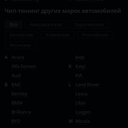
Чип-тюнинг других марок автомобилей
Все
Американские
Европейские
Китайские
Корейские
Российские
Японские
A
Acura
Jeep
Alfa Romeo
K
Kaiyi
Audi
KIA
B
BAIC
L
Land Rover
Bentley
Lexus
BMW
Lifan
Brilliance
Luxgen
BYD
M
Mazda