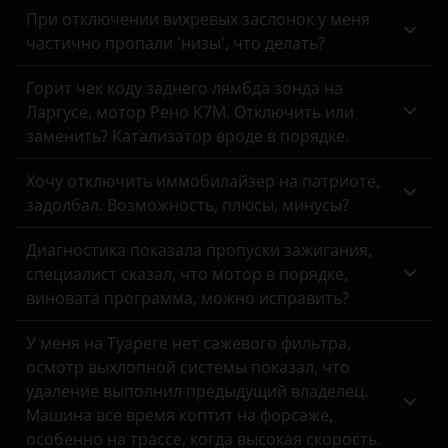
При отключении вихревых заслонок у меня
Peugeot
частично пропали 'низы', что делать?
Porsche
Горит чек коду заднего лямбда зонда на
Ravon
Ларгусе, мотор Рено К7М. Отключить или
заменить? Катализатор вроде в порядке.
Renault
Saab
Хочу отключить иммобилайзер на патриоте,
задолбал. Возможность, плюсы, минусы?
Seat
Диагностика показала пропуски зажигания,
Skoda
специалист сказал, что мотор в порядке,
виновата программа, можно исправить?
Smart
SsangYong
У меня на Туареге нет сажевого фильтра,
осмотр выхлопной системы показал, что
Subaru
удаление выполнил предыдущий владелец.
Машина все время коптит на форсаже,
Suzuki
особенно на трассе, когда высокая скорость.