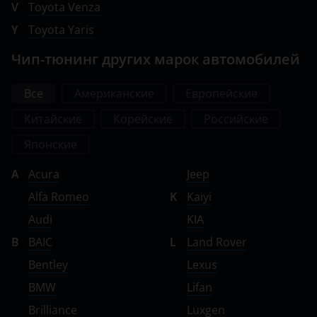
V
Toyota Venza
Y
Toyota Yaris
Чип-тюнинг других марок автомобилей
Все
Американские
Европейские
Китайские
Корейские
Российские
Японские
A
Acura
Jeep
Alfa Romeo
K
Kaiyi
Audi
KIA
B
BAIC
L
Land Rover
Bentley
Lexus
BMW
Lifan
Brilliance
Luxgen