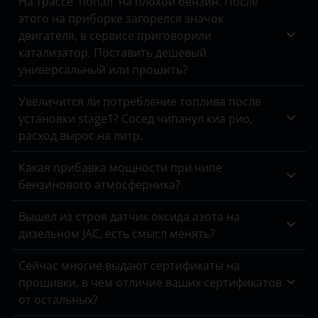
На трассе 'попал' на плохой бензин. После
этого на приборке загорелся значок
Land Rover
двигателя, в сервисе приговорили
Lexus
катализатор. Поставить дешевый
универсальный или прошить?
Lifan
Увеличится ли потребление топлива после
Luxgen
установки stage1? Сосед чипанул киа рио,
Mazda
расход вырос на литр.
Mercedes
Какая прибавка мощности при чипе
бензинового атмосферника?
MINI
Вышел из строя датчик оксида азота на
Mitsubishi
дизельном JAC, есть смысл менять?
Nissan
Сейчас многие выдают сертификаты на
Omoda
прошивки, в чем отличие ваших сертификатов
от остальных?
Opel