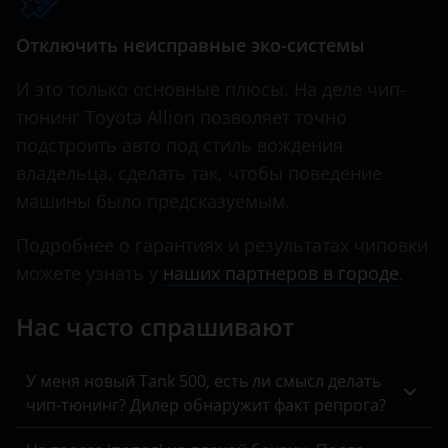
Hawtai
Отключить неисправные эко-системы
Honda
И это только основные плюсы. На деле чип-
Hummer
тюнинг Toyota Allion позволяет точно
подстроить авто под стиль вождения
Hyundai
владельца, сделать так, чтобы поведение
Infiniti
машины было предсказуемым.
Iveco
Подробнее о гарантиях и результатах чиповки
можете узнать у
наших партнеров в городе
.
JAC
Jaguar
Нас часто спрашивают
Jeep
У меня новый Tank 500, есть ли смысл делать
Kaiyi
чип-тюнинг? Дилер обнаружит факт репрога?
KIA