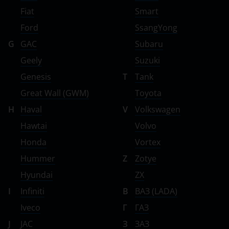
Fiat
Smart
Ford
SsangYong
G
GAC
Subaru
Geely
Suzuki
Genesis
T
Tank
Great Wall (GWM)
Toyota
H
Haval
V
Volkswagen
Hawtai
Volvo
Honda
Vortex
Hummer
Z
Zotye
Hyundai
ZX
I
Infiniti
В
ВАЗ (LADA)
Iveco
Г
ГАЗ
J
JAC
З
ЗАЗ