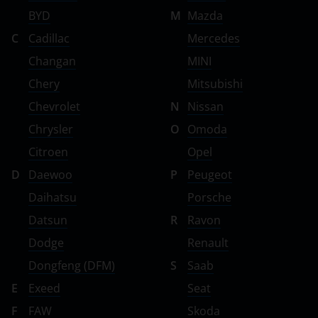
BYD
M
Mazda
C
Cadillac
Mercedes
Changan
MINI
Chery
Mitsubishi
Chevrolet
N
Nissan
Chrysler
O
Omoda
Citroen
Opel
D
Daewoo
P
Peugeot
Daihatsu
Porsche
Datsun
R
Ravon
Dodge
Renault
Dongfeng (DFM)
S
Saab
E
Exeed
Seat
F
FAW
Skoda