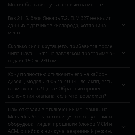
Tank
Может быть вернуть сажевый на место?
Toyota
Ваз 2115, блок Январь 7.2, ELM 327 не видит
данных с датчиков кислорода, хотяонина
Volkswagen
месте.
Volvo
Сколько сил и крутящего, прибавится после
Vortex
чипа Haval 1.5 т? На заводской программе он
отдает 150 лс 280 нм.
Zotye
Хочу полностью отключить егр на кайрон
ZX
дизель, модель 2006 гв 2.0 141 лс. акпп, есть
ВАЗ (LADA)
возможность? Цена? Обратный процесс
включения клапана, если что, возможен?
ГАЗ
Нам отказали в отключении мочевины на
ЗАЗ
Mersedes Arocs, мотивируя это отсутствием
оборудования для прошивки блоков MCM и
УАЗ
ACM, ошибок в них куча, аварийный режим,