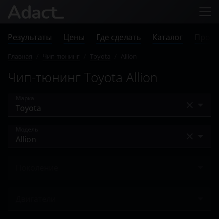
Результаты
Цены
Где сделать
Каталог
Прове
Главная
/
Чип-тюнинг
/
Toyota
/
Allion
Чип-тюнинг Toyota Allion
Марка
Acura
Модель
Alfa Romeo
4Runner
Audi
Поколение
Allion
BAIC
Ничего не найдено
Alphard
Двигатели
Bentley
Auris