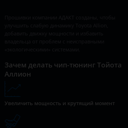
Ничего не найдено
BMW
Avensis
Brilliance
Прошивки компании АДАКТ созданы, чтобы
Aygo
улучшить слабую динамику Toyota Allion,
BYD
C-HR
добавить движку мощности и избавить
Cadillac
владельца от проблем с неисправными
Camry
Changan
«экологическими» системами.
Corolla
Chery
Зачем делать чип-тюнинг Тойота
Fortuner
Chevrolet
Аллион
Hiace
Chrysler
Highlander
Citroen
Hilux
Увеличить мощность и крутящий момент
Daewoo
Land Cruiser
Daihatsu
Land Cruiser Prado