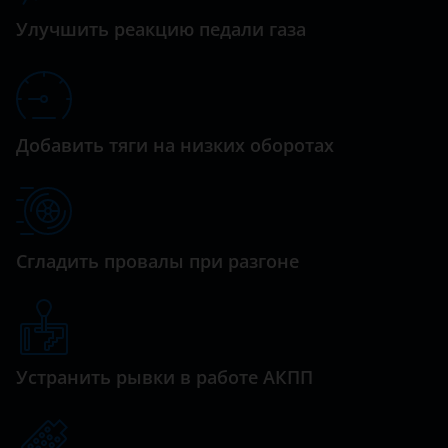
Datsun
Prius
Улучшить реакцию педали газа
Dodge
RAV4
Dongfeng (DFM)
Tundra
Exeed
Добавить тяги на низких оборотах
Venza
FAW
Yaris
Fiat
Ford
Сгладить провалы при разгоне
GAC
Geely
Genesis
Устранить рывки в работе АКПП
Great Wall (GWM)
Haval