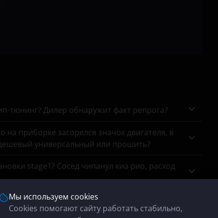
Avensis
Aygo
C-HR
Camry
Corolla
Fortuner
чип-тюнинг? Дилер обнаружит факт репрога?
Hiace
го на приборке загорелся значок двигателя, в
Highlander
 дешевый универсальный или прошить?
Hilux
новки stage1? Сосед чипанул киа рио, расход
Land Cruiser
Мы используем cookies
ого атмосферника?
Land Cruiser Prado
Cookies помогают сайту работать стабильно,