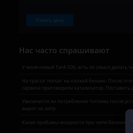
BAIC
KIA
Ничего не найдено
Bentley
Узнать цену
Land Rover
BMW
Lexus
Brilliance
Lifan
Нас часто спрашивают
BYD
Luxgen
Cadillac
У меня новый Tank 500, есть ли смысл делать 
Mazda
Changan
На трассе 'попал' на плохой бензин. После это
Mercedes
Chery
сервисе приговорили катализатор. Поставить
MINI
Chevrolet
Увеличится ли потребление топлива после уста
Mitsubishi
вырос на литр.
Chrysler
Nissan
Какая прибавка мощности при чипе бензинов
Citroen
Omoda