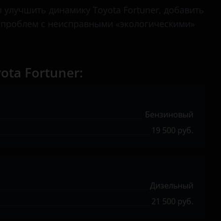
Avensis
улучшить динамику Toyota Fortuner, добавить
т проблем с неисправными «экологическими»
Aygo
C-HR
Camry
ta Fortuner:
Corolla
Fortuner
Бензиновый
Hiace
19 500 руб.
Highlander
Hilux
Дизельный
Land Cruiser
21 500 руб.
Land Cruiser Prado