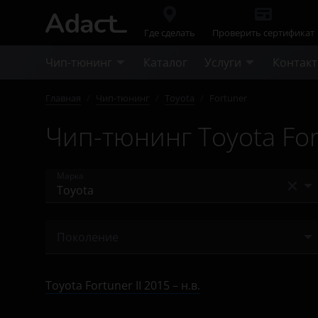
Где сделать
Проверить сертификат
Чип-тюнинг
Каталог
Услуги
Контак
Главная
/
Чип-тюнинг
/
Toyota
/
Fortuner
Чип-тюнинг Toyota For
Марка
Acura
Поколение
Alfa Romeo
II 2015 – н.в.
Audi
Toyota Fortuner II 2015 – н.в.
BAIC