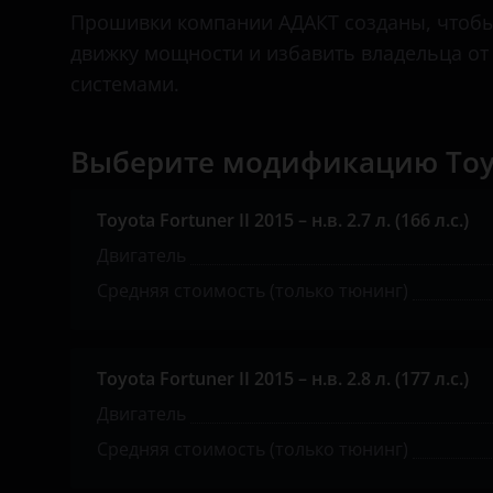
Bentley
Прошивки компании АДАКТ созданы, чтобы 
движку мощности и избавить владельца о
BMW
системами.
Brilliance
BYD
Выберите модификацию Toyo
Cadillac
Toyota Fortuner II 2015 – н.в. 2.7 л. (166 л.с.)
Changan
Двигатель
Chery
Средняя стоимость (только тюнинг)
Chevrolet
Chrysler
Toyota Fortuner II 2015 – н.в. 2.8 л. (177 л.с.)
Двигатель
Citroen
Средняя стоимость (только тюнинг)
Daewoo