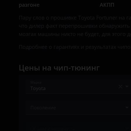
Great Wall (GWM)
разгоне
АКПП
Haval
Пару слов о прошивке Toyota Fortuner на 
Hawtai
что дилер факт перепрошивки обнаружить 
мозгах машины никто не будет, для этого 
Honda
Подробнее о гарантиях и результатах чипо
Hummer
Hyundai
Цены на чип-тюнинг
Infiniti
Iveco
Марка
JAC
Acura
Jaguar
Поколение
Alfa Romeo
Jeep
II 2015 – н.в.
Audi
Объем и мощность
Kaiyi