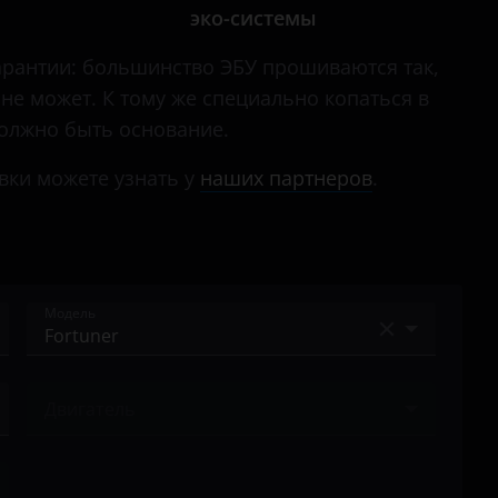
эко-системы
гарантии: большинство ЭБУ прошиваются так,
не может. К тому же специально копаться в
должно быть основание.
вки можете узнать у
наших партнеров
.
Модель
4Runner
Двигатель
Alphard
Ничего не найдено
Auris