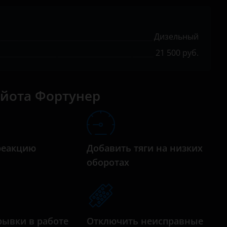
Prius
RAV4
Дизельный
Tundra
21 500 руб.
Venza
Yaris
ойота Фортунер
реакцию
Добавить тяги на низких
а
оборотах
рывки в работе
Отключить неисправные