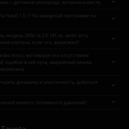
анных с датчиков кислорода, хотяонина месте.
па Haval 1.5 т? На заводской программе он
 модель 2006 гв 2.0 141 лс. акпп, есть
ния клапана, если что, возможен?
des Arocs, мотивируя это отсутствием
, ошибок в них куча, аварийный режим,
евозможно.
чшить динамику и эластичность, добиться
ичиной низкого топливного давления?
 Toyota