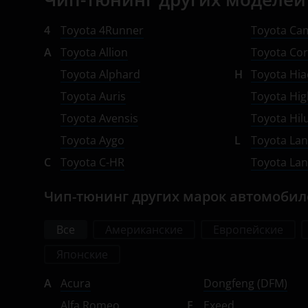
УАЗ
Jaguar
4
Toyota 4Runner
Toyota Ca
Jeep
A
Toyota Allion
Toyota Cor
Toyota Alphard
Kaiyi
H
Toyota Hia
Toyota Auris
Toyota Hig
Kia
Toyota Avensis
Toyota Hil
Land Rover
Toyota Aygo
L
Toyota Lan
Lexus
C
Toyota C-HR
Toyota Lan
Lifan
Чип-тюнинг других марок автомоби
Luxgen
Все
Американские
Европейские
Mazda
Японские
Mercedes-Benz
A
Acura
Dongfeng (DFM)
MINI
Alfa Romeo
E
Exeed