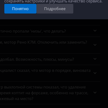
сохранять настройки и улучшать качество сервиса.
Prius
ном JAC, есть смысл менять?
Понятно
Подробнее
RAV4
ки, в чем отличие ваших сертификатов от
Tundra
Venza
тично пропали 'низы', что делать?
Yaris
се, мотор Рено К7М. Отключить или заменить?
адолбал. Возможность, плюсы, минусы?
циалист сказал, что мотор в порядке, виновата
тр выхлопной системы показал, что удаление
ремя коптит на форсаже, особенно на трассе,
сажевый на место?