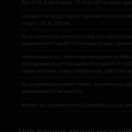
Ваз 2115, блок Январь 7.2, ELM 327 не видит д
Suzuki
Genesis
Сколько сил и крутящего, прибавится после чи
Tank
Great Wall
отдает 150 лс 280 нм.
Toyota
Haval
Хочу полностью отключить егр на кайрон дизель,
Volkswagen
возможность? Цена? Обратный процесс включе
Hawtai
Volvo
Нам отказали в отключении мочевины на Merse
Honda
оборудования для прошивки блоков MCM и ACM
Vortex
Hummer
переключения скоростей вручную, работать н
Zotye
Hyundai
Хочу индивидуальный тюнинг, значительно улу
ZX
максимальной мощности.
Infiniti
ВАЗ (LADA)
Может ли, грязная сеточка бензобака быть пр
Isuzu
ГАЗ
Iveco
ЗАЗ
JAC
Чип-тюнинг других моделей