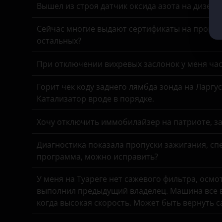
Daewoo
Вышел из строя датчик оксида азота на дизель
Opel
Daihatsu
Сейчас многие выдают сертификаты на прошив
Peugeot
остальных?
Datsun
Porsche
Dodge
При отключении вихревых заслонок у меня час
Ravon
DongFeng
Горит чек коду заднего лямбда зонда на Ларгу
Renault
Катализатор вроде в порядке.
EXEED
Saab
FAW
Хочу отключить иммобилайзер на патриоте, з
Seat
Fiat
Диагностика показала пропуски зажигания, спе
Skoda
программа, можно исправить?
Ford
Smart
У меня на Туареге нет сажевого фильтра, осмо
Foton
выполнил предыдущий владелец. Машина все в
SsangYong
GAC
когда высокая скорость. Может быть вернуть 
Subaru
Geely