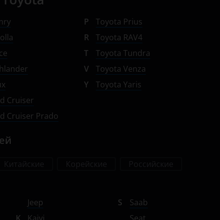
mry
P
Toyota Prius
olla
R
Toyota RAV4
ce
T
Toyota Tundra
hlander
V
Toyota Venza
ux
Y
Toyota Yaris
d Cruiser
d Cruiser Prado
лей
Китайские
Корейские
Российские
Jeep
S
Saab
K
Kaiyi
Seat