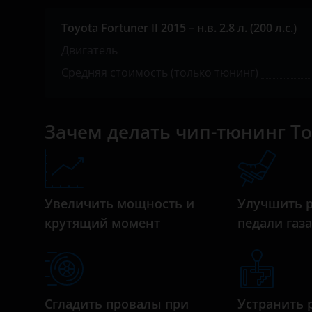
Daihatsu
Toyota Fortuner II 2015 – н.в. 2.8 л. (200 л.с.)
Datsun
Двигатель
Dodge
Средняя стоимость (только тюнинг)
Dongfeng (DFM)
Exeed
Зачем делать чип-тюнинг Т
FAW
Fiat
Ford
Увеличить мощность и
Улучшить 
крутящий момент
педали газ
GAC
Geely
Genesis
Сгладить провалы при
Устранить 