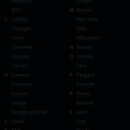
Brilliance
Luxgen
BYD
M
Mazda
C
Cadillac
Mercedes
Changan
MINI
Chery
Mitsubishi
Chevrolet
N
Nissan
Chrysler
O
Omoda
Citroen
Opel
D
Daewoo
P
Peugeot
Daihatsu
Porsche
Datsun
R
Ravon
Dodge
Renault
Dongfeng (DFM)
S
Saab
E
Exeed
Seat