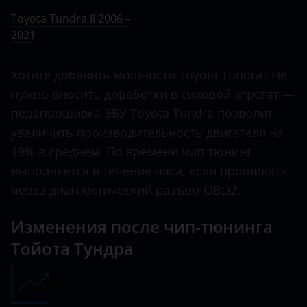
Ничего не найдено
BMW
Toyota Tundra II 2006 –
Avensis
2021
Brilliance
Aygo
BYD
Хотите добавить мощности Toyota Tundra? Не
C-HR
Cadillac
нужно вносить доработки в силовой агрегат —
Camry
перепрошивка ЭБУ Toyota Tundra позволит
Changan
увеличить производительность двигателя на
Corolla
Chery
19% в среднем. По времени чип-тюнинг
Fortuner
выполняется в течение часа, если прошивать
Chevrolet
Hiace
через диагностический разъем OBD2.
Chrysler
Highlander
Изменения после чип-тюнинга
Citroen
Hilux
Тойота Тундра
Daewoo
Land Cruiser
Daihatsu
Land Cruiser Prado