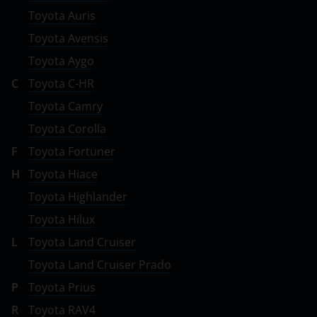
Toyota Auris
Ravon
Toyota Avensis
Renault
Toyota Aygo
Saab
C
Toyota C-HR
Seat
Toyota Camry
Toyota Corolla
Skoda
F
Toyota Fortuner
Smart
H
Toyota Hiace
SsangYong
Toyota Highlander
Subaru
Toyota Hilux
L
Toyota Land Cruiser
Suzuki
Toyota Land Cruiser Prado
Tank
P
Toyota Prius
Toyota
R
Toyota RAV4