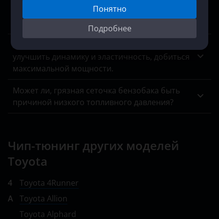
Понятно
переключения скоростей вручную, работать
Lifan
невозможно.
Подробнее
Luxgen
Хочу индивидуальный тюнинг, значительно
Mazda
улучшить динамику и эластичность, добиться
максимальной мощности.
Mercedes-Benz
Может ли, грязная сеточка бензобака быть
MINI
причиной низкого топливного давления?
Mitsubishi
Nissan
Чип-тюнинг других моделей
Omoda
Toyota
Opel
4
Toyota 4Runner
Peugeot
A
Toyota Allion
Porsche
Toyota Alphard