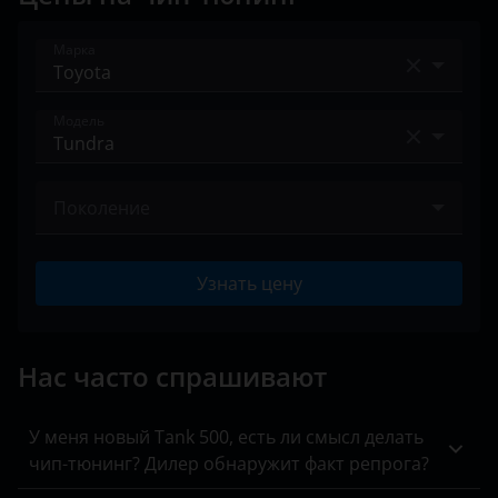
Peugeot
Марка
Porsche
Ravon
Acura
Модель
Renault
Alfa Romeo
4Runner
Saab
Audi
Поколение
Alphard
Seat
BAIC
II 2006 – 2021
Auris
Узнать цену
Skoda
Bentley
Avensis
Smart
BMW
Aygo
Нас часто спрашивают
SsangYong
Brilliance
C-HR
Subaru
BYD
У меня новый Tank 500, есть ли смысл делать
Camry
чип-тюнинг? Дилер обнаружит факт репрога?
Suzuki
Cadillac
Corolla