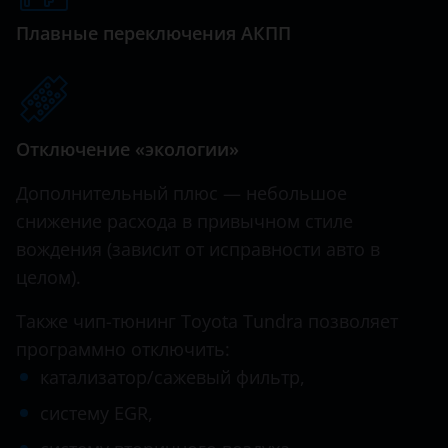
Плавные переключения АКПП
Hawtai
Honda
Hummer
Отключение «экологии»
Hyundai
Дополнительный плюс — небольшое
Infiniti
снижение расхода в привычном стиле
Iveco
вождения (зависит от исправности авто в
JAC
целом).
Jaguar
Также чип-тюнинг Toyota Tundra позволяет
программно отключить:
Jeep
катализатор/сажевый фильтр,
Kaiyi
систему EGR,
KIA