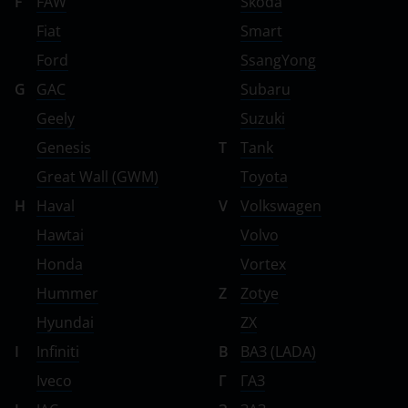
F
FAW
Skoda
Fiat
Smart
Ford
SsangYong
G
GAC
Subaru
Geely
Suzuki
Genesis
T
Tank
Great Wall (GWM)
Toyota
H
Haval
V
Volkswagen
Hawtai
Volvo
Honda
Vortex
Hummer
Z
Zotye
Hyundai
ZX
I
Infiniti
В
ВАЗ (LADA)
Iveco
Г
ГАЗ