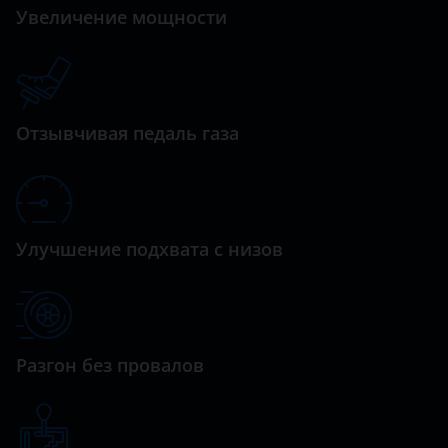
Datsun
Увеличение мощности
Prius
Dodge
RAV4
Dongfeng (DFM)
Tundra
Exeed
Отзывчивая педаль газа
Venza
FAW
Yaris
Fiat
Ford
Улучшение подхвата с низов
GAC
Geely
Genesis
Разгон без провалов
Great Wall (GWM)
Haval