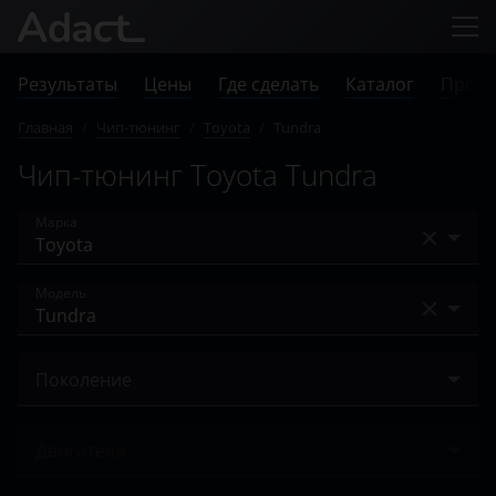
Результаты
Цены
Где сделать
Каталог
Прове
Главная
/
Чип-тюнинг
/
Toyota
/
Tundra
Чип-тюнинг Toyota Tundra
Марка
Acura
Модель
Alfa Romeo
4Runner
Audi
Поколение
Allion
BAIC
II 2006 – 2021
Alphard
Двигатели
Bentley
Auris