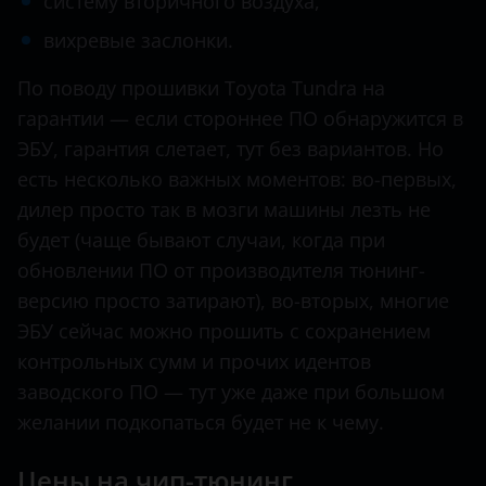
систему вторичного воздуха,
Land Rover
вихревые заслонки.
Lexus
По поводу прошивки Toyota Tundra на
Lifan
гарантии — если стороннее ПО обнаружится в
ЭБУ, гарантия слетает, тут без вариантов. Но
Luxgen
есть несколько важных моментов: во-первых,
Mazda
дилер просто так в мозги машины лезть не
будет (чаще бывают случаи, когда при
Mercedes
обновлении ПО от производителя тюнинг-
MINI
версию просто затирают), во-вторых, многие
ЭБУ сейчас можно прошить с сохранением
Mitsubishi
контрольных сумм и прочих идентов
Nissan
заводского ПО — тут уже даже при большом
Omoda
желании подкопаться будет не к чему.
Opel
Цены на чип-тюнинг