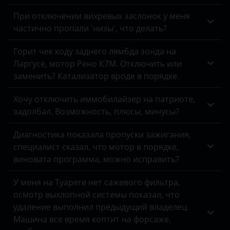
FAW
При отключении вихревых заслонок у меня
Fiat
частично пропали 'низы', что делать?
Ford
Горит чек коду заднего лямбда зонда на
Ларгусе, мотор Рено К7М. Отключить или
Foton
заменить? Катализатор вроде в порядке.
GAC
Хочу отключить иммобилайзер на патриоте,
Geely
задолбал. Возможность, плюсы, минусы?
Genesis
Диагностика показала пропуски зажигания,
специалист сказал, что мотор в порядке,
Great Wall
виновата программа, можно исправить?
Haval
У меня на Туареге нет сажевого фильтра,
Hawtai
осмотр выхлопной системы показал, что
удаление выполнил предыдущий владелец.
Honda
Машина все время коптит на форсаже,
Hummer