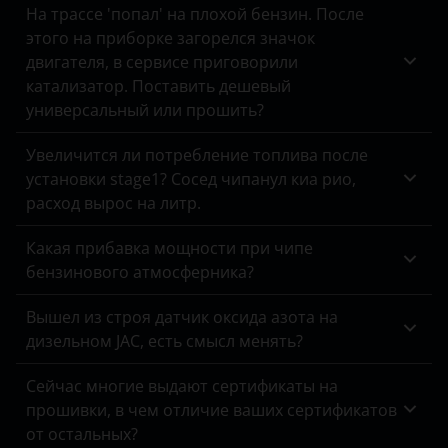
Tank
На трассе 'попал' на плохой бензин. После
Changan
этого на приборке загорелся значок
Fortuner
Toyota
Chery
двигателя, в сервисе приговорили
Hiace
катализатор. Поставить дешевый
Volkswagen
Chevrolet
универсальный или прошить?
Highlander
Volvo
Chrysler
Увеличится ли потребление топлива после
Hilux
Vortex
Citroen
установки stage1? Сосед чипанул киа рио,
Land Cruiser
расход вырос на литр.
Zotye
Daewoo
Land Cruiser Prado
Какая прибавка мощности при чипе
ZX
Daihatsu
бензинового атмосферника?
Prius
ВАЗ (LADA)
Datsun
Вышел из строя датчик оксида азота на
RAV4
ГАЗ
Dodge
дизельном JAC, есть смысл менять?
Tundra
ЗАЗ
DongFeng
Сейчас многие выдают сертификаты на
Venza
прошивки, в чем отличие ваших сертификатов
УАЗ
EXEED
от остальных?
Yaris