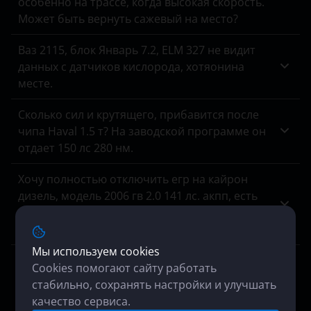
особенно на трассе, когда высокая скорость.
Может быть вернуть сажевый на место?
Hyundai
Ваз 2115, блок Январь 7.2, ELM 327 не видит
Infiniti
данных с датчиков кислорода, хотяонина
Isuzu
месте.
Iveco
Сколько сил и крутящего, прибавится после
чипа Haval 1.5 т? На заводской программе он
JAC
отдает 150 лс 280 нм.
Jaguar
Хочу полностью отключить егр на кайрон
Jeep
дизель, модель 2006 гв 2.0 141 лс. акпп, есть
возможность? Цена? Обратный процесс
Kaiyi
включения клапана, если что, возможен?
Kia
Мы используем cookies
Нам отказали в отключении мочевины на
Cookies помогают сайту работать
Mersedes Arocs, мотивируя это отсутствием
Land Rover
стабильно, сохранять настройки и улучшать
оборудования для прошивки блоков MCM и
качество сервиса.
Lexus
ACM, ошибок в них куча, аварийный режим,