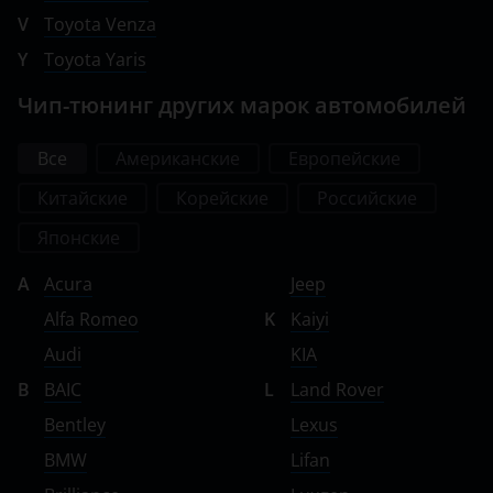
Volkswagen
V
Toyota Venza
Y
Toyota Yaris
Volvo
Чип-тюнинг других марок автомобилей
Vortex
Zotye
Все
Американские
Европейские
ZX
Китайские
Корейские
Российские
ВАЗ (LADA)
Японские
ГАЗ
A
Acura
Jeep
Alfa Romeo
K
Kaiyi
ЗАЗ
Audi
KIA
ТагАЗ
B
BAIC
L
Land Rover
УАЗ
Bentley
Lexus
BMW
Lifan