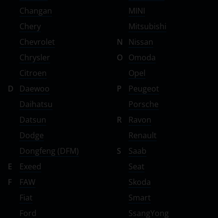
Changan
MINI
Chery
Mitsubishi
Chevrolet
N
Nissan
Chrysler
O
Omoda
Citroen
Opel
D
Daewoo
P
Peugeot
Daihatsu
Porsche
Datsun
R
Ravon
Dodge
Renault
Dongfeng (DFM)
S
Saab
E
Exeed
Seat
F
FAW
Skoda
Fiat
Smart
Ford
SsangYong