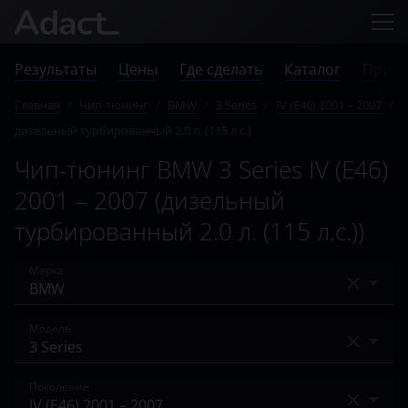
Результаты
Цены
Где сделать
Каталог
Прове
Главная
/
Чип-тюнинг
/
BMW
/
3 Series
/
IV (E46) 2001 – 2007
/
дизельный турбированный 2.0 л. (115 л.с.)
Чип-тюнинг BMW 3 Series IV (E46)
2001 – 2007 (дизельный
турбированный 2.0 л. (115 л.с.))
Марка
Acura
Модель
Alfa Romeo
1 Series
Поколение
Audi