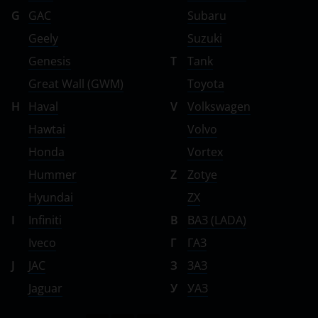
G
GAC
Subaru
Geely
Suzuki
Genesis
T
Tank
Great Wall (GWM)
Toyota
H
Haval
V
Volkswagen
Hawtai
Volvo
Honda
Vortex
Hummer
Z
Zotye
Hyundai
ZX
I
Infiniti
В
ВАЗ (LADA)
Iveco
Г
ГАЗ
J
JAC
З
ЗАЗ
Jaguar
У
УАЗ