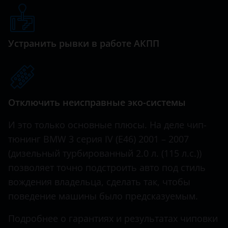
Genesis
Great Wall (GWM)
Устранить рывки в работе АКПП
Haval
Hawtai
Honda
Отключить неисправные эко-системы
Hummer
И это только основные плюсы. На деле чип-
Hyundai
тюнинг BMW 3 серия IV (E46) 2001 – 2007
Infiniti
(дизельный турбированный 2.0 л. (115 л.с.))
позволяет точно подстроить авто под стиль
Iveco
вождения владельца, сделать так, чтобы
JAC
поведение машины было предсказуемым.
Jaguar
Подробнее о гарантиях и результатах чиповки