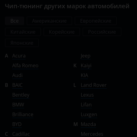
Чип-тюнинг других марок автомобилей
Все
Американские
Европейские
Китайские
Корейские
Российские
Японские
A
Acura
Jeep
Alfa Romeo
K
Kaiyi
Audi
KIA
B
BAIC
L
Land Rover
Bentley
Lexus
BMW
Lifan
Brilliance
Luxgen
BYD
M
Mazda
C
Cadillac
Mercedes