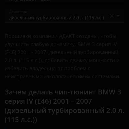
2 серия
BAIC
IV (E46) 2001 – 2007
Двигатели
3 Series
Bentley
V (E90/E91/E92/E93) 2005 – 2010
4 Series
бензиновый 1.6 л. (105 л.с.)
BMW
V (E90/E91/E92/E93) 2008 – 2013
Прошивки компании АДАКТ созданы, чтобы
5 Series
бензиновый 1.6 л. (115 л.с.)
Brilliance
улучшить слабую динамику, BMW 3 серия IV
VI (F3x) 2011 – 2016
6 Series
бензиновый 1.8 л. (115 л.с.)
(E46) 2001 – 2007 (дизельный турбированный
BYD
VI (F3x) 2015 – 2020
2.0 л. (115 л.с.)), добавить движку мощности и
7 Series
бензиновый 1.9 л. (105 л.с.)
Cadillac
VII (G2x) 2018 – н.в.
избавить владельца от проблем с
8 Series
бензиновый 2.0 л. (143 л.с.)
неисправными «экологическими» системами.
Changan
i3
бензиновый 2.0 л. (150 л.с.)
Chery
Зачем делать чип-тюнинг BMW 3
i8
бензиновый 2.2 л. (170 л.с.)
серия IV (E46) 2001 – 2007
Chevrolet
M2
(дизельный турбированный 2.0 л.
бензиновый 2.5 л. (184 л.с.)
Chrysler
(115 л.с.))
M3
бензиновый 2.5 л. (192 л.с.)
Citroen