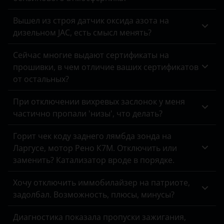
Omoda
Вышел из строя датчик оксида азота на
дизельном JAC, есть смысл менять?
Opel
Сейчас многие выдают сертификаты на
Peugeot
прошивки, в чем отличие ваших сертификатов
Porsche
от остальных?
Ravon
При отключении вихревых заслонок у меня
частично пропали 'низы', что делать?
Renault
Горит чек коду заднего лямбда зонда на
Saab
Ларгусе, мотор Рено К7М. Отключить или
Seat
заменить? Катализатор вроде в порядке.
Skoda
Хочу отключить иммобилайзер на патриоте,
задолбал. Возможность, плюсы, минусы?
Smart
Диагностика показала пропуски зажигания,
SsangYong