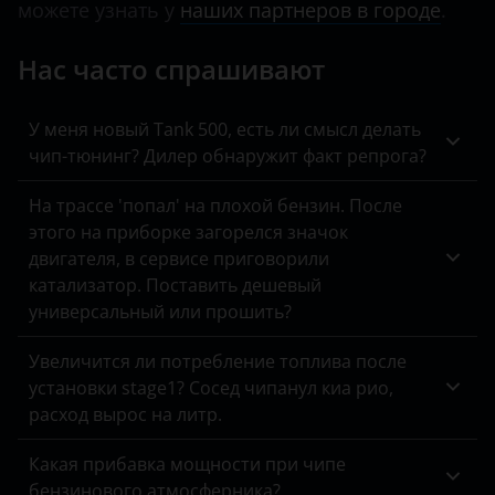
Jeep
можете узнать у
наших партнеров в городе
.
Kaiyi
Нас часто спрашивают
KIA
У меня новый Tank 500, есть ли смысл делать
Land Rover
чип-тюнинг? Дилер обнаружит факт репрога?
Lexus
На трассе 'попал' на плохой бензин. После
Lifan
этого на приборке загорелся значок
двигателя, в сервисе приговорили
Luxgen
катализатор. Поставить дешевый
универсальный или прошить?
Mazda
Mercedes
Увеличится ли потребление топлива после
установки stage1? Сосед чипанул киа рио,
MINI
расход вырос на литр.
Mitsubishi
Какая прибавка мощности при чипе
Nissan
бензинового атмосферника?