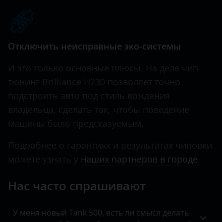
Hawtai
Honda
Отключить неисправные эко-системы
Hummer
И это только основные плюсы. На деле чип-
Hyundai
тюнинг Brilliance H230 позволяет точно
подстроить авто под стиль вождения
Infiniti
владельца, сделать так, чтобы поведение
Iveco
машины было предсказуемым.
JAC
Подробнее о гарантиях и результатах чиповки
Jaguar
можете узнать у
наших партнеров в городе
.
Jeep
Нас часто спрашивают
Kaiyi
У меня новый Tank 500, есть ли смысл делать
KIA