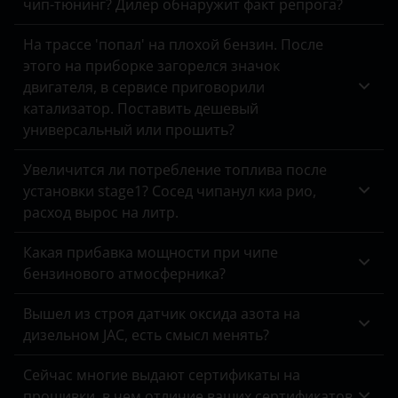
чип-тюнинг? Дилер обнаружит факт репрога?
Land Rover
На трассе 'попал' на плохой бензин. После
Lexus
этого на приборке загорелся значок
двигателя, в сервисе приговорили
Lifan
катализатор. Поставить дешевый
универсальный или прошить?
Luxgen
Mazda
Увеличится ли потребление топлива после
установки stage1? Сосед чипанул киа рио,
Mercedes
расход вырос на литр.
MINI
Какая прибавка мощности при чипе
Mitsubishi
бензинового атмосферника?
Nissan
Вышел из строя датчик оксида азота на
дизельном JAC, есть смысл менять?
Omoda
Сейчас многие выдают сертификаты на
Opel
прошивки, в чем отличие ваших сертификатов