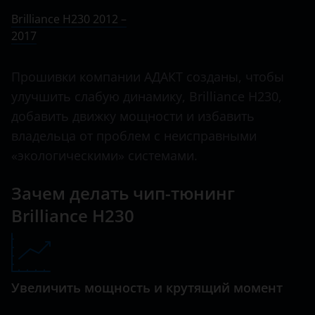
Ничего не найдено
BMW
Brilliance H230 2012 –
V5
2017
Brilliance
BYD
Прошивки компании АДАКТ созданы, чтобы
Cadillac
улучшить слабую динамику, Brilliance H230,
добавить движку мощности и избавить
Changan
владельца от проблем с неисправными
Chery
«экологическими» системами.
Chevrolet
Зачем делать чип-тюнинг
Chrysler
Brilliance H230
Citroen
Daewoo
Увеличить мощность и крутящий момент
Daihatsu