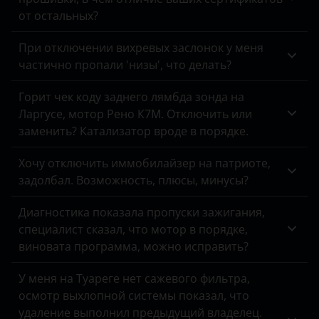
Peugeot
от остальных?
Porsche
При отключении вихревых заслонок у меня
частично пропали 'низы', что делать?
Ravon
Горит чек коду заднего лямбда зонда на
Renault
Ларгусе, мотор Рено К7М. Отключить или
Saab
заменить? Катализатор вроде в порядке.
Seat
Хочу отключить иммобилайзер на патриоте,
задолбал. Возможность, плюсы, минусы?
Skoda
Диагностика показала пропуски зажигания,
Smart
специалист сказал, что мотор в порядке,
SsangYong
виновата программа, можно исправить?
Subaru
У меня на Туареге нет сажевого фильтра,
осмотр выхлопной системы показал, что
Suzuki
удаление выполнил предыдущий владелец.