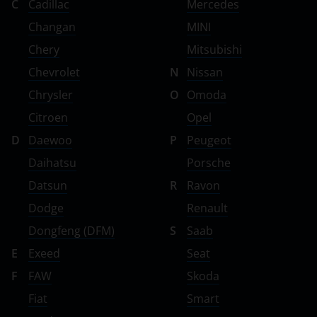
C
Cadillac
Mercedes
Changan
MINI
Chery
Mitsubishi
Chevrolet
N
Nissan
Chrysler
O
Omoda
Citroen
Opel
D
Daewoo
P
Peugeot
Daihatsu
Porsche
Datsun
R
Ravon
Dodge
Renault
Dongfeng (DFM)
S
Saab
E
Exeed
Seat
F
FAW
Skoda
Fiat
Smart