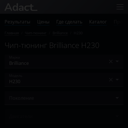
Результаты
Цены
Где сделать
Каталог
Прове
Главная
/
Чип-тюнинг
/
Brilliance
/
H230
Чип-тюнинг Brilliance H230
Марка
Acura
Модель
Alfa Romeo
FRV
Audi
Поколение
H230
BAIC
2012 – 2017
H530
Двигатели
Bentley
V3