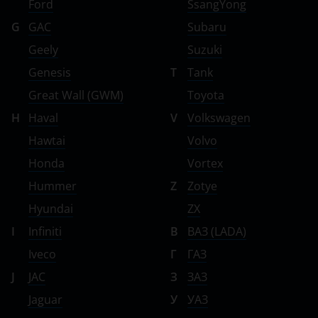
Ford
SsangYong
G
GAC
Subaru
Geely
Suzuki
Genesis
T
Tank
Great Wall (GWM)
Toyota
H
Haval
V
Volkswagen
Hawtai
Volvo
Honda
Vortex
Hummer
Z
Zotye
Hyundai
ZX
I
Infiniti
В
ВАЗ (LADA)
Iveco
Г
ГАЗ
J
JAC
З
ЗАЗ
Jaguar
У
УАЗ