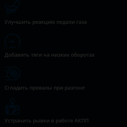
Datsun
Dodge
Улучшить реакцию педали газа
Dongfeng (DFM)
Exeed
FAW
Добавить тяги на низких оборотах
Fiat
Ford
GAC
Сгладить провалы при разгоне
Geely
Genesis
Great Wall (GWM)
Устранить рывки в работе АКПП
Haval