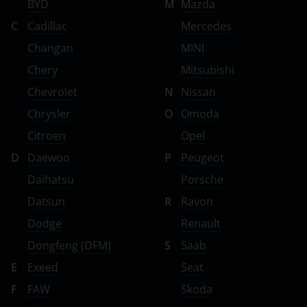
BYD
M
Mazda
C
Cadillac
Mercedes
Changan
MINI
Chery
Mitsubishi
Chevrolet
N
Nissan
Chrysler
O
Omoda
Citroen
Opel
D
Daewoo
P
Peugeot
Daihatsu
Porsche
Datsun
R
Ravon
Dodge
Renault
Dongfeng (DFM)
S
Saab
E
Exeed
Seat
F
FAW
Skoda