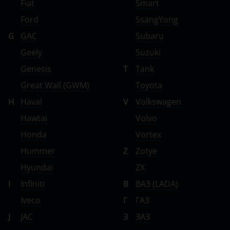
Fiat
Smart
Ford
SsangYong
G
GAC
Subaru
Geely
Suzuki
Genesis
T
Tank
Great Wall (GWM)
Toyota
H
Haval
V
Volkswagen
Hawtai
Volvo
Honda
Vortex
Hummer
Z
Zotye
Hyundai
ZX
I
Infiniti
В
ВАЗ (LADA)
Iveco
Г
ГАЗ
J
JAC
З
ЗАЗ