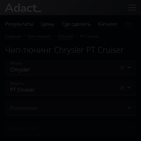
Результаты
Цены
Где сделать
Каталог
Прове
Главная
/
Чип-тюнинг
/
Chrysler
/
PT Cruiser
Чип-тюнинг Chrysler PT Cruiser
Марка
Acura
Модель
Alfa Romeo
200
Audi
Поколение
300C
BAIC
2000 – 2010
Pacifica
Двигатели
Bentley
PT Cruiser