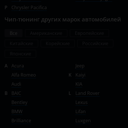
P
Chrysler Pacifica
Чип-тюнинг других марок автомобилей
Все
Американские
Европейские
Китайские
Корейские
Российские
Японские
A
Acura
Jeep
Alfa Romeo
K
Kaiyi
Audi
KIA
B
BAIC
L
Land Rover
Bentley
Lexus
BMW
Lifan
Brilliance
Luxgen