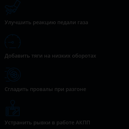
Datsun
Dodge
Улучшить реакцию педали газа
Dongfeng (DFM)
Exeed
FAW
Добавить тяги на низких оборотах
Fiat
Ford
GAC
Сгладить провалы при разгоне
Geely
Genesis
Great Wall (GWM)
Устранить рывки в работе АКПП
Haval