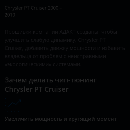
Ничего не найдено
BMW
Chrysler PT Cruiser 2000 –
Sebring
2010
Brilliance
Voyager
BYD
Прошивки компании АДАКТ созданы, чтобы
Cadillac
улучшить слабую динамику, Chrysler PT
Cruiser, добавить движку мощности и избавить
Changan
владельца от проблем с неисправными
Chery
«экологическими» системами.
Chevrolet
Зачем делать чип-тюнинг
Chrysler
Chrysler PT Cruiser
Citroen
Daewoo
Увеличить мощность и крутящий момент
Daihatsu