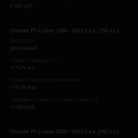
Tank
9 000 руб.
Toyota
Volkswagen
Chrysler PT Cruiser 2000 – 2010 2.2 л. (150 л.с.)
Volvo
Двигатель
Дизельный
Vortex
Прирост мощности
Zotye
+17.2% л.с.
ZX
Прирост крутящего момента
+18.1% Н·м
ВАЗ (LADA)
Средняя стоимость (только тюнинг)
ГАЗ
11 000 руб.
ЗАЗ
УАЗ
Chrysler PT Cruiser 2000 – 2010 2.4 л. (143 л.с.)