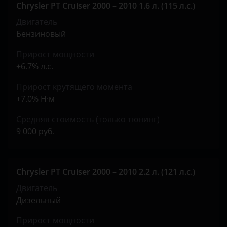
Chrysler PT Cruiser 2000 – 2010 1.6 л. (115 л.с.)
Land Rover
Двигатель
Lexus
Бензиновый
Lifan
Прирост мощности
+6.7% л.с.
Luxgen
Прирост крутящего момента
Mazda
+7.0% Н·м
Mercedes
Средняя стоимость (только тюнинг)
9 000 руб.
MINI
Mitsubishi
Chrysler PT Cruiser 2000 – 2010 2.2 л. (121 л.с.)
Nissan
Двигатель
Omoda
Дизельный
Opel
Прирост мощности