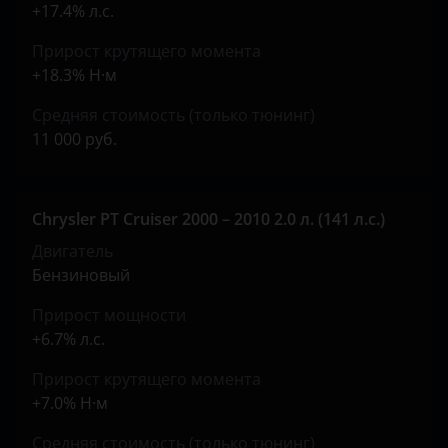
+17.4% л.с.
Peugeot
Прирост крутящего момента
Porsche
+18.3% Н·м
Ravon
Средняя стоимость (только тюнинг)
Renault
11 000 руб.
Saab
Seat
Chrysler PT Cruiser 2000 – 2010 2.0 л. (141 л.с.)
Двигатель
Skoda
Бензиновый
Smart
Прирост мощности
SsangYong
+6.7% л.с.
Subaru
Прирост крутящего момента
+7.0% Н·м
Suzuki
Средняя стоимость (только тюнинг)