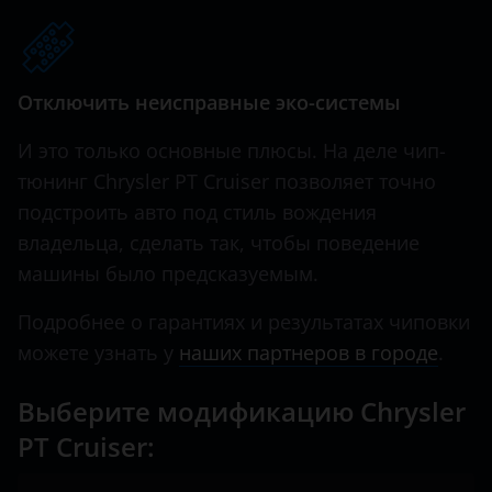
Hawtai
Honda
Отключить неисправные эко-системы
Hummer
И это только основные плюсы. На деле чип-
Hyundai
тюнинг Chrysler PT Cruiser позволяет точно
подстроить авто под стиль вождения
Infiniti
владельца, сделать так, чтобы поведение
Iveco
машины было предсказуемым.
JAC
Подробнее о гарантиях и результатах чиповки
Jaguar
можете узнать у
наших партнеров в городе
.
Jeep
Выберите модификацию Chrysler
Kaiyi
PT Cruiser:
KIA