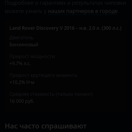
Jeep
Подробнее о гарантиях и результатах чиповки
можете узнать у
наших партнеров в городе
.
Kaiyi
KIA
Land Rover Discovery V 2016 – н.в. 2.0 л. (300 л.с.)
Land Rover
Двигатель
Бензиновый
Lexus
Прирост мощности
Lifan
+9.7% л.с.
Luxgen
Прирост крутящего момента
+10.2% Н·м
Mazda
Средняя стоимость (только тюнинг)
Mercedes
16 000 руб.
MINI
Mitsubishi
Нас часто спрашивают
Nissan