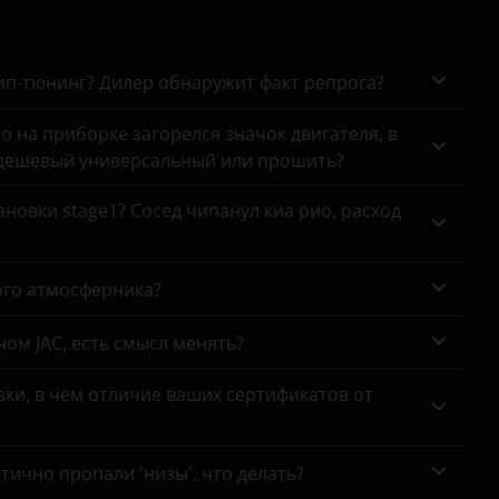
чип-тюнинг? Дилер обнаружит факт репрога?
го на приборке загорелся значок двигателя, в
 дешевый универсальный или прошить?
новки stage1? Сосед чипанул киа рио, расход
ого атмосферника?
ном JAC, есть смысл менять?
ки, в чем отличие ваших сертификатов от
тично пропали 'низы', что делать?