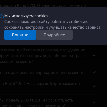
се, мотор Рено К7М. Отключить или заменить?
Мы используем cookies
Cookies помогают сайту работать стабильно,
адолбал. Возможность, плюсы, минусы?
сохранять настройки и улучшать качество сервиса.
циалист сказал, что мотор в порядке, виновата
Понятно
Подробнее
тр выхлопной системы показал, что удаление
ремя коптит на форсаже, особенно на трассе,
сажевый на место?
анных с датчиков кислорода, хотяонина месте.
па Haval 1.5 т? На заводской программе он
 модель 2006 гв 2.0 141 лс. акпп, есть
ния клапана, если что, возможен?