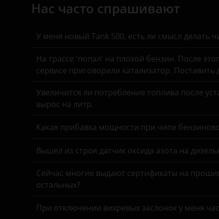
Genesis
Нас часто спрашивают
Great Wall (GWM)
У меня новый Tank 500, есть ли смысл делать 
Haval
На трассе 'попал' на плохой бензин. После это
Hawtai
сервисе приговорили катализатор. Поставить
Honda
Увеличится ли потребление топлива после уста
Hummer
вырос на литр.
Hyundai
Какая прибавка мощности при чипе бензинов
Infiniti
Вышел из строя датчик оксида азота на дизель
Iveco
Сейчас многие выдают сертификаты на прошив
JAC
остальных?
Jaguar
При отключении вихревых заслонок у меня час
Jeep