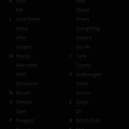
K
Kaiyi
Seat
KIA
Skoda
L
Land Rover
Smart
Lexus
SsangYong
Lifan
Subaru
Luxgen
Suzuki
M
Mazda
T
Tank
Mercedes
Toyota
MINI
V
Volkswagen
Mitsubishi
Volvo
N
Nissan
Vortex
O
Omoda
Z
Zotye
Opel
ZX
P
Peugeot
В
ВАЗ (LADA)