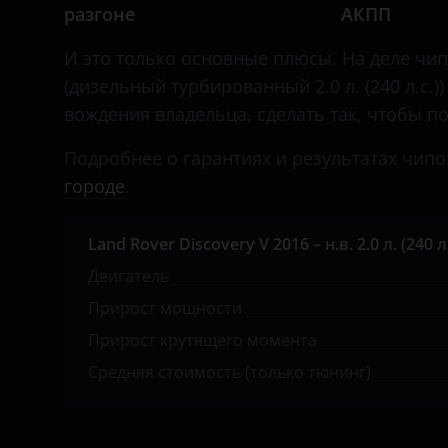
Daewoo
разгоне
АКПП
Daihatsu
И это только основные плюсы. На деле чип-
(дизельный турбированный 2.0 л. (240 л.с.)
Datsun
вождения владельца, сделать так, чтобы 
Dodge
Подробнее о гарантиях и результатах чипо
Dongfeng (DFM)
городе
.
Exeed
Land Rover Discovery V 2016 – н.в. 2.0 л. (240 л.
FAW
Двигатель
Fiat
Прирост мощности
Ford
Прирост крутящего момента
GAC
Средняя стоимость (только тюнинг)
Geely