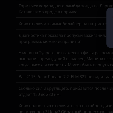
Горит чек коду заднего лямбда зонда на Ларгу
Kaiyi
Катализатор вроде в порядке.
KIA
Хочу отключить иммобилайзер на патриоте, з
Land Rover
Диагностика показала пропуски зажигания, спе
Lexus
программа, можно исправить?
Lifan
У меня на Туареге нет сажевого фильтра, осмо
выполнил предыдущий владелец. Машина все в
Luxgen
когда высокая скорость. Может быть вернуть 
Mazda
Ваз 2115, блок Январь 7.2, ELM 327 не видит д
Mercedes
Сколько сил и крутящего, прибавится после чи
MINI
отдает 150 лс 280 нм.
Mitsubishi
Хочу полностью отключить егр на кайрон дизель,
Nissan
возможность? Цена? Обратный процесс включе