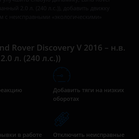
бензиновый турбированный 3.0 л. (340 л.с.)
Range Rover
анный 2.0 л. (240 л.с.)), добавить движку
дизельный турбированный 2.0 л. (180 л.с.)
ем с неисправными «экологическими»
Range Rover Evoque
дизельный турбированный 2.0 л. (240 л.с.)
Range Rover Sport
дизельный турбированный 3.0 л. (249 л.с.)
Range Rover Velar
 Rover Discovery V 2016 – н.в.
дизельный турбированный 3.0 л. (258 л.с.)
 л. (240 л.с.))
дизельный турбированный 3.0 л. (306 л.с.)
реакцию
Добавить тяги на низких
а
оборотах
рывки в работе
Отключить неисправные