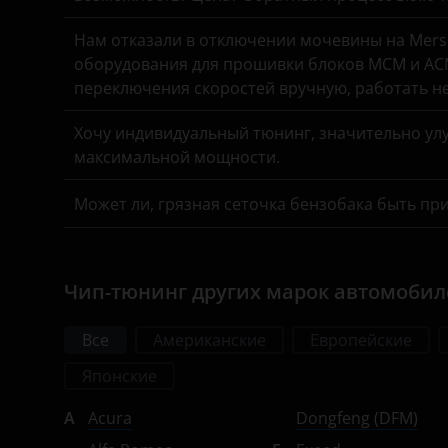
Omoda
Нам отказали в отключении мочевины на Merse
оборудования для прошивки блоков MCM и ACM
Opel
переключения скоростей вручную, работать н
Peugeot
Хочу индивидуальный тюнинг, значительно улу
Porsche
максимальной мощности.
Ravon
Может ли, грязная сеточка бензобака быть пр
Renault
Saab
Чип-тюнинг других марок автомоби
Seat
Все
Американские
Европейские
Skoda
Японские
Smart
A
Acura
Dongfeng (DFM)
SsangYong