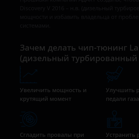
III 2004 – 2009
BAIC
Discovery V 2016 – н.в. (дизельный турбиров
IV 2009 – 2013
мощности и избавить владельца от пробл
Bentley
системами.
IV 2013 – 2016
BMW
V 2016 – н.в.
Brilliance
Зачем делать чип-тюнинг Land
V 2020 – н.в.
(дизельный турбированный 2.0
BYD
Cadillac
Changan
Увеличить мощность и
Улучшить 
Chery
крутящий момент
педали газ
Chevrolet
Chrysler
Citroen
Сгладить провалы при
Устранить 