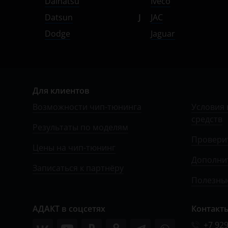
Daihatsu
Iveco
ЗАЗ
Datsun
J
JAC
УАЗ
Dodge
Jaguar
Для клиентов
Возможности чип-тюнинга
Условия 
средств
Результаты по моделям
Провери
Цены на чип-тюнинг
Дополни
Записаться к партнёру
Полезные
АДАКТ в соцсетях
Контакт
+7 929