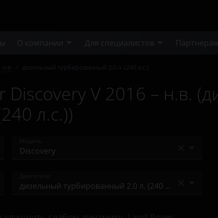
ты
О компании
Для специалистов
Партнера
 н.в.
/
дизельный турбированный 2.0 л. (240 л.с.)
 Discovery V 2016 – н.в. (
40 л.с.))
Модель
Defender
Двигатели
Discovery
бензиновый турбированный 2.0 л. (300 л.с.)
Freelander
 улучшить слабую динамику, Land Rover