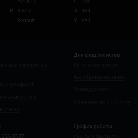
Porsche
Г
ГАЗ
R
Ravon
З
ЗАЗ
Renault
У
УАЗ
Для специалистов
возврата денежных
Купить прошивки
Калибровка на заказ
ть сертификат
Техподдержка
тельные услуги
Обучение чип-тюнингу
 статьи
ы
График работы
 053-37-37
Пн-Пт 8:00-20:00