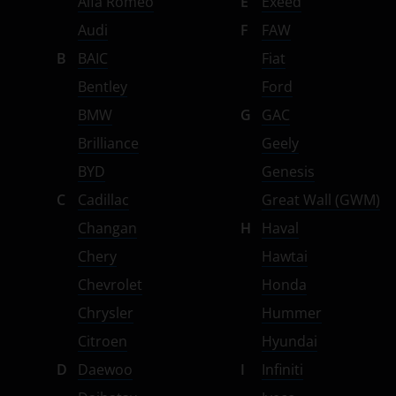
Alfa Romeo
E
Exeed
Subaru
Audi
F
FAW
Suzuki
B
BAIC
Fiat
Bentley
Ford
Tank
BMW
G
GAC
Toyota
Brilliance
Geely
Volkswagen
BYD
Genesis
Volvo
C
Cadillac
Great Wall (GWM)
Changan
H
Haval
Vortex
Chery
Hawtai
Zotye
Chevrolet
Honda
ZX
Chrysler
Hummer
ВАЗ (LADA)
Citroen
Hyundai
D
Daewoo
I
Infiniti
ГАЗ