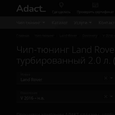
Где сделать
Проверить сертификат
Чип-тюнинг
Каталог
Услуги
Контак
Главная
/
Чип-тюнинг
/
Land Rover
/
Discovery
/
V 2016 –
Чип-тюнинг Land Rover
турбированный 2.0 л. (2
Марка
Acura
Поколение
Alfa Romeo
II 1998 – 2004
Audi
Прошивки компании АДАКТ созданы, чтобы