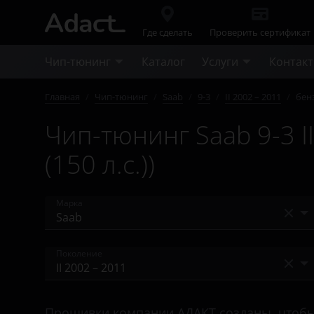
Где сделать
Проверить сертификат
Чип-тюнинг
Каталог
Услуги
Контак
Главная
/
Чип-тюнинг
/
Saab
/
9-3
/
II 2002 – 2011
/
бенз
Чип-тюнинг Saab 9-3 I
(150 л.с.))
Марка
Acura
Поколение
Alfa Romeo
II 2002 – 2011
Audi
Прошивки компании АДАКТ созданы, чтобы у