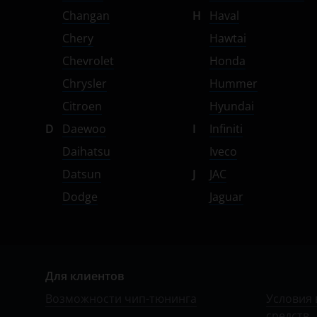
Subaru
Changan
H
Haval
Chery
Hawtai
Suzuki
Chevrolet
Honda
Tank
Chrysler
Hummer
Toyota
Citroen
Hyundai
Volkswagen
D
Daewoo
I
Infiniti
Daihatsu
Iveco
Volvo
Datsun
J
JAC
Vortex
Dodge
Jaguar
Zotye
ZX
ВАЗ (LADA)
Для клиентов
ГАЗ
Возможности чип-тюнинга
Условия 
средств