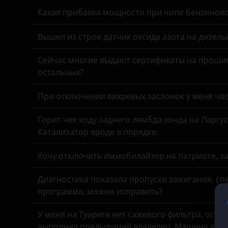
Genesis
Какая прибавка мощности при чипе бензинов
Great Wall (GWM)
Вышел из строя датчик оксида азота на дизель
Haval
Сейчас многие выдают сертификаты на прошив
Hawtai
остальных?
Honda
При отключении вихревых заслонок у меня час
Hummer
Горит чек коду заднего лямбда зонда на Ларгу
Hyundai
Катализатор вроде в порядке.
Infiniti
Хочу отключить иммобилайзер на патриоте, з
Iveco
Диагностика показала пропуски зажигания, спе
JAC
программа, можно исправить?
Jaguar
У меня на Туареге нет сажевого фильтра, осмо
Jeep
выполнил предыдущий владелец. Машина все в