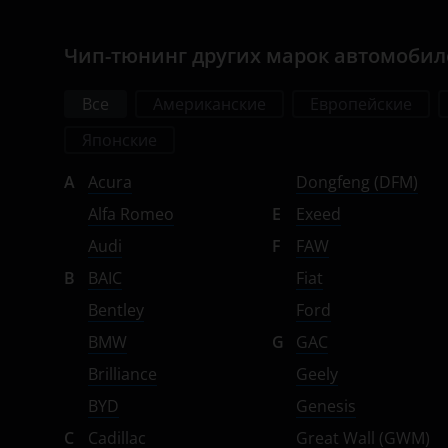
Omoda
Чип-тюнинг других марок автомоби
Opel
Все
Американские
Европейские
Peugeot
Японские
Porsche
A
Acura
Dongfeng (DFM)
Ravon
Alfa Romeo
E
Exeed
Renault
Audi
F
FAW
Saab
B
BAIC
Fiat
Seat
Bentley
Ford
BMW
G
GAC
Skoda
Brilliance
Geely
Smart
BYD
Genesis
SsangYong
C
Cadillac
Great Wall (GWM)