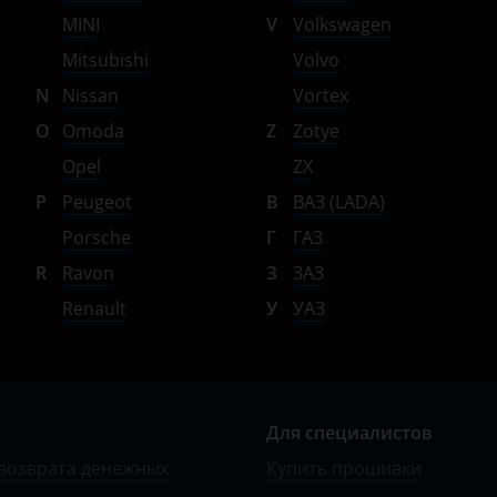
MINI
V
Volkswagen
Mitsubishi
Volvo
N
Nissan
Vortex
O
Omoda
Z
Zotye
Opel
ZX
P
Peugeot
В
ВАЗ (LADA)
Porsche
Г
ГАЗ
R
Ravon
З
ЗАЗ
Renault
У
УАЗ
Для специалистов
возврата денежных
Купить прошивки