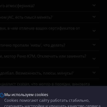
ого атмосферника?
ном JAC, есть смысл менять?
ки, в чем отличие ваших сертификатов от
тично пропали 'низы', что делать?
се, мотор Рено К7М. Отключить или заменить?
адолбал. Возможность, плюсы, минусы?
циалист сказал, что мотор в порядке, виновата
Мы используем cookies
Cookies помогают сайту работать стабильно,
тр выхлопной системы показал, что удаление
сохранять настройки и улучшать качество сервиса.
ремя коптит на форсаже, особенно на трассе,