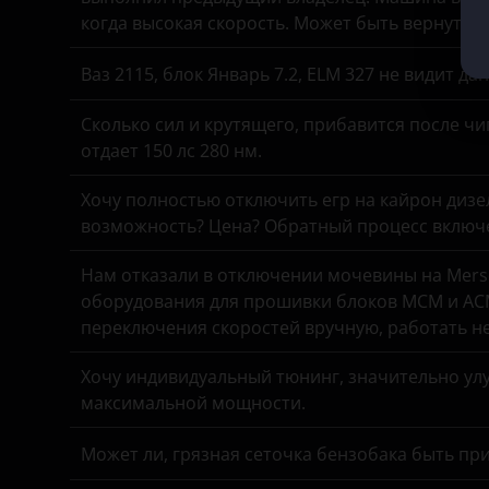
когда высокая скорость. Может быть вернуть 
Kaiyi
Ваз 2115, блок Январь 7.2, ELM 327 не видит д
KIA
Сколько сил и крутящего, прибавится после чи
Land Rover
отдает 150 лс 280 нм.
Lexus
Хочу полностью отключить егр на кайрон дизель,
Lifan
возможность? Цена? Обратный процесс включе
Luxgen
Нам отказали в отключении мочевины на Merse
оборудования для прошивки блоков MCM и ACM
Mazda
переключения скоростей вручную, работать н
Mercedes
Хочу индивидуальный тюнинг, значительно улу
MINI
максимальной мощности.
Mitsubishi
Может ли, грязная сеточка бензобака быть пр
Nissan