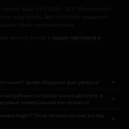
тюнинг Saab 9-3 II 2002 – 2011 (бензиновый
 точно подстроить авто под стиль вождения
 машины было предсказуемым.
вки можете узнать у
наших партнеров в
чип-тюнинг? Дилер обнаружит факт репрога?
го на приборке загорелся значок двигателя, в
 дешевый универсальный или прошить?
новки stage1? Сосед чипанул киа рио, расход