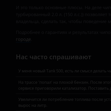
Daewoo
И это только основные плюсы. На деле чип-
Daihatsu
турбированный 2.0 л. (150 л.с.)) позволяет
владельца, сделать так, чтобы поведение
Datsun
Подробнее о гарантиях и результатах чипо
Dodge
городе
.
Dongfeng (DFM)
Exeed
Нас часто спрашивают
FAW
У меня новый Tank 500, есть ли смысл делать 
Fiat
На трассе 'попал' на плохой бензин. После это
Ford
сервисе приговорили катализатор. Поставить
GAC
Увеличится ли потребление топлива после уста
Geely
вырос на литр.