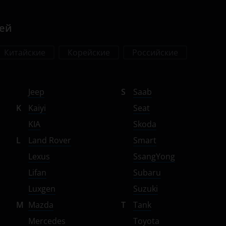
лей
Китайские
Корейские
Российские
Jeep
S
Saab
K
Kaiyi
Seat
KIA
Skoda
L
Land Rover
Smart
Lexus
SsangYong
Lifan
Subaru
Luxgen
Suzuki
M
Mazda
T
Tank
Mercedes
Toyota