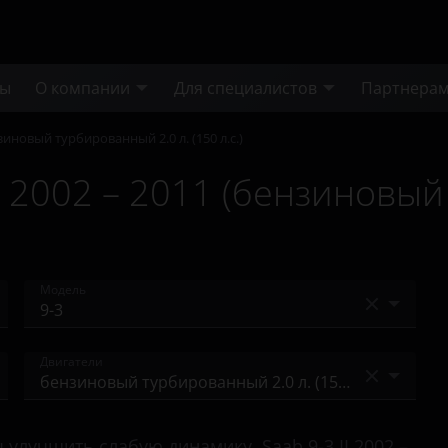
ты
О компании
Для специалистов
Партнера
иновый турбированный 2.0 л. (150 л.с.)
I 2002 – 2011 (бензиновый
Модель
9-3
Двигатели
бензиновый 1.8 л. (122 л.с.)
лучшить слабую динамику, Saab 9-3 II 2002 –