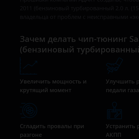
BAIC
2011 (бензиновый турбированный 2.0 л. (15
владельца от проблем с неисправными «эк
Bentley
BMW
Зачем делать чип-тюнинг Saab
Brilliance
(бензиновый турбированный 2.
BYD
Cadillac
Changan
Увеличить мощность и
Улучшить 
крутящий момент
педали газ
Chery
Chevrolet
Chrysler
Сгладить провалы при
Устранить 
Citroen
разгоне
АКПП