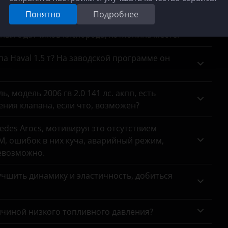
сажевый на место?
Понятно
Подробнее
анных с датчиков кислорода, хотяонина месте.
па Haval 1.5 т? На заводской программе он
 модель 2006 гв 2.0 141 лс. акпп, есть
ния клапана, если что, возможен?
des Arocs, мотивируя это отсутствием
, ошибок в них куча, аварийный режим,
евозможно.
чшить динамику и эластичность, добиться
ичиной низкого топливного давления?