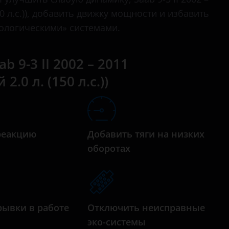
бензиновый турбированный 2.0 л. (150 л.с.)
0 л.с.)), добавить движку мощности и избавить
бензиновый турбированный 2.0 л. (175 л.с.)
ологическими» системами.
бензиновый турбированный 2.0 л. (185 л.с.)
 9-3 II 2002 – 2011
бензиновый турбированный 2.0 л. (210 л.с.)
0 л. (150 л.с.))
бензиновый турбированный 2.8 л. (250 л.с.)
бензиновый турбированный 2.8 л. (256 л.с.)
бензиновый турбированный 2.8 л. (280 л.с.)
реакцию
Добавить тяги на низких
а
оборотах
рывки в работе
Отключить неисправные
эко-системы