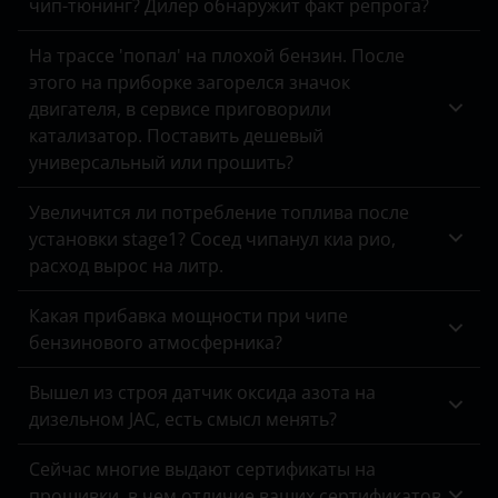
чип-тюнинг? Дилер обнаружит факт репрога?
Land Rover
На трассе 'попал' на плохой бензин. После
Lexus
этого на приборке загорелся значок
двигателя, в сервисе приговорили
Lifan
катализатор. Поставить дешевый
универсальный или прошить?
Luxgen
Mazda
Увеличится ли потребление топлива после
установки stage1? Сосед чипанул киа рио,
Mercedes
расход вырос на литр.
MINI
Какая прибавка мощности при чипе
Mitsubishi
бензинового атмосферника?
Nissan
Вышел из строя датчик оксида азота на
дизельном JAC, есть смысл менять?
Omoda
Сейчас многие выдают сертификаты на
Opel
прошивки, в чем отличие ваших сертификатов