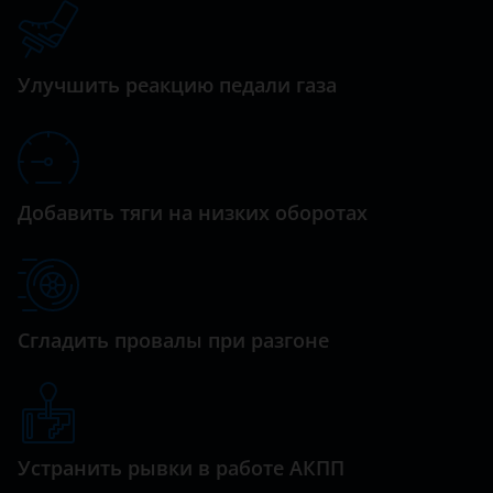
Datsun
Dodge
Улучшить реакцию педали газа
Dongfeng (DFM)
Exeed
FAW
Добавить тяги на низких оборотах
Fiat
Ford
GAC
Сгладить провалы при разгоне
Geely
Genesis
Great Wall (GWM)
Устранить рывки в работе АКПП
Haval