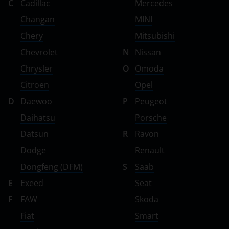
C
Cadillac
Mercedes
Changan
MINI
Chery
Mitsubishi
Chevrolet
N
Nissan
Chrysler
O
Omoda
Citroen
Opel
D
Daewoo
P
Peugeot
Daihatsu
Porsche
Datsun
R
Ravon
Dodge
Renault
Dongfeng (DFM)
S
Saab
E
Exeed
Seat
F
FAW
Skoda
Fiat
Smart