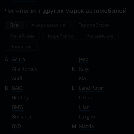
Чип-тюнинг других марок автомобилей
Все
Американские
Европейские
Китайские
Корейские
Российские
Японские
A
Acura
Jeep
Alfa Romeo
K
Kaiyi
Audi
KIA
B
BAIC
L
Land Rover
Bentley
Lexus
BMW
Lifan
Brilliance
Luxgen
BYD
M
Mazda