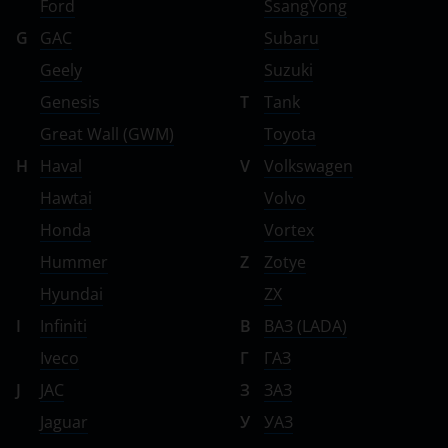
Ford
SsangYong
G
GAC
Subaru
Geely
Suzuki
Genesis
T
Tank
Great Wall (GWM)
Toyota
H
Haval
V
Volkswagen
Hawtai
Volvo
Honda
Vortex
Hummer
Z
Zotye
Hyundai
ZX
I
Infiniti
В
ВАЗ (LADA)
Iveco
Г
ГАЗ
J
JAC
З
ЗАЗ
Jaguar
У
УАЗ