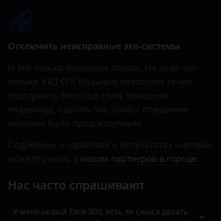
Hawtai
Honda
Отключить неисправные эко-системы
Hummer
И это только основные плюсы. На деле чип-
Hyundai
тюнинг УАЗ СГР (Буханка) позволяет точно
подстроить авто под стиль вождения
Infiniti
владельца, сделать так, чтобы поведение
Iveco
машины было предсказуемым.
JAC
Подробнее о гарантиях и результатах чиповки
Jaguar
можете узнать у
наших партнеров в городе
.
Jeep
Нас часто спрашивают
Kaiyi
У меня новый Tank 500, есть ли смысл делать
KIA