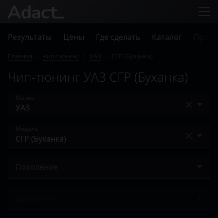
Результаты
Цены
Где сделать
Каталог
Прове
Главная
/
Чип-тюнинг
/
УАЗ
/
СГР (Буханка)
Чип-тюнинг УАЗ СГР (Буханка)
Марка
Acura
Модель
Alfa Romeo
Буханка
Audi
Поколение
Патриот
BAIC
ЗМЗ-4091
Пикап
Двигатели
Bentley
Профи