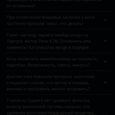
Peugeot
от остальных?
Porsche
При отключении вихревых заслонок у меня
частично пропали 'низы', что делать?
Ravon
Горит чек коду заднего лямбда зонда на
Renault
Ларгусе, мотор Рено К7М. Отключить или
Saab
заменить? Катализатор вроде в порядке.
Seat
Хочу отключить иммобилайзер на патриоте,
задолбал. Возможность, плюсы, минусы?
Skoda
Диагностика показала пропуски зажигания,
Smart
специалист сказал, что мотор в порядке,
SsangYong
виновата программа, можно исправить?
Subaru
У меня на Туареге нет сажевого фильтра,
осмотр выхлопной системы показал, что
Suzuki
удаление выполнил предыдущий владелец.