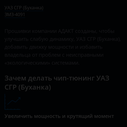
Ничего не найдено
BMW
УАЗ СГР (Буханка)
СГР (Буханка)
ЗМЗ-4091
Brilliance
Хантер
BYD
Прошивки компании АДАКТ созданы, чтобы
Cadillac
улучшить слабую динамику, УАЗ СГР (Буханка),
добавить движку мощности и избавить
Changan
владельца от проблем с неисправными
Chery
«экологическими» системами.
Chevrolet
Зачем делать чип-тюнинг УАЗ
Chrysler
СГР (Буханка)
Citroen
Daewoo
Увеличить мощность и крутящий момент
Daihatsu