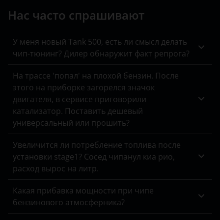
Jeep
Нас часто спрашивают
Kaiyi
KIA
У меня новый Tank 500, есть ли смысл делать
чип-тюнинг? Дилер обнаружит факт репрога?
Land Rover
На трассе 'попал' на плохой бензин. После
Lexus
этого на приборке загорелся значок
двигателя, в сервисе приговорили
Lifan
катализатор. Поставить дешевый
Luxgen
универсальный или прошить?
Mazda
Увеличится ли потребление топлива после
установки stage1? Сосед чипанул киа рио,
Mercedes
расход вырос на литр.
MINI
Какая прибавка мощности при чипе
Mitsubishi
бензинового атмосферника?
Nissan