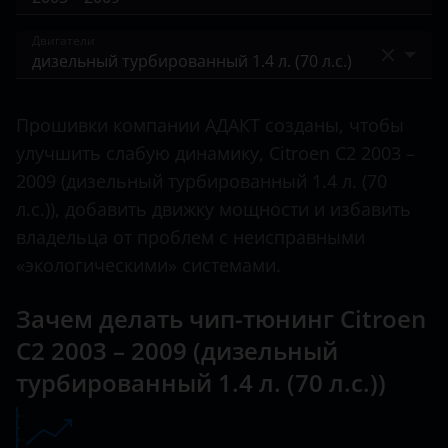
C-Crosser
BAIC
2003 – 2009
Двигатели
C-Elysee
Bentley
C1
бензиновый 1.1 л. (61 л.с.)
BMW
Прошивки компании АДАКТ созданы, чтобы
C2
бензиновый 1.4 л. (75 л.с.)
Brilliance
улучшить слабую динамику, Citroen C2 2003 –
C3
бензиновый 1.4 л. (88 л.с.)
2009 (дизельный турбированный 1.4 л. (70
BYD
л.с.)), добавить движку мощности и избавить
C3 Aircross
бензиновый 1.6 л. (110 л.с.)
Cadillac
владельца от проблем с неисправными
C3 Picasso
бензиновый 1.6 л. (125 л.с.)
«экологическими» системами.
Changan
C4
дизельный турбированный 1.4 л. (70 л.с.)
Chery
Зачем делать чип-тюнинг Citroen
C4 Aircross
C2 2003 – 2009 (дизельный
Chevrolet
C4 Picasso
турбированный 1.4 л. (70 л.с.))
Chrysler
C4 SpaceTourer
Citroen