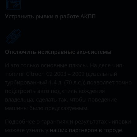
Genesis
Xsara
Great Wall (GWM)
Устранить рывки в работе АКПП
Xsara Picasso
Haval
Hawtai
Отключить неисправные эко-системы
Honda
Hummer
И это только основные плюсы. На деле чип-
тюнинг Citroen C2 2003 – 2009 (дизельный
Hyundai
турбированный 1.4 л. (70 л.с.)) позволяет точно
Infiniti
подстроить авто под стиль вождения
владельца, сделать так, чтобы поведение
Iveco
машины было предсказуемым.
JAC
Подробнее о гарантиях и результатах чиповки
Jaguar
можете узнать у
наших партнеров в городе
.