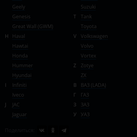
Geely
Suzuki
Genesis
T
Tank
Great Wall (GWM)
Toyota
H
Haval
V
Volkswagen
Hawtai
Volvo
Honda
Vortex
Hummer
Z
Zotye
Hyundai
ZX
I
Infiniti
В
ВАЗ (LADA)
Iveco
Г
ГАЗ
J
JAC
З
ЗАЗ
Jaguar
У
УАЗ
Поделиться: