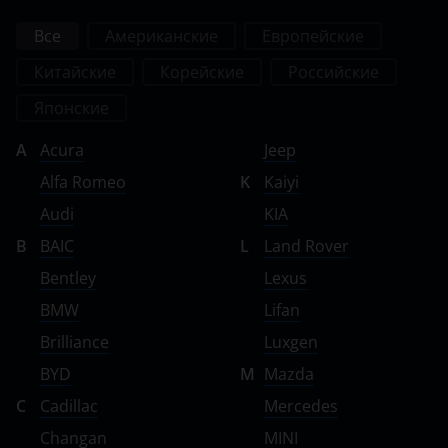
Все
Американские
Европейские
Китайские
Корейские
Российские
Японские
A
Acura
Jeep
Alfa Romeo
K
Kaiyi
Audi
KIA
B
BAIC
L
Land Rover
Bentley
Lexus
BMW
Lifan
Brilliance
Luxgen
BYD
M
Mazda
C
Cadillac
Mercedes
Changan
MINI