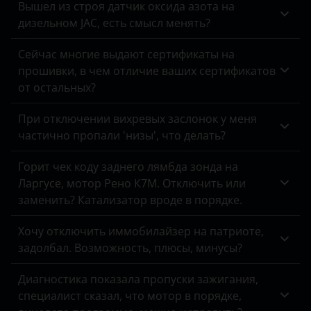
Вышел из строя датчик оксида азота на
дизельном JAC, есть смысл менять?
Omoda
Opel
Сейчас многие выдают сертификаты на
прошивки, в чем отличие ваших сертификатов
Peugeot
от остальных?
Porsche
При отключении вихревых заслонок у меня
частично пропали 'низы', что делать?
Ravon
Renault
Горит чек коду заднего лямбда зонда на
Ларгусе, мотор Рено К7М. Отключить или
Saab
заменить? Катализатор вроде в порядке.
Seat
Хочу отключить иммобилайзер на патриоте,
Skoda
задолбал. Возможность, плюсы, минусы?
Smart
Диагностика показала пропуски зажигания,
специалист сказал, что мотор в порядке,
SsangYong