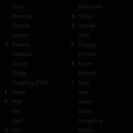
Chery
Mitsubishi
Chevrolet
N
Nissan
Chrysler
O
Omoda
Citroen
Opel
D
Daewoo
P
Peugeot
Daihatsu
Porsche
Datsun
R
Ravon
Dodge
Renault
Dongfeng (DFM)
S
Saab
E
Exeed
Seat
F
FAW
Skoda
Fiat
Smart
Ford
SsangYong
G
GAC
Subaru