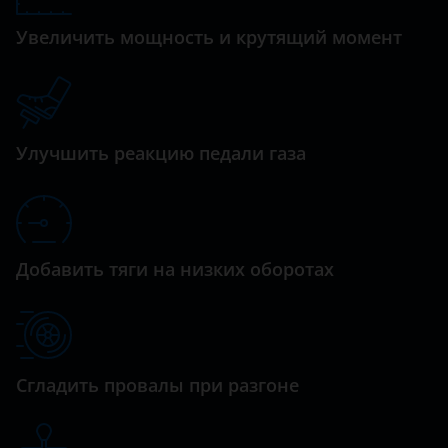
C5
Daewoo
Увеличить мощность и крутящий момент
C5 Aircross
Daihatsu
C6
Datsun
C8
Dodge
Улучшить реакцию педали газа
DS3
Dongfeng (DFM)
DS4
Exeed
DS5
FAW
Добавить тяги на низких оборотах
Grand Picasso
Fiat
Jumper
Ford
Jumpy
GAC
Сгладить провалы при разгоне
SpaceTourer
Geely
Xantia