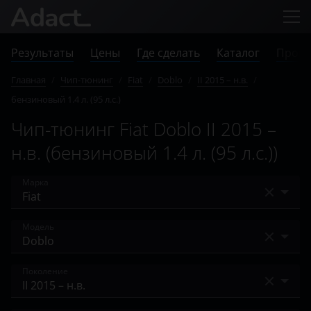
Результаты
Цены
Где сделать
Каталог
Прове
Главная
/
Чип-тюнинг
/
Fiat
/
Doblo
/
II 2015 – н.в.
/
бензиновый 1.4 л. (95 л.с.)
Чип-тюнинг Fiat Doblo II 2015 –
н.в. (бензиновый 1.4 л. (95 л.с.))
Марка
Acura
Модель
Alfa Romeo
500
Поколение
Audi
500L
BAIC