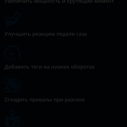
Увеличить мощность и крутящий момент
Linea
Daihatsu
Panda
Datsun
Punto
Dodge
Улучшить реакцию педали газа
Scudo
Dongfeng (DFM)
Exeed
FAW
Добавить тяги на низких оборотах
Fiat
Ford
GAC
Сгладить провалы при разгоне
Geely
Genesis