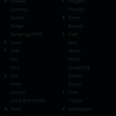
D
Daewoo
P
Peugeot
Daihatsu
Porsche
Datsun
R
Ravon
Dodge
Renault
Dongfeng (DFM)
S
Saab
E
Exeed
Seat
F
FAW
Skoda
Fiat
Smart
Ford
SsangYong
G
GAC
Subaru
Geely
Suzuki
Genesis
T
Tank
Great Wall (GWM)
Toyota
H
Haval
V
Volkswagen