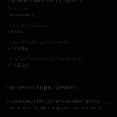
Fiat Doblo II 2015 – н.в. 1.4 л. (95 л.с.)
Kaiyi
Двигатель
KIA
Бензиновый
Land Rover
Прирост мощности
+6.8% л.с.
Lexus
Прирост крутящего момента
Lifan
+7.1% Н·м
Luxgen
Средняя стоимость (только тюнинг)
Mazda
11 000 руб.
Mercedes
Нас часто спрашивают
MINI
Mitsubishi
У меня новый Tank 500, есть ли смысл делать
Nissan
чип-тюнинг? Дилер обнаружит факт репрога?