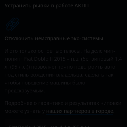
Great Wall (GWM)
Устранить рывки в работе АКПП
Haval
Hawtai
Отключить неисправные эко-системы
Honda
Hummer
И это только основные плюсы. На деле чип-
тюнинг Fiat Doblo II 2015 – н.в. (бензиновый 1.4
Hyundai
л. (95 л.с.)) позволяет точно подстроить авто
Infiniti
под стиль вождения владельца, сделать так,
чтобы поведение машины было
Iveco
предсказуемым.
JAC
Подробнее о гарантиях и результатах чиповки
Jaguar
можете узнать у
наших партнеров в городе
.
Jeep