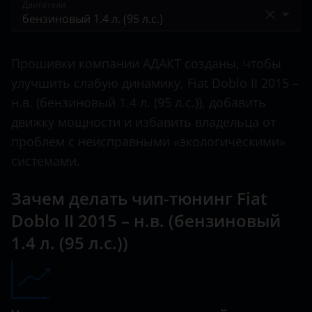
I 2000 – 2005
Двигатели
500X
Bentley
I 2005 – 2015
600
бензиновый 1.4 л. (95 л.с.)
BMW
II 2009 – 2015
Прошивки компании АДАКТ созданы, чтобы
Albea
бензиновый турбированный 1.4 л. (120 л.с.)
Brilliance
улучшить слабую динамику, Fiat Doblo II 2015 –
II 2015 – н.в.
Bravo
дизельный турбированный 1.3 л. (75 л.с.)
н.в. (бензиновый 1.4 л. (95 л.с.)), добавить
BYD
движку мощности и избавить владельца от
Croma
дизельный турбированный 1.3 л. (90 л.с.)
Cadillac
проблем с неисправными «экологическими»
Doblo
дизельный турбированный 1.6 л. (100 л.с.)
системами.
Changan
Ducato
дизельный турбированный 1.6 л. (105 л.с.)
Chery
Зачем делать чип-тюнинг Fiat
Fiorino
дизельный турбированный 1.6 л. (90 л.с.)
Doblo II 2015 – н.в. (бензиновый
Chevrolet
Freemont
1.4 л. (95 л.с.))
дизельный турбированный 2.0 л. (135 л.с.)
Chrysler
Fullback
Citroen
Idea
Daewoo