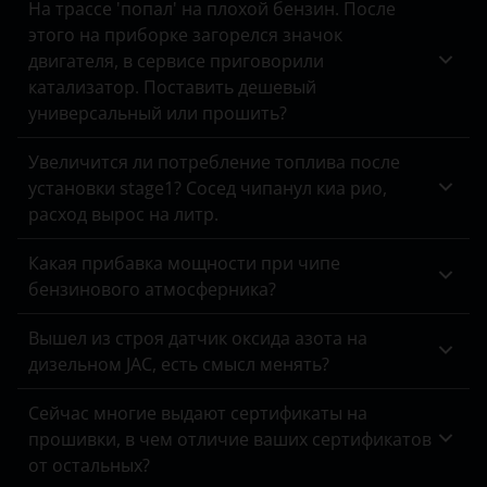
Omoda
На трассе 'попал' на плохой бензин. После
этого на приборке загорелся значок
Opel
двигателя, в сервисе приговорили
катализатор. Поставить дешевый
Peugeot
универсальный или прошить?
Porsche
Увеличится ли потребление топлива после
Ravon
установки stage1? Сосед чипанул киа рио,
расход вырос на литр.
Renault
Saab
Какая прибавка мощности при чипе
бензинового атмосферника?
Seat
Вышел из строя датчик оксида азота на
Skoda
дизельном JAC, есть смысл менять?
Smart
Сейчас многие выдают сертификаты на
SsangYong
прошивки, в чем отличие ваших сертификатов
от остальных?
Subaru