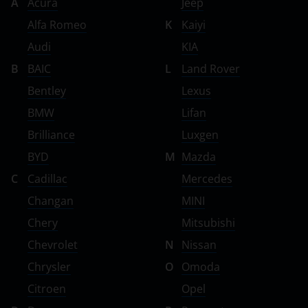
A
Acura
Jeep
Alfa Romeo
K
Kaiyi
Audi
KIA
B
BAIC
L
Land Rover
Bentley
Lexus
BMW
Lifan
Brilliance
Luxgen
BYD
M
Mazda
C
Cadillac
Mercedes
Changan
MINI
Chery
Mitsubishi
Chevrolet
N
Nissan
Chrysler
O
Omoda
Citroen
Opel