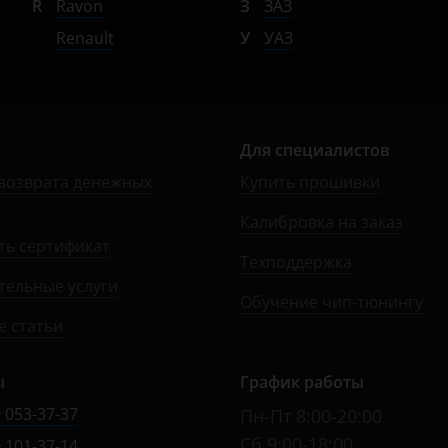
R
Ravon
З
ЗАЗ
Renault
У
УАЗ
Для специалистов
возврата денежных
Купить прошивки
Калибровка на заказ
ть сертификат
Техподдержка
тельные услуги
Обучение чип-тюнингу
 статьи
ы
График работы
 053-37-37
Пн-Пт 8:00-20:00
Сб 9:00-18:00
 101-37-14