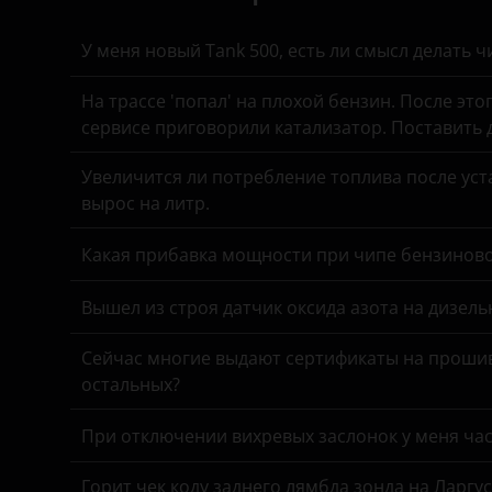
Genesis
Great Wall (GWM)
У меня новый Tank 500, есть ли смысл делать 
Haval
На трассе 'попал' на плохой бензин. После это
сервисе приговорили катализатор. Поставить
Hawtai
Увеличится ли потребление топлива после уста
Honda
вырос на литр.
Hummer
Какая прибавка мощности при чипе бензинов
Hyundai
Вышел из строя датчик оксида азота на дизель
Infiniti
Iveco
Сейчас многие выдают сертификаты на прошив
остальных?
JAC
При отключении вихревых заслонок у меня час
Jaguar
Горит чек коду заднего лямбда зонда на Ларгу
Jeep