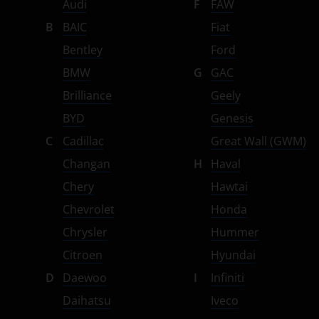
Audi
F
FAW
Subaru
B
BAIC
Fiat
Suzuki
Bentley
Ford
Tank
BMW
G
GAC
Brilliance
Geely
Toyota
BYD
Genesis
Volkswagen
C
Cadillac
Great Wall (GWM)
Volvo
Changan
H
Haval
Vortex
Chery
Hawtai
Chevrolet
Honda
Zotye
Chrysler
Hummer
ZX
Citroen
Hyundai
ВАЗ (LADA)
D
Daewoo
I
Infiniti
ГАЗ
Daihatsu
Iveco