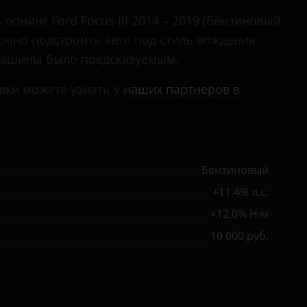
дизельный турбированный 1.6 л. (115 л.с.)
Maverick
тюнинг Ford Focus III 2014 – 2019 (бензиновый
дизельный турбированный 1.6 л. (95 л.с.)
Mondeo
 точно подстроить авто под стиль вождения
дизельный турбированный 2.0 л. (150 л.с.)
 машины было предсказуемым.
Mustang
вки можете узнать у
наших партнеров в
Ranger
S-Max
Tourneo
Бензиновый
Tourneo Custom
+11.4% л.с.
Transit
+12.0% Н·м
Transit Connect
10 000 руб.
Transit Custom