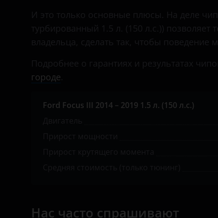
Daewoo
И это только основные плюсы. На деле чип-
Daihatsu
турбированный 1.5 л. (150 л.с.)) позволяет
владельца, сделать так, чтобы поведение
Datsun
Подробнее о гарантиях и результатах чипо
Dodge
городе
.
Dongfeng (DFM)
Exeed
Ford Focus III 2014 – 2019 1.5 л. (150 л.с.)
Двигатель
FAW
Прирост мощности
Fiat
Прирост крутящего момента
Ford
Средняя стоимость (только тюнинг)
GAC
Geely
Нас часто спрашивают