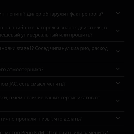
чип-тюнинг? Дилер обнаружит факт репрога?
го на приборке загорелся значок двигателя, в
 дешевый универсальный или прошить?
новки stage1? Сосед чипанул киа рио, расход
ого атмосферника?
ном JAC, есть смысл менять?
ки, в чем отличие ваших сертификатов от
тично пропали 'низы', что делать?
се, мотор Рено К7М. Отключить или заменить?