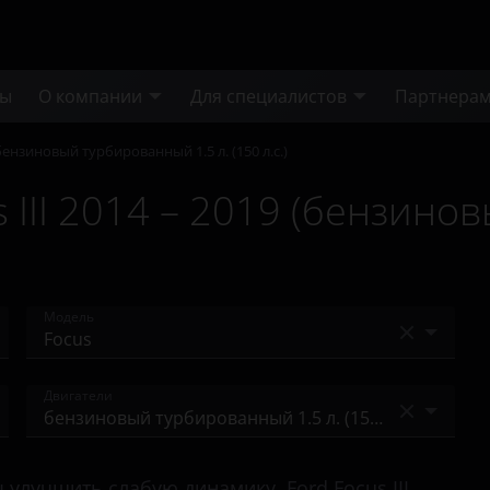
ты
О компании
Для специалистов
Партнера
бензиновый турбированный 1.5 л. (150 л.с.)
 III 2014 – 2019 (бензино
Модель
Bronco
Двигатели
Bronco Sport
бензиновый 1.6 л. (105 л.с.)
C-Max
лучшить слабую динамику, Ford Focus III