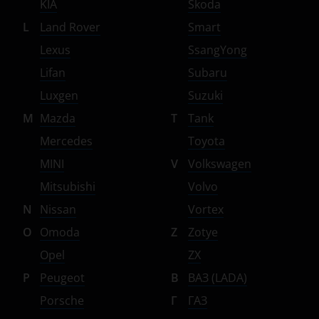
KIA
Skoda
L
Land Rover
Smart
Lexus
SsangYong
Lifan
Subaru
Luxgen
Suzuki
M
Mazda
T
Tank
Mercedes
Toyota
MINI
V
Volkswagen
Mitsubishi
Volvo
N
Nissan
Vortex
O
Omoda
Z
Zotye
Opel
ZX
P
Peugeot
В
ВАЗ (LADA)
Porsche
Г
ГАЗ