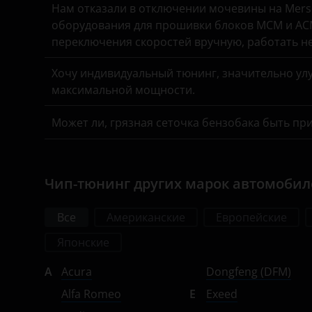
Нам отказали в отключении мочевины на Merse
Omoda
оборудования для прошивки блоков MCM и ACM
переключения скоростей вручную, работать н
Opel
Хочу индивидуальный тюнинг, значительно улу
Peugeot
максимальной мощности.
Porsche
Может ли, грязная сеточка бензобака быть пр
Ravon
Renault
Чип-тюнинг других марок автомоби
Saab
Seat
Все
Американские
Европейские
Skoda
Японские
Smart
A
Acura
Dongfeng (DFM)
Alfa Romeo
E
Exeed
SsangYong