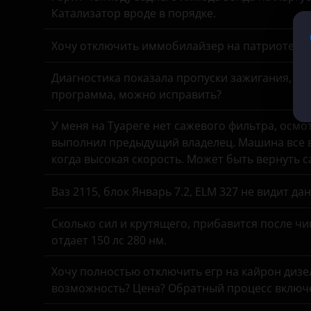
Катализатор вроде в порядке.
Kaiyi
Хочу отключить иммобилайзер на патриоте, з
KIA
Диагностика показала пропуски зажигания, спе
Land Rover
программа, можно исправить?
Lexus
У меня на Туареге нет сажевого фильтра, осмо
Lifan
выполнил предыдущий владелец. Машина все в
когда высокая скорость. Может быть вернуть 
Luxgen
Ваз 2115, блок Январь 7.2, ELM 327 не видит д
Mazda
Mercedes
Сколько сил и крутящего, прибавится после чи
отдает 150 лс 280 нм.
MINI
Хочу полностью отключить егр на кайрон дизель,
Mitsubishi
возможность? Цена? Обратный процесс включе
Nissan