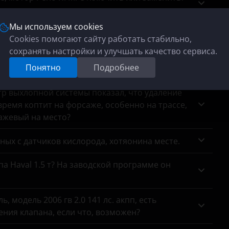
Мы используем cookies
адолбал. Возможность, плюсы, минусы?
Cookies помогают сайту работать стабильно,
сохранять настройки и улучшать качество сервиса.
циалист сказал, что мотор в порядке, виновата
Понятно
Подробнее
тр выхлопной системы показал, что удаление
ремя коптит на форсаже, особенно на трассе,
сажевый на место?
анных с датчиков кислорода, хотяонина месте.
па Haval 1.5 т? На заводской программе он
 модель 2006 гв 2.0 141 лс. акпп, есть
ния клапана, если что, возможен?