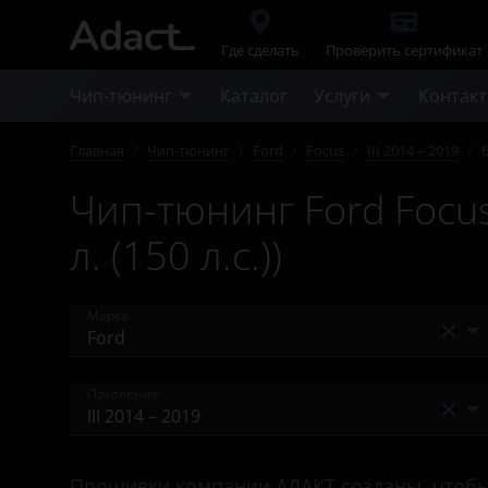
Где сделать
Проверить сертификат
Чип-тюнинг
Каталог
Услуги
Контак
Главная
/
Чип-тюнинг
/
Ford
/
Focus
/
III 2014 – 2019
/
Чип-тюнинг Ford Focus
л. (150 л.с.))
Марка
Acura
Поколение
Alfa Romeo
I 2001 – 2005
Audi
Прошивки компании АДАКТ созданы, чтобы у