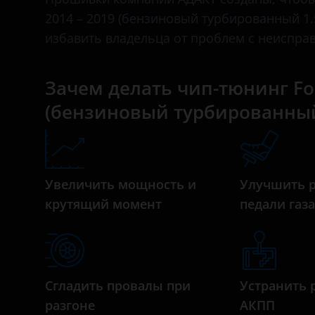
II 2004 – 2008
BAIC
2014 – 2019 (бензиновый турбированный 1.5 
II 2007 – 2011
избавить владельца от проблем с неиспра
Bentley
III 2011 – 2015
BMW
Зачем делать чип-тюнинг Ford
III 2014 – 2019
Brilliance
(бензиновый турбированный 1.
IV 2018 – н.в.
BYD
IV 2021 – н.в.
Cadillac
Changan
Увеличить мощность и
Улучшить 
крутящий момент
педали газ
Chery
Chevrolet
Chrysler
Сгладить провалы при
Устранить 
Citroen
разгоне
АКПП