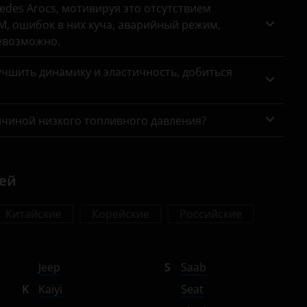
des Arocs, мотивируя это отсутствием
, ошибок в них куча, аварийный режим,
евозможно.
чшить динамику и эластичность, добиться
ичиной низкого топливного давления?
лей
Китайские
Корейские
Российские
Jeep
S
Saab
K
Kaiyi
Seat