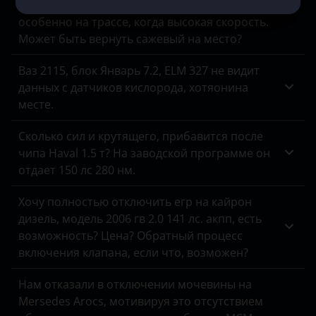
Машина все время коптит на форсаже,
ЗАЗ
особенно на трассе, когда высокая скорость.
Может быть вернуть сажевый на место?
УАЗ
Ваз 2115, блок Январь 7.2, ELM 327 не видит
данных с датчиков кислорода, хотяонина
месте.
Сколько сил и крутящего, прибавится после
чипа Haval 1.5 т? На заводской программе он
отдает 150 лс 280 нм.
Хочу полностью отключить егр на кайрон
дизель, модель 2006 гв 2.0 141 лс. акпп, есть
возможность? Цена? Обратный процесс
включения клапана, если что, возможен?
Нам отказали в отключении мочевины на
Mersedes Arocs, мотивируя это отсутствием