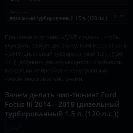
Bronco Sport
BAIC
I 2001 – 2005
Двигатели
C-Max
Bentley
II 2004 – 2008
Ecosport
бензиновый 1.6 л. (105 л.с.)
BMW
II 2007 – 2011
Прошивки компании АДАКТ созданы, чтобы
Edge
бензиновый 1.6 л. (125 л.с.)
Brilliance
улучшить слабую динамику, Ford Focus III 2014
III 2011 – 2015
Escape
бензиновый 1.6 л. (85 л.с.)
– 2019 (дизельный турбированный 1.5 л. (120
BYD
III 2014 – 2019
л.с.)), добавить движку мощности и избавить
Everest
бензиновый 2.0 л. (160 л.с.)
Cadillac
IV 2018 – н.в.
владельца от проблем с неисправными
Expedition
бензиновый турбированный 1.0 л. (100 л.с.)
«экологическими» системами.
Changan
IV 2021 – н.в.
Explorer
бензиновый турбированный 1.0 л. (125 л.с.)
Chery
Зачем делать чип-тюнинг Ford
Fiesta
бензиновый турбированный 1.5 л. (150 л.с.)
Focus III 2014 – 2019 (дизельный
Chevrolet
Focus
турбированный 1.5 л. (120 л.с.))
бензиновый турбированный 1.5 л. (182 л.с.)
Chrysler
Fusion
дизельный турбированный 1.5 л. (105 л.с.)
Citroen