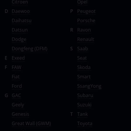
Citroen
Opel
D
Daewoo
P
Peugeot
Daihatsu
Porsche
Datsun
R
Ravon
Dodge
Renault
Dongfeng (DFM)
S
Saab
E
Exeed
Seat
F
FAW
Skoda
Fiat
Smart
Ford
SsangYong
G
GAC
Subaru
Geely
Suzuki
Genesis
T
Tank
Great Wall (GWM)
Toyota