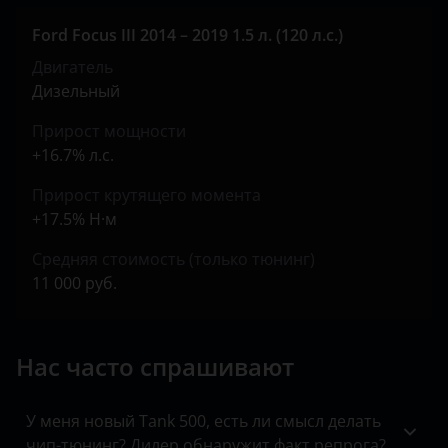
Jeep
Ford Focus III 2014 – 2019 1.5 л. (120 л.с.)
Kaiyi
Двигатель
KIA
Дизельный
Land Rover
Прирост мощности
+16.7% л.с.
Lexus
Прирост крутящего момента
Lifan
+17.5% Н·м
Luxgen
Средняя стоимость (только тюнинг)
Mazda
11 000 руб.
Mercedes
Нас часто спрашивают
MINI
Mitsubishi
У меня новый Tank 500, есть ли смысл делать
Nissan
чип-тюнинг? Дилер обнаружит факт репрога?