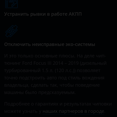
Genesis
Great Wall (GWM)
Устранить рывки в работе АКПП
Haval
Hawtai
Отключить неисправные эко-системы
Honda
Hummer
И это только основные плюсы. На деле чип-
тюнинг Ford Focus III 2014 – 2019 (дизельный
Hyundai
турбированный 1.5 л. (120 л.с.)) позволяет
Infiniti
точно подстроить авто под стиль вождения
владельца, сделать так, чтобы поведение
Iveco
машины было предсказуемым.
JAC
Подробнее о гарантиях и результатах чиповки
Jaguar
можете узнать у
наших партнеров в городе
.