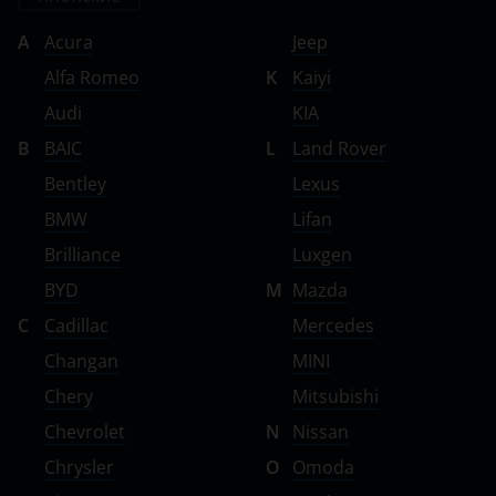
A
Acura
Jeep
Alfa Romeo
K
Kaiyi
Audi
KIA
B
BAIC
L
Land Rover
Bentley
Lexus
BMW
Lifan
Brilliance
Luxgen
BYD
M
Mazda
C
Cadillac
Mercedes
Changan
MINI
Chery
Mitsubishi
Chevrolet
N
Nissan
Chrysler
O
Omoda