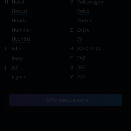
H
Haval
V
Volkswagen
Hawtai
Volvo
Honda
Vortex
Hummer
Z
Zotye
Hyundai
ZX
I
Infiniti
В
ВАЗ (LADA)
Iveco
Г
ГАЗ
J
JAC
З
ЗАЗ
Jaguar
У
УАЗ
Найти специалиста