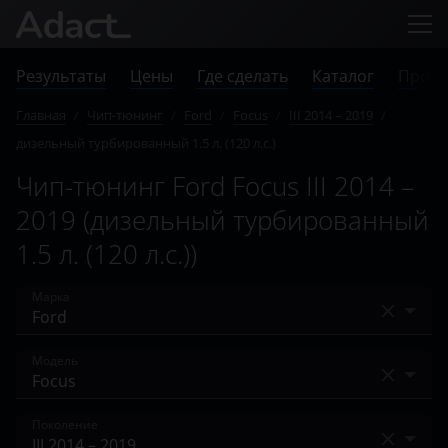
Результаты
Цены
Где сделать
Каталог
Прове
Главная
/
Чип-тюнинг
/
Ford
/
Focus
/
III 2014 – 2019
/
дизельный турбированный 1.5 л. (120 л.с.)
Чип-тюнинг Ford Focus III 2014 –
2019 (дизельный турбированный
1.5 л. (120 л.с.))
Марка
Acura
Модель
Alfa Romeo
Bronco
Поколение
Audi