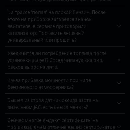
Omoda
На трассе 'попал' на плохой бензин. После
этого на приборке загорелся значок
Opel
двигателя, в сервисе приговорили
катализатор. Поставить дешевый
Peugeot
универсальный или прошить?
Porsche
Увеличится ли потребление топлива после
Ravon
установки stage1? Сосед чипанул киа рио,
расход вырос на литр.
Renault
Saab
Какая прибавка мощности при чипе
бензинового атмосферника?
Seat
Вышел из строя датчик оксида азота на
Skoda
дизельном JAC, есть смысл менять?
Smart
Сейчас многие выдают сертификаты на
SsangYong
прошивки, в чем отличие ваших сертификатов